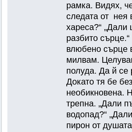
рамка. Видях, ч
следата от нея 
хареса?“ „Дали 
разбито сърце.“
влюбено сърце в
милвам. Целува
полуда. Да й се
Докато тя бе бе
необикновена. 
трепна. „Дали п
водопад?“ „Дали
пирон от душата