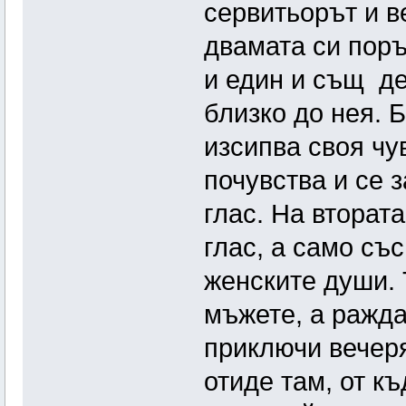
сервитьорът и в
двамата си поръ
и един и същ де
близко до нея. 
изсипва своя чу
почувства и се 
глас. На вторат
глас, а само със
женските души. 
мъжете, а ражда
приключи вечеря
отиде там, от к