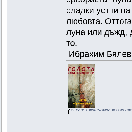
сладки устни на
любовта. Оттога
луна или дъжд, 
то.
Ибрахим Бялев
121226918_1034624010320189_80355366