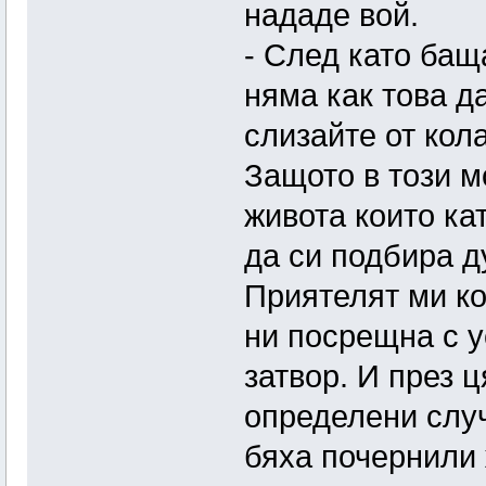
нададе вой.
- След като баща
няма как това да
слизайте от кол
Защото в този м
живота които ка
да си подбира д
Приятелят ми ко
ни посрещна с у
затвор. И през 
определени случ
бяха почернили 