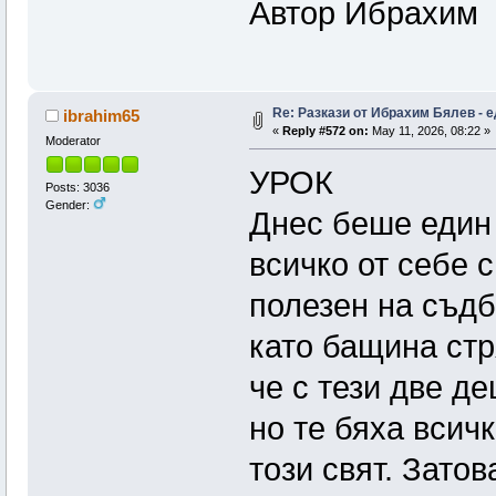
Автор Ибрахим
Re: Pазкази от Ибрахим Бялев - е
ibrahim65
«
Reply #572 on:
May 11, 2026, 08:22 »
Moderator
УРОК
Posts: 3036
Gender:
Днес беше един 
всичко от себе с
полезен на съдба
като бащина стр
че с тези две д
но те бяха всич
този свят. Затов