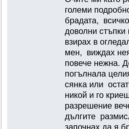
големи подробно
брадата, всичко
доволни стъпки 
взирах в огледал
мен, виждах нея
повече нежна. Д
погълнала целия
сянка или остатъ
никой и го криеш
разрешение вече
дългите размис
започнах да я б