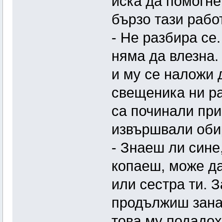
иска да помогне
бързо тази рабо
- Не разбира се.
няма да влезна.
и му се наложи 
свещеника ни ра
са починали при
извършвали обир
- Знаеш ли сине
копаеш, може да
или сестра ти. 
продължиш зана
това му подадох 