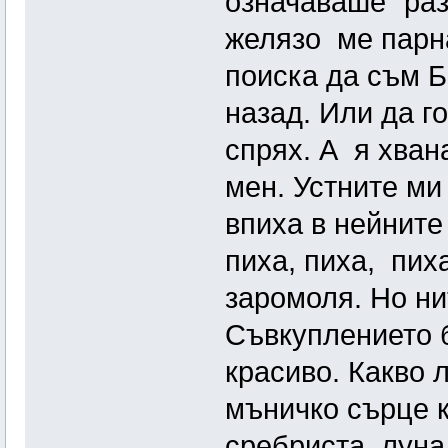
означаваше “раз
желязо ме парна
поиска да съм Б
назад. Или да го
спрях. А я хван
мен. Устните ми
впиха в нейните
пиха, пиха, пих
заромоля. Но ни
Съвкуплението б
красиво. Какво 
мъничко сърце к
сребриста луна 