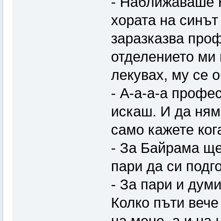
- Наближаваше К
хората на синът
заразказва проф
отделението ми 
лекувах, му се о
- А-а-а-а профе
искаш. И да ням
само кажете ког
- За Байрама ще
пари да си подго
- За пари и дум
Колко пъти вече
на мене, а и на