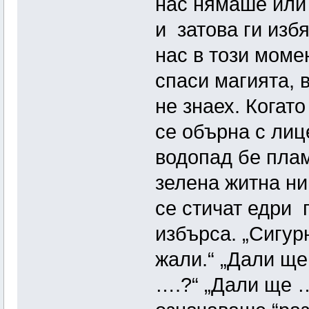
нас нямаше или 
и затова ги изб
нас в този моме
спаси магията, в
не знаех. Когато
се обърна с лиц
водопад бе пла
зелена житна ни
се стичат едри 
избърса. „Сигур
жали.“ „Дали ще
….?“ „Дали ще …