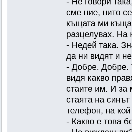
- Не говори така
сме ние, нито с
къщата ми къща.
разцелувах. На к
- Недей така. З
да ни видят и не
- Добре. Добре.
видя какво правя
стаите им. И за
стаята на синът
телефон, на кой
- Какво е това б