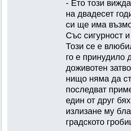
- Ето този вижд
на двадесет год
си ще има възмо
Със сигурност и
Този се е влюби
го е принудило д
доживотен затво
нищо няма да ст
последват приме
един от друг бя
излизане му бла
градското гроби