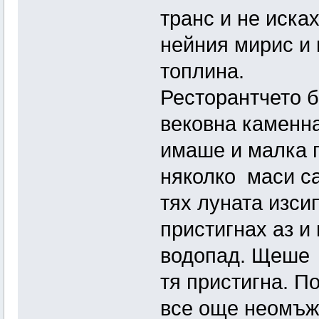
транс и не иска
нейния мирис и 
топлина.
Ресторантчето б
вековна каменн
имаше и малка г
няколко маси са
тях луната изси
пристигнах аз и
водопад. Щеше д
тя пристигна. По
все още неомъж