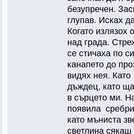
безупречен. Зас
глупав. Исках д
Когато излязох 
над града. Стре
се стичаха по с
канапето до проз
видях нея. Като
дъждец, като ща
в сърцето ми. Н
появила сребрис
като мъниста зв
светлина сякаш 