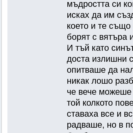
мъдростта си ко
исках да им съз
което и те също
борят с вятъра 
И тъй като синъ
доста излишни с
опитваше да нал
никак лошо разб
че вече можеше 
той колкото пов
ставаха все и в
радваше, но в п