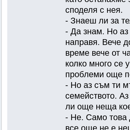
споделя с нея.
- Знаеш ли за т
- Да знам. Но а
направя. Вече д
време вече от ч
колко много се 
проблеми още по
- Но аз съм ти м
семейството. Аз
ли още неща кое
- Не. Само това 
все още не е не