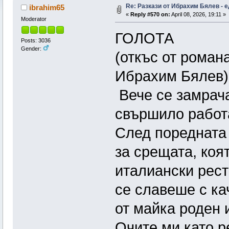
Re: Pазкази от Ибрахим Бялев - е
ibrahim65
«
Reply #570 on:
April 08, 2026, 19:11 »
Moderator
ГОЛОТА
Posts: 3036
Gender:
(откъс от ром
Ибрахим Бялев)
Вече се замрач
свършило работа
След поредната 
за срещата, коя
италиански рест
се славеше с ка
от майка роден 
Очите ми като р