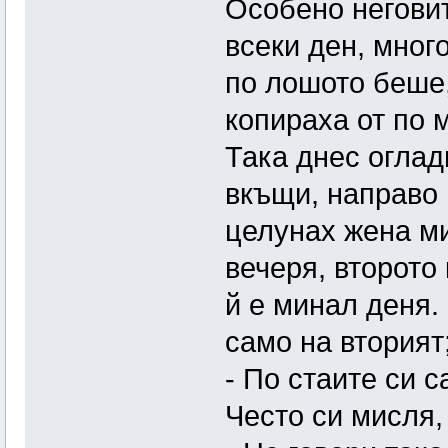
Особено неговит
всеки ден, мног
по лошото беше,
копираха от по 
Така днес оглад
вкъщи, направо 
целунах жена ми
вечеря, второто
й е минал деня.
само на вторият
- По стаите си с
Често си мисля,