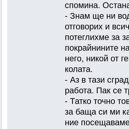
спомина. Остана
- Знам ще ни во
отговорих и всич
потеглихме за з
покрайнините на
него, никой от г
колата.
- Аз в тази сгра
работа. Пак се 
- Татко точно то
за баща си ми к
ние посещаваме 