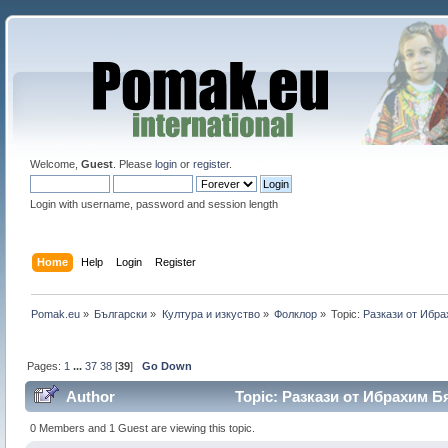
Welcome,
Guest
. Please
login
or
register
.
Login with username, password and session length
Home
Help
Login
Register
Pomak.eu
»
Български
»
Култура и изкуство
»
Фолклор
»
Topic:
Pазкази от Ибра
Pages:
1
...
37
38
[
39
]
Go Down
Author
Topic: Pазкази от Ибрахим Бя
0 Members and 1 Guest are viewing this topic.