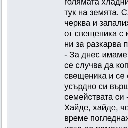
голямата хладн
тук на земята. 
черква и запали
от свещеника с 
ни за разкарва 
- За днес имаме
се случва да коп
свещеника и се 
усърдно си върш
семействата си 
Хайде, хайде, ч
време погледнах