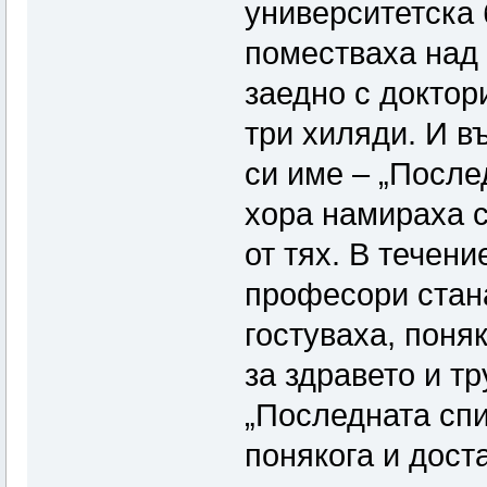
университетска 
поместваха над
заедно с доктор
три хиляди. И в
си име – „После
хора намираха с
от тях. В течени
професори стана
гостуваха, поняк
за здравето и т
„Последната спи
понякога и доста