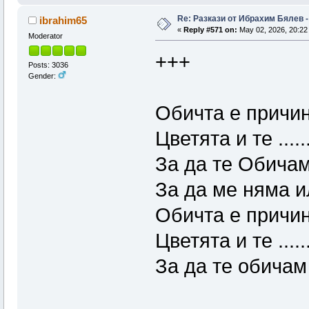
Re: Pазкази от Ибрахим Бялев -
ibrahim65
«
Reply #571 on:
May 02, 2026, 20:22
Moderator
+++
Posts: 3036
Gender:
Обичта е причин
Цветята и те .....
За да те Обичам
За да ме няма и
Обичта е причин
Цветята и те ......
За да те обичам