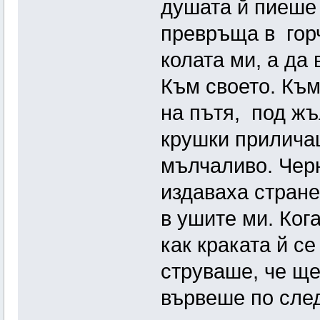
душата й пиеше 
превръща в горч
колата ми, а да
Към своето. Към
на пътя, под жъ
крушки прилича
мълчаливо. Черн
издаваха странен
в ушите ми. Ког
как краката й се
струваше, че ще
вървеше по сле