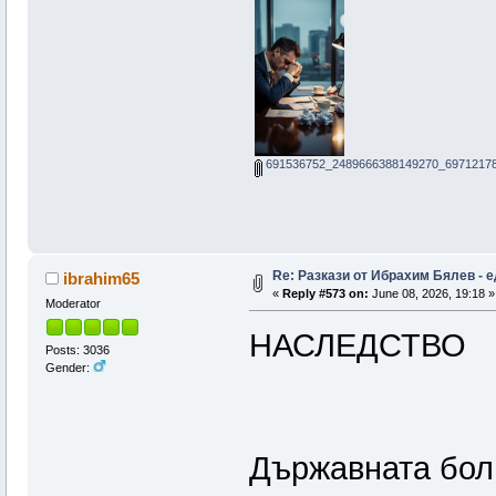
691536752_2489666388149270_69712178
Re: Pазкази от Ибрахим Бялев - е
ibrahim65
«
Reply #573 on:
June 08, 2026, 19:18 »
Moderator
НАСЛЕДСТВО
Posts: 3036
Gender:
Държавната бол