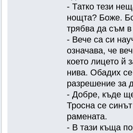
- Татко тези нещ
нощта? Боже. Б
трябва да съм в
- Вече са си на
означава, че ве
което лицето й 
нива. Обадих се
разрешение за д
- Добре, къде щ
Тросна се синът
рамената.
- В тази къща п