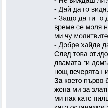
- Не виждаш ли?
- Дай да го видя
- Защо да ти го
време се моля на
ми чу молитвите
- Добре хайде д
След това отидо
двамата ги домъ
нощ вечерята ни
За което първо 
жена ми за злат
ми пак като пил
като останахме 