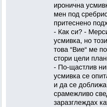
иронична усмив
мен под сребри
притеснено подх
- Как си? - Мерс
усмивка, но този
това “Вие“ ме п
стори цели пла
- По-щастлив ни
усмивка се опит
и да се доближа
срамежливо свед
заразглеждах ка