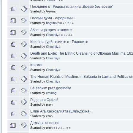
Послание от Родопа планина „Време без време”
Started by Aleyna
Големи думи - Афоризми !
Started by
bogutevolu
«
1
2
3
»
Абланица през вековете
Started by
Chechliya
«
1
2
3
»
Книга за гурбетчиите от Родопите
Started by
Chechliya
Death and Exile: The Ethnic Cleansing of Ottoman Muslims, 18
Started by
Chechliya
Книжки
Started by
Chechliya
The Human Rights of Muslims in Bulgaria in Law and Politics s
Started by
Chechliya
Bejeshkim prez godindite
Started by
eminbg
Родопа и Орфей
Started by eron
Емин Ага Хасковлията (Еминджика) !
Started by eron
Дельовата песен
Started by eron
«
1
2
3
...
5
»