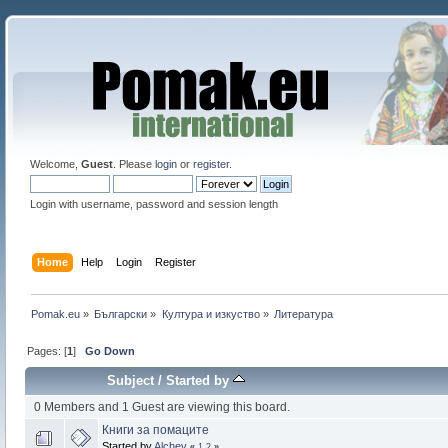
Welcome,
Guest
. Please
login
or
register
.
Login with username, password and session length
Home
Help
Login
Register
Pomak.eu
»
Български
»
Култура и изкуство
»
Литература
Pages: [
1
]
Go Down
Subject
/
Started by
0 Members and 1 Guest are viewing this board.
Книги за помаците
Started by
Alchev
«
1
2
»