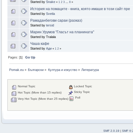
Started by
Snake
«
1
2
3
...
8
»
История на помаците - книга, която имаше в този сайт пре
Started by
Svetla
Рамаданбегови сараи (pазказ)
Started by
tersid
Марин Урумов "Гласът на планината"
Started by Tralala
Чаша кафе
Started by
Ади
«
1
2
»
Pages: [
1
]
Go Up
Pomak.eu
»
Български
»
Култура и изкуство
»
Литература
Normal Topic
Locked Topic
Sticky Topic
Hot Topic (More than 15 replies)
Poll
Very Hot Topic (More than 25 replies)
SMF 2.0.19
|
SMF © 