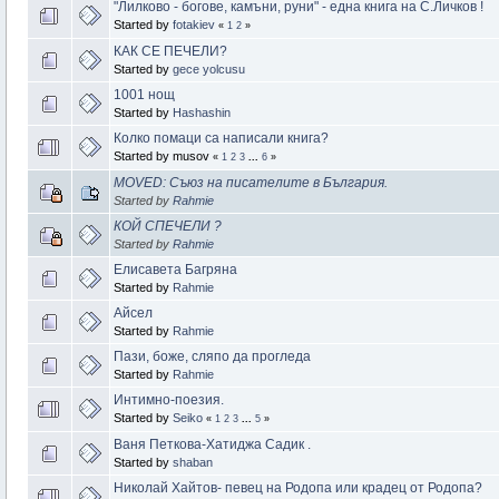
"Лилково - богове, камъни, руни" - една книга на С.Личков !
Started by
fotakiev
«
1
2
»
КАК СЕ ПЕЧЕЛИ?
Started by
gece yolcusu
1001 нощ
Started by
Hashashin
Колко помаци са написали книга?
Started by musov
«
1
2
3
...
6
»
MOVED: Съюз на писателите в България.
Started by
Rahmie
КОЙ СПЕЧЕЛИ ?
Started by
Rahmie
Елисавета Багряна
Started by
Rahmie
Айсел
Started by
Rahmie
Пази, боже, сляпо да прогледа
Started by
Rahmie
Интимно-поезия.
Started by
Seiko
«
1
2
3
...
5
»
Ваня Петкова-Хатиджа Садик .
Started by
shaban
Николай Хайтов- певец на Родопа или крадец от Родопа?