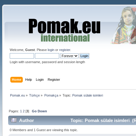
Welcome,
Guest
. Please
login
or
register
.
Login with username, password and session length
Home
Help
Login
Register
Pomak.eu
»
Türkçe
»
Pomakça
»
Topic:
Pomak sülale isimleri
Pages:
1
2
[
3
]
Go Down
Author
Topic: Pomak sülale isimleri (
0 Members and 1 Guest are viewing this topic.