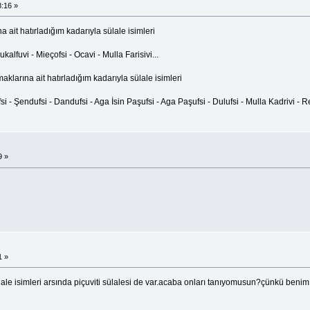
:16 »
it hatırladığım kadarıyla sülale isimleri
cukalfuvi - Mieçofsi - Ocavi - Mulla Farisivi...
arına ait hatırladığım kadarıyla sülale isimleri
i - Şendufsi - Dandufsi - Aga İsin Paşufsi - Aga Paşufsi - Dulufsi - Mulla Kadrivi - Resul
9 »
1 »
lale isimleri arsında piçuviti sülalesi de var.acaba onları tanıyomusun?çünkü benim d