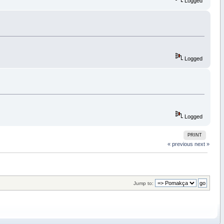
Logged
Logged
Logged
PRINT
« previous
next »
Jump to: