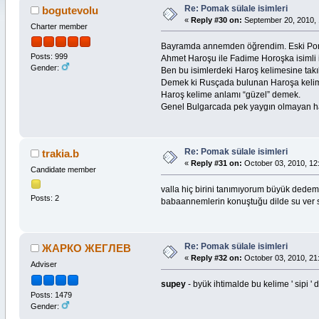
Re: Pomak sülale isimleri
bogutevolu
«
Reply #30 on:
September 20, 2010, 
Charter member
Bayramda annemden öğrendim. Eski Poma
Posts: 999
Ahmet Haroşu ile Fadime Horoşka isimli i
Gender:
Ben bu isimlerdeki Haroş kelimesine takı
Demek ki Rusçada bulunan Haroşa keli
Haroş kelime anlamı “güzel” demek.
Genel Bulgarcada pek yaygın olmayan ha
Re: Pomak sülale isimleri
trakia.b
«
Reply #31 on:
October 03, 2010, 12
Candidate member
valla hiç birini tanımıyorum büyük dede
Posts: 2
babaannemlerin konuştuğu dilde su ver 
Re: Pomak sülale isimleri
ЖАРКО ЖЕГЛЕВ
«
Reply #32 on:
October 03, 2010, 21
Adviser
supey
- byük ihtimalde bu kelime ' sipi '
Posts: 1479
Gender: