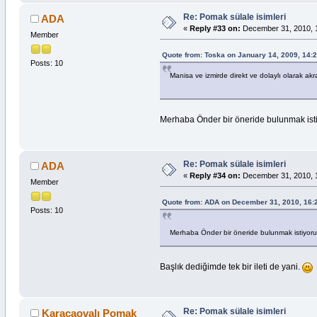
Re: Pomak sülale isimleri
ADA
«
Reply #33 on:
December 31, 2010, 
Member
Quote from: Toska on January 14, 2009, 14:
Posts: 10
Manisa ve izmirde direkt ve dolaylı olarak ak
Merhaba Önder bir öneride bulunmak istiyo
Re: Pomak sülale isimleri
ADA
«
Reply #34 on:
December 31, 2010, 
Member
Quote from: ADA on December 31, 2010, 16:
Posts: 10
Merhaba Önder bir öneride bulunmak istiyorum:
Başlık dediğimde tek bir ileti de yani.
Re: Pomak sülale isimleri
Karacaovalı Pomak