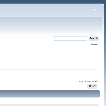
News:
« previous
next »
PRINT