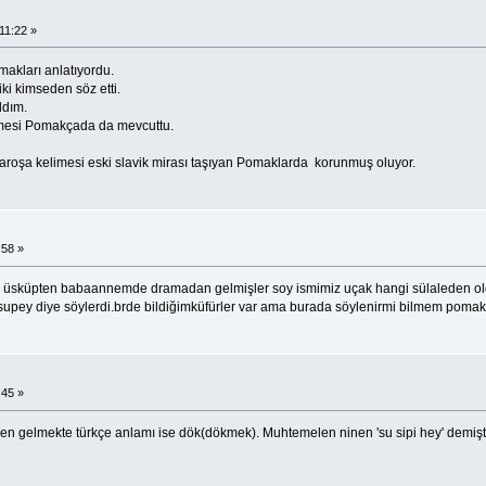
11:22 »
kları anlatıyordu.
ki kimseden söz etti.
ldım.
mesi Pomakçada da mevcuttu.
roşa kelimesi eski slavik mirası taşıyan Pomaklarda korunmuş oluyor.
:58 »
m üsküpten babaannemde dramadan gelmişler soy ismimiz uçak hangi sülaleden oldu
supey diye söylerdi.brde bildiğimküfürler var ama burada söylenirmi bilmem poma
:45 »
 den gelmekte türkçe anlamı ise dök(dökmek). Muhtemelen ninen 'su sipi hey' demiştir.