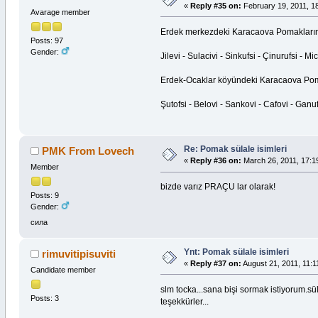
«
Reply #35 on:
February 19, 2011, 18
Avarage member
Erdek merkezdeki Karacaova Pomaklarına a
Posts: 97
Gender:
Jilevi - Sulacivi - Sinkufsi - Çinurufsi - Mi
Erdek-Ocaklar köyündeki Karacaova Pomakl
Şutofsi - Belovi - Sankovi - Cafovi - Ganufs
Re: Pomak sülale isimleri
PMK From Lovech
«
Reply #36 on:
March 26, 2011, 17:1
Member
bizde varız PRAÇU lar olarak!
Posts: 9
Gender:
сила
Ynt: Pomak sülale isimleri
rimuvitipisuviti
«
Reply #37 on:
August 21, 2011, 11:1
Candidate member
slm tocka...sana bişi sormak istiyorum.sü
Posts: 3
teşekkürler...