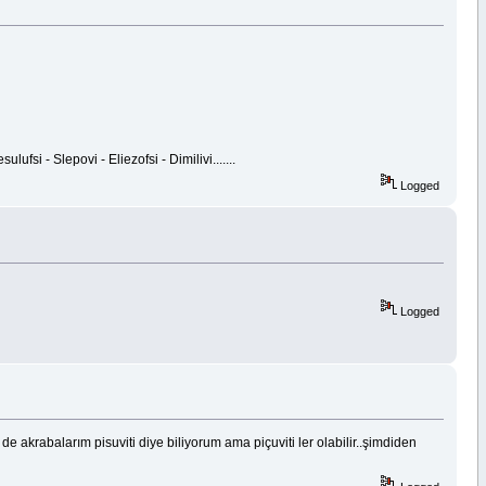
ufsi - Slepovi - Eliezofsi - Dimilivi.......
Logged
Logged
e akrabalarım pisuviti diye biliyorum ama piçuviti ler olabilir..şimdiden