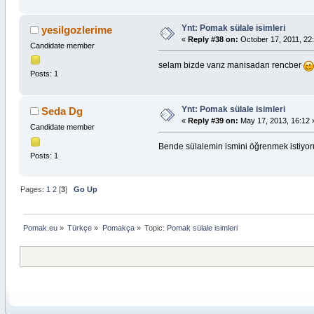
Ynt: Pomak sülale isimleri
yesilgozlerime
«
Reply #38 on:
October 17, 2011, 22:
Candidate member
selam bizde varız manisadan rencber
Posts: 1
Ynt: Pomak sülale isimleri
Seda Dg
«
Reply #39 on:
May 17, 2013, 16:12 
Candidate member
Bende sülalemin ismini öğrenmek istiy
Posts: 1
Pages:
1
2
[
3
]
Go Up
Pomak.eu
»
Türkçe
»
Pomakça
»
Topic:
Pomak sülale isimleri