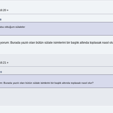
16:20 »
28
raba olduğum sülaleler
rum: Burada yazılı olan bütün sülale isimlerini bir başlık altında toplasak nasıl ol
16:21 »
20
 Burada yazılı olan bütün sülale isimlerini bir başlık altında toplasak nasıl olur?