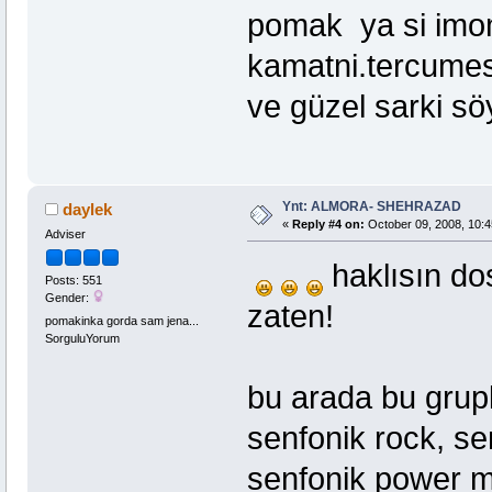
pomak ya si imom
kamatni.tercumes
ve güzel sarki sö
Ynt: ALMORA- SHEHRAZAD
daylek
«
Reply #4 on:
October 09, 2008, 10:4
Adviser
haklısın d
Posts: 551
Gender:
zaten!
pomakinka gorda sam jena...
SorguluYorum
bu arada bu grupla 
senfonik rock, se
senfonik power m