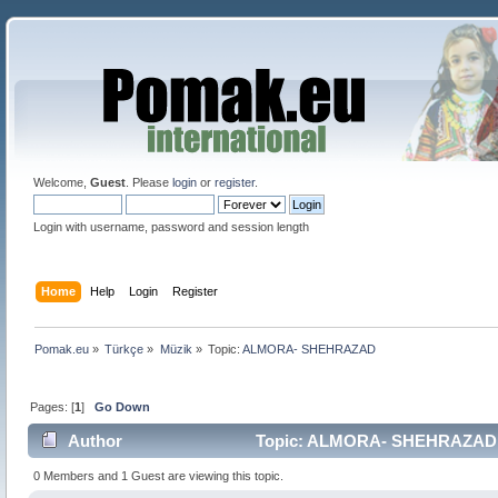
Welcome,
Guest
. Please
login
or
register
.
Login with username, password and session length
Home
Help
Login
Register
Pomak.eu
»
Türkçe
»
Müzik
»
Topic:
ALMORA- SHEHRAZAD 
Pages: [
1
]
Go Down
Author
Topic: ALMORA- SHEHRAZAD (
0 Members and 1 Guest are viewing this topic.