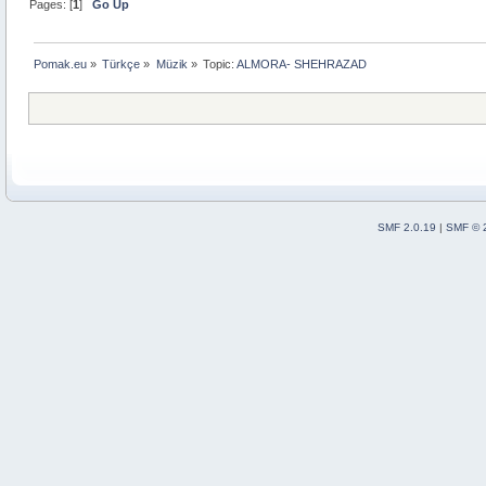
Pages: [
1
]
Go Up
Pomak.eu
»
Türkçe
»
Müzik
»
Topic:
ALMORA- SHEHRAZAD 
SMF 2.0.19
|
SMF © 