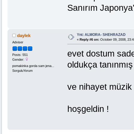
Sanırım Japonya'd
Ynt: ALMORA- SHEHRAZAD
daylek
«
Reply #6 on:
October 09, 2008, 23:4
Adviser
evet dostum sade
Posts: 551
Gender:
oldukça tanınmış 
pomakinka gorda sam jena...
SorguluYorum
ve nihayet müzik 
hoşgeldin !