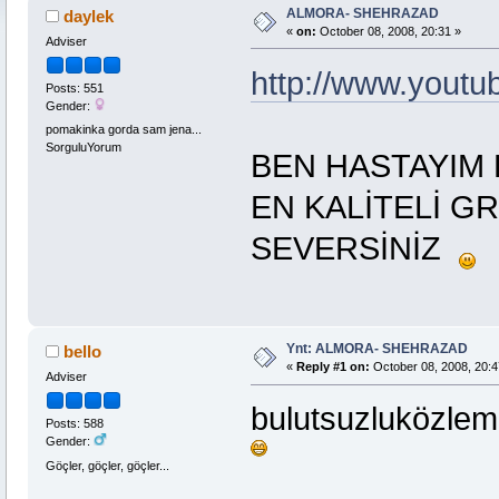
ALMORA- SHEHRAZAD
daylek
«
on:
October 08, 2008, 20:31 »
Adviser
http://www.yout
Posts: 551
Gender:
pomakinka gorda sam jena...
SorguluYorum
BEN HASTAYIM 
EN KALİTELİ G
SEVERSİNİZ
Ynt: ALMORA- SHEHRAZAD
bello
«
Reply #1 on:
October 08, 2008, 20:4
Adviser
bulutsuzluközlem
Posts: 588
Gender:
Göçler, göçler, göçler...