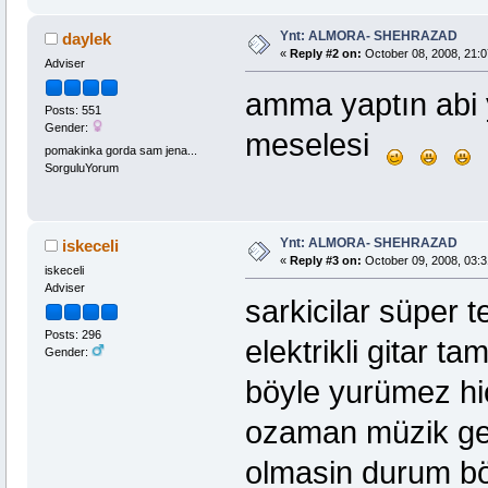
Ynt: ALMORA- SHEHRAZAD
daylek
«
Reply #2 on:
October 08, 2008, 21:0
Adviser
amma yaptın abi
Posts: 551
Gender:
meselesi
pomakinka gorda sam jena...
SorguluYorum
Ynt: ALMORA- SHEHRAZAD
iskeceli
«
Reply #3 on:
October 09, 2008, 03:3
iskeceli
Adviser
sarkicilar süper t
Posts: 296
elektrikli gitar ta
Gender:
böyle yurümez hi
ozaman müzik ge
olmasin durum bö