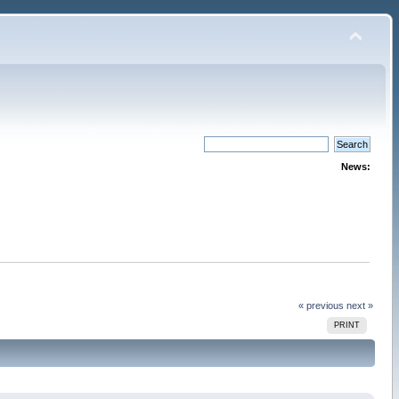
News:
« previous
next »
PRINT