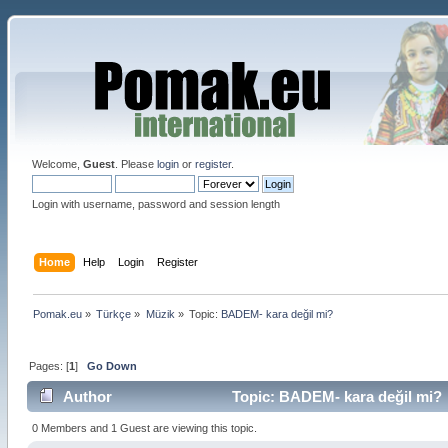
Welcome,
Guest
. Please
login
or
register
.
Login with username, password and session length
Home
Help
Login
Register
Pomak.eu
»
Türkçe
»
Müzik
»
Topic:
BADEM- kara değil mi? 
Pages: [
1
]
Go Down
Author
Topic: BADEM- kara değil mi? 
0 Members and 1 Guest are viewing this topic.