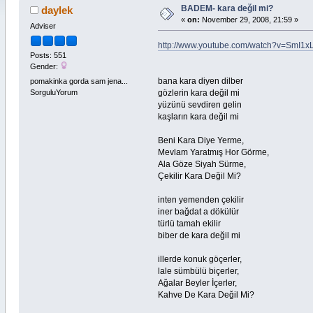
BADEM- kara değil mi?
daylek
«
on:
November 29, 2008, 21:59 »
Adviser
http://www.youtube.com/watch?v=SmI1x
Posts: 551
Gender:
bana kara diyen dilber
pomakinka gorda sam jena...
gözlerin kara değil mi
SorguluYorum
yüzünü sevdiren gelin
kaşların kara değil mi
Beni Kara Diye Yerme,
Mevlam Yaratmış Hor Görme,
Ala Göze Siyah Sürme,
Çekilir Kara Değil Mi?
inten yemenden çekilir
iner bağdat a dökülür
türlü tamah ekilir
biber de kara değil mi
illerde konuk göçerler,
lale sümbülü biçerler,
Ağalar Beyler İçerler,
Kahve De Kara Değil Mi?