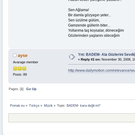
Sen Ağlama!
Bir damla gözyaşın yeter...
Sen üzülme gülüm,
Gamzende güllerin biter...
Yollarıma taş koysalar, döneceğim
Gözlerinden yaşlarını sileceğim
Ynt: BADEM- Ala Gözlerini Sevdi
ayse
«
Reply #2 on:
November 30, 2008, 18
Avarage member
http://www.dailymotion.com/relevance/s
Posts: 89
Pages: [
1
]
Go Up
Pomak.eu
»
Türkçe
»
Müzik
»
Topic:
BADEM- kara değil mi? 