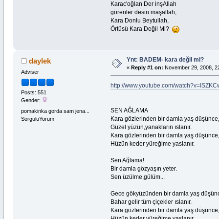
Karac'oğlan Der inşAllah
görenler desin maşallah,
Kara Donlu Beytullah,
Örtüsü Kara Değil Mi?
Ynt: BADEM- kara değil mi?
daylek
«
Reply #1 on:
November 29, 2008, 22
Adviser
http://www.youtube.com/watch?v=ISZK
Posts: 551
Gender:
SEN AĞLAMA
pomakinka gorda sam jena...
Kara gözlerinden bir damla yaş düşünce
SorguluYorum
Güzel yüzün,yanakların ıslanır.
Kara gözlerinden bir damla yaş düşünce
Hüzün keder yüreğime yaslanır.
Sen Ağlama!
Bir damla gözyaşın yeter.
Sen üzülme,gülüm...
Gece gökyüzünden bir damla yaş düşün
Bahar gelir tüm çiçekler ıslanır.
Kara gözlerinden bir damla yaş düşünce
Hüzün keder yüreğime yaslanır...