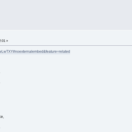
:01 »
CwLwTXY#noexternalembed&feature=related
,
,
ce,
,