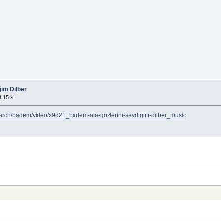
ğim Dilber
:15 »
earch/badem/video/x9d21_badem-ala-gozlerini-sevdigim-dilber_music