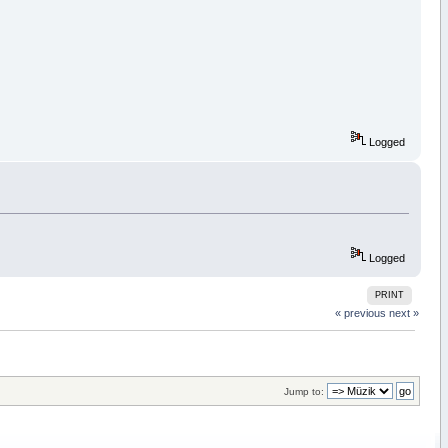
Logged
Logged
PRINT
« previous
next »
Jump to: