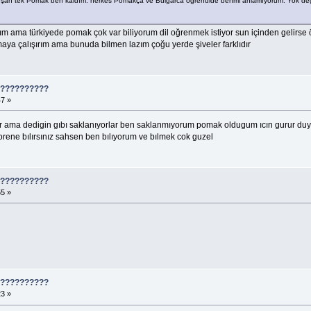
uşan tek Pomak ben kaldım. herkes Pomakça ve Bulgarca öğrendide benmi anlamıyorum. Yok deği
m ama türkiyede pomak çok var biliyorum dil oğrenmek istiyor sun içinden gelirse 
lmaya çalışırım ama bunuda bilmen lazım çoğu yerde şiveler farklıdır
????????????
47 »
ar ama dedigin gıbı saklanıyorlar ben saklanmıyorum pomak oldugum ıcın gurur d
ene bılırsınız sahsen ben bılıyorum ve bılmek cok guzel
????????????
55 »
????????????
23 »