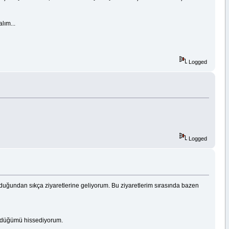
lım...
Logged
Logged
duğundan sıkça ziyaretlerine geliyorum. Bu ziyaretlerim sırasında bazen
öndüğümü hissediyorum.