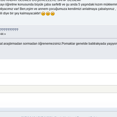
DA BU KADAR OLUMLU DÜŞÜNCELERE SAHİP DEĞİLİM!
ayı öğretme konusunda büyük çaba sarfetti ve şu anda 5 yaşındaki kızım mükkem
yacımız var! Ben,eşim ve annem çocuğumuza kendimizi anlatmaya çabalıyoruz , f
li diye bir şey kalmayacaktır!
????????????
:44 »
akat araştırmadan sormadan öğrenemezsiniz.Pomaklar genelde batıtrakyada yaşıyor