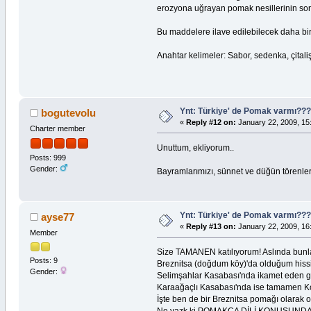
erozyona uğrayan pomak nesillerinin so
Bu maddelere ilave edilebilecek daha bir 
Anahtar kelimeler: Sabor, sedenka, çitali
Ynt: Türkiye' de Pomak varmı?
bogutevolu
«
Reply #12 on:
January 22, 2009, 15
Charter member
Unuttum, ekliyorum..
Posts: 999
Gender:
Bayramlarımızı, sünnet ve düğün törenler
Ynt: Türkiye' de Pomak varmı?
ayse77
«
Reply #13 on:
January 22, 2009, 16
Member
Size TAMANEN katılıyorum! Aslında bunla
Posts: 9
Breznitsa (doğdum köy)'da olduğum hissin
Gender:
Selimşahlar Kasabası'nda ikamet eden g
Karaağaçlı Kasabası'nda ise tamamen Ko
İşte ben de bir Breznitsa pomağı olarak