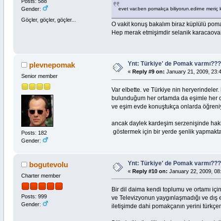
Posts: 588
evet var.ben pomakça biliyorun.edirne mer
Gender:
Göçler, göçler, göçler...
O vakit konuş bakalım biraz küplülü pom
Hep merak etmişimdir selanik karacaova
Ynt: Türkiye' de Pomak varmı?
plevnepomak
«
Reply #9 on:
January 21, 2009, 23:
Senior member
Var elbette. ve Türkiye nin heryerindeler
bulunduğum her ortamda da eşimle her d
ve eşim evde konuştukça onlarda öğreni
ancak daylek kardeşim serzenişinde hakl
göstermek için bir yerde şenlik yapmakta
Posts: 182
Gender:
Ynt: Türkiye' de Pomak varmı?
bogutevolu
«
Reply #10 on:
January 22, 2009, 08
Charter member
Bir dil daima kendi toplumu ve ortamı iç
Posts: 999
ve Televizyonun yaygınlaşmadığı ve dış 
Gender:
iletişimde dahi pomakçanın yerini türkçe