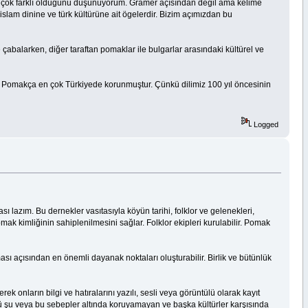
az çok farklı olduğunu düşünüyorum. Gramer açısından değil ama kelime
islam dinine ve türk kültürüne ait ögelerdir. Bizim açımızdan bu
çabalarken, diğer taraftan pomaklar ile bulgarlar arasındaki kültürel ve
a Pomakça en çok Türkiyede korunmuştur. Çünkü dilimiz 100 yıl öncesinin
Logged
 lazım. Bu dernekler vasıtasıyla köyün tarihi, folklor ve gelenekleri,
omak kimliğinin sahiplenilmesini sağlar. Folklor ekipleri kurulabilir. Pomak
ası açısından en önemli dayanak noktaları oluşturabilir. Birlik ve bütünlük
 onların bilgi ve hatıralarını yazılı, sesli veya görüntülü olarak kayıt
nü şu veya bu sebepler altında koruyamayan ve başka kültürler karşısında