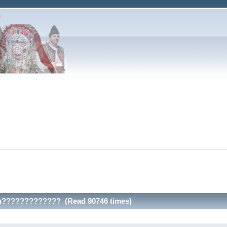
mı????????????? (Read 90746 times)