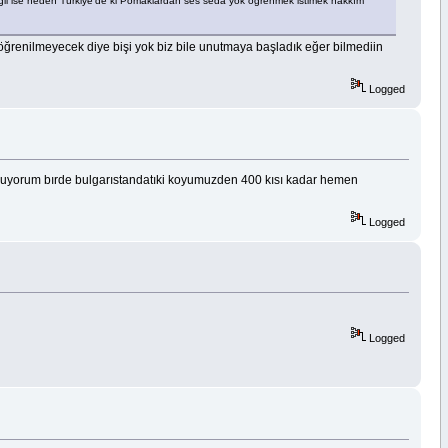
l ise neden Türkiye'de ki Pomaklardan ses seda yok öğrenmek istimek hakkım
öğrenilmeyecek diye bişi yok biz bile unutmaya başladık eğer bilmediin
Logged
uyuyorum bırde bulgarıstandatıki koyumuzden 400 kısı kadar hemen
Logged
Logged