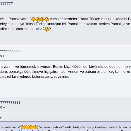
???????
kiye'de Pomak varmı?
Varsalar nerdeler? Yada Türkçe konuşup kendini 
 geleyim nedir ya Yoksa Türkçe konuşan tek Pomak ben kaldım. herkes Pomakça ve
istimek hakkım mıdır acaba?
?
????????????
59 »
lmiyorum, ve öğrenmek istiyorum. Benim küçüklüğümde, köyümüz de dedelerimiz 
zlere, pomakça öğretilmeye hiç çalışılmadı. Annem ve babam bile bir kaç kelime ve
güzel tavsiyelerde bulunursanız sevinirim.
????????????
40 »
:21
'de Pomak varmı?
Varsalar nerdeler? Yada Türkçe konuşup kendini Pomak adleden bi