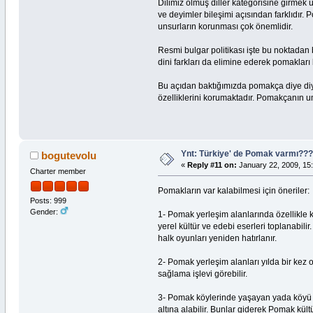
Dilimiz ölmüş diller kategorisine girme
ve deyimler bileşimi açısından farklıdır.
unsurların korunması çok önemlidir.
Resmi bulgar politikası işte bu noktadan
dini farkları da elimine ederek pomakları
Bu açıdan baktığımızda pomakça diye diy
özelliklerini korumaktadır. Pomakçanın 
Ynt: Türkiye' de Pomak varmı?
bogutevolu
«
Reply #11 on:
January 22, 2009, 15:
Charter member
Pomakların var kalabilmesi için öneriler:
Posts: 999
Gender:
1- Pomak yerleşim alanlarında özellikle k
yerel kültür ve edebi eserleri toplanabili
halk oyunları yeniden hatırlanır.
2- Pomak yerleşim alanları yılda bir kez 
sağlama işlevi görebilir.
3- Pomak köylerinde yaşayan yada köyü ile 
altına alabilir. Bunlar giderek Pomak kü