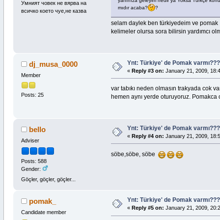
yanınıza geleyim nedir ya Yoksa Türkçe kon
Умният човек не вярва на
mıdır acaba?
?
всичко което чуе,не казва
selam daylek ben türkiyedeim ve pomak ı
kelimeler olursa sora bilirsin yardımcı o
Ynt: Türkiye' de Pomak varmı?
dj_musa_0000
«
Reply #3 on:
January 21, 2009, 18:
Member
var tabıkı neden olmasın trakyada cok v
Posts: 25
hemen aynı yerde oturuyoruz. Pomakca or
Ynt: Türkiye' de Pomak varmı?
bello
«
Reply #4 on:
January 21, 2009, 18:
Adviser
söbe,söbe, söbe
Posts: 588
Gender:
Göçler, göçler, göçler...
Ynt: Türkiye' de Pomak varmı?
pomak_
«
Reply #5 on:
January 21, 2009, 20:
Candidate member