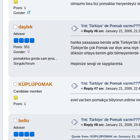
olmazmı bea biz pomaklar heryerdeyiz si
Posts: 1
Gender:
Ynt: Türkiye' de Pomak varmı?
daylek
«
Reply #6 on:
January 21, 2009, 21:
Adviser
harika yaaaaaaa bende artık Türkiye'de 
Posts: 551
Türkiye'de çok Pomak var diye ama niye is
Gender:
döksün ortaya benim gibi bilmeyenlerde 
pomakinka gorda sam jena...
Hepinize sevgi ve saygılarımla
SorguluYorum
Ynt: Türkiye' de Pomak varmı?
KÜPLÜPOMAK
«
Reply #7 on:
January 21, 2009, 22:
Candidate member
evet var.ben pomakça biliyorun.edirne
Posts: 1
Ynt: Türkiye' de Pomak varmı?
bello
«
Reply #8 on:
January 21, 2009, 23:
Adviser
Quote from: KÜPLÜPOMAK on January 21, 20