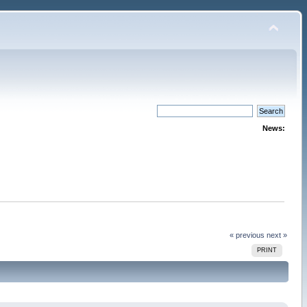
News:
« previous
next »
PRINT