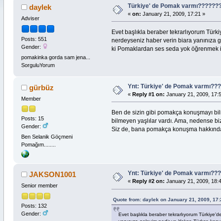
Türkiye' de Pomak varmı??????
daylek
«
on:
January 21, 2009, 17:21 »
Adviser
Evet başlıkla beraber tekrarlıyorum Tür
Posts: 551
nerdeyseniz haber verin biara yanınıza
Gender:
ki Pomaklardan ses seda yok öğrenmek 
pomakinka gorda sam jena...
SorguluYorum
Ynt: Türkiye' de Pomak varmı?
gürbüz
«
Reply #1 on:
January 21, 2009, 17:
Member
Ben de sizin gibi pomakça konuşmayı bi
Posts: 15
bilmeyen yaşlılar vardı. Ama, nedense bi
Gender:
Siz de, bana pomakça konuşma hakkında 
Ben Selanik Göçmeni
Pomağım........
Ynt: Türkiye' de Pomak varmı?
JAKSON1001
«
Reply #2 on:
January 21, 2009, 18:
Senior member
Quote from: daylek on January 21, 2009, 17
Posts: 132
Gender:
Evet başlıkla beraber tekrarlıyorum Türkiye