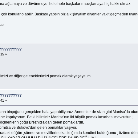
nra ağlamaya ve dövünmeye, hele hele başkalarını suçlamaya hiç hakkı olmaz.
çok konular olabilir. Başkası yapsın biz alkışlayalım diyenler vakit geçmeden uyana
şte
????????????
:15 »
imizi ve diğer geleneklerimizi pomak olarak yaşayalım.
????????????
:41 »
rın birçoğunu gerçekten hala yapabiliyoruz. Annemler de sizin gibi Manisa'da otur
e kapılıyorum. Belki bilirsiniz Manisa'nın iki büyük pomak kasabası mevcuttur ;
öçmenlerin çoğu Breznitsa'dan gelen pomaklardır,
rnitsa ve Bukovo'dan gelen pomaklar yaşıyor.
 oradaki düğün ,sünnet ve mevlitlerine katıldığımda kendimi bulduğumu , özüme d