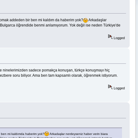
Pomak addeden bir ben mi kaldım da haberim yok?
Arkadaşlar
 Bulgarca öğrendide benmi anlamıyorum. Yok değil ise neden Türkiye'de
Logged
ve ninelerimizden sadece pomakça konuşan, türkçe konuşmayı hiç
 ezbere soru biliyor. Ama ben tam kapsamlı olarak, öğrenmek istiyorum.
Logged
r ben mi kaldımda haberim yok?
Arkadaşlar nerdeyseniz haber verin biara