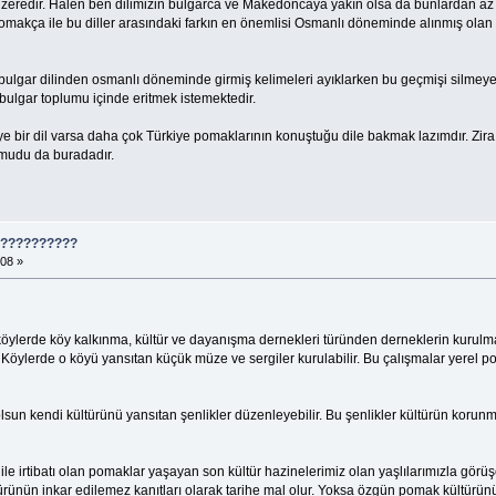
k üzeredir. Halen ben dilimizin bulgarca ve Makedoncaya yakın olsa da bunlardan 
 Pomakça ile bu diller arasındaki farkın en önemlisi Osmanlı döneminde alınmış olan 
 bulgar dilinden osmanlı döneminde girmiş kelimeleri ayıklarken bu geçmişi silmeye 
 bulgar toplumu içinde eritmek istemektedir.
e bir dil varsa daha çok Türkiye pomaklarının konuştuğu dile bakmak lazımdır. Zir
umudu da buradadır.
????????????
08 »
öylerde köy kalkınma, kültür ve dayanışma dernekleri türünden derneklerin kurulması
r. Köylerde o köyü yansıtan küçük müze ve sergiler kurulabilir. Bu çalışmalar yerel p
olsun kendi kültürünü yansıtan şenlikler düzenleyebilir. Bu şenlikler kültürün korunm
irtibatı olan pomaklar yaşayan son kültür hazinelerimiz olan yaşlılarımızla görüşerek
ltürünün inkar edilemez kanıtları olarak tarihe mal olur. Yoksa özgün pomak kültürü