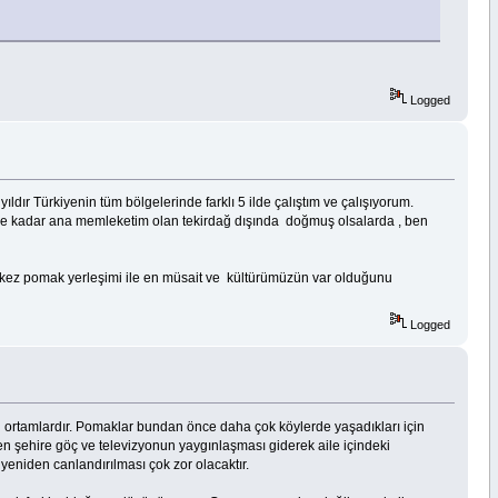
Logged
ır Türkiyenin tüm bölgelerinde farklı 5 ilde çalıştım ve çalışıyorum.
e kadar ana memleketim olan tekirdağ dışında doğmuş olsalarda , ben
r kez pomak yerleşimi ile en müsait ve kültürümüzün var olduğunu
Logged
ğu ortamlardır. Pomaklar bundan önce daha çok köylerde yaşadıkları için
 şehire göç ve televizyonun yaygınlaşması giderek aile içindeki
yeniden canlandırılması çok zor olacaktır.