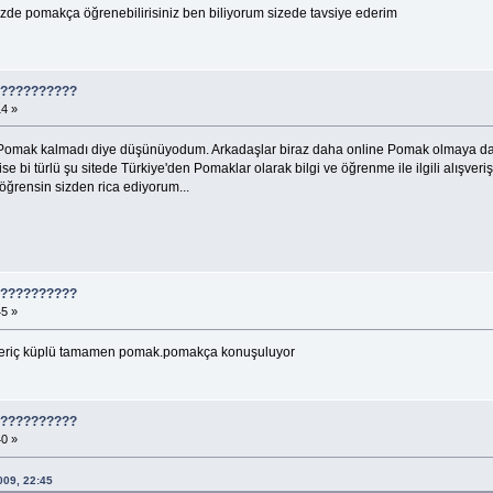
zde pomakça öğrenebilirisiniz ben biliyorum sizede tavsiye ederim
????????????
14 »
Pomak kalmadı diye düşünüyodum. Arkadaşlar biraz daha online Pomak olmaya davet
e bi türlü şu sitede Türkiye'den Pomaklar olarak bilgi ve öğrenme ile ilgili alışveri
öğrensin sizden rica ediyorum...
????????????
45 »
 meriç küplü tamamen pomak.pomakça konuşuluyor
????????????
40 »
09, 22:45