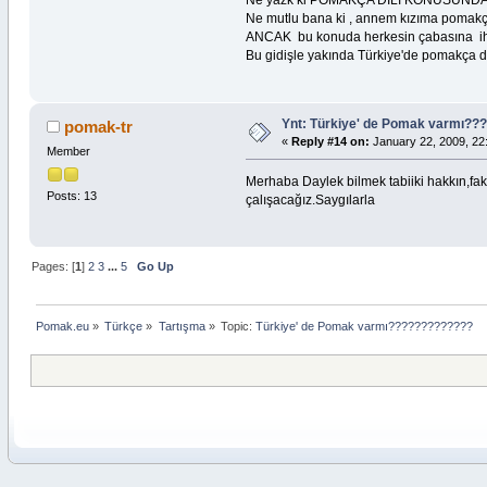
Ne yazk ki POMAKÇA DİLİ KONUSUN
Ne mutlu bana ki , annem kızıma pomakç
ANCAK bu konuda herkesin çabasına ihti
Bu gidişle yakında Türkiye'de pomakça di
Ynt: Türkiye' de Pomak varmı?
pomak-tr
«
Reply #14 on:
January 22, 2009, 22
Member
Merhaba Daylek bilmek tabiiki hakkın,f
Posts: 13
çalışacağız.Saygılarla
Pages: [
1
]
2
3
...
5
Go Up
Pomak.eu
»
Türkçe
»
Tartışma
»
Topic:
Türkiye' de Pomak varmı?????????????