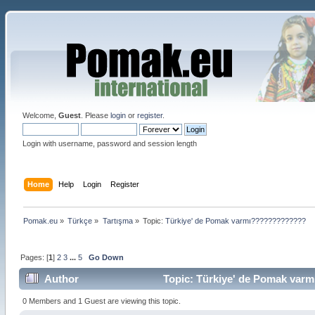
Welcome,
Guest
. Please
login
or
register
.
Login with username, password and session length
Home
Help
Login
Register
Pomak.eu
»
Türkçe
»
Tartışma
»
Topic:
Türkiye' de Pomak varmı?????????????
Pages: [
1
]
2
3
...
5
Go Down
Author
Topic: Türkiye' de Pomak var
0 Members and 1 Guest are viewing this topic.