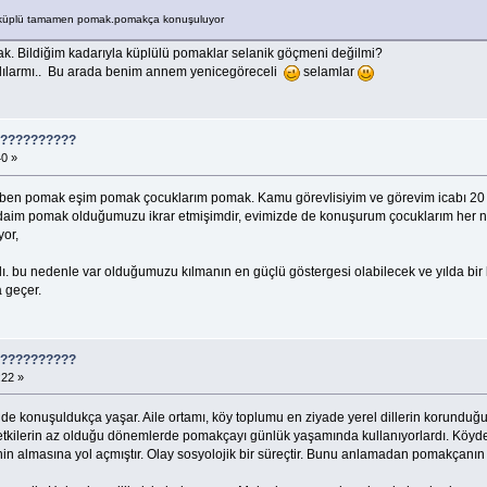
iç küplü tamamen pomak.pomakça konuşuluyor
ak. Bildiğim kadarıyla küplülü pomaklar selanik göçmeni değilmi?
lılarmı.. Bu arada benim annem yenicegöreceli
selamlar
????????????
40 »
. ben pomak eşim pomak çocuklarım pomak. Kamu görevlisiyim ve görevim icabı 20 yıld
aim pomak olduğumuzu ikrar etmişimdir, evimizde de konuşurum çocuklarım her n
yor,
ı. bu nedenle var olduğumuzu kılmanın en güçlü göstergesi olabilecek ve yılda bi
 geçer.
????????????
:22 »
inde konuşuldukça yaşar. Aile ortamı, köy toplumu en ziyade yerel dillerin korundu
etkilerin az olduğu dönemlerde pomakçayı günlük yaşamında kullanıyorlardı. Köyden
nin almasına yol açmıştır. Olay sosyolojik bir süreçtir. Bunu anlamadan pomakçanın 