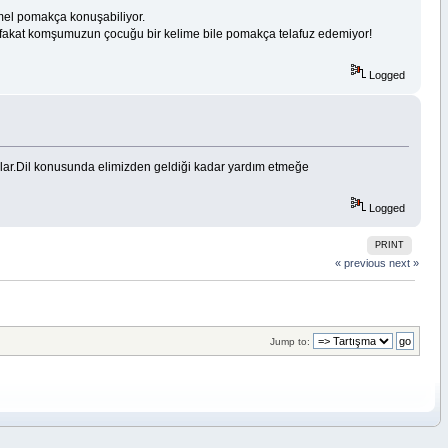
mel pomakça konuşabiliyor.
akat komşumuzun çocuğu bir kelime bile pomakça telafuz edemiyor!
Logged
lar.Dil konusunda elimizden geldiği kadar yardım etmeğe
Logged
PRINT
« previous
next »
Jump to: