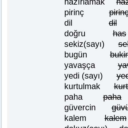
hazırlamak
haz
pirinç
pirin
dil
dil
doğru
has
sekiz(sayı)
se
bugün
buki
yavaşça
ya
yedi (sayı)
yed
kurtulmak
kur
paha
paha
güvercin
güvü
kalem
kalem