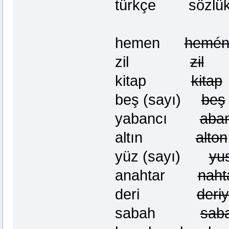
türkçe sözlük 
hemen
hemé
zil
zil
kitap
kitap
beş (sayı)
beş
yabancı
aban
altın
alton
yüz (sayı)
yu
anahtar
naht
deri
deri
sabah
sab