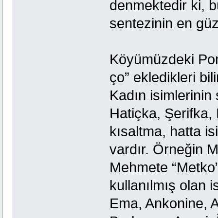
denmektedir ki, 
sentezinin en gü
Köyümüzdeki Poma
ço” ekledikleri b
Kadın isimlerinin
Hatiçka, Şerifka,
kısaltma, hatta i
vardır. Örneğin M
Mehmete “Metko” 
kullanılmış olan i
Ema, Ankonine, At