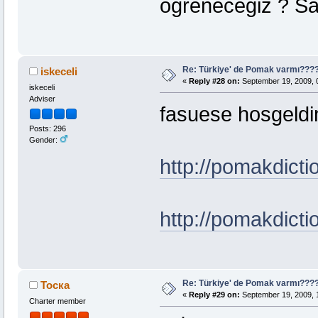
ögrenecegiz ? Sa
Re: Türkiye' de Pomak varmı??
iskeceli
«
Reply #28 on:
September 19, 2009, 
iskeceli
Adviser
fasuese hosgeldin
Posts: 296
Gender:
http://pomakdicti
http://pomakdicti
Re: Türkiye' de Pomak varmı??
Тоска
«
Reply #29 on:
September 19, 2009, 
Charter member