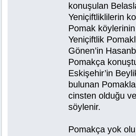
konuşulan Belasl
Yeniçiftliklilerin
Pomak köylerinin 
Yeniçiftlik Pomak
Gönen’in Hasanbe
Pomakça konuştuk
Eskişehir’in Beyl
bulunan Pomakla
cinsten olduğu v
söylenir.
Pomakça yok olur