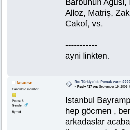
Barbunun Agusi, 
Alloz, Matriş, Za
Cakof, vs.
-----------
ayni linkten.
Re: Türkiye' de Pomak varmı??
fasuese
«
Reply #27 on:
September 19, 2009, 
Candidate member
Istanbul Bayramp
Posts: 3
Gender:
hep göcmen , ben
Bymef
arkadaslar acaba