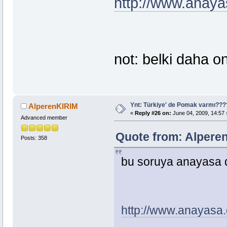
http://www.anayas
not: belki daha on
Ynt: Türkiye' de Pomak varmı??
AlperenKIRIM
«
Reply #26 on:
June 04, 2009, 14:57 
Advanced member
Quote from: Alperen
Posts: 358
bu soruya anayasa 
http://www.anayasa.g