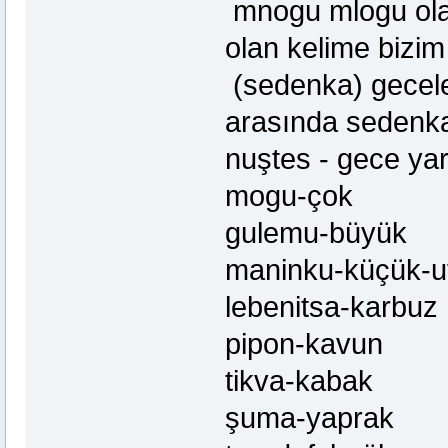
mnogu mlogu olara
olan kelime bizi
(sedenka) geceler
arasında sedenka 
nuştes - gece yar
mogu-çok
gulemu-büyük
maninku-küçük-u
lebenitsa-karbuz
pipon-kavun
tikva-kabak
şuma-yaprak