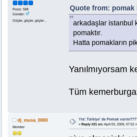
Quote from: pomak k
Posts: 588
Gender:
Göçler, göçler, göçler...
arkadaşlar istanbu
pomaktır.
Hatta pomakların pikn
Yanılmıyorsam ke
Tüm kemerburgaz
Ynt: Türkiye' de Pomak varmı??
dj_musa_0000
«
Reply #21 on:
April 03, 2009, 07:52 »
Member