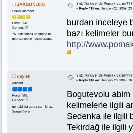
Ynt: Türkiye' de Pomak varmı??
JAKSON1001
«
Reply #15 on:
January 22, 2009, 23:
Senior member
burdan inceleye 
Posts: 132
Gender:
bazı kelimeler bu
Умният човек не вярва на
всичко което чуе,не казва
http://www.pomak
Ynt: Türkiye' de Pomak varmı??
daylek
«
Reply #16 on:
January 23, 2009, 16:
Adviser
Bogutevolu abim S
Posts: 551
Gender:
kelimelerle ilgili
pomakinka gorda sam jena...
SorguluYorum
Sedenka ile ilgili
Tekirdağ ile ilgili