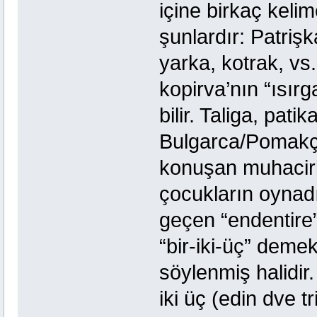
içine birkaç kelim
şunlardır: Patriş
yarka, kotrak, v
kopirva’nın “ısır
bilir. Taliga, pati
Bulgarca/Pomakça
konuşan muhacirl
çocukların oynadı
geçen “endentire
“bir-iki-üç” demek
söylenmiş halidi
iki üç (edin dve tr