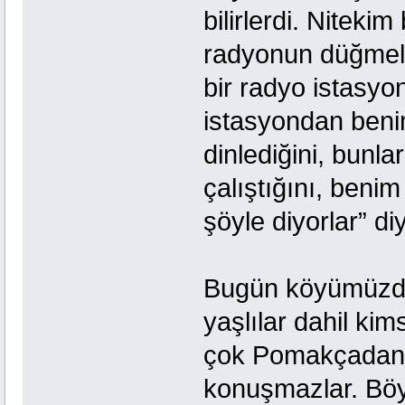
bilirlerdi. Niteki
radyonun düğmele
bir radyo istasyon
istasyondan benim
dinlediğini, bunl
çalıştığını, benim
şöyle diyorlar” di
Bugün köyümüzde
yaşlılar dahil kim
çok Pomakçadan a
konuşmazlar. Böyl