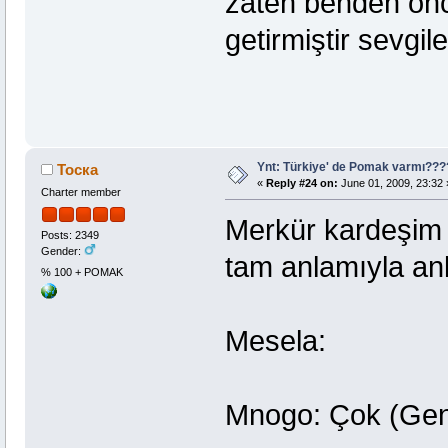
zaten benden önc
getirmiştir sevgile
Ynt: Türkiye' de Pomak varmı??
Тоска
«
Reply #24 on:
June 01, 2009, 23:32 
Charter member
Merkür kardeşim 
Posts: 2349
Gender:
tam anlamıyla anl
% 100 + POMAK
Mesela:
Mnogo: Çok (Gen