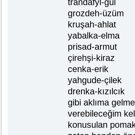
trandafyl-gül
grozdeh-üzüm
kruşah-ahlat
yabalka-elma
prisad-armut
çirehşi-kiraz
cenka-erik
yahgude-çilek
drenka-kızılcık
gibi aklıma gelm
verebileceğim kel
konusulan pomak