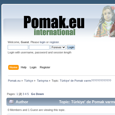
Welcome,
Guest
. Please
login
or
register
.
Login with username, password and session length
Home
Help
Login
Register
Pomak.eu
»
Türkçe
»
Tartışma
»
Topic:
Türkiye' de Pomak varmı?????????????
Pages:
1
[
2
]
3
4
5
Go Down
Author
Topic: Türkiye' de Pomak var
0 Members and 1 Guest are viewing this topic.