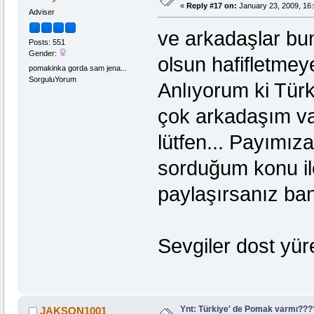
«
Reply #17 on:
January 23, 2009, 16:
Adviser
ve arkadaşlar bun
Posts: 551
Gender:
olsun hafifletmeye
pomakinka gorda sam jena...
SorguluYorum
Anlıyorum ki Türk
çok arkadaşım va
lütfen... Payımız
sorduğum konu ile i
paylaşırsanız ba
Sevgiler dost yür
Ynt: Türkiye' de Pomak varmı??
JAKSON1001