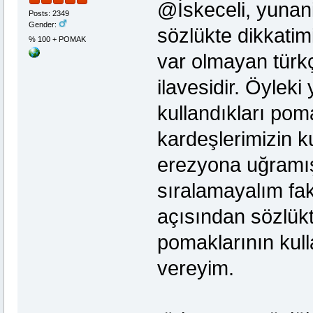
@İskeceli, yunani
Posts: 2349
Gender:
sözlükte dikkati
% 100 + POMAK
var olmayan türk
ilavesidir. Öylek
kullandıkları po
kardeşlerimizin k
erezyona uğramışt
sıralamayalım fa
açısından sözlükt
pomaklarının kull
vereyim.