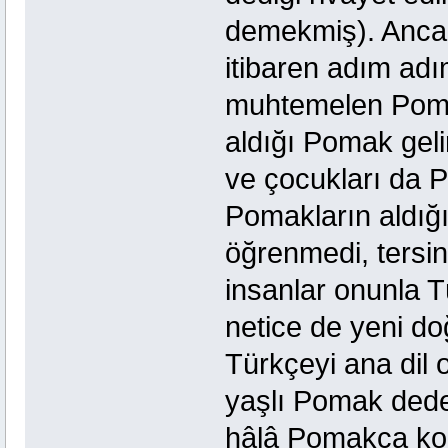
demekmiş). Anc
itibaren adım adı
muhtemelen Pomak-
aldığı Pomak geli
ve çocukları da 
Pomakların aldığ
öğrenmedi, tersin
insanlar onunla 
netice de yeni d
Türkçeyi ana dil o
yaşlı Pomak dedel
hâlâ Pomakça kon