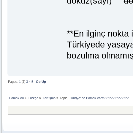
dokuz(sayı)
do
**En ilginç nokta
Türkiyede yaşaya
bozulma olmamışt
Pages:
1
[
2
]
3
4
5
Go Up
Pomak.eu
»
Türkçe
»
Tartışma
»
Topic:
Türkiye' de Pomak varmı?????????????