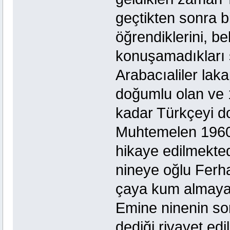
geçtikten sonra b
öğrendiklerini, be
konuşamadıkları s
Arabacıaliler lak
doğumlu olan ve 
kadar Türkçeyi d
Muhtemelen 1960’l
hikaye edilmekted
nineye oğlu Ferha
çaya kum almaya 
Emine ninenin sor
dediği rivayet ed