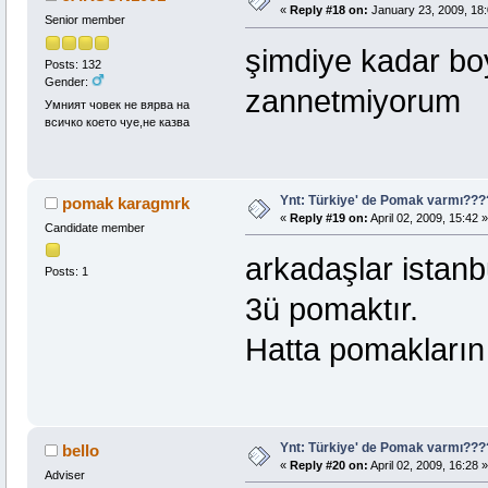
«
Reply #18 on:
January 23, 2009, 18:
Senior member
şimdiye kadar bo
Posts: 132
Gender:
zannetmiyorum
Умният човек не вярва на
всичко което чуе,не казва
Ynt: Türkiye' de Pomak varmı??
pomak karagmrk
«
Reply #19 on:
April 02, 2009, 15:42 »
Candidate member
arkadaşlar ista
Posts: 1
3ü pomaktır.
Hatta pomakların p
Ynt: Türkiye' de Pomak varmı??
bello
«
Reply #20 on:
April 02, 2009, 16:28 »
Adviser