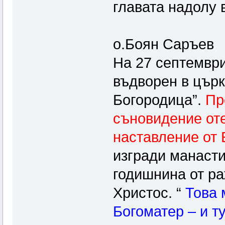
главата надолу 
о.Боян Саръев
На 27 септември
въдворен в църк
Богородица”.
Пр
съновидение от
наставление от
изгради манасти
годишнина от ра
Христос. “
Това м
Богоматер – и т