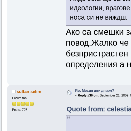
идеологии, врагове.
носа си не виждш.
Ако са смешки з
повод.Жалко че
безпристрастен 
определения а н
Re: Месия или дявол?
sultan selim
«
Reply #36 on:
September 21, 2009, 
Forum fan
Quote from: celesti
Posts: 707