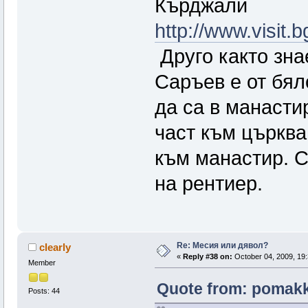
Кърджали
http://www.visit.
Друго както зна
Саръев е от бял
да са в манасти
част към църква
към манастир. С
на рентиер.
Re: Месия или дявол?
clearly
«
Reply #38 on:
October 04, 2009, 19:
Member
Quote from: pomakk
Posts: 44