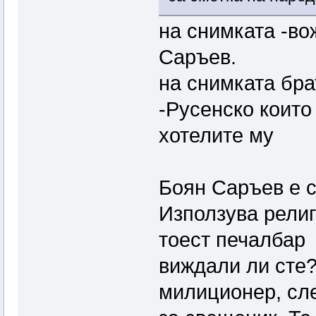
на снимката -во
Саръев.
на снимката бра
-Русенско които
хотелите му
Боян Саръев е с
Използува религ
тоест печалбар 
виждали ли сте?
милиционер, сле