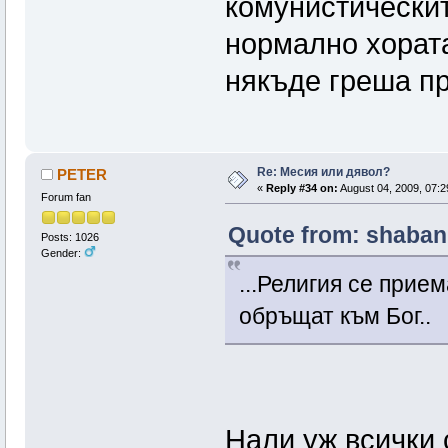
комунистически
нормално хорат
някъде греша пр
Re: Месия или дявол?
PETER
«
Reply #34 on:
August 04, 2009, 07:2
Forum fan
Quote from: shaban 
Posts: 1026
Gender:
...Религия се прие
обръщат към Бог..
Нали уж всички