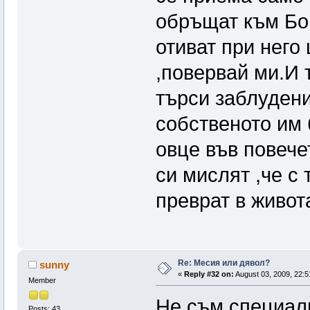
обръщат към Бог
отиват при него
,повервай ми.И 
търси заблудени
собственото им
овце във повече
си мислят ,че с
преврат в живот
Re: Месия или дявол?
sunny
«
Reply #32 on:
August 03, 2009, 22:5
Member
Не съм специали
Posts: 43