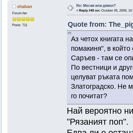
Re: Месия или дявол?
shaban
«
Reply #40 on:
October 05, 2009, 10:
Forum fan
Quote from: The_pig
Posts: 711
Аз четох книгата н
помакиня", в който 
Саръев - там се оп
По вестници и друг
целуват ръката по
Златоградско. Не м
го почитат?
Най вероятно ни
"Рязаният поп".
Едва ли е остан