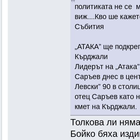
политиката не се 
виж....Кво ше каже
Събития
„АТАКА” ще подкре
Кърджали
Лидерът на „Атака
Саръев днес в цен
Левски” 90 в столи
отец Саръев като 
кмет на Кърджали.
Толкова ли няма
Бойко бяха изд