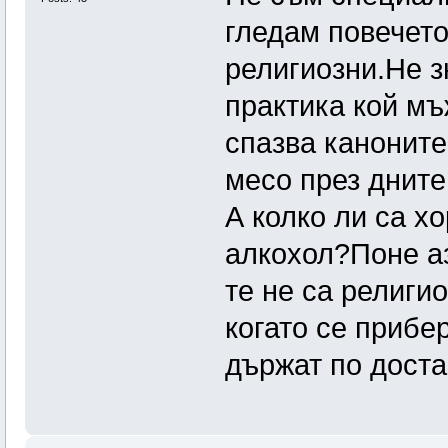
гледам повечето
религиозни.Не з
практика кой мъ
спазва каноните
месо през дните
А колко ли са х
алкохол?Поне аз
те не са религи
когато се прибе
държат по доста