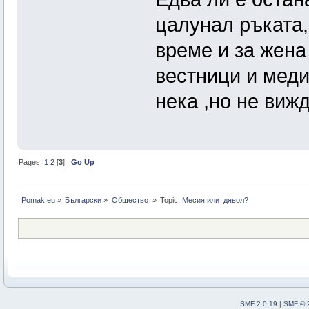
цалунал ръката,
време и за жена
вестници и меди
нека ,но не вижд
Pages:
1
2
[
3
]
Go Up
Pomak.eu
»
Български
»
Общество 
»
Topic:
Месия или  дявол?
SMF 2.0.19
|
SMF © 