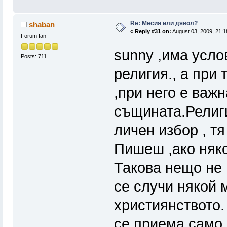
Re: Месия или дявол?
shaban
«
Reply #31 on:
August 03, 2009, 21:1
Forum fan
sunny ,има усло
Posts: 711
религия., а при
,при него е важн
същината.Религи
личен избор , т
Пишеш ,ако няк
Такова нещо не 
се случи някой
християнството.
се приема само 