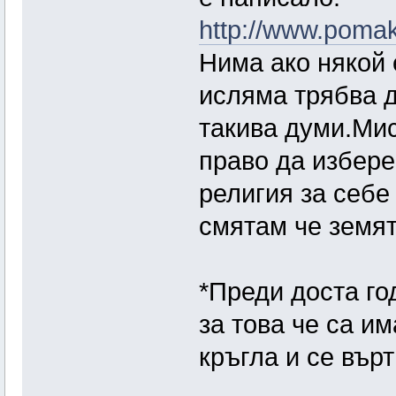
http://www.pomak
Нима ако някой 
исляма трябва д
такива думи.Мис
право да избере
религия за себе 
смятам че земят
*Преди доста го
за това че са и
кръгла и се върт