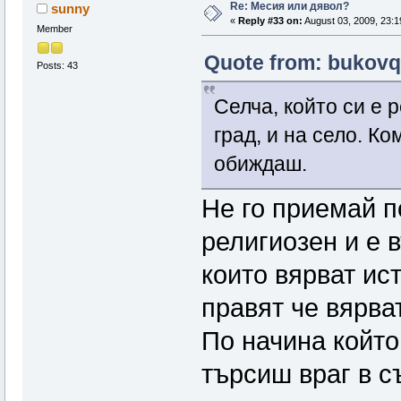
Re: Месия или дявол?
sunny
«
Reply #33 on:
August 03, 2009, 23:1
Member
Quote from: bukovq
Posts: 43
Селча, който си е р
град, и на село. Ко
обиждаш.
Не го приемай п
религиозен и е 
които вярват ис
правят че вярват
По начина който
търсиш враг в с