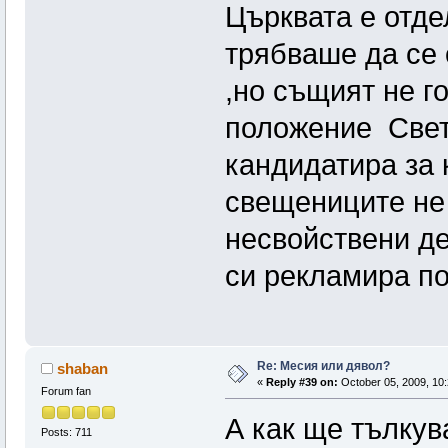
Църквата е отде
трябваше да се о
,но същият не г
положение Свет
кандидатира за 
свещениците не 
несвойствени де
си рекламира п
Re: Месия или дявол?
shaban
«
Reply #39 on:
October 05, 2009, 10:
Forum fan
А как ще тълкув
Posts: 711