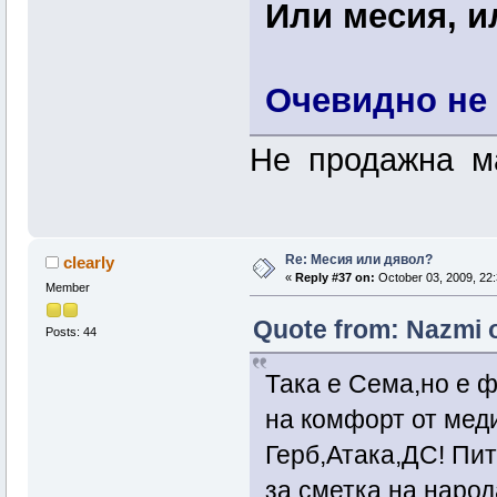
Или месия, и
Очевидно не 
Не продажна м
Re: Месия или дявол?
clearly
«
Reply #37 on:
October 03, 2009, 22:
Member
Quote from: Nazmi o
Posts: 44
Така е Сема,но е 
на комфорт от мед
Герб,Атака,ДС! Пит
за сметка на народ