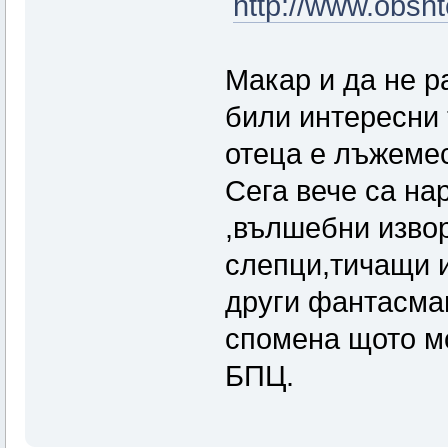
http://www.obsht
Макар и да не р
били интересни 
отеца е лъжемес
Сега вече са на
,вълшебни изво
слепци,тичащи 
други фантасмаг
спомена щото мо
БПЦ.