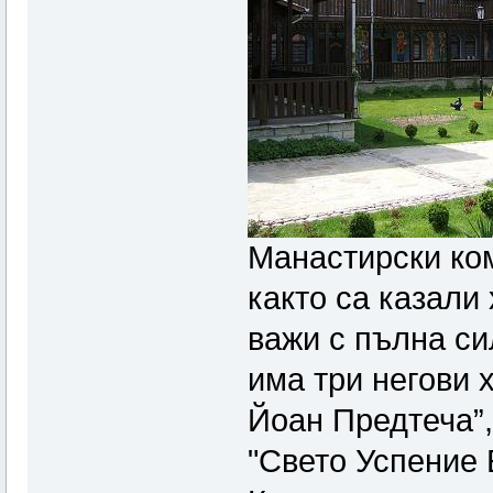
Манастирски ком
както са казали 
важи с пълна си
има три негови х
Йоан Предтеча”,
"Свето Успение 