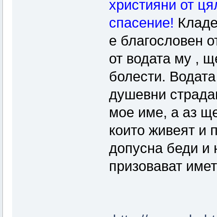
християни от ця
спасение!
Кладе
е благословен о
от водата му , 
болести. Водата
душевни страда
мое име, а аз щ
които живеят и 
допусна беди и 
призовават името