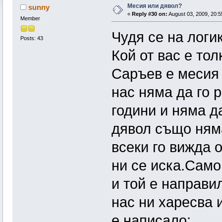
Месия или дявол?
sunny
«
Reply #30 on:
August 03, 2009, 20:5
Member
Чудя се на логи
Posts: 43
Кой от вас е то
Саръев е месия 
нас няма да го 
години и няма д
дявол също няма
всеки го вижда о
ни се иска.Само
и той е направи
нас ни харесва 
е написало: