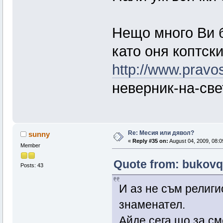
Нещо много Ви б
като оня коптск
http://www.pravos
неверник-на-све
Re: Месия или дявол?
sunny
«
Reply #35 on:
August 04, 2009, 08:0
Member
Quote from: bukovq
Posts: 43
И аз не съм религи
знаменател.
Айде сега що за с