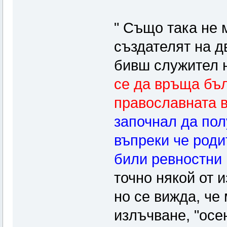
" Също така не 
създателят на д
бивш служител 
се да връща бъл
православната 
започнал да пол
въпреки че роди
били ревностни
точно някой от и
но се вижда, че 
излъчване, "осе