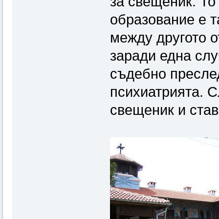
за свещеник. То
образование е та
между другото 
заради една слу
съдебно пресле
психиатрията. С
свещеник и ста