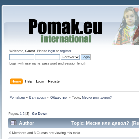
Welcome,
Guest
. Please
login
or
register
.
Login with username, password and session length
Home
Help
Login
Register
Pomak.eu
»
Български
»
Общество 
»
Topic:
Месия или  дявол?
Pages:
1
2
[
3
]
Go Down
Author
Topic: Месия или дявол? (Rea
0 Members and 3 Guests are viewing this topic.