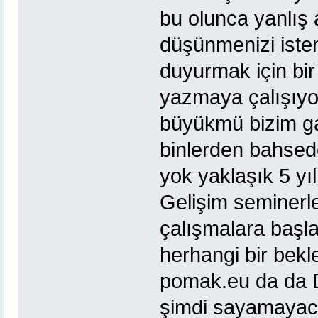
bu olunca yanlış
düşünmenizi iste
duyurmak için bir 
yazmaya çalışıyo
büyükmü bizim ga
binlerden bahsed
yok yaklaşık 5 yıl
Gelişim seminerl
çalışmalara başl
herhangi bir bekl
pomak.eu da da D
şimdi sayamayacağ