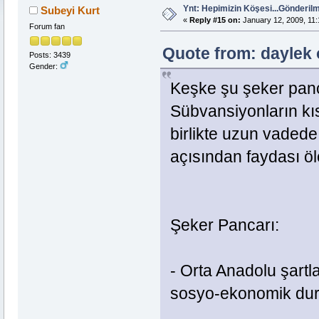
Ynt: Hepimizin Köşesi...Gönderi
Subeyi Kurt
«
Reply #15 on:
January 12, 2009, 11:
Forum fan
Quote from: daylek 
Posts: 3439
Gender:
Keşke şu şeker panc
Sübvansiyonların kı
birlikte uzun vadede
açısından faydası öl
Şeker Pancarı:
- Orta Anadolu şartla
sosyo-ekonomik durum