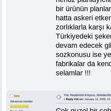
bir ürünün planla
hatta askeri etke
zorlıklarla karşı 
Türkiyedeki şeke
devam edecek gib
sozkonusu ise yer
fabrikalar da kend
selamlar !!!
Ynt: Hepimizin Köşesi...Gönderi
teo
«
Reply #16 on:
January 12, 2009, 13:
Advanced member
Cok guzel bir soh