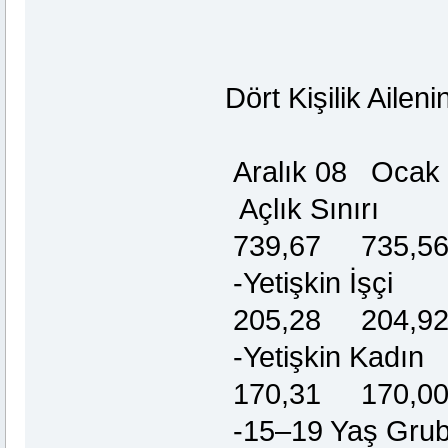
Dört Kişilik Ailen
Ocak 
Aralık 08 Ocak
Açlık Sın
739,67 735,5
-Yetişkin 
205,28 204,9
-Yetişkin 
170,31 170,0
-15–19 Yaş Gr