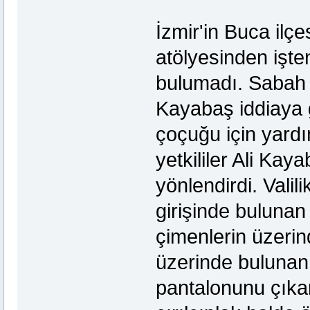
İzmir'in Buca ilçe
atölyesinden işten
bulumadı. Sabah s
Kayabaş iddiaya g
çoçuğu için yardım
yetkililer Ali Ka
yönlendirdi. Valil
girişinde bulunan 
çimenlerin üzerin
üzerinde bulunan
pantalonunu çıkart