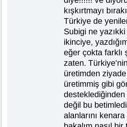
diye!!!!!! ve d
kışkırtmayı bırak
Türkiye de yenile
Subigi ne yazıkk
ikinciye, yazdığı
eğer çokta farklı
zaten. Türkiye'ni
üretimden ziyade 
üretimmiş gibi gö
desteklediğinden 
değil bu betimled
alanlarını kenara 
bakalım nasıl bir 