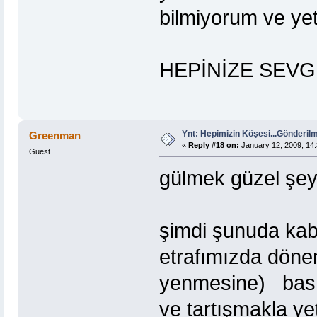
bilmiyorum ve yete
HEPİNİZE SEVG
Ynt: Hepimizin Köşesi...Gönderi
Greenman
«
Reply #18 on:
January 12, 2009, 14:
Guest
gülmek güzel şey.
şimdi şunuda kab
etrafımızda döne
yenmesine) bas
ve tartışmakla yet