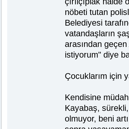
çırılçıplak halde 
nöbeti tutan poli
Belediyesi tarafı
vatandaşların şaşk
arasından geçen 
istiyorum" diye b
Çocuklarım için y
Kendisine müdaha
Kayabaş, sürekli
olmuyor, beni art