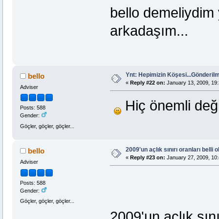
bello demeliydim
arkadaşım...
Ynt: Hepimizin Köşesi...Gönderi
bello
«
Reply #22 on:
January 13, 2009, 19:
Adviser
Hiç önemli değ
Posts: 588
Gender:
Göçler, göçler, göçler...
2009'un açlık sınırı oranları belli o
bello
«
Reply #23 on:
January 27, 2009, 10:
Adviser
Posts: 588
Gender:
Göçler, göçler, göçler...
2009'un açlık sınır