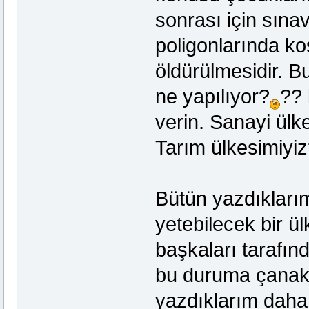
sonrası için sınav
poligonlarında koş
öldürülmesidir. B
ne yapılıyor?
?? 
verin. Sanayi ülk
Tarım ülkesimiyiz
Bütün yazdıklarım
yetebilecek bir ül
başkaları tarafınd
bu duruma çanak
yazdıklarım daha a