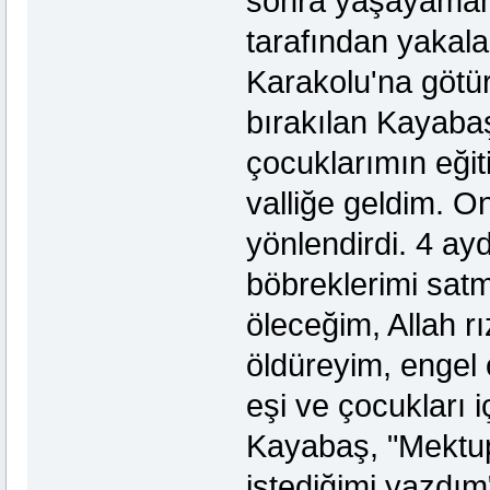
sonra yaşayamam"
tarafından yakal
Karakolu'na götür
bırakılan Kayabaş
çocuklarımın eğit
valliğe geldim. 
yönlendirdi. 4 ay
böbreklerimi satm
öleceğim, Allah rı
öldüreyim, engel
eşi ve çocukları i
Kayabaş, "Mektup
istediğimi yazdım