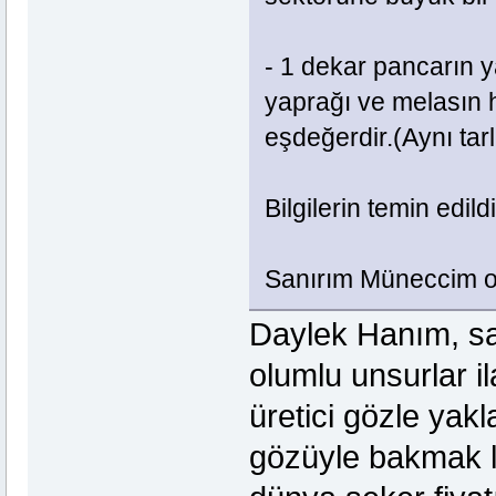
- 1 dekar pancarın 
yaprağı ve melasın 
eşdeğerdir.(Aynı tar
Bilgilerin temin edil
Sanırım Müneccim ol
Daylek Hanım, sa
olumlu unsurlar i
üretici gözle yakl
gözüyle bakmak la