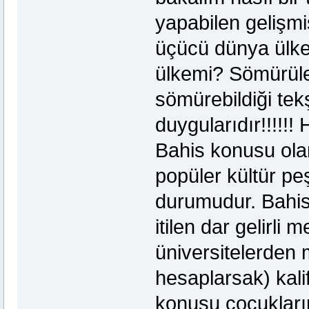
yapabilen gelişmi
üçücü dünya ülke
ülkemi? Sömürülen
sömürebildiği tek
duygularıdır!!!!!
Bahis konusu olan
popüler kültür p
durumudur. Bahi
itilen dar gelirl
üniversitelerden 
hesaplarsak) kali
konusu çocuklarım