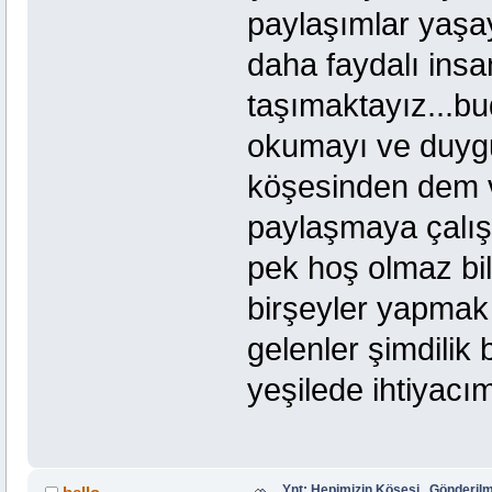
paylaşımlar yaşa
daha faydalı insan
taşımaktayız...b
okumayı ve duygu
köşesinden dem v
paylaşmaya çalışı
pek hoş olmaz bi
birşeyler yapmak 
gelenler şimdilik
yeşilede ihtiyacı
Ynt: Hepimizin Köşesi...Gönderi