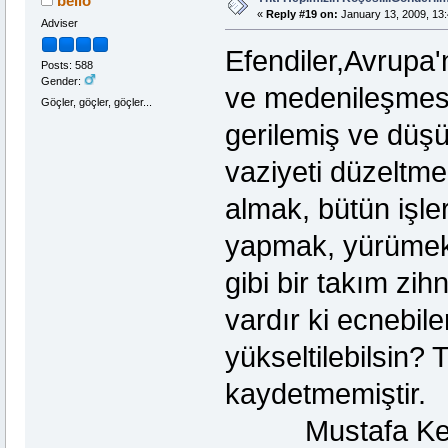
bello
«
Reply #19 on:
January 13, 2009, 13:
Adviser
Efendiler,Avrupa'
Posts: 588
Gender:
ve medenileşmesin
Göçler, göçler, göçler...
gerilemiş ve düşü
vaziyeti düzeltme
almak, bütün işle
yapmak, yürümek,
gibi bir takım zihn
vardır ki ecnebile
yükseltilebilsin? 
kayd
Mustafa Kema