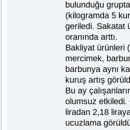
bulunduğu grupta; 
(kilogramda 5 kur
geriledi. Sakatat
oranında arttı.
Bakliyat ürünleri 
mercimek, barbuny
barbunya aynı kal
kuruş artış görül
Bu ay çalışanların
olumsuz etkiledi.
liradan 2,18 liray
ucuzlama görüldü