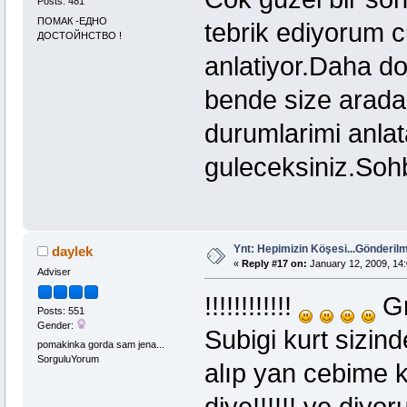
Posts: 481
ПОМАК -ЕДНО
tebrik ediyorum 
ДОСТОЙНСТВО !
anlatiyor.Daha do
bende size arada
durumlarimi anlat
guleceksiniz.Soh
Ynt: Hepimizin Köşesi...Gönderi
daylek
«
Reply #17 on:
January 12, 2009, 14:
Adviser
!!!!!!!!!!!!
Gr
Posts: 551
Gender:
Subigi kurt sizind
pomakinka gorda sam jena...
SorguluYorum
alıp yan cebime k