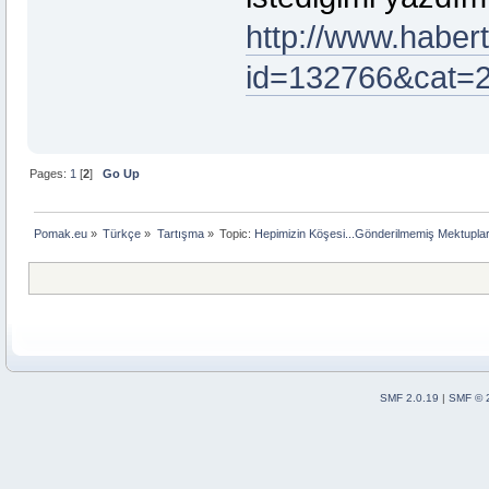
http://www.haber
id=132766&cat=
Pages:
1
[
2
]
Go Up
Pomak.eu
»
Türkçe
»
Tartışma
»
Topic:
Hepimizin Köşesi...Gönderilmemiş Mektupla
SMF 2.0.19
|
SMF © 