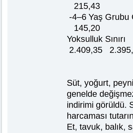
215,43
-4–6 Yaş Grub
145,20
Yoksulluk Sı
2.409,35 2.395
Süt, yoğurt, peyni
genelde değişmezk
indirimi görüldü. 
harcaması tutarın
Et, tavuk, balık, s