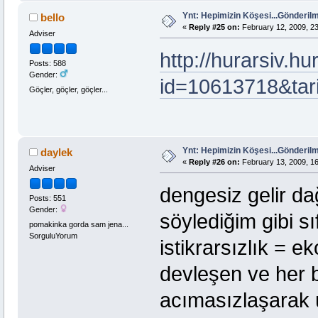
Ynt: Hepimizin Köşesi...Gönderi
bello
«
Reply #25 on:
February 12, 2009, 23
Adviser
http://hurarsiv.h
Posts: 588
Gender:
id=10613718&tar
Göçler, göçler, göçler...
Ynt: Hepimizin Köşesi...Gönderi
daylek
«
Reply #26 on:
February 13, 2009, 16
Adviser
dengesiz gelir da
Posts: 551
Gender:
söylediğim gibi sı
pomakinka gorda sam jena...
SorguluYorum
istikrarsızlık = e
devleşen ve her
acımasızlaşarak 