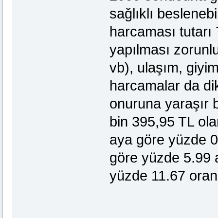
sağlıklı besleneb
harcaması tutarı 
yapılması zorunlu
vb), ulaşım, giyi
harcamalar da dik
onuruna yaraşır b
bin 395,95 TL olar
aya göre yüzde 0.
göre yüzde 5.99 ar
yüzde 11.67