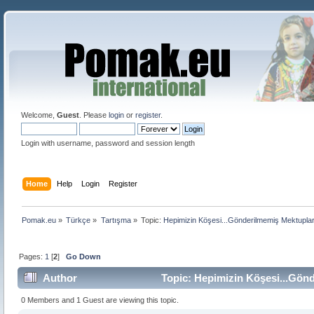
Welcome,
Guest
. Please
login
or
register
.
Login with username, password and session length
Home
Help
Login
Register
Pomak.eu
»
Türkçe
»
Tartışma
»
Topic:
Hepimizin Köşesi...Gönderilmemiş Mektupla
Pages:
1
[
2
]
Go Down
Author
Topic: Hepimizin Köşesi...Gön
0 Members and 1 Guest are viewing this topic.