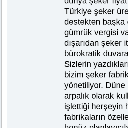
dünya şeker fiyat
Türkiye şeker üre
destekten başka
gümrük vergisi va
dışarıdan şeker i
bürokratik duvara
Sizlerin yazdıkl
bizim şeker fabri
yönetiliyor. Düne
arpalık olarak kul
işlettiği herşeyin
fabrikaların özel
henüz planlayıcıla