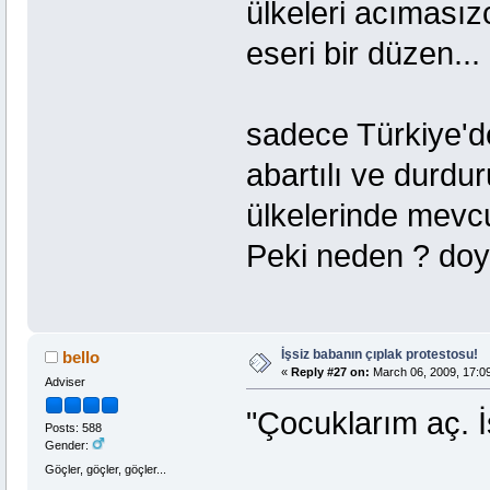
ülkeleri acımasız
eseri bir düzen...
sadece Türkiye'de
abartılı ve durdu
ülkelerinde mevcu
Peki neden ? doy
İşsiz babanın çıplak protestosu!
bello
«
Reply #27 on:
March 06, 2009, 17:0
Adviser
"Çocuklarım aç. İ
Posts: 588
Gender:
Göçler, göçler, göçler...