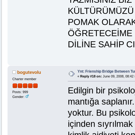
KÜLTÜRÜMÜZÜ 
POMAK OLARA
ÖĞRETECEİME 
DİLİNE SAHİP C
Ynt: Frienship Bridge Between Tu
bogutevolu
«
Reply #18 on:
June 09, 2008, 08:42 
Charter member
Edilgin bir psikolo
Posts: 999
Gender:
mantığa saplanır.
yoktur. Bu psikol
içinden sıyrılmak