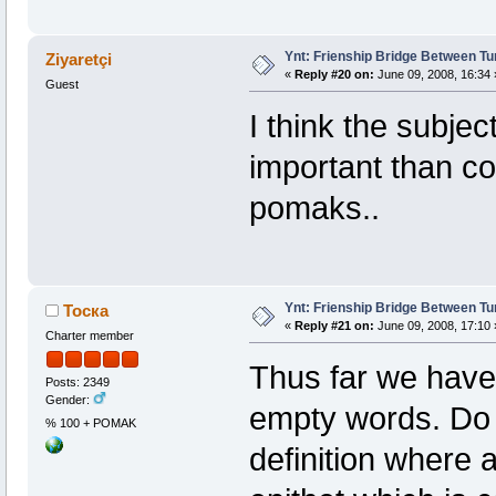
Ynt: Frienship Bridge Between Tu
Ziyaretçi
«
Reply #20 on:
June 09, 2008, 16:34 
Guest
I think the subje
important than co
pomaks..
Ynt: Frienship Bridge Between Tu
Тоска
«
Reply #21 on:
June 09, 2008, 17:10 
Charter member
Thus far we have
Posts: 2349
Gender:
empty words. Do 
% 100 + POMAK
definition where 