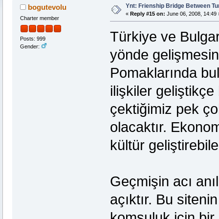
Ynt: Frienship Bridge Between Tu
bogutevolu
«
Reply #15 on:
June 06, 2008, 14:49 
Charter member
Türkiye ve Bulgari
Posts: 999
Gender:
yönde gelişmesini
Pomaklarında bul
ilişkiler geliştikç
çektiğimiz pek ço
olacaktır. Ekonom
kültür geliştirebile
Geçmişin acı anıl
açıktır. Bu siteni
komşuluk için bi