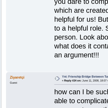
you dare to compl
which are created
helpful for us! Bu
to a helpful role
person. Look abo
what does it cont
an argument!!!
Ynt: Frienship Bridge Between Tu
Ziyaretçi
«
Reply #24 on:
June 11, 2008, 18:07 
Guest
how can I be suc
able to complicat