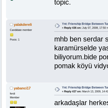
topic.
Ynt: Frienship Bridge Between Tu
yalakdereli
«
Reply #26 on:
July 07, 2008, 17:50 »
Candidate member
mhb ben serdar s
Posts: 1
karamürselde ya
biliyorum.bide pom
pomak köyü vidy
Ynt: Frienship Bridge Between Tu
yabanci17
«
Reply #27 on:
March 13, 2009, 14:4
ferdi
Member
arkadaşlar herkes