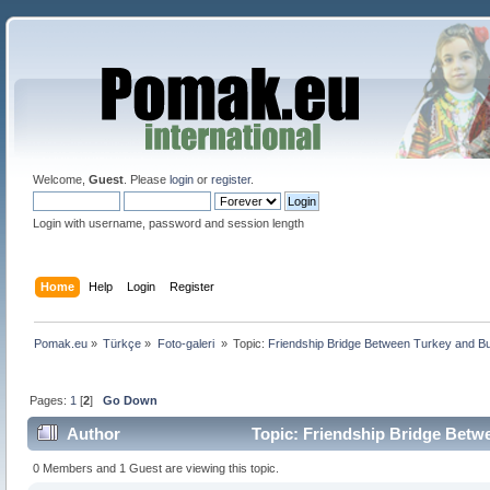
Welcome,
Guest
. Please
login
or
register
.
Login with username, password and session length
Home
Help
Login
Register
Pomak.eu
»
Türkçe
»
Foto-galeri 
»
Topic:
Friendship Bridge Between Turkey and Bu
Pages:
1
[
2
]
Go Down
Author
Topic: Friendship Bridge Betwe
0 Members and 1 Guest are viewing this topic.