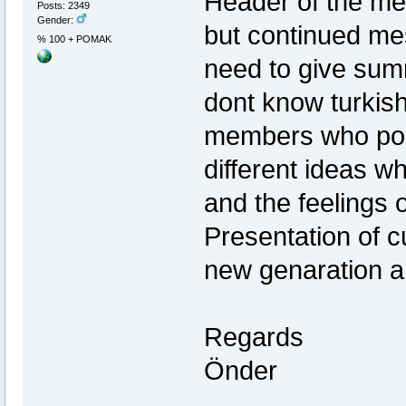
Header of the me
Posts: 2349
Gender:
but continued me
% 100 + POMAK
need to give sum
dont know turkish
members who post
different ideas wh
and the feelings 
Presentation of cu
new genaration a
Regards
Önder