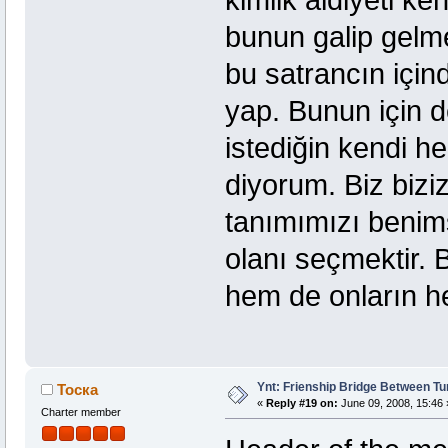
kimlik aidiyeti ke
bunun galip gelm
bu satrancın için
yap. Bunun için 
istediğin kendi he
diyorum. Biz biziz
tanımımızı benim
olanı seçmektir. 
hem de onların hep
Ynt: Frienship Bridge Between Tu
Тоска
«
Reply #19 on:
June 09, 2008, 15:46 
Charter member