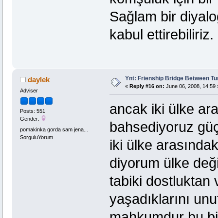
Sağlam bir diyalog
kabul ettirebiliriz.
Ynt: Frienship Bridge Between Tu
daylek
«
Reply #16 on:
June 06, 2008, 14:59 
Adviser
ancak iki ülke ar
Posts: 551
Gender:
bahsediyoruz güç
pomakinka gorda sam jena...
SorguluYorum
iki ülke arasındak
diyorum ülke deği
tabiki dostlukta
yaşadıklarını unu
mahkumdur bu bi