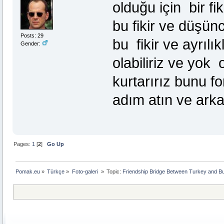
olduğu için bir f
bu fikir ve düşünc
Posts: 29
bu fikir ve ayrılık
Gender:
olabiliriz ve yok 
kurtarırız bunu fo
adım atın ve ark
Pages:
1
[
2
]
Go Up
Pomak.eu
»
Türkçe
»
Foto-galeri 
»
Topic:
Friendship Bridge Between Turkey and Bu