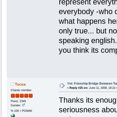
represent everyth
everybody -who d
what happens here
only true... but n
speaking english.
you think its com
Ynt: Frienship Bridge Between Tu
Тоска
«
Reply #25 on:
June 11, 2008, 18:22 
Charter member
Thanks its enough
Posts: 2349
Gender:
seriousness abou
% 100 + POMAK