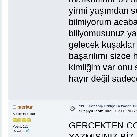
yirmi yaşımdan 
bilmiyorum acaba
biliyomusunuz yaş
gelecek kuşaklar 
başarılımı sizce h
kimliğim var on
hayır değil sadec
Ynt: Frienship Bridge Between Tu
merkur
«
Reply #17 on:
June 07, 2008, 20:12 
Senior member
GERCEKTEN CO
Posts: 126
Gender:
YAZMISINIZ BİZ