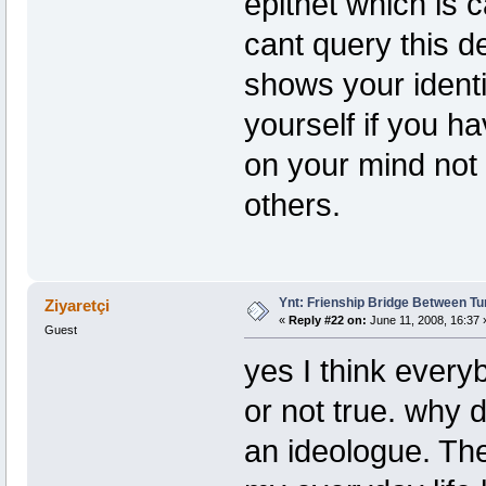
epithet which is
cant query this d
shows your ident
yourself if you h
on your mind not 
others.
Ynt: Frienship Bridge Between Tu
Ziyaretçi
«
Reply #22 on:
June 11, 2008, 16:37 
Guest
yes I think every
or not true. why 
an ideologue. The