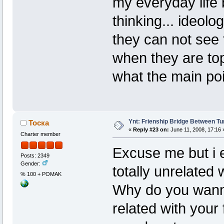
my everyday life 
thinking... ideolo
they can not see 
when they are top
what the main poi
Ynt: Frienship Bridge Between Tu
Тоска
«
Reply #23 on:
June 11, 2008, 17:16 
Charter member
Excuse me but i es
Posts: 2349
Gender:
totally unrelated 
% 100 + POMAK
Why do you wanna 
related with your 