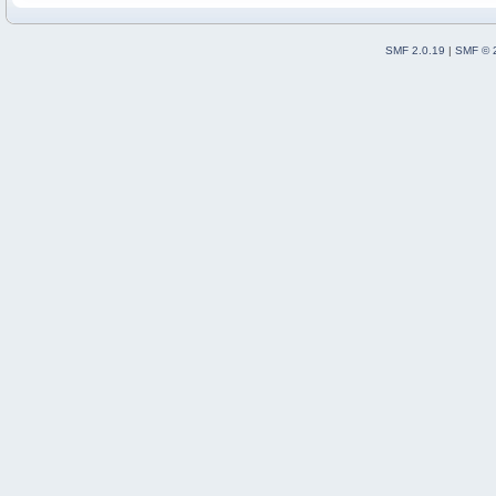
SMF 2.0.19
|
SMF © 