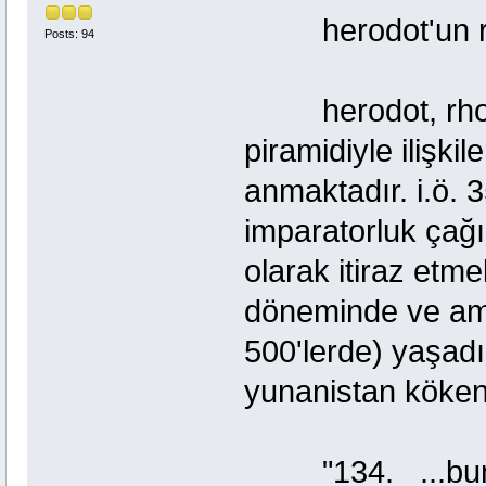
herodot'un rho
Posts: 94
herodot, rhodo
piramidiyle ilişki
anmaktadır. i.ö. 
imparatorluk çağı
olarak itiraz etme
döneminde ve ama
500'lerde) yaşadı
yunanistan kökenli
"134. ...bunu (