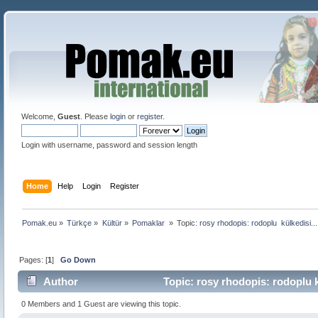
Welcome,
Guest
. Please
login
or
register
.
Login with username, password and session length
Home
Help
Login
Register
Pomak.eu
»
Türkçe
»
Kültür
»
Pomaklar 
»
Topic:
rosy rhodopis: rodoplu  külkedisi...
Pages: [
1
]
Go Down
Author
Topic: rosy rhodopis: rodoplu k
0 Members and 1 Guest are viewing this topic.