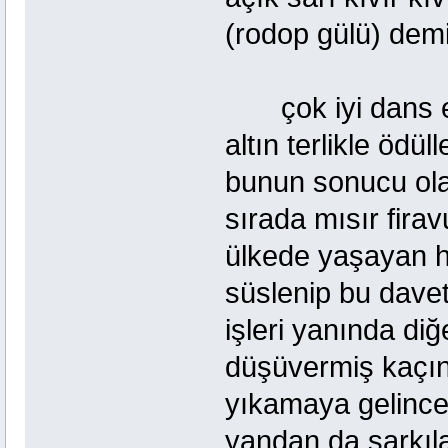
(rodop gülü) demi
çok iyi dans ettiğ
altın terlikle ödül
bunun sonucu ola
sırada mısır fira
ülkede yaşayan he
süslenip bu davet
işleri yanında diğ
düşüvermiş kaçını
yıkamaya gelince 
yandan da şarkıla