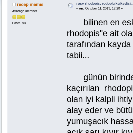
rosy rhodopis: rodoplu külkedisi..
recep memis
«
on:
October 11, 2013, 12:20 »
Avarage member
bilinen en eski 
Posts: 94
rhodopis"e ait olan
tarafından kayda 
tabii...
günün birinde, 
kaçırılan rhodopis
olan iyi kalpli iht
alay eder ve bütü
yumuşacık hassas 
açık sarı kıvır kı