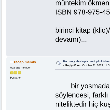
müntekim ökmen, t
ISBN 978-975-45
birinci kitap (kl
devamı)...
Re: rosy rhodopis: rodoplu külkedi
recep memis
«
Reply #3 on:
October 11, 2013, 14:3
Avarage member
Posts: 94
bir yosmadan kü
söylencesi, farkl
niteliktedir hiç ku