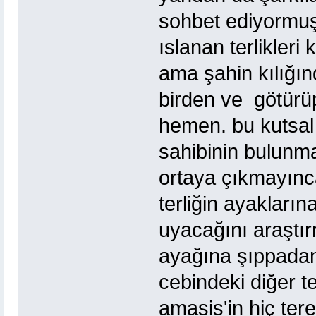
sohbet ediyormuş.
ıslanan terlikler
ama şahin kılığın
birden ve götürü
hemen. bu kutsal 
sahibinin bulunma
ortaya çıkmayınca
terliğin ayakların
uyacağını araştır
ayağına şıppadana
cebindeki diğer te
amasis'in hiç te