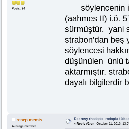
söylencenin iliş
Posts: 94
(aahmes II) i.ö. 
sürmüştür. yani 
strabon'dan beş y
söylencesi hakkın
düşünülen ünlü ta
aktarmıştır. stra
dayalı bilgilerdir 
Re: rosy rhodopis: rodoplu külkedi
recep memis
«
Reply #2 on:
October 11, 2013, 13:0
Avarage member