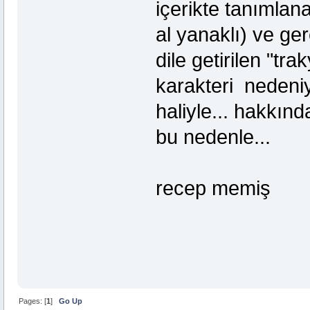
içerikte tanımlana
al yanaklı) ve ger
dile getirilen "tr
karakteri nedeniyl
haliyle... hakkın
bu nedenle...
recep memiş
Pages: [
1
]
Go Up