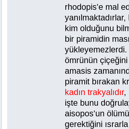
rhodopis'e mal ed
yanılmaktadırlar, 
kim olduğunu bil
bir piramidin mas
yükleyemezlerdi.
ömrünün çiçeğini
amasis zamanında
piramit bırakan k
kadın trakyalıdır
,
işte bunu doğrulaya
aisopos'un ölümü
gerektiğini ısrarla