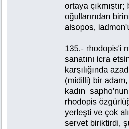
ortaya çıkmıştır;
oğullarından biri
aisopos, iadmon'
135.- rhodopis'i 
sanatını icra etsi
karşılığında azad 
(midilli) bir ada
kadın sapho'nun 
rhodopis özgürlü
yerleşti ve çok al
servet biriktirdi,