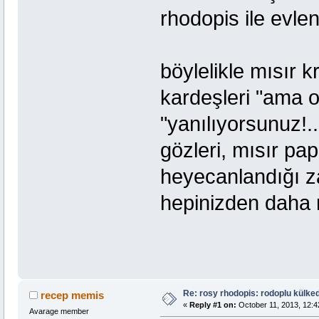
rhodopis ile evle
böylelikle mısır k
kardeşleri "ama o
"yanılıyorsunuz!..
gözleri, mısır pap
heyecanlandığı za
hepinizden daha m
Re: rosy rhodopis: rodoplu külkedi
recep memis
«
Reply #1 on:
October 11, 2013, 12:4
Avarage member