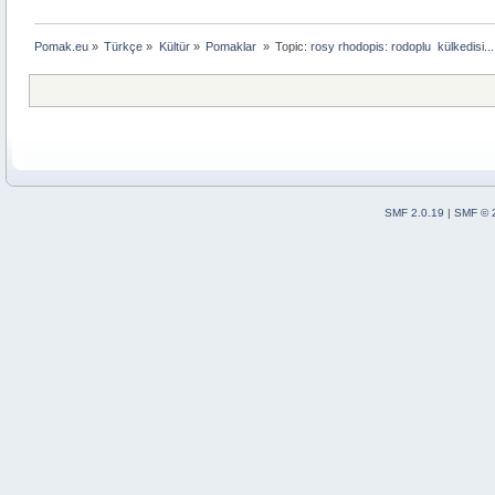
Pomak.eu
»
Türkçe
»
Kültür
»
Pomaklar 
»
Topic:
rosy rhodopis: rodoplu  külkedisi...
SMF 2.0.19
|
SMF © 