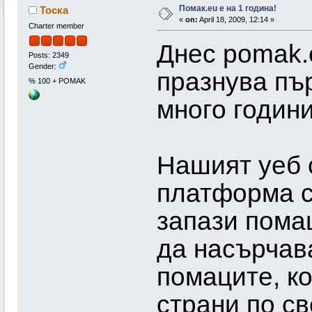
Помак.eu e на 1 година!
Тоска
«
on:
April 18, 2009, 12:14 »
Charter member
Днес pomak.
Posts: 2349
Gender:
празнува пъ
% 100 + POMAK
много годин
Нашият уеб 
платформа с
запази помаш
да насърчав
помаците, к
страни по св