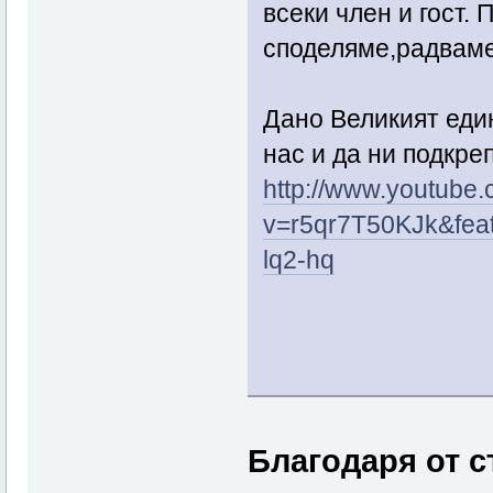
всеки член и гост.
споделяме,радваме
Дано Великият един
нас и да ни подкре
http://www.youtube
v=r5qr7T50KJk&fea
lq2-hq
Благодаря от с