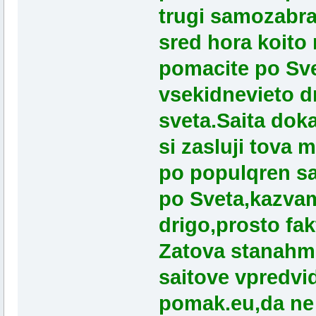
trugi samozabrav
sred hora koito
pomacite po Svet
vsekidnevieto d
sveta.Saita doka
si zasluji tova
po populqren sai
po Sveta,kazvam 
drigo,prosto fak
Zatova stanahme
saitove vpredvi
pomak.eu,da ne g