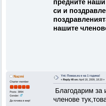
предните наши
си и поздравле
поздравленията
нашите членове
Ynt: Помак.eu e на 1 година!
Nazmi
«
Reply #8 on:
April 18, 2009, 18:20 »
Charter member
Благодарим за 
Posts: 3894
Gender:
членове тук,тов
Да почива в мир!