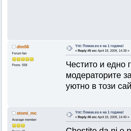
Ynt: Помак.eu e на 1 година!
dim56
«
Reply #5 on:
April 18, 2009, 14:38 »
Forum fan
Честито и едно
Posts: 558
модераторите за
уютно в този сай
Ynt: Помак.eu e на 1 година!
stomi_mc
«
Reply #6 on:
April 18, 2009, 14:40 »
Avarage member
Chestito da ni e n