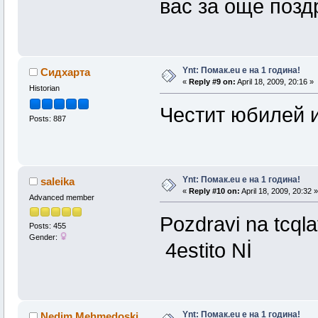
вас за още поз
Ynt: Помак.eu e на 1 година!
Сидхарта
«
Reply #9 on:
April 18, 2009, 20:16 »
Historian
Честит юбилей и
Posts: 887
Ynt: Помак.eu e на 1 година!
saleika
«
Reply #10 on:
April 18, 2009, 20:32 »
Advanced member
Pozdravi na tcql
Posts: 455
Gender:
4estito Nİ
Ynt: Помак.eu e на 1 година!
Nedim Mehmedoski