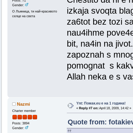
Posts: 71
Gender:
izkaja svoqta bla
О Лъжница, ти най-красивото
селце на света
za6tot bez tozi s
nau4ihme pove4e 
bit, na4in na jivo
zapoznah s mnogo 
pomognat s kakvo
Allah neka e s vas
Ynt: Помак.eu e на 1 година!
Nazmi
«
Reply #7 on:
April 18, 2009, 14:42 »
Charter member
Quote from: fotakiev
Posts: 3894
Gender: