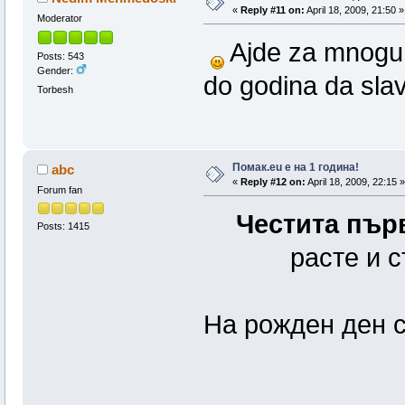
«
Reply #11 on:
April 18, 2009, 21:50 »
Moderator
Ajde za mnogu,
Posts: 543
Gender:
do godina da sla
Torbesh
Помак.eu e на 1 година!
abc
«
Reply #12 on:
April 18, 2009, 22:15 »
Forum fan
Честита пър
Posts: 1415
расте и с
На рожден ден с