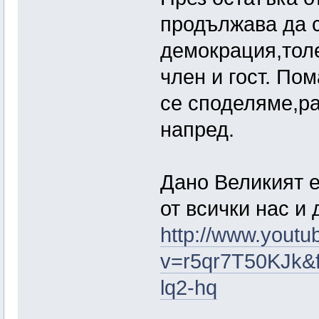
продължава да с
демокрация,тол
член и гост. По
се споделяме,р
напред.
Дано Великият е
от всички нас и 
http://www.yout
v=r5qr7T50KJk&f
lq2-hq