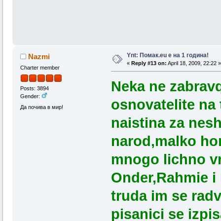
Ynt: Помак.eu e на 1 година!
Nazmi
«
Reply #13 on:
April 18, 2009, 22:22 »
Charter member
Neka ne zabrav
Posts: 3894
Gender:
osnovatelite na 
Да почива в мир!
naistina za nes
narod,malko hor
mnogo lichno vr
Onder,Rahmie i 
truda im se radv
pisanici se izp