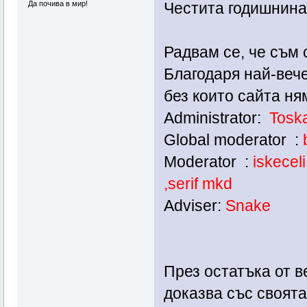
Да почива в мир!
Честита годишнина!
Радвам се, че съм 
Благодаря най-веч
без които сайта ня
Administrator:
Tosk
Global moderator :
Moderator :
iskecel
,serif mkd
Adviser:
Snake
През остатъка от в
доказва със своят