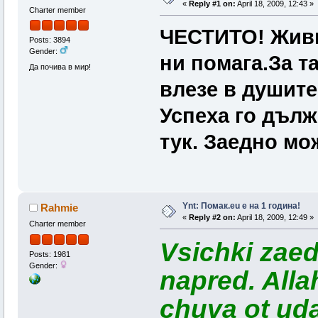
«
Reply #1 on:
April 18, 2009, 12:43 »
Charter member
ЧЕСТИТО! Живи
Posts: 3894
Gender:
ни помага.За т
Да почива в мир!
влезе в душите
Успеха го дълж
тук. Заедно мо
Ynt: Помак.eu e на 1 година!
Rahmie
«
Reply #2 on:
April 18, 2009, 12:49 »
Charter member
Vsichki zaed
Posts: 1981
Gender:
napred. Alla
chuva ot udar