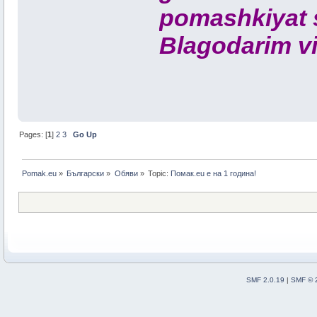
pomashkiyat 
Blagodarim vi 
Pages: [
1
]
2
3
Go Up
Pomak.eu
»
Български
»
Oбяви
»
Topic:
Помак.eu e на 1 година!
SMF 2.0.19
|
SMF © 