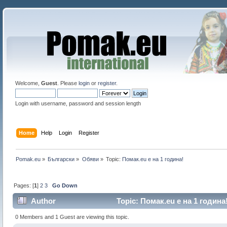
Welcome,
Guest
. Please
login
or
register
.
Login with username, password and session length
Home
Help
Login
Register
Pomak.eu
»
Български
»
Oбяви
»
Topic:
Помак.eu e на 1 година!
Pages: [
1
]
2
3
Go Down
Author
Topic: Помак.eu e на 1 година!
0 Members and 1 Guest are viewing this topic.