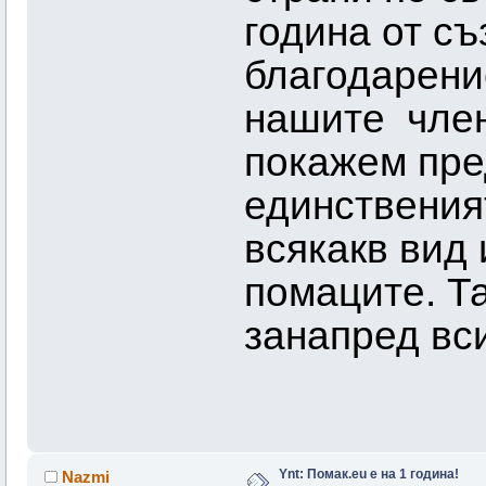
година от съ
благодарени
нaшите член
покажем пре
единствения
всякакв вид
помаците. Т
занапред вс
Ynt: Помак.eu e на 1 година!
Nazmi