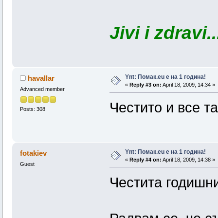
Jivi i zdravi..
Ynt: Помак.eu e на 1 година!
havallar
«
Reply #3 on:
April 18, 2009, 14:34 »
Advanced member
Честито и все т
Posts: 308
Ynt: Помак.eu e на 1 година!
fotakiev
«
Reply #4 on:
April 18, 2009, 14:38 »
Guest
Честита годишни