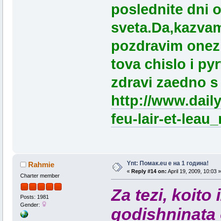
poslednite dni o
sveta.
Da,kazvam
pozdravim onezi
tova chislo i pyr
zdravi zaedno s
http://www.dail
feu-lair-et-leau
Ynt: Помак.eu e на 1 година!
Rahmie
«
Reply #14 on:
April 19, 2009, 10:03 »
Charter member
Za tezi, koito
Posts: 1981
Gender:
godishninata