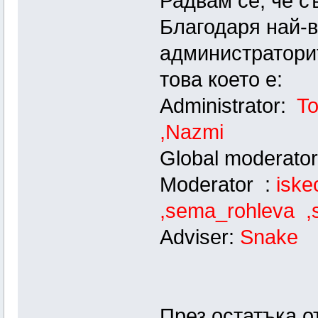
Радвам се, че с
Благодаря най-в
администраторит
това което е:
Administrator:
T
,Nazmi
Global moderato
Moderator :
iske
,sema_rohleva ,
Adviser:
Snake
През остатъка от