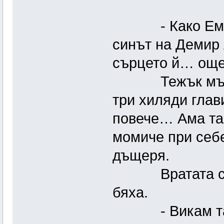
- Како Емине,
синът на Демир 
сърцето й… още
Тежък мъж беш
три хиляди глав
повече… Ама так
момиче при себе
дъщеря.
Вратата се хл
бяха.
- Викам та за