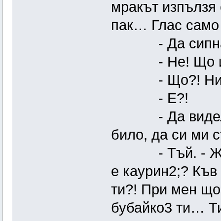
мракът изпълзя о
пак… Глас само 
- Да сипна л
- Не! Що и
- Що?! Ни
- Е?!
- Да видел с
било, да си ми 
- Тъй. - Женат
е каурин2;? Къв
ти?! При мен щ
бубайко3 ти… Т