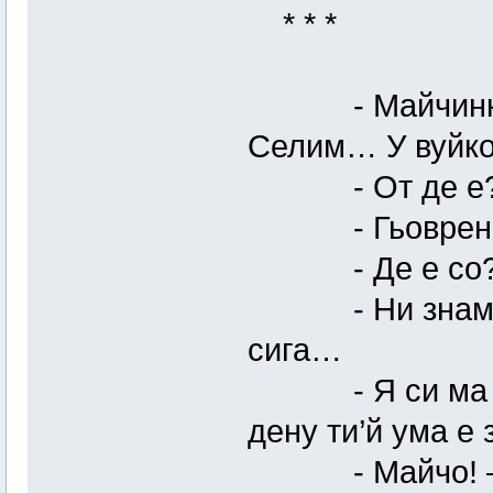
* * *
- Майчинко… 
Селим… У вуйк
- От де е
- Гьоврен м
- Де е со
- Ни знам…Да
сига…
- Я си ма пов
дену ти’й ума е 
- Майчо! – Ед