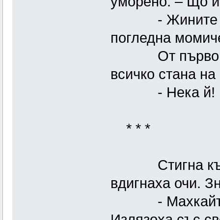
уморено. – Що 
- Жините рекох
погледна момиче
От първом, н
всичко стана на
- Нека й!
* * *
Стигна къщат
вдигнаха очи. З
- Махкайте са
Излязоха със св