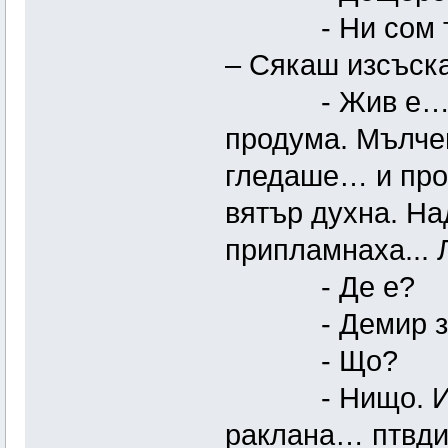
- Ни сом ти д
– Сякаш изсъска
- Жив е… – О
продума. Мълчеш
гледаше… и про
вятър духна. На
припламнаха... 
- Де е?
- Демир знае…
- Що?
- Нищо. Иди…
раклана… птвди