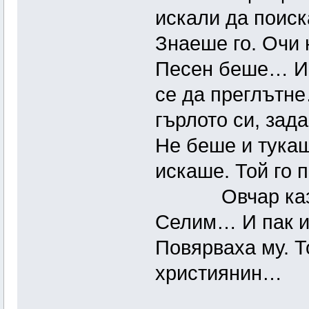
искали да поиска
Знаеше го. Очи н
Песен беше… И 
се да преглътне
гърлото си, зад
Не беше и тукаш
искаше. Той го 
Овчар каза, че
Селим… И пак и
Повярваха му. Т
християнин…