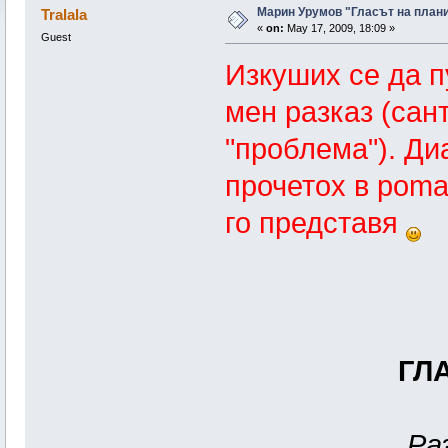
Марин Урумов "Гласът на план
Tralala
«
on:
May 17, 2009, 18:09 »
Guest
Изкуших се да 
мен разказ (сан
"проблема"). Ди
прочетох в poma
го представя
ГЛ
Ра