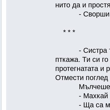
нито да и прост
- Сворши са.
* * *
- Систра ти ми
пткажа. Ти си г
протегнатата и р
Отмести поглед 
Мълчеше. Вдиг
- Махкай 
- Ща са махна