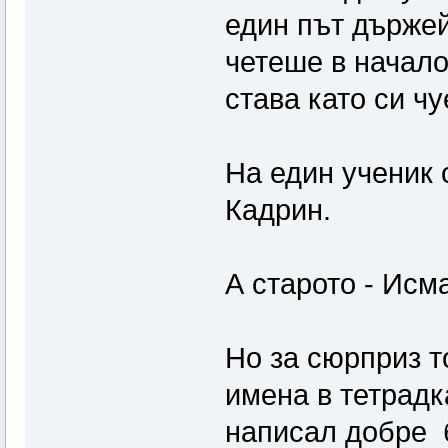
един път държей
четеше в начало
става като си чу
На един ученик 
Кадрин.
А старото - Исм
Но за сюрприз т
имена в тетрадк
написал добре б