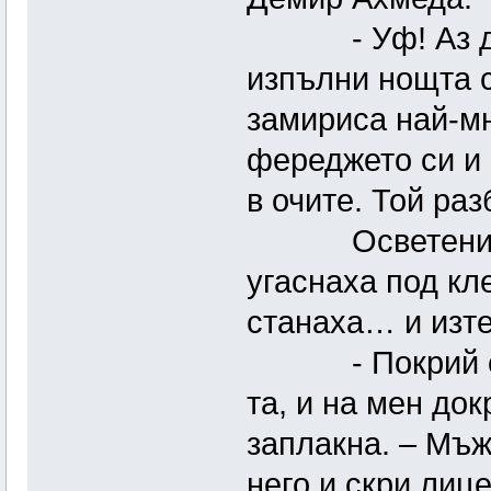
- Уф! Аз дру
изпълни нощта с 
замириса най-мн
фереджето си и 
в очите. Той раз
Осветени от 
угаснаха под кл
станаха… и изте
- Покрий са! 
та, и на мен до
заплакна. – Мъж 
него и скри лице