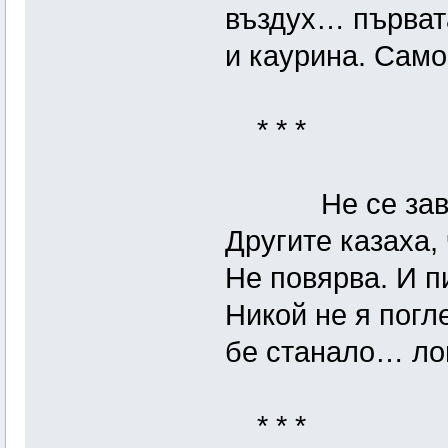
въздух… първат
и каурина. Само
* * *
Не се завърна
Другите казаха, 
Не повярва. И п
Никой не я погл
бе станало… лош
* * *