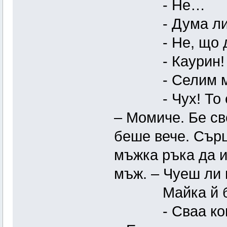
- Не…
- Дума ли 
- Не, що да 
- Каурин!
- Селим му 
- Чух! То е н
– Момиче. Бе св
беше вече. Сърц
мъжка ръка да и
мъж. – Чуеш ли 
Майка й беше,
- Сваа коща б