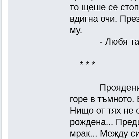
то щеше се стоп
вдигна очи. Пре
му.
- Любя т
* * *
Проядени зъб
горе в тъмното.
Нищо от тях не 
рождена... Пред
мрак... Между си