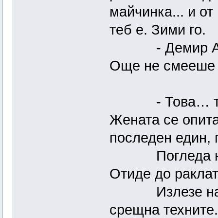
майчинка... и о
теб е. Зими го.
- Демир Ахме
Още не смееше 
- Това… ти му
Жената се опита
последен един, 
Погледа някое
Отиде до ракла
Излезе на вън
срещна техните.