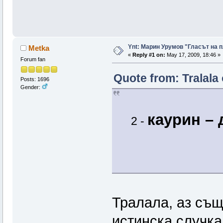
Ynt: Марин Урумов "Гласът на 
Metka
«
Reply #1 on:
May 17, 2009, 18:46 »
Forum fan
Quote from: Tralala
Posts: 1696
Gender:
каурин – 
2 -
Тралала, аз същ
истинска случка