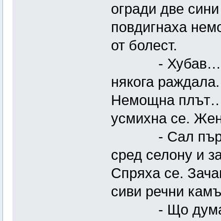
огради две сини
повдигнаха нем
от болест.
- Хубав… – Су
някога раждала.
Немощна плът… 
усмихна се. Жен
- Сал първом
сред селону и з
Спряха се. Зача
сиви речни камъ
- Що думаш?! 