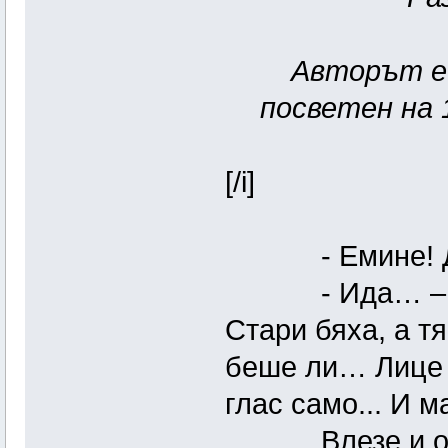
Авторът е 
посветен на 
[/i]
- Емине! Д
- Ида… – Стъ
Стари бяха, а тя
беше ли… Лице 
глас само... И 
Влезе и отхвъ