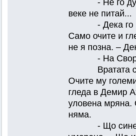
- Не го думай
веке не питай...
- Дека го сво
Само очите и гл
не я позна. – Де
- На Сворна
Вратата се от
Очите му големи
гледа в Демир А
уловена мряна. 
няма.
- Що сине? – 