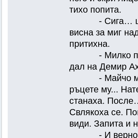
тихо попита.
- Сига… ща л
висна за миг на
притихна.
- Милко пиле
дал на Демир А
- Майчо ми д
ръцете му... На
станаха. После…
Свлякоха се. По
види. Запита и н
- И верно да 