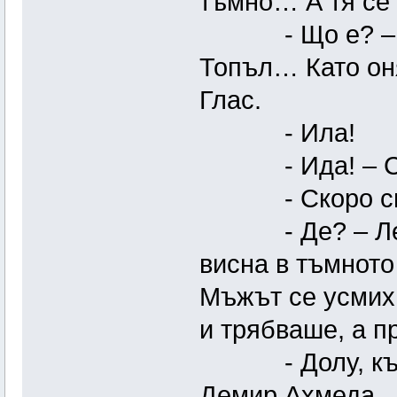
тъмно… А тя се
- Що е? – Вят
Топъл… Като он
Глас.
- Ила!
- Ида! – Стъл
- Скоро си 
- Де? – Леден
висна в тъмното
Мъжът се усмихн
и трябваше, а п
- Долу, къде 
Демир Ахмеда.