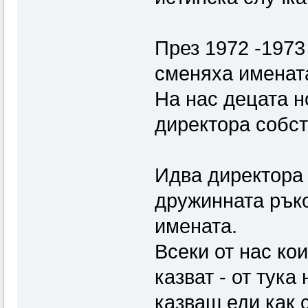
През 1972 -1973 
сменяха имената
На нас децата н
директора собст
Идва директора 
дружинната ръко
имената.
Всеки от нас ко
казват - от тук
казваш еди как с