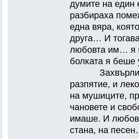
думите на един е
разбираха помеж
една вяра, коят
друга… И тогава
любовта им… я 
болката я беше 
Захвърли мал
разпятие, и лек
на мушиците, пр
чановете и своб
имаше. И любовт
стана, на песен