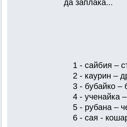
да заплака...
1 - сайбия – с
2 - каурин – д
3 - бубайко –
4 - ученайка –
5 - рубана – ч
6 - сая - коша