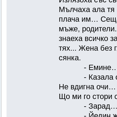
Мълчаха ала тя 
плача им… Сеща
мъже, родители..
знаеха всичко за
тях... Жена без
сянка.
- Емине… – 
- Казала си. 
Не вдигна очи… 
Що ми го стори 
- Зарад… теб
- Йедин живо