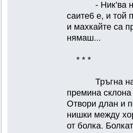
- Ник’ва нe си
саите6 е, и той
и махкайте са п
нямаш...
* * *
Тръгна нагоре
премина склона 
Отвори длан и п
нишки между хор
от болка. Болка