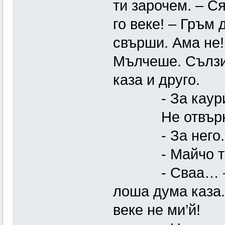
ти зарочем. – С
го веке! – Гръм 
свърши. Ама не!
Мълчеше. Сълзи
каза и друго.
- За каурин
Не отвърна в
- За него. О
- Майчо ти...
- Сваа… – Прег
лоша дума каза..
веке не ми’й!