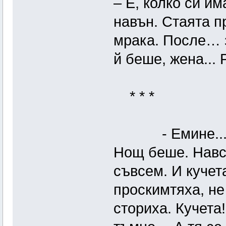
– Е, колко си им
навън. Стаята п
мрака. После… з
й беше, жена... 
* * *
- Емине... – Ч
Нощ беше. Навс
съвсем. И кучет
проскимтяха, н
сториха. Кучета