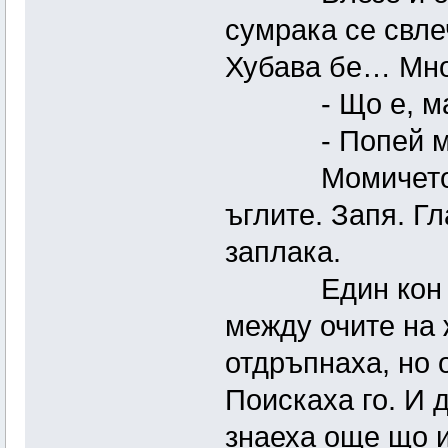
сумрака се свлеч
Хубава бе… Мно
- Що е, май
- Попей ми
Момичето се 
ъглите. Запя. Г
заплака.
Един кон изтр
между очите на
отдръпнаха, но 
Поискаха го. И 
знаеха още що и