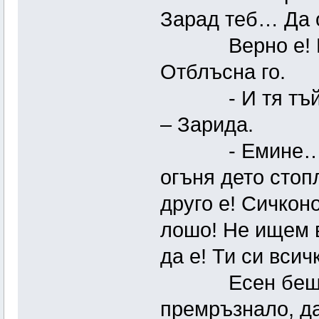
Зарад теб… Да ос
Верно е! Що о
Отблъсна го.
- И тя тъй ми 
– Зарида.
- Емине… – Гл
огъня дето стоп
друго е! Сичконо
лошо! Не ищем в
да е! Ти си всич
Есен беше, но
премръзнало, да