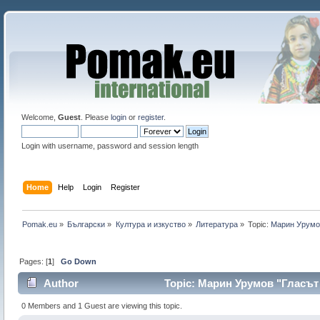
Welcome,
Guest
. Please
login
or
register
.
Login with username, password and session length
Home
Help
Login
Register
Pomak.eu
»
Български
»
Култура и изкуство
»
Литература
»
Topic:
Марин Урумов
Pages: [
1
]
Go Down
Author
Topic: Марин Урумов "Гласът 
0 Members and 1 Guest are viewing this topic.