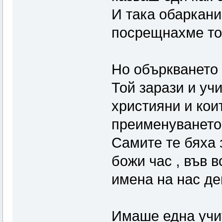
И така обаркани
посрещнахме то
Но объркването
Той зарази и уч
християни и кои
преименуването
Самите те бяха 
божи час , във 
имена на нас де
Имаше една учит