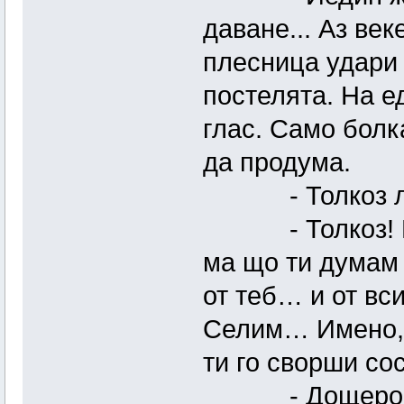
даване... Аз век
плесница удари 
постелята. На е
глас. Само болк
да продума.
- Толкоз 
- Толкоз! Мъл
ма що ти думам 
от теб… и от вс
Селим… Имено, д
ти го сворши со
- Дощеро… – 