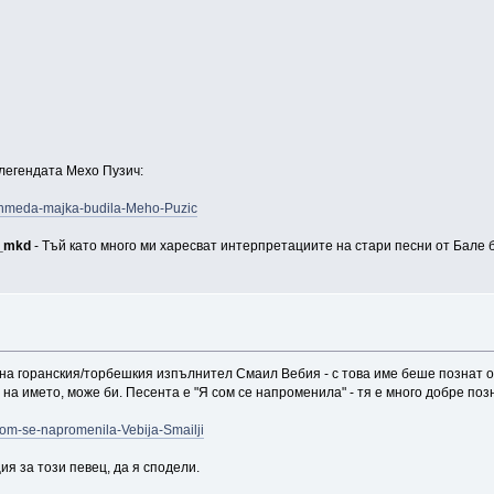
легендата Мехо Пузич:
ehmeda-majka-budila-Meho-Puzic
f_mkd
- Тъй като много ми харесват интерпретациите на стари песни от Бале б
 на горанския/торбешкия изпълнител Смаил Вебия - с това име беше познат о
не на името, може би. Песента е "Я сом се напроменила" - тя е много добре по
som-se-napromenila-Vebija-Smailji
я за този певец, да я сподели.