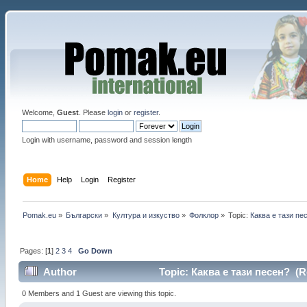
Welcome,
Guest
. Please
login
or
register
.
Login with username, password and session length
Home
Help
Login
Register
Pomak.eu
»
Български
»
Култура и изкуство
»
Фолклор
»
Topic:
Каква е тази пе
Pages: [
1
]
2
3
4
Go Down
Author
Topic: Каква е тази песен? (R
0 Members and 1 Guest are viewing this topic.