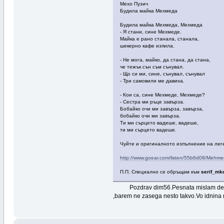
Мехо Пузич
Будила майка Мехмеда
Будила майка Мехмеда, Мехмеда
- Я стани, сине Мехмеде.
Майка е рано станала, станала,
шекерно кафе изпила.
- Не мога, майко, да стана, да стана,
че тежък сън съм сънувал.
- Що си ми, сине, сънувал, сънувал
- Три самовили ме давиха.
- Кои са, сине Мехмеде, Мехмеде?
- Сестра ми ръце завърза.
Бобайко очи ми завърза, завърза,
бобайко очи ми завърза.
Ти ми сърцето вадеше, вадеше,
ти ми сърцето вадеше.
Чуйте и оригиналното изпълнение на лег
http://www.goear.com/listen/55b6d08/Mehme
П.П. Специално се обръщам към
serif_mk
Pozdrav dim56.Pesnata mislam deka e na
,barem ne zasega nesto takvo.Vo idnina