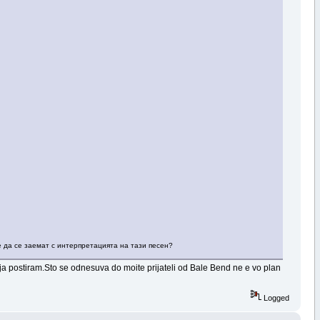
е да се заемат с интерпретацията на тази песен?
postiram.Sto se odnesuva do moite prijateli od Bale Bend ne e vo plan
Logged