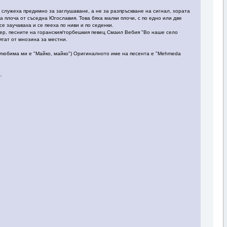
 служеха предимно за заглушаване, а не за разпръскване на сигнал, хората
 плоча от съседна Югославия. Това бяха малки плочи, с по едно или две
е заучаваха и се пееха по ниви и по седенки.
мер, песните на горанския/торбешкия певец Смаил Вебия "Во наше село
ятат от мнозина за местни.
ък любима ми е "Майко, майко") Оригиналното име на песента е "Mehmeda
.