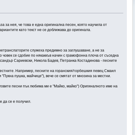
за за нея, че това е една оригинална песен, която научила от
вариантите като текст не се доближава до оригинала.
ретранслаторите служеха предимно за заглушаване, а не за
о човек се сдобие по някаккъв начин с грамофонна плоча от съседна
ександър Сариевски, Никола Бадев, Петранка Костадинова - песните
местните. Например, песните на горанския/торбешкия певец Смаил
 "Пукна пушка, майчице"), вече се смятат от мнозина за местни.
еговите песни пък любима ми е "Майко, майко") Оригиналното име на
е да се е получил.