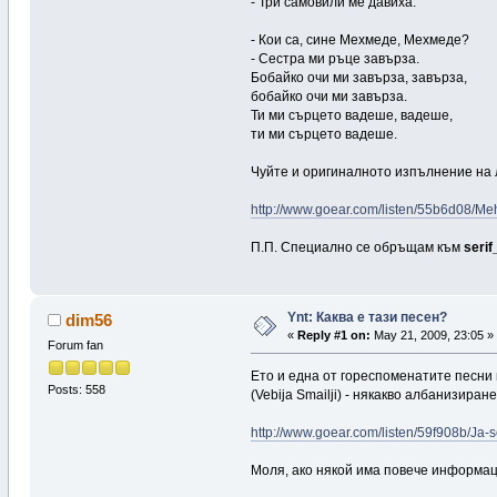
- Три самовили ме давиха.
- Кои са, сине Мехмеде, Мехмеде?
- Сестра ми ръце завърза.
Бобайко очи ми завърза, завърза,
бобайко очи ми завърза.
Ти ми сърцето вадеше, вадеше,
ти ми сърцето вадеше.
Чуйте и оригиналното изпълнение на 
http://www.goear.com/listen/55b6d08/M
П.П. Специално се обръщам към
seri
Ynt: Каква е тази песен?
dim56
«
Reply #1 on:
May 21, 2009, 23:05 »
Forum fan
Ето и една от гореспоменатите песни
Posts: 558
(Vebija Smailji) - някакво албанизира
http://www.goear.com/listen/59f908b/Ja-
Моля, ако някой има повече информаци