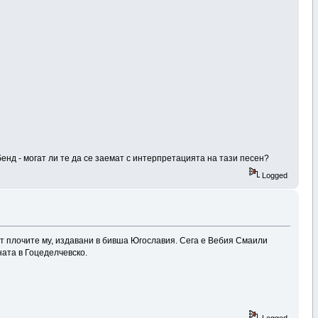
енд - могат ли те да се заемат с интерпретацията на тази песен?
Logged
т плочите му, издавани в бивша Югославия. Сега е Вебия Смаили
зната в Гоцеделчевско.