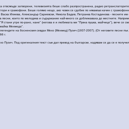
ха отвсякъде затворени, телевизията беше слабо разпространена, радио ретранслаторите
тори и грамофони. Беше голямо нещо, ако човек се сдобие по някаккъв начин с грамофонна
 Васка Илиева, Александър Сариевски, Никола Бадев, Петранка Костадинова - песните им с
ха песни, които по мелодика и съдържание най-много се доближаваха до местните. Напри
Я стани утре по-рано, нане" (негова е и любимата ми "Пукна пушка, майчице"), вече се см
 майка Мехмеда".
т легендите на босненския севдах Мехо (Мехмед) Пузич (1937-2007). (От неговите песни п
66 г.
Мехо Пузич. Под оригиналния текст съм дал превод на български, надявам се да се е получил