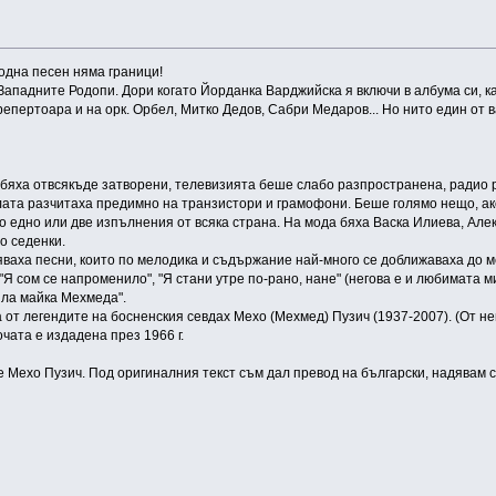
родна песен няма граници!
 Западните Родопи. Дори когато Йорданка Варджийска я включи в албума си, ка
репертоара и на орк. Орбел, Митко Дедов, Сабри Медаров... Но нито един от 
е бяха отвсякъде затворени, телевизията беше слабо разпространена, радио 
лата разчитаха предимно на транзистори и грамофони. Беше голямо нещо, ак
по едно или две изпълнения от всяка страна. На мода бяха Васка Илиева, Ал
по седенки.
пяваха песни, които по мелодика и съдържание най-много се доближаваха до 
Я сом се напроменило", "Я стани утре по-рано, нане" (негова е и любимата ми
ила майка Мехмеда".
а от легендите на босненския севдах Мехо (Мехмед) Пузич (1937-2007). (От н
чата е издадена през 1966 г.
ее Мехо Пузич. Под оригиналния текст съм дал превод на български, надявам с