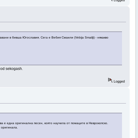
Logged
ани в бивша Югославия. Сега е Вебия Смаили (Vebija Smailji) - някакво
i od sekogash.
Logged
ова е една оригинална песен, която научила от помаците в Неврокопско.
о оригинала.