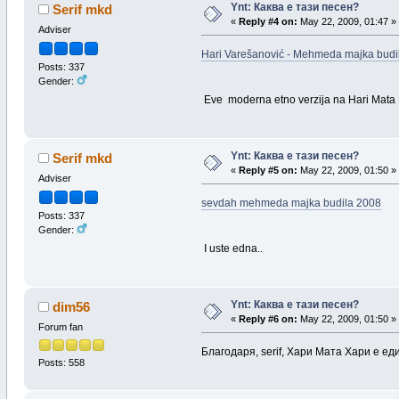
Ynt: Каква е тази песен?
Serif mkd
«
Reply #4 on:
May 22, 2009, 01:47 »
Adviser
Hari Varešanović - Mehmeda majka budi
Posts: 337
Gender:
Eve moderna etno verzija na Hari Mata 
Ynt: Каква е тази песен?
Serif mkd
«
Reply #5 on:
May 22, 2009, 01:50 »
Adviser
sevdah mehmeda majka budila 2008
Posts: 337
Gender:
I uste edna..
Ynt: Каква е тази песен?
dim56
«
Reply #6 on:
May 22, 2009, 01:50 »
Forum fan
Благодаря, serif, Хари Мата Хари е е
Posts: 558