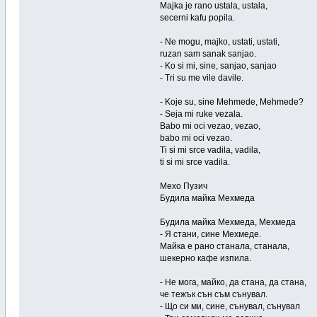
Majka je rano ustala, ustala,
secerni kafu popila.
- Ne mogu, majko, ustati, ustati,
ruzan sam sanak sanjao.
- Ko si mi, sine, sanjao, sanjao
- Tri su me vile davile.
- Koje su, sine Mehmede, Mehmede?
- Seja mi ruke vezala.
Babo mi oci vezao, vezao,
babo mi oci vezao.
Ti si mi srce vadila, vadila,
ti si mi srce vadila.
Мехо Пузич
Будила майка Мехмеда
Будила майка Мехмеда, Мехмеда
- Я стани, сине Мехмеде.
Майка е рано станала, станала,
шекерно кафе изпила.
- Не мога, майко, да стана, да стана,
че тежък сън съм сънувал.
- Що си ми, сине, сънувал, сънувал