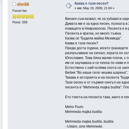
Каква е тази песен?
dim56
«
on:
May 19, 2009, 21:04 »
Forum fan
Винаги съм казвал, че за хубавата на
Posts: 558
Думата ми е за една песен, позната в
помаците в Неврокопско. Песента е в 
Песента е кратка, но много тъжна.
Казва се "Будила майка Мехмеда".
Каква е тази песен?
Преди доста години, когато границит
разпръскване на сигнал, хората по се
Югославия. Това бяха малки плочи, с 
им се заучаваха и се пееха по ниви и 
Естествено с най-голяма охота се за
Вебия "Во наше село чешма шарена", "
Такава е историята и на песента "Буд
Тази песен е от първия сингъл на едн
песента е "Mehmeda majka budila". Пло
Ето текста на песента така, както я п
Meho Puzic
Mehmeda majka budila
Mehmeda majka budila, budila
- Ustani, sine Mehmede.