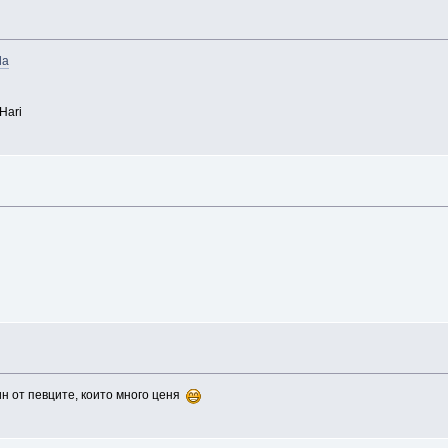
la
Hari
дин от певците, които много ценя