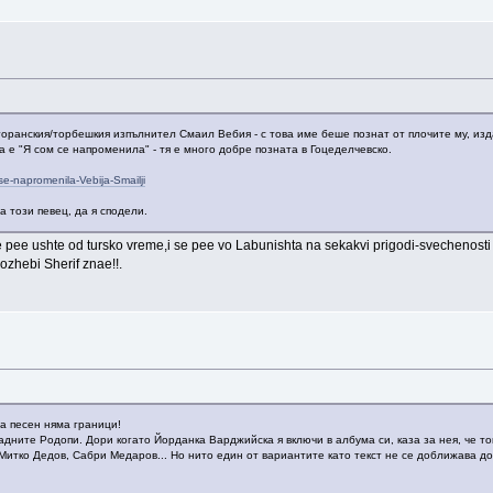
оранския/торбешкия изпълнител Смаил Вебия - с това име беше познат от плочите му, издав
 е "Я сом се напроменила" - тя е много добре позната в Гоцеделчевско.
se-napromenila-Vebija-Smailji
 този певец, да я сподели.
 pee ushte od tursko vreme,i se pee vo Labunishta na sekakvi prigodi-svechenost
ozhebi Sherif znae!!.
на песен няма граници!
адните Родопи. Дори когато Йорданка Варджийска я включи в албума си, каза за нея, че т
 Митко Дедов, Сабри Медаров... Но нито един от вариантите като текст не се доближава д