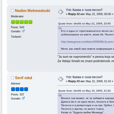
Ynt: Каква е тази песен?
Nedim Mehmedoski
«
Reply #2 on:
May 22, 2009, 00:06 »
Moderator
Quote from: dim56 on May 21, 2009, 23:05
Posts: 543
Ето и една от гореспоменатите песни на г
Gender:
албанизиране на името, може би. Песента
Torbesh
http://www.goear.com/listen/59f908b/Ja-som-
Моля, ако някой има повече информация за
"Ja sum se napromenilo" e pesna koja se
Za Vebija Smaili ne znam podrobnosti..m
Ynt: Каква е тази песен?
Serif mkd
«
Reply #3 on:
May 22, 2009, 01:42 »
Adviser
Quote from: dim56 on May 19, 2009, 21:04
Posts: 337
Винаги съм казвал, че за хубавата народ
Gender:
Думата ми е за една песен, позната в Зап
Песента е в репертоара и на орк. Орбел,
Песента е кратка, но много тъжна.
Казва се "Будила майка Мехмеда".