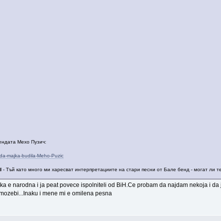
ендата Мехо Пузич:
da-majka-budila-Meho-Puzic
d
- Тъй като много ми харесват интерпретациите на стари песни от Бале бенд - могат ли т
rodna i ja peat povece ispolniteli od BiH.Ce probam da najdam nekoja i da ja 
 mozebi...Inaku i mene mi e omilena pesna