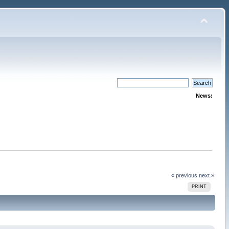
News:
« previous
next »
PRINT