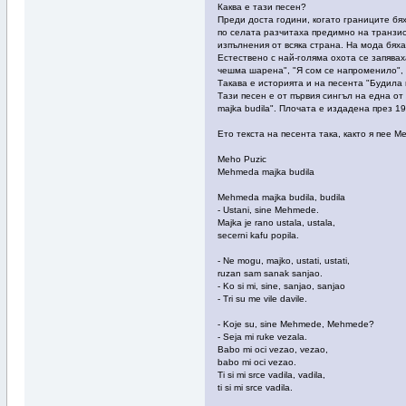
Каква е тази песен?
Преди доста години, когато границите бя
по селата разчитаха предимно на транзис
изпълнения от всяка страна. На мода бяха
Естествено с най-голяма охота се запява
чешма шарена", "Я сом се напроменило", "
Такава е историята и на песента "Будила
Тази песен е от първия сингъл на една о
majka budila". Плочата е издадена през 19
Ето текста на песента така, както я пее 
Meho Puzic
Mehmeda majka budila
Mehmeda majka budila, budila
- Ustani, sine Mehmede.
Majka je rano ustala, ustala,
secerni kafu popila.
- Ne mogu, majko, ustati, ustati,
ruzan sam sanak sanjao.
- Ko si mi, sine, sanjao, sanjao
- Tri su me vile davile.
- Koje su, sine Mehmede, Mehmede?
- Seja mi ruke vezala.
Babo mi oci vezao, vezao,
babo mi oci vezao.
Ti si mi srce vadila, vadila,
ti si mi srce vadila.