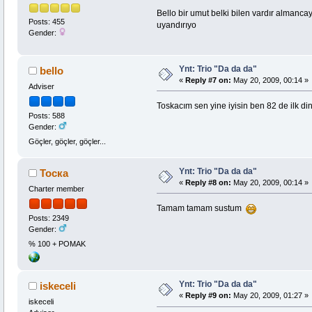
Bello bir umut belki bilen vardır almanc
Posts: 455
uyandırıyo
Gender:
Ynt: Trio "Da da da"
bello
«
Reply #7 on:
May 20, 2009, 00:14 »
Adviser
Toskacım sen yine iyisin ben 82 de ilk di
Posts: 588
Gender:
Göçler, göçler, göçler...
Ynt: Trio "Da da da"
Тоска
«
Reply #8 on:
May 20, 2009, 00:14 »
Charter member
Tamam tamam sustum
Posts: 2349
Gender:
% 100 + POMAK
Ynt: Trio "Da da da"
iskeceli
«
Reply #9 on:
May 20, 2009, 01:27 »
iskeceli