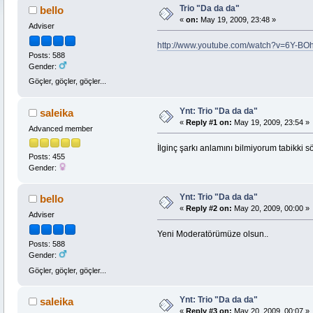
Trio "Da da da"
bello
«
on:
May 19, 2009, 23:48 »
Adviser
http://www.youtube.com/watch?v=6Y-B
Posts: 588
Gender:
Göçler, göçler, göçler...
Ynt: Trio "Da da da"
saleika
«
Reply #1 on:
May 19, 2009, 23:54 »
Advanced member
İlginç şarkı anlamını bilmiyorum tabikki sö
Posts: 455
Gender:
Ynt: Trio "Da da da"
bello
«
Reply #2 on:
May 20, 2009, 00:00 »
Adviser
Yeni Moderatörümüze olsun..
Posts: 588
Gender:
Göçler, göçler, göçler...
Ynt: Trio "Da da da"
saleika
«
Reply #3 on:
May 20, 2009, 00:07 »