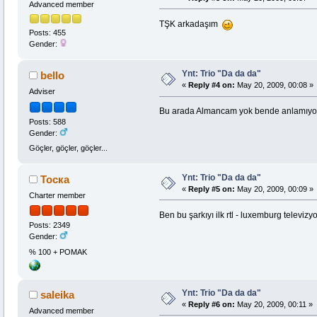
Advanced member
TŞK arkadaşım
Posts: 455
Gender:
Ynt: Trio "Da da da"
bello
«
Reply #4 on:
May 20, 2009, 00:08 »
Adviser
Bu arada Almancam yok bende anlamıyoru
Posts: 588
Gender:
Göçler, göçler, göçler...
Ynt: Trio "Da da da"
Тоска
«
Reply #5 on:
May 20, 2009, 00:09 »
Charter member
Ben bu şarkıyı ilk rtl - luxemburg televi
Posts: 2349
Gender:
% 100 + POMAK
Ynt: Trio "Da da da"
saleika
«
Reply #6 on:
May 20, 2009, 00:11 »
Advanced member