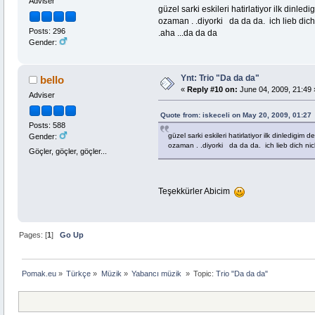
Adviser
güzel sarki eskileri hatirlatiyor ilk dinl
ozaman . .diyorki da da da. ich lieb dich
Posts: 296
.aha ...da da da
Gender:
Ynt: Trio "Da da da"
bello
«
Reply #10 on:
June 04, 2009, 21:49 
Adviser
Quote from: iskeceli on May 20, 2009, 01:27
Posts: 588
güzel sarki eskileri hatirlatiyor ilk dinledigi
Gender:
ozaman . .diyorki da da da. ich lieb dich nic
Göçler, göçler, göçler...
Teşekkürler Abicim
Pages: [
1
]
Go Up
Pomak.eu
»
Türkçe
»
Müzik
»
Yabancı müzik 
»
Topic:
Trio "Da da da"