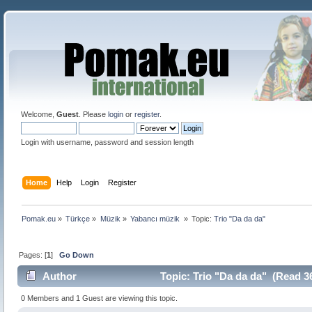
Welcome,
Guest
. Please
login
or
register
.
Login with username, password and session length
Home
Help
Login
Register
Pomak.eu
»
Türkçe
»
Müzik
»
Yabancı müzik 
»
Topic:
Trio "Da da da"
Pages: [
1
]
Go Down
Author
Topic: Trio "Da da da" (Read 3
0 Members and 1 Guest are viewing this topic.