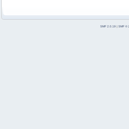
SMF 2.0.19
|
SMF © 