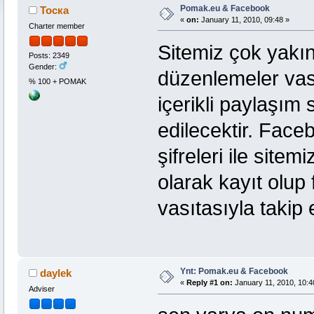
Pomak.eu & Facebook
Тоска
«
on:
January 11, 2010, 09:48 »
Charter member
Sitemiz çok yakın
Posts: 2349
Gender:
düzenlemeler vas
% 100 + POMAK
içerikli paylaşım 
edilecektir. Face
şifreleri ile sitem
olarak kayıt olup 
vasıtasıyla takip 
Ynt: Pomak.eu & Facebook
daylek
«
Reply #1 on:
January 11, 2010, 10:4
Adviser