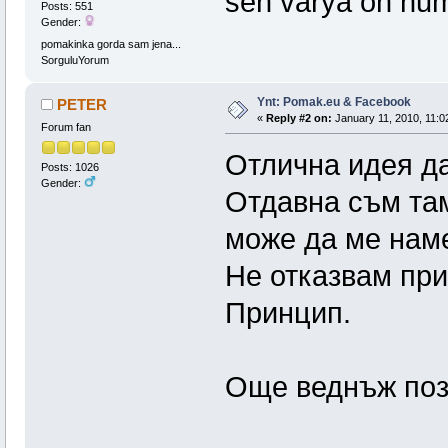
sen varya on nu
Posts: 551
Gender:
pomakinka gorda sam jena...
SorguluYorum
Ynt: Pomak.eu & Facebook
PETER
«
Reply #2 on:
January 11, 2010, 11:0
Forum fan
Отлична идея да
Posts: 1026
Gender:
Отдавна съм там
може да ме намер
Не отказвам при
Принцип.
Още веднъж поз