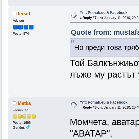
Ynt: Pomak.eu & Facebook
tersid
«
Reply #7 on:
January 11, 2010, 20:2
Adviser
Quote from: mustafa
Posts: 874
Но преди това тря
Той Балкънжиьот
лъже му растът 
Ynt: Pomak.eu & Facebook
Metka
«
Reply #8 on:
January 11, 2010, 20:4
Forum fan
Момчета, авата
Posts: 1696
Gender:
"АВАТАР",