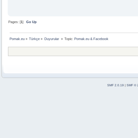
Pages: [
1
]
Go Up
Pomak.eu
»
Türkçe
»
Duyurular 
»
Topic:
Pomak.eu & Facebook 
SMF 2.0.19
|
SMF © 