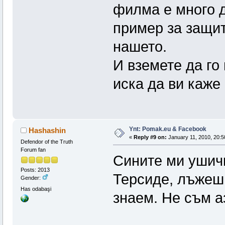
филма е много д
пример за защит
нашето.
И вземете да го 
иска да ви каже
Ynt: Pomak.eu & Facebook
Hashashin
«
Reply #9 on:
January 11, 2010, 20:5
Defendor of the Truth
Forum fan
Сините ми ушичк
Posts: 2013
Терсиде, лъжеш 
Gender:
Has odabaşi
знаем. Не съм а