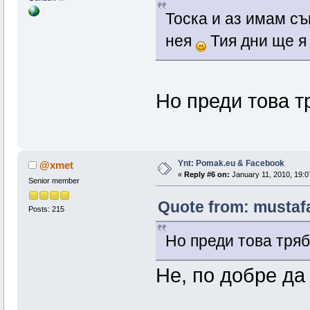
Тоска и аз имам с
нея
Тия дни ще я
Но преди това 
Ynt: Pomak.eu & Facebook
@xmet
«
Reply #6 on:
January 11, 2010, 19:0
Senior member
Quote from: mustafa
Posts: 215
Но преди това тря
Не, по добре да