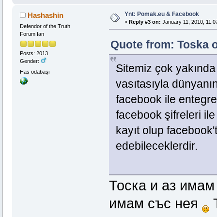
Ynt: Pomak.eu & Facebook
Hashashin
«
Reply #3 on:
January 11, 2010, 11:0
Defendor of the Truth
Forum fan
Quote from: Toska o
Posts: 2013
Gender:
Sitemiz çok yakında
Has odabaşi
vasıtasıyla dünyanın 
facebook ile entegre
facebook şifreleri il
kayıt olup facebook't
edebileceklerdir.
Тоска и аз имам
имам със нея
Т