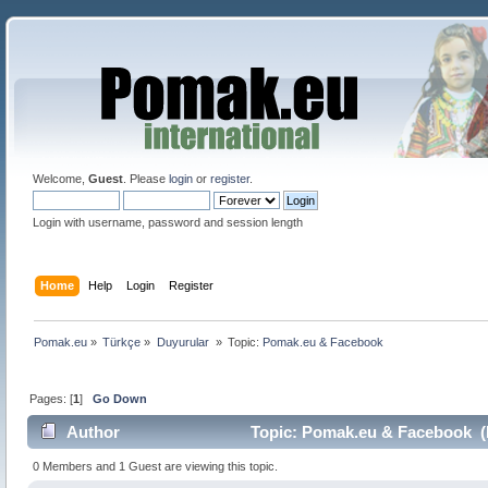
Welcome,
Guest
. Please
login
or
register
.
Login with username, password and session length
Home
Help
Login
Register
Pomak.eu
»
Türkçe
»
Duyurular 
»
Topic:
Pomak.eu & Facebook 
Pages: [
1
]
Go Down
Author
Topic: Pomak.eu & Facebook (
0 Members and 1 Guest are viewing this topic.