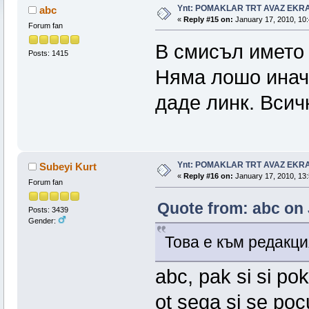
Ynt: POMAKLAR TRT AVAZ EK
abc
«
Reply #15 on:
January 17, 2010, 10:
Forum fan
В смисъл името 
Posts: 1415
Няма лошо иначе
даде линк. Всич
Ynt: POMAKLAR TRT AVAZ EK
Subeyi Kurt
«
Reply #16 on:
January 17, 2010, 13:
Forum fan
Quote from: abc on 
Posts: 3439
Gender:
Това е към редакци
abc, pak si si po
ot sega si se poç