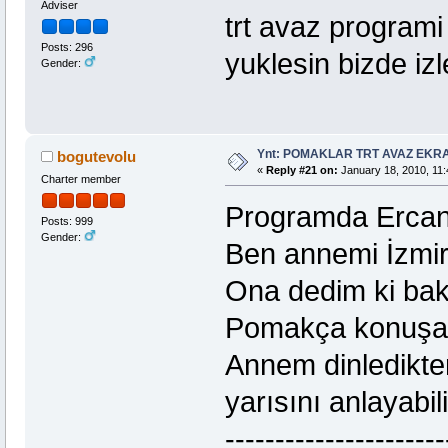
Adviser
trt avaz program
Posts: 296
yuklesin bizde izl
Gender:
Ynt: POMAKLAR TRT AVAZ EK
bogutevolu
«
Reply #21 on:
January 18, 2010, 11:
Charter member
Programda Ercan 
Posts: 999
Gender:
Ben annemi İzmird
Ona dedim ki bak
Pomakça konuşac
Annem dinledikte
yarısını anlayabil
----------------------