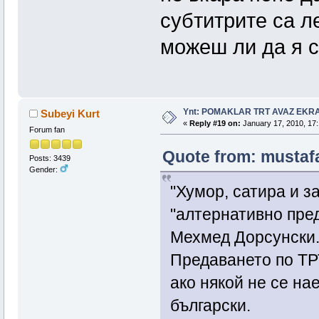
субтитрите са ле
можеш ли да я 
Ynt: POMAKLAR TRT AVAZ EK
Subeyi Kurt
«
Reply #19 on:
January 17, 2010, 17:
Forum fan
Quote from: mustafa
Posts: 3439
Gender:
"Хумор, сатира и з
"алтернативно пре
Мехмед Дорсунски. 
Предаването по ТРТ
ако някой не се на
български.