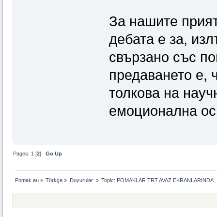
За нашите прияте
дебата е за, из
свързано със по
предаването е, 
толкова на науч
емоционална ос
Pages:
1
[
2
]
Go Up
Pomak.eu
»
Türkçe
»
Duyurular 
»
Topic:
POMAKLAR TRT AVAZ EKRANLARINDA