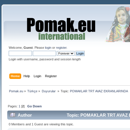
Welcome,
Guest
. Please
login
or
register
.
Login with username, password and session length
Home
Help
Login
Register
Pomak.eu
»
Türkçe
»
Duyurular 
»
Topic:
POMAKLAR TRT AVAZ EKRANLARINDA
Pages:
1
[
2
]
Go Down
Author
Topic: POMAKLAR TRT AVAZ 
0 Members and 1 Guest are viewing this topic.