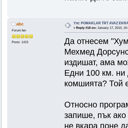
Ynt: POMAKLAR TRT AVAZ EK
abc
«
Reply #18 on:
January 17, 2010, 16:
Forum fan
Да отнесем "Хум
Posts: 1415
Мехмед Дорсунс
издишат, ама мо
Едни 100 км. ни
комшията? Той е
Относно програ
запише, пък ако
не вкара поне д