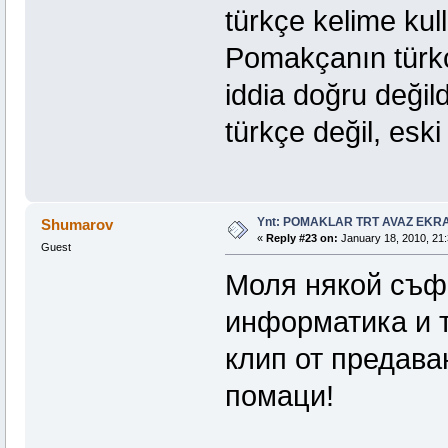
türkçe kelime kul
Pomakçanın türkç
iddia doğru deği
türkçe değil, eski
Ynt: POMAKLAR TRT AVAZ EK
Shumarov
«
Reply #23 on:
January 18, 2010, 21:
Guest
Моля някой съф
информатика и т
клип от предава
помаци!