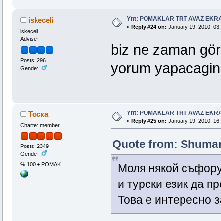
Ynt: POMAKLAR TRT AVAZ EK
iskeceli
«
Reply #24 on:
January 19, 2010, 03:
iskeceli
Adviser
biz ne zaman gör
Posts: 296
yorum yapacaginiz
Gender:
Ynt: POMAKLAR TRT AVAZ EK
Тоска
«
Reply #25 on:
January 19, 2010, 16:
Charter member
Quote from: Shumar
Posts: 2349
Gender:
% 100 + POMAK
Моля някой съфору
и турски език да п
Това е интересно з