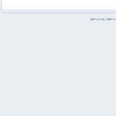
SMF 2.0.19
|
SMF © 