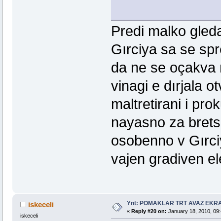
Predi malko gled
Gırciya sa se spr
da ne se oçakva n
vinagi e dırjala 
maltretirani i pro
nayasno za bretsk
osobenno v Gırc
vajen gradiven el
Ynt: POMAKLAR TRT AVAZ EK
iskeceli
«
Reply #20 on:
January 18, 2010, 09:
iskeceli