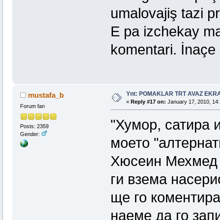
umalovajiş tazi 
E pa izchekay mal
komentari. İnaçe
Ynt: POMAKLAR TRT AVAZ EK
mustafa_b
«
Reply #17 on:
January 17, 2010, 14:
Forum fan
"Хумор, сатира 
Posts: 2359
Gender:
моето "алтернат
Хюсеин Мехмед 
ги взема насери
ще го коментира
наеме да го зап