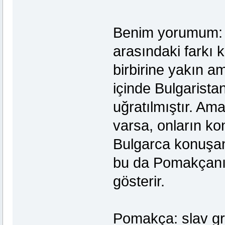
Benim yorumum: İ
arasındaki farkı 
birbirine yakın am
içinde Bulgarist
uğratılmıştır. Am
varsa, onların ko
Bulgarca konuşanl
bu da Pomakçanın
gösterir.
Pomakça: slav gr