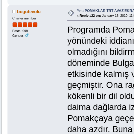
Ynt: POMAKLAR TRT AVAZ EK
bogutevolu
«
Reply #22 on:
January 18, 2010, 11:
Charter member
Programda Pomak
Posts: 999
Gender:
yönündeki iddian
olmadığını bildir
döneminde Bulga
etkisinde kalmış 
geçmiştir. Ona r
kökenli bir dil ol
daima dağlarda iz
Pomakçaya geçen 
daha azdır. Bun