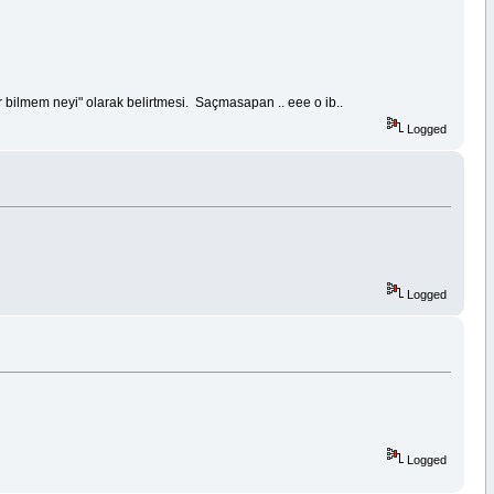
ar bilmem neyi" olarak belirtmesi. Saçmasapan .. eee o ib..
Logged
Logged
Logged