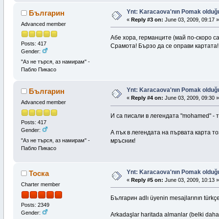
Ynt: Karacaova'nın Pomak olduğuna
Българин
«
Reply #3 on:
June 03, 2009, 09:17 »
Advanced member
Абе хора, германците (май по-скоро с
Posts: 417
Срамота! Бързо да се оправи картат
Gender:
"Аз не търся, аз намирам" -
Пабло Пикасо
Ynt: Karacaova'nın Pomak olduğuna
Българин
«
Reply #4 on:
June 03, 2009, 09:30 »
Advanced member
И са писали в легендата "mohamed" -
Posts: 417
Gender:
А пък в легендата на първата карта т
"Аз не търся, аз намирам" -
мръсник!
Пабло Пикасо
Ynt: Karacaova'nın Pomak olduğuna
Тоска
«
Reply #5 on:
June 03, 2009, 10:13 »
Charter member
Българин adlı üyenin mesajlarının türkçe 
Posts: 2349
Gender:
Arkadaşlar haritada almanlar (belki daha 