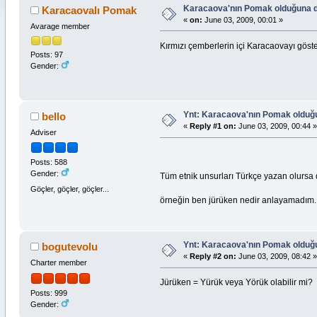
Karacaova'nın Pomak olduğuna dair
Karacaovalı Pomak
«
on:
June 03, 2009, 00:01 »
Avarage member
Kırmızı çemberlerin içi Karacaovayı göster
Posts: 97
Gender:
Ynt: Karacaova'nın Pomak olduğuna
bello
«
Reply #1 on:
June 03, 2009, 00:44 »
Adviser
Posts: 588
Gender:
Tüm etnik unsurları Türkçe yazan olursa da
Göçler, göçler, göçler...
örneğin ben jürüken nedir anlayamadım.
Ynt: Karacaova'nın Pomak olduğuna
bogutevolu
«
Reply #2 on:
June 03, 2009, 08:42 »
Charter member
Jürüken = Yürük veya Yörük olabilir mi?
Posts: 999
Gender: