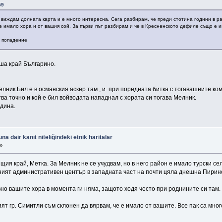
59
ът виждам долната карта и е много интересна. Сега разбирам, че преди стотина години в
е имало хора и от вашия сой. За първи път разбирам и че в Кресненското дефиле също е 
р попадение
аша край Българино.
Мелник.Бил е в османския аскер там , и при поредната битка с тогавашните ко
тва точно и кой е бил войводата нападнал с хората си тогава Мелник.
одина.
 dair kanıt niteliğindeki etnik haritalar
»
щия край, Метка. За Мелник не се учудвам, но в него район е имало турски се
ният административен център в западната част на почти цяла днешна Пирин
но вашите хора в момента ги няма, защото ходя често при роднините си там.
ят гр. Симитли съм склонен да вярвам, че е имало от вашите. Все пак са мног