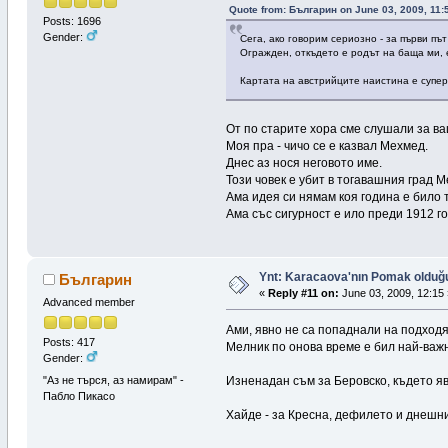
Quote from: Българин on June 03, 2009, 11:
Posts: 1696
Gender:
Сега, ако говорим сериозно - за първи п
Огражден, откъдето е родът на баща ми, 
Картата на австрийците наистина е супе
От по старите хора сме слушали за в
Моя пра - чичо се е казвал Мехмед.
Днес аз нося неговото име.
Този човек е убит в тогавашния град 
Ама идея си нямам коя година е било 
Ама със сигурност е ило преди 1912 г
Ynt: Karacaova'nın Pomak olduğuna
Българин
«
Reply #11 on:
June 03, 2009, 12:15 
Advanced member
Ами, явно не са попаднали на подходя
Posts: 417
Мелник по онова време е бил най-важ
Gender:
"Аз не търся, аз намирам" -
Изненадан съм за Беровско, където яв
Пабло Пикасо
Хайде - за Кресна, дефилето и днешни