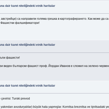
 dair kanıt niteliğindeki etnik haritalar
а австрийци) са направили голяма грешка в картографирането. Как може да с
а! Фашистки фалшификатори!
 dair kanıt niteliğindeki etnik haritalar
 тъпи фашисти!
ози виден български фашист проф. Йордан Иванов е сложил на зелено-червенот
 dair kanıt niteliğindeki etnik haritalar
çevirisi: Turski prevod
yakından avusturyalılar) büyük hata yapmışlar. Kornitsa breznitsa ve lıjnitsadaki ye