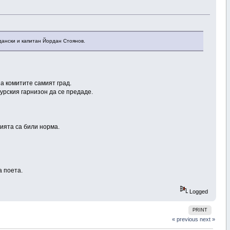
дански и капитан Йордан Стоянов.
а комитите самият град.
турския гарнизон да се предаде.
ията са били норма.
а поета.
Logged
PRINT
« previous
next »