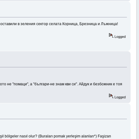
а оставили в зеления сектор селата Корница, Брезница и Лъжница!
Logged
о не "помаци", а "българи-не знам кви си". Айдук и безбожник е тоя
Logged
şil bölgeler nasıl olur? (Buraları pomak yerleşim alanları*) Faşizan