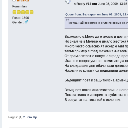
«
Reply #14 on:
June 03, 2009, 13:15
Forum fan
Quote from: Българин on June 03, 2009, 12:
Posts: 1696
Gender:
Метка, най-вероятно е било по време на 
Възможно е.Може да е имало и други н
Но знам че в Мелник е имало жестока 
Много често осмаснкият аскер е бил п
такъв пример е град Мехомия /Разлог/
От срам аскерат е напуснал града пре
Имало е споразумение комитите да н
На следващия ден обаче тази договор
Нахлулите комити са подпалили целия
Бъдещият поет и защитник на арменци
Всъщност някои анализатори на негов
Показателна е историята с убитата от
В резултат на това той е ослепял.
Pages: [
1
]
2
Go Up