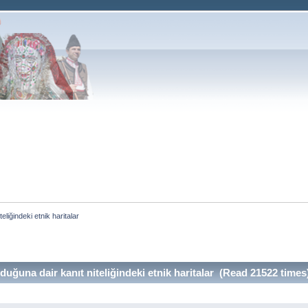
liğindeki etnik haritalar
ğuna dair kanıt niteliğindeki etnik haritalar (Read 21522 times