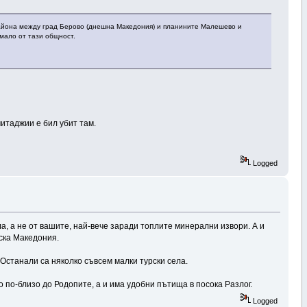
 района между град Берово (днешна Македония) и планините Малешево и
имало от тази общност.
митаджии е бил убит там.
Logged
ла, а не от вашите, най-вече заради топлите минерални извори. А и
ска Македония.
 Останали са няколко съвсем малки турски села.
о по-близо до Родопите, а и има удобни пътища в посока Разлог.
Logged