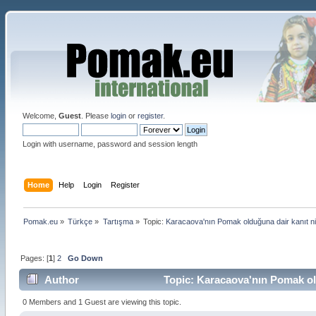
Welcome,
Guest
. Please
login
or
register
.
Login with username, password and session length
Home
Help
Login
Register
Pomak.eu
»
Türkçe
»
Tartışma
»
Topic:
Karacaova'nın Pomak olduğuna dair kanıt nite
Pages: [
1
]
2
Go Down
Author
Topic: Karacaova'nın Pomak oldu
0 Members and 1 Guest are viewing this topic.