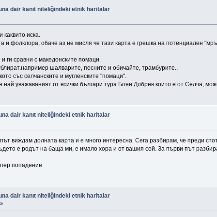
 dair kanıt niteliğindeki etnik haritalar
и каквито иска.
а и фолклора, обаче аз не мисля че тази карта е грешка на потенциален "мръ
и ги сравни с македонските помаци.
блират.например шалварите, песните и обичайте, трамбурите..
лкото със селчанските и мугленските "помаци".
че най уважаваният от всички българи тура Боян Добрев които е от Селча, мож
 dair kanıt niteliğindeki etnik haritalar
и път виждам долната карта и е много интересна. Сега разбирам, че преди ст
дето е родът на баща ми, е имало хора и от вашия сой. За първи път разбир
упер попадение
 dair kanıt niteliğindeki etnik haritalar
 »