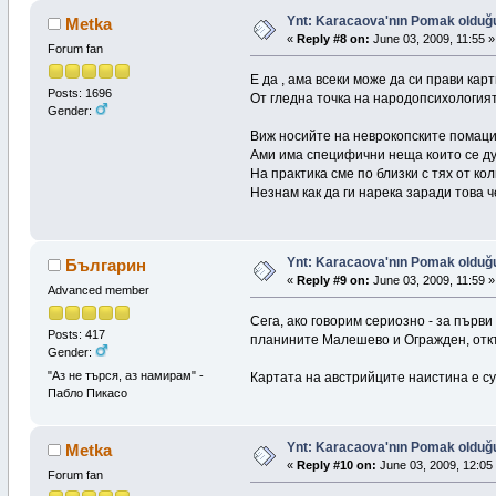
Ynt: Karacaova'nın Pomak olduğuna
Metka
«
Reply #8 on:
June 03, 2009, 11:55 »
Forum fan
E да , ама всеки може да си прави карт
Posts: 1696
От гледна точка на народопсихологият
Gender:
Виж носийте на неврокопските помаци 
Ами има специфични неща които се ду
На практика сме по близки с тях от ко
Незнам как да ги нарека заради това 
Ynt: Karacaova'nın Pomak olduğuna
Българин
«
Reply #9 on:
June 03, 2009, 11:59 »
Advanced member
Сега, ако говорим сериозно - за първ
Posts: 417
планините Малешево и Огражден, откъ
Gender:
"Аз не търся, аз намирам" -
Картата на австрийците наистина е с
Пабло Пикасо
Ynt: Karacaova'nın Pomak olduğuna
Metka
«
Reply #10 on:
June 03, 2009, 12:05
Forum fan