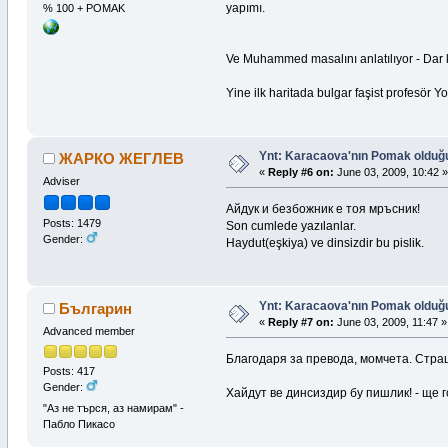
yapımı.
% 100 + POMAK
Ve Muhammed masalını anlatılıyor - Dar ka
Yine ilk haritada bulgar faşist profesör 
Ynt: Karacaova'nın Pomak olduğuna
ЖАРКО ЖЕГЛЕВ
«
Reply #6 on:
June 03, 2009, 10:42 »
Adviser
Айдук и безбожник е тоя мръсник!
Posts: 1479
Son cumlede yazılanlar.
Gender:
Haydut(eşkiya) ve dinsizdir bu pislik.
Ynt: Karacaova'nın Pomak olduğuna
Българин
«
Reply #7 on:
June 03, 2009, 11:47 »
Advanced member
Благодаря за превода, момчета. Стра
Posts: 417
Gender:
Хайдут ве динсиздир бу пишлик! - ще г
"Аз не търся, аз намирам" -
Пабло Пикасо