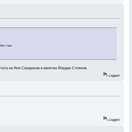
убит там.
етата на Яне Сандански и капитан Йордан Стоянов.
Logged
Logged