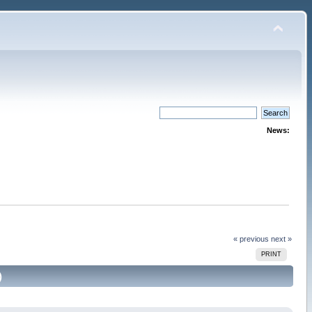
News:
« previous
next »
PRINT
)