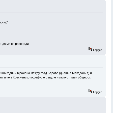
сник".
е да ми се разсарди.
Logged
отина години в района между град Берово (днешна Македония) и
ам и че в Кресненското дефиле също е имало от тази общност.
Logged