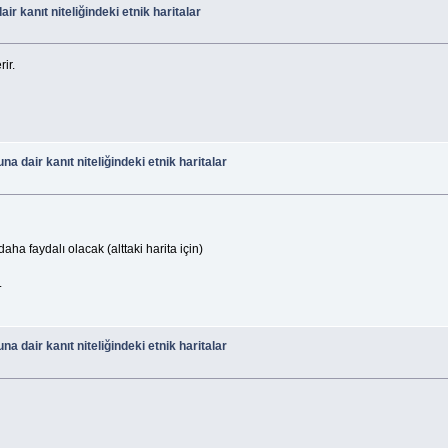
 kanıt niteliğindeki etnik haritalar
ir.
 dair kanıt niteliğindeki etnik haritalar
ha faydalı olacak (alttaki harita için)
.
 dair kanıt niteliğindeki etnik haritalar