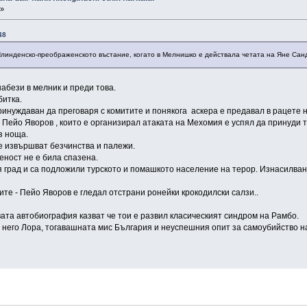
 »
48
Илинденско-преображенското въстание, когато в Мелнишко е действала четата на Яне Сан
абези в мелник и преди това.
битка.
ринуждаван да преговаря с комитите и понякога аскера е предавал в рацете н
. Пейо Яворов , които е организирал атаката на Мехомия е успял да принуди 
з ноща.
е извършват безчинства и палежи.
еност не е била спазена.
 град и са подложили турското и помашкото население на терор. Изнасилван
те - Пейо Яворов е гледал отстрани ронейки крокодилски салзи..
ата автобиография казват че тои е развил класическият синдром на Рамбо.
 него Лора, тогавашната мис България и неуспешния опит за самоубийство н