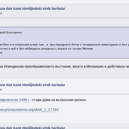
 dair kanıt niteliğindeki etnik haritalar
 »
край Българино.
ик.Бил е в османския аскер там , и при поредната битка с тогавашните комитаджии е бил 
точно и кой е бил войводата нападнал с хората си тогава Мелник.
на.
 на Илинденско-преображенското въстание, когато в Мелнишко е действала ч
 dair kanıt niteliğindeki etnik haritalar
 »
рокопско 1498 г.
- става дума за въпросния регион.
www.promacedonia.org/vk/vk_2_17.htm
 dair kanıt niteliğindeki etnik haritalar