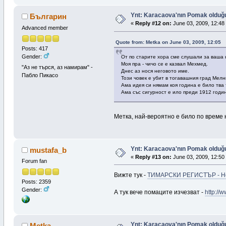
Ynt: Karacaova'nın Pomak olduğuna
Българин
«
Reply #12 on:
June 03, 2009, 12:48
Advanced member
Quote from: Metka on June 03, 2009, 12:05
Posts: 417
Gender:
От по старите хора сме слушали за ваша 
Моя пра - чичо се е казвал Мехмед.
"Аз не търся, аз намирам" -
Днес аз нося неговото име.
Пабло Пикасо
Този човек е убит в тогавашния град Мелн
Ама идея си нямам коя година е било тва 
Ама със сигурност е ило преди 1912 годи
Метка, най-вероятно е било по време
Ynt: Karacaova'nın Pomak olduğuna
mustafa_b
«
Reply #13 on:
June 03, 2009, 12:50
Forum fan
Вижте тук -
ТИМАРСКИ РЕГИСТЪР - Нев
Posts: 2359
Gender:
А тук вече помаците изчезват -
http://
Ynt: Karacaova'nın Pomak olduğuna
Metka