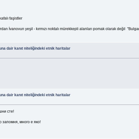
falı faşistler
Yordan İvanovun yeşil - kırmızı noktalı mürekkepli alanları pomak olarak değil "Bulg
 dair kanıt niteliğindeki etnik haritalar
 dair kanıt niteliğindeki etnik haritalar
шни сте!
о запомня, много е яко!