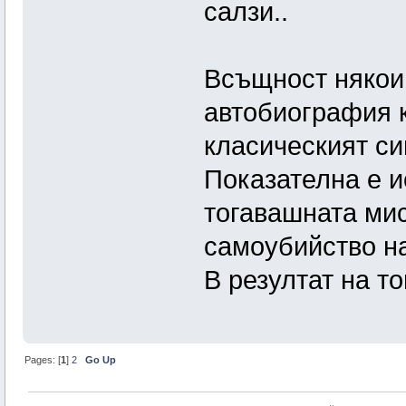
салзи..
Всъщност някои 
автобиография к
класическият с
Показателна е и
тогавашната мис
самоубийство на
В резултат на то
Pages: [
1
]
2
Go Up