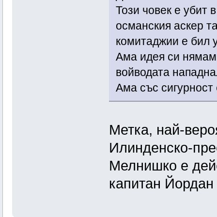
Този човек е убит 
османския аскер та
комитаджии е бил у
Ама идея си нямам 
войводата нападнал
Ама със сигурност 
Метка, най-веро
Илинденско-прео
Мелнишко е дей
капитан Йордан