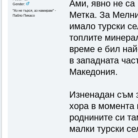
Ами, явно не са
Gender:
"Аз не търся, аз намирам" -
Метка. За Мелни
Пабло Пикасо
имало турски се
топлите минерал
време е бил на
в западната час
Македония.
Изненадан съм з
хора в момента 
роднините си та
малки турски се