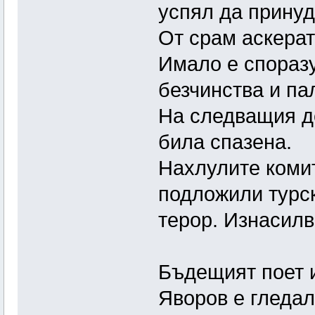
успял да принуд
От срам аскерат
Имало е спораз
безчинства и па
На следващия де
била спазена.
Нахлулите комит
подложили турс
терор. Изнасилв
Бъдещият поет и
Яворов е гледал