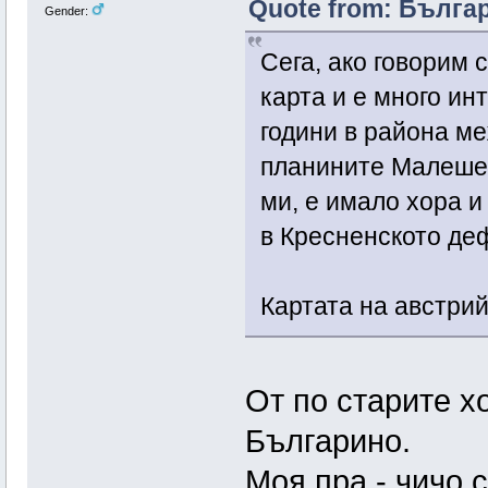
Quote from: Българ
Gender:
Сега, ако говорим 
карта и е много ин
години в района м
планините Малешев
ми, е имало хора и
в Кресненското де
Картата на австри
От по старите х
Българино.
Моя пра - чичо 