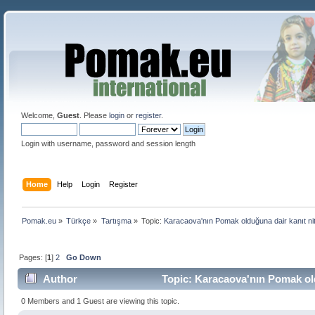
Welcome,
Guest
. Please
login
or
register
.
Login with username, password and session length
Home
Help
Login
Register
Pomak.eu
»
Türkçe
»
Tartışma
»
Topic:
Karacaova'nın Pomak olduğuna dair kanıt nitel
Pages: [
1
]
2
Go Down
Author
Topic: Karacaova'nın Pomak oldu
0 Members and 1 Guest are viewing this topic.