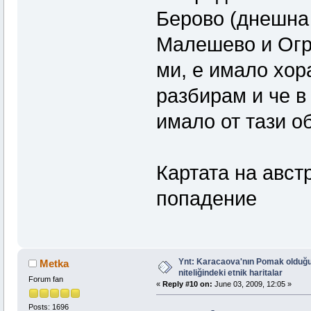
Берово (днешна
Малешево и Огр
ми, е имало хор
разбирам и че 
имало от тази о
Картата на авст
попадение
Ynt: Karacaova'nın Pomak olduğu
Metka
niteliğindeki etnik haritalar
Forum fan
«
Reply #10 on:
June 03, 2009, 12:05 »
Posts: 1696