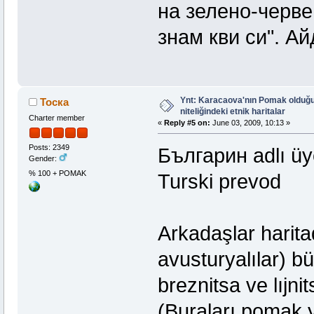
на зелено-черве
знам кви си". А
Ynt: Karacaova'nın Pomak olduğu
Тоска
niteliğindeki etnik haritalar
Charter member
«
Reply #5 on:
June 03, 2009, 10:13 »
Posts: 2349
Българин adlı üye
Gender:
% 100 + POMAK
Turski prevod
Arkadaşlar harit
avusturyalılar) b
breznitsa ve lıjni
(Buraları pomak y