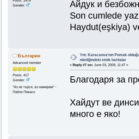
Posts: 1479
Айдук и безбожн
Gender:
Son cumlede yazı
Haydut(eşkiya) ve 
Ynt: Karacaova'nın Pomak olduğu
Българин
niteliğindeki etnik haritalar
Advanced member
«
Reply #7 on:
June 03, 2009, 11:47 »
Posts: 417
Благодаря за пр
Gender:
"Аз не търся, аз намирам" -
Пабло Пикасо
Хайдут ве динси
много е яко!