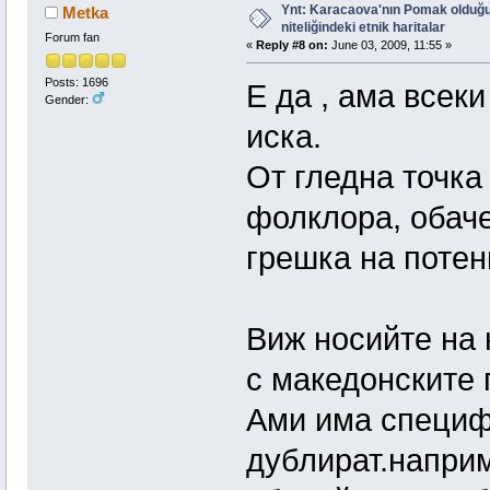
Ynt: Karacaova'nın Pomak olduğu
Metka
niteliğindeki etnik haritalar
Forum fan
«
Reply #8 on:
June 03, 2009, 11:55 »
Posts: 1696
E да , ама всек
Gender:
иска.
От гледна точка
фолклора, обаче
грешка на потен
Виж носийте на 
с македонските 
Ами има специф
дублират.наприм