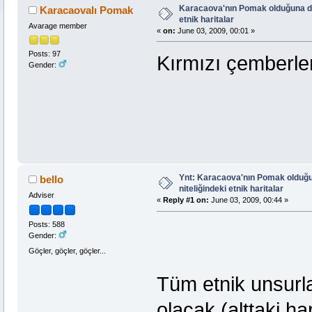
Karacaova'nın Pomak olduğuna dai
Karacaovalı Pomak
etnik haritalar
Avarage member
«
on:
June 03, 2009, 00:01 »
Posts: 97
Kırmızı çemberler
Gender:
Ynt: Karacaova'nın Pomak olduğu
bello
niteliğindeki etnik haritalar
Adviser
«
Reply #1 on:
June 03, 2009, 00:44 »
Posts: 588
Gender:
Göçler, göçler, göçler...
Tüm etnik unsurla
olacak (alttaki har