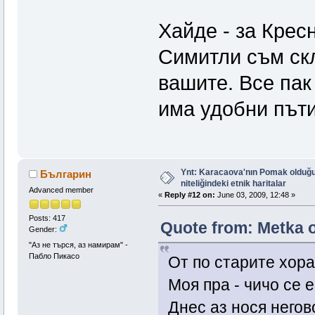
Хайде - за Крес
Симитли съм скл
вашите. Все пак
има удобни пъти
Ynt: Karacaova'nın Pomak olduğu
Българин
niteliğindeki etnik haritalar
Advanced member
«
Reply #12 on:
June 03, 2009, 12:48 »
Posts: 417
Quote from: Metka o
Gender:
"Аз не търся, аз намирам" -
Пабло Пикасо
От по старите хор
Моя пра - чичо се 
Днес аз нося негов