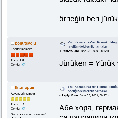
örneğin ben jürü
Ynt: Karacaova'nın Pomak olduğu
bogutevolu
niteliğindeki etnik haritalar
Charter member
«
Reply #2 on:
June 03, 2009, 08:42 »
Posts: 999
Jürüken = Yürük v
Gender:
Ynt: Karacaova'nın Pomak olduğu
Българин
niteliğindeki etnik haritalar
Advanced member
«
Reply #3 on:
June 03, 2009, 09:17 »
Posts: 417
Абе хора, герма
Gender:
"Аз не търся, аз намирам" -
са направили го