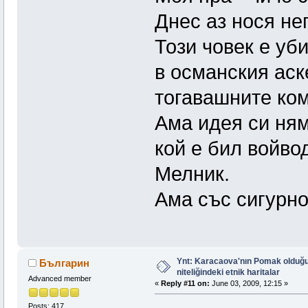
Днес аз нося не
Този човек е уб
в османския аск
тогавашните ком
Ама идея си ням
кой е бил войво
Мелник.
Ама със сигурно
Ynt: Karacaova'nın Pomak olduğu
Българин
niteliğindeki etnik haritalar
Advanced member
«
Reply #11 on:
June 03, 2009, 12:15 »
Posts: 417