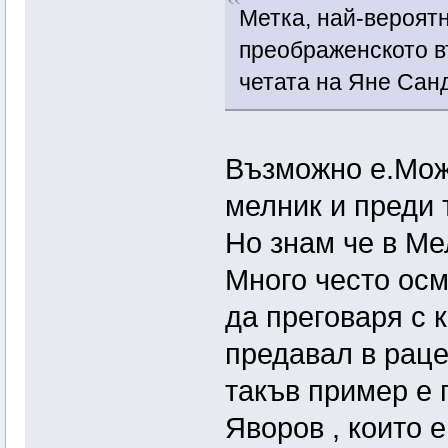
Метка, най-вероят
преображенското в
четата на Яне Сан
Възможно е.Може
мелник и преди 
Но знам че в Ме
Много често осм
да преговаря с 
предавал в раце
такъв пример е 
Яворов , които 