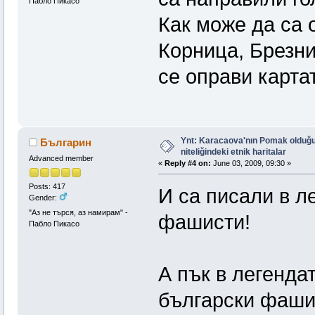
Пабло Пикасо
Как може да са 
Корница, Брезни
се оправи карт
Ynt: Karacaova'nın Pomak olduğu
Българин
niteliğindeki etnik haritalar
Advanced member
«
Reply #4 on:
June 03, 2009, 09:30 »
Posts: 417
И са писали в л
Gender:
"Аз не търся, аз намирам" -
фашисти!
Пабло Пикасо
А пък в легенда
български фаши