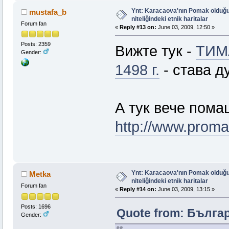
Ynt: Karacaova'nın Pomak olduğu
mustafa_b
niteliğindeki etnik haritalar
Forum fan
«
Reply #13 on:
June 03, 2009, 12:50 »
Posts: 2359
Вижте тук -
ТИМ
Gender:
1498 г.
- става д
А тук вече помац
http://www.proma
Ynt: Karacaova'nın Pomak olduğu
Metka
niteliğindeki etnik haritalar
Forum fan
«
Reply #14 on:
June 03, 2009, 13:15 »
Posts: 1696
Quote from: Българ
Gender: