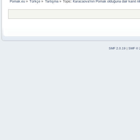
Pomak.eu
»
Türkçe
»
Tartışma
»
Topic:
Karacaova'nın Pomak olduğuna dair kanıt nitel
SMF 2.0.19
|
SMF © 