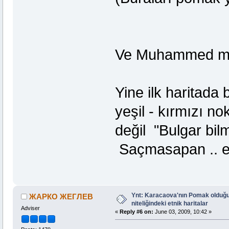
Ve Muhammed masal
Yine ilk haritada
yeşil - kırmızı n
değil "Bulgar bil
Saçmasapan .. ee
Ynt: Karacaova'nın Pomak olduğu
ЖАРКО ЖЕГЛЕВ
niteliğindeki etnik haritalar
Adviser
«
Reply #6 on:
June 03, 2009, 10:42 »