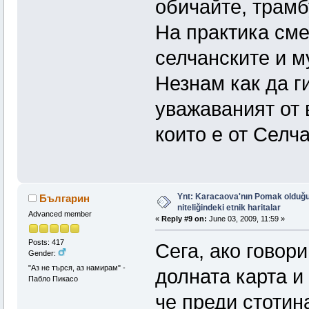
обичайте, трамб
На практика сме 
селчанските и м
Незнам как да г
уважаваният от 
които е от Селч
Ynt: Karacaova'nın Pomak olduğu
Българин
niteliğindeki etnik haritalar
Advanced member
«
Reply #9 on:
June 03, 2009, 11:59 »
Posts: 417
Сега, ако говор
Gender:
"Аз не търся, аз намирам" -
долната карта и
Пабло Пикасо
че преди стотин