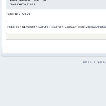
Умният винаги отстъпва.... но
само колкото да се з
Pages: [
1
]
2
Go Up
Pomak.eu
»
Български
»
Култура и изкуство
»
Селища
»
Topic:
Mogilica i Agushe
SMF 2.0.19
|
SMF © 