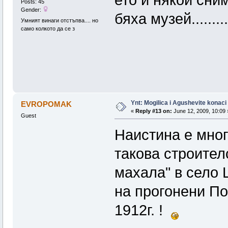
ето и някои сним
Posts: 45
Gender:
бяха музей.........
Умният винаги отстъпва.... но
само колкото да се з
Ynt: Mogilica i Agushevite konaci
EVROPOMAK
«
Reply #13 on:
June 12, 2009, 10:09 
Guest
Наистина е мног
такова строител
махала" в село 
на прогонени П
1912г. !