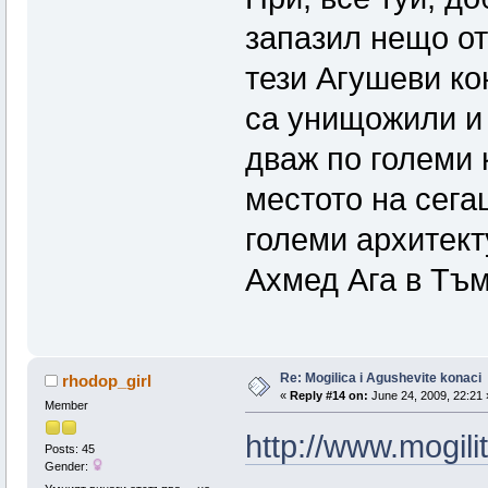
запазил нещо от
тези Агушеви кон
са унищожили и 
дваж по големи 
местото на сега
големи архитект
Ахмед Ага в Т
Re: Mogilica i Agushevite konaci
rhodop_girl
«
Reply #14 on:
June 24, 2009, 22:21 
Member
http://www.mogili
Posts: 45
Gender: