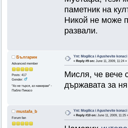
паметник на кул
Никой не може п
развали.
Ynt: Mogilica i Agushevite konaci
Българин
«
Reply #9 on:
June 11, 2009, 11:24 »
Advanced member
Мисля, че вече 
Posts: 417
Gender:
държавата за ня
"Аз не търся, аз намирам" -
Пабло Пикасо
Ynt: Mogilica i Agushevite konaci
mustafa_b
«
Reply #10 on:
June 11, 2009, 11:25 
Forum fan