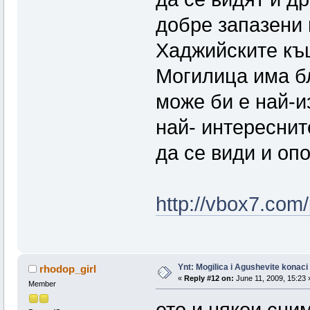
добре запазени 
Хаджийските къщ
Могилица има б
може би е най-и
най- интереснит
да се види и опо
http://vbox7.com
Ynt: Mogilica i Agushevite konaci
rhodop_girl
«
Reply #12 on:
June 11, 2009, 15:23 
Member