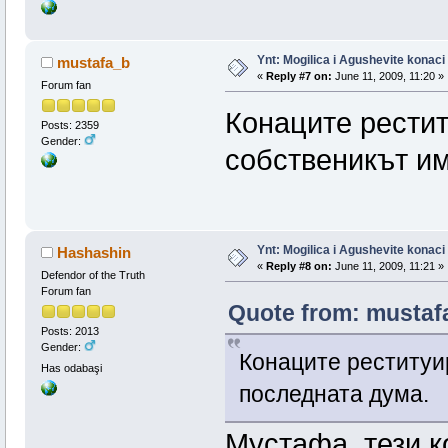
Ynt: Mogilica i Agushevite konaci
mustafa_b
«
Reply #7 on:
June 11, 2009, 11:20 »
Forum fan
Конаците рестит
Posts: 2359
Gender:
собственикът им
Ynt: Mogilica i Agushevite konaci
Hashashin
«
Reply #8 on:
June 11, 2009, 11:21 »
Defendor of the Truth
Forum fan
Quote from: mustafa
Posts: 2013
Gender:
Конаците реституир
Has odabaşi
последната дума.
Мустафа, тези к