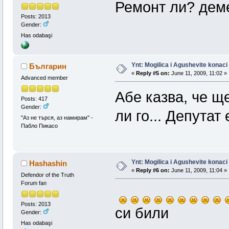
Ремонт ли? демек
Posts: 2013
Gender:
Has odabaşi
Ynt: Mogilica i Agushevite konaci
Българин
«
Reply #5 on:
June 11, 2009, 11:02 »
Advanced member
Абе казва, че щ
Posts: 417
Gender:
ли го... Депутат 
"Аз не търся, аз намирам" -
Пабло Пикасо
Ynt: Mogilica i Agushevite konaci
Hashashin
«
Reply #6 on:
June 11, 2009, 11:04 »
Defendor of the Truth
Forum fan
Posts: 2013
си били
Gender:
Has odabaşi