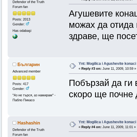
Defendor of the Truth
Forum fan
Агушевите конац
Posts: 2013
можах да отида 
Gender:
Has odabaşi
здраве, ще посе
Ynt: Mogilica i Agushevite konaci
Българин
«
Reply #3 on:
June 11, 2009, 10:59 »
Advanced member
Побързай да ги
Posts: 417
Gender:
скоро ще почне 
"Аз не търся, аз намирам" -
Пабло Пикасо
Ynt: Mogilica i Agushevite konaci
Hashashin
«
Reply #4 on:
June 11, 2009, 11:01 »
Defendor of the Truth
Forum fan