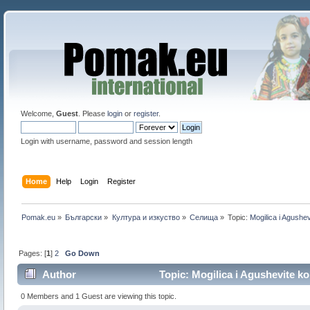
Welcome,
Guest
. Please
login
or
register
.
Login with username, password and session length
Home
Help
Login
Register
Pomak.eu
»
Български
»
Култура и изкуство
»
Селища
»
Topic:
Mogilica i Agushe
Pages: [
1
]
2
Go Down
Author
Topic: Mogilica i Agushevite k
0 Members and 1 Guest are viewing this topic.