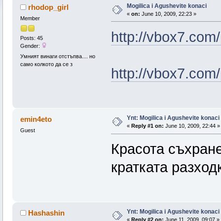
Mogilica i Agushevite konaci
rhodop_girl
«
on:
June 10, 2009, 22:23 »
Member
http://vbox7.com
Posts: 45
Gender:
Умният винаги отстъпва.... но
само колкото да се з
http://vbox7.com
Ynt: Mogilica i Agushevite konaci
emin4eto
«
Reply #1 on:
June 10, 2009, 22:44 »
Guest
Красота съхране
кратката разход
Ynt: Mogilica i Agushevite konaci
Hashashin
«
Reply #2 on:
June 11, 2009, 09:07 »