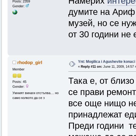
Намерих
интер
Posts: 2359
Gender:
думите на Ариф
музей, но се ну
от 30 години не 
Ynt: Mogilica i Agushevite konaci
rhodop_girl
«
Reply #11 on:
June 11, 2009, 14:57 
Member
Така е, от близо
Posts: 45
Gender:
се прави ремонт
Умният винаги отстъпва.... но
само колкото да се з
все още нищо не
принадлежат ед
Преди години те