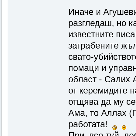
Иначе и Агушеви
разгледаш, но к
известните писа
заграбените жъл
свато-убийствот
помаци и управ
област - Салих 
от керемидите н
отщява да му с
Ама, то Аллах (Г
работата!
При, все туй, д