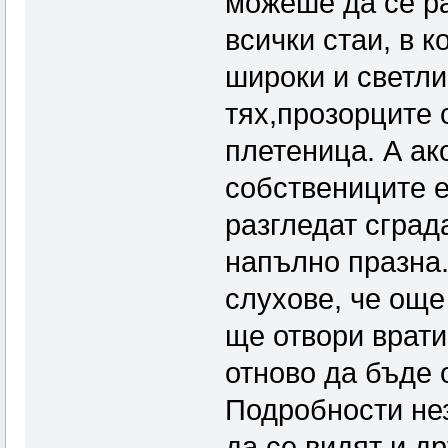
можеше да се ра
всички стаи, в к
широки и светли
тях,прозорците 
плетеница. А ак
собствениците е
разгледат сграда
напълно празна.
слухове, че още
ще отвори врати
отново да бъде 
Подробности н
да се видят и др