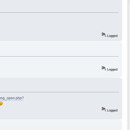
Logged
Logged
_song_open.php?
Logged