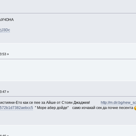
БАХЧОНА
rjJ3Dc
3:53 »
3:47 »
християни-Ето как се пее за Айше от Стоян Джаджев!
http://m.dir.bg/new
8572b1d7382aebcc5
" Море абер дойде" само изчакай сек да почне песента