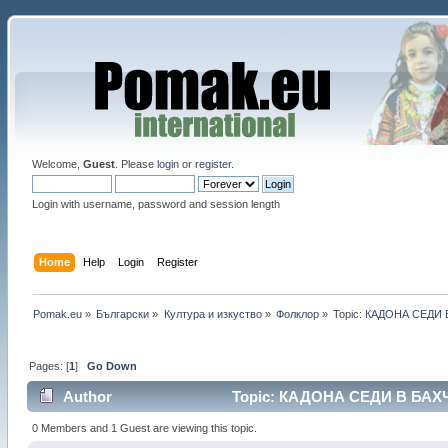
Welcome,
Guest
. Please
login
or
register
.
Login with username, password and session length
Home
Help
Login
Register
Pomak.eu
»
Български
»
Култура и изкуство
»
Фолклор
»
Topic:
КАДОНА СЕДИ 
Pages: [
1
]
Go Down
Author
Topic: КАДОНА СЕДИ В БАХЧ
0 Members and 1 Guest are viewing this topic.