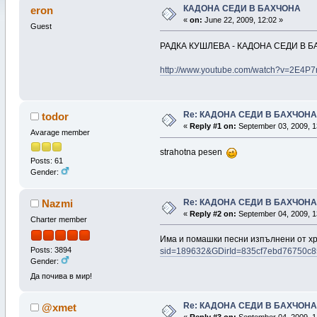
КАДОНА СЕДИ В БАХЧОНА
eron
«
on:
June 22, 2009, 12:02 »
Guest
РАДКА КУШЛЕВА - КАДОНА СЕДИ В 
http://www.youtube.com/watch?v=2E4P7
Re: КАДОНА СЕДИ В БАХЧОНА
todor
«
Reply #1 on:
September 03, 2009, 1
Avarage member
strahotna pesen
Posts: 61
Gender:
Re: КАДОНА СЕДИ В БАХЧОНА
Nazmi
«
Reply #2 on:
September 04, 2009, 1
Charter member
Има и помашки песни изпълнени от 
Posts: 3894
sid=189632&GDirId=835cf7ebd76750c
Gender:
Да почива в мир!
Re: КАДОНА СЕДИ В БАХЧОНА
@xmet