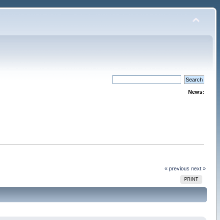
News:
« previous
next »
PRINT