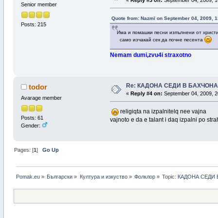
«
Reply #3 on:
September 04, 2009, 1
Senior member
Quote from: Nazmi on September 04, 2009, 1
Posts: 215
Има и помашки песни изпълнени от хри
само изчакай сек да почне песента
Nemam dumi,zvu4i straxotno
Re: КАДОНА СЕДИ В БАХЧОНА
todor
«
Reply #4 on:
September 04, 2009, 2
Avarage member
religiqta na izpalnitelq nee vajna
Posts: 61
vajnoto e da e talant i daq izpalni po str
Gender:
Pages: [
1
]
Go Up
Pomak.eu
»
Български
»
Култура и изкуство
»
Фолклор
»
Topic:
КАДОНА СЕДИ 