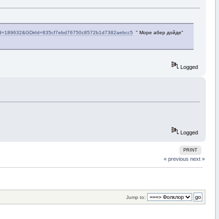
?sid=189632&GDirId=835cf7ebd76750c8572b1d7382aebcc5
" Море абер дойде"
Logged
Logged
PRINT
« previous
next »
Jump to: