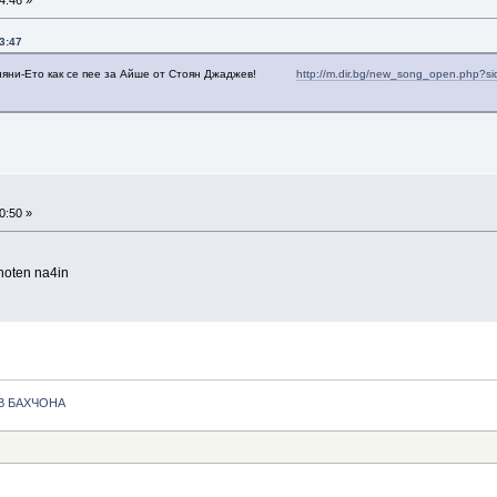
4:46 »
3:47
стияни-Ето как се пее за Айше от Стоян Джаджев!
http://m.dir.bg/new_song_open.php
0:50 »
ahoten na4in
В БАХЧОНА