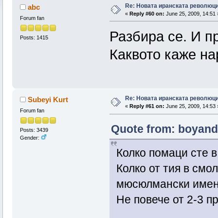
Re: Новата иранската революц
abc
«
Reply #60 on:
June 25, 2009, 14:51 
Forum fan
Разбира се. И п
Posts: 1415
Каквото каже на
Re: Новата иранската революц
Subeyi Kurt
«
Reply #61 on:
June 25, 2009, 14:53 
Forum fan
Quote from: boyando
Posts: 3439
Gender:
Колко помаци сте в
Колко от тия в смо
мюсюлмански име
Не повече от 2-3 п