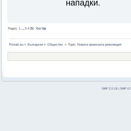
нападки.
Pages:
1
...
3
4
[
5
]
Go Up
Pomak.eu
»
Български
»
Общество 
»
Topic:
Новата иранската революция
SMF 2.0.19
|
SMF © 