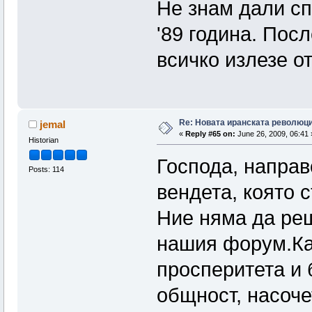
Не знам дали сп
'89 година. Пос
всичко излезе от
Re: Новата иранската революц
jemal
«
Reply #65 on:
June 26, 2009, 06:41 
Historian
Господа, направ
Posts: 114
вендета, която 
Ние няма да ре
нашия форум.Кат
просперитета и
общност, насоче