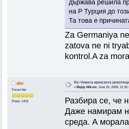
държава решила пр
на Р Турция до тоз
Та това е причинат
Za Germaniya nezn
zatova ne ni try
kontrol.A za mora
Re: Новата иранската революц
abc
«
Reply #64 on:
June 25, 2009, 21:35 
Forum fan
Разбира се, че н
Posts: 1415
Даже намирам н
среда. А морала