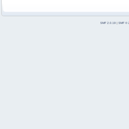
SMF 2.0.19
|
SMF © 