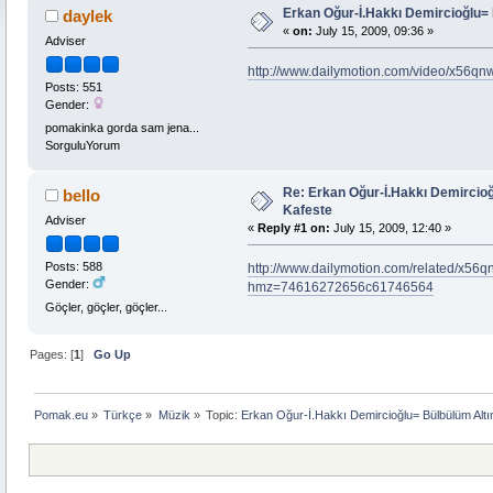
Erkan Oğur-İ.Hakkı Demircioğlu= 
daylek
«
on:
July 15, 2009, 09:36 »
Adviser
http://www.dailymotion.com/video/x56q
Posts: 551
Gender:
pomakinka gorda sam jena...
SorguluYorum
Re: Erkan Oğur-İ.Hakkı Demircioğ
bello
Kafeste
Adviser
«
Reply #1 on:
July 15, 2009, 12:40 »
Posts: 588
http://www.dailymotion.com/related/x56
Gender:
hmz=74616272656c61746564
Göçler, göçler, göçler...
Pages: [
1
]
Go Up
Pomak.eu
»
Türkçe
»
Müzik
»
Topic:
Erkan Oğur-İ.Hakkı Demircioğlu= Bülbülüm Altı