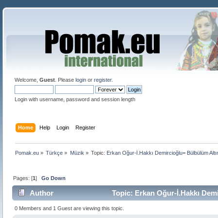
Welcome,
Guest
. Please
login
or
register
.
Login with username, password and session length
Home
Help
Login
Register
Pomak.eu
»
Türkçe
»
Müzik
»
Topic:
Erkan Oğur-İ.Hakkı Demircioğlu= Bülbülüm Altı
Pages: [
1
]
Go Down
Author
Topic: Erkan Oğur-İ.Hakkı Demi
0 Members and 1 Guest are viewing this topic.