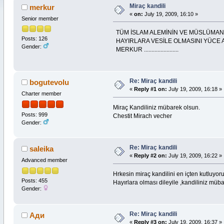
Miraç kandili
merkur
«
on:
July 19, 2009, 16:10 »
Senior member
TÜM İSLAM ALEMİNİN VE MÜSLÜMAN
Posts: 126
HAYIRLARA VESİLE OLMASINI YÜCE AL
Gender:
MERKUR .......................
Re: Miraç kandili
bogutevolu
«
Reply #1 on:
July 19, 2009, 16:18 »
Charter member
Miraç Kandiliniz mübarek olsun.
Posts: 999
Chestit Mirach vecher
Gender:
Re: Miraç kandili
saleika
«
Reply #2 on:
July 19, 2009, 16:22 »
Advanced member
Hrkesin miraç kandilini en içten kutluyo
Posts: 455
Hayırlara olması dileyile ,kandiliniz m
Gender:
Re: Miraç kandili
Ади
«
Reply #3 on:
July 19, 2009, 16:37 »