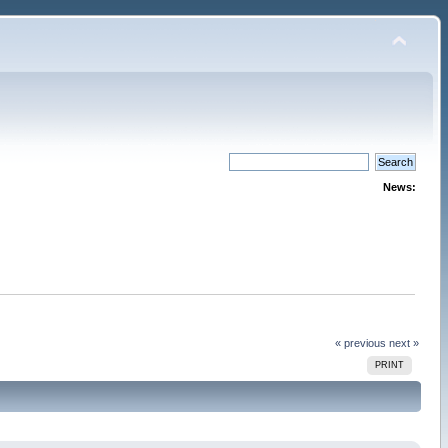
News:
« previous
next »
PRINT