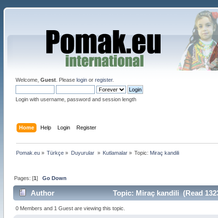
Welcome,
Guest
. Please
login
or
register
.
Login with username, password and session length
Home
Help
Login
Register
Pomak.eu
»
Türkçe
»
Duyurular 
»
Kutlamalar
»
Topic:
Miraç kandili
Pages: [
1
]
Go Down
Author
Topic: Miraç kandili (Read 132
0 Members and 1 Guest are viewing this topic.