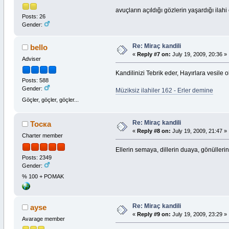
avuçların açıldığı gözlerin yaşardığı ilah
Posts: 26
Gender:
Re: Miraç kandili
bello
«
Reply #7 on:
July 19, 2009, 20:36 »
Adviser
Kandilinizi Tebrik eder, Hayırlara vesile 
Posts: 588
Gender:
Müziksiz ilahiler 162 - Erler demine
Göçler, göçler, göçler...
Re: Miraç kandili
Тоска
«
Reply #8 on:
July 19, 2009, 21:47 »
Charter member
Ellerin semaya, dillerin duaya, gönülleri
Posts: 2349
Gender:
% 100 + POMAK
Re: Miraç kandili
ayse
«
Reply #9 on:
July 19, 2009, 23:29 »
Avarage member