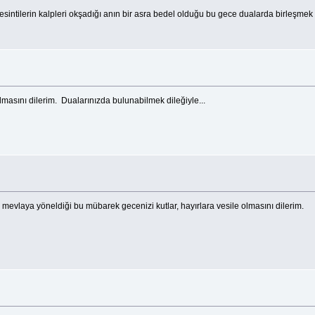
i esintilerin kalpleri okşadığı anın bir asra bedel olduğu bu gece dualarda birleşmek
olmasını dilerim. Dualarınızda bulunabilmek dileğiyle...
n mevlaya yöneldiği bu mübarek gecenizi kutlar, hayırlara vesile olmasını dilerim.