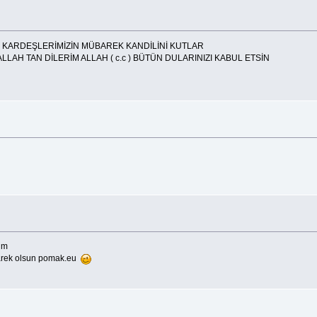
 KARDEŞLERİMİZİN MÜBAREK KANDİLİNİ KUTLAR
LAH TAN DİLERİM ALLAH ( c.c ) BÜTÜN DULARINIZI KABUL ETSİN
rum
übarek olsun pomak.eu