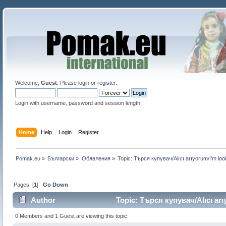
Welcome,
Guest
. Please
login
or
register
.
Login with username, password and session length
Home
Help
Login
Register
Pomak.eu
»
Български
»
Обявления
»
Topic:
Търся купувач/Alıcı arıyorum/I'm look
Pages: [
1
]
Go Down
Author
Topic: Търся купувач/Alıcı arı
0 Members and 1 Guest are viewing this topic.