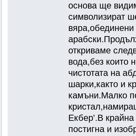
основа ще види
символизират ш
вяра,обединени 
арабски.Продъл
откриваме след
вода,без които 
чистотата на аб
шарки,както и к
камъни.Малко п
кристал,намиращ
Екбер'.В крайна
постигна и изоб