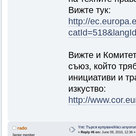
Вижте тук:
http://ec.europa.
catId=518&langI
Вижте и Комитет
съюз, който тря
инициативи и т
изкуство:
http://www.cor.eu
Ynt: Търся купувач/Alıcı arıyorum
rado
«
Reply #6 on:
June 09, 2010, 12:36 »
Senior member