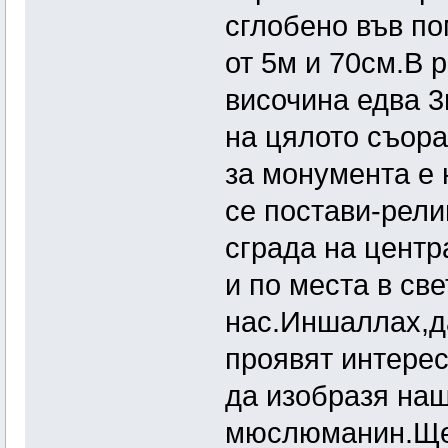
сглобено във по
от 5м и 70см.В 
височина едва 
на цялото съора
за монумента е 
се постави-рел
сграда на центр
и по места в св
нас.Иншаллах,да
проявят интерес
да изобразя наш
мюслюманин.Ще 