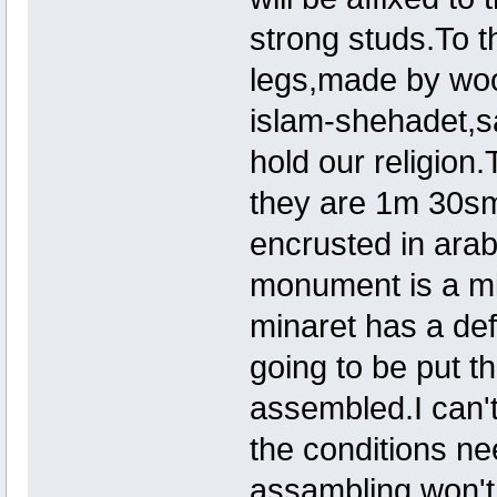
strong studs.To t
legs,made by wood
islam-shehadet,sa
hold our religion
they are 1m 30sm
encrusted in arab
monument is a m
minaret has a defi
going to be put th
assembled.I can'
the conditions n
assambling won't