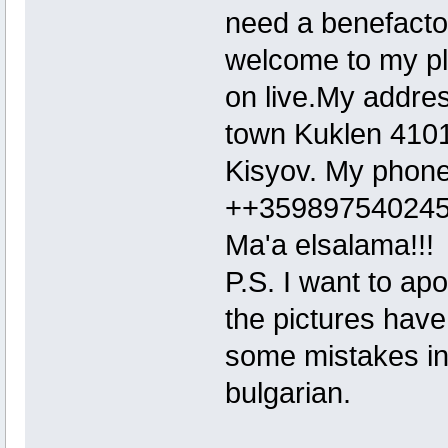
need a benefactor
welcome to my pl
on live.My addres
town Kuklen 4101 
Kisyov. My phone
++359897540245 
Ma'a elsalama!!!
P.S. I want to apo
the pictures hav
some mistakes in 
bulgarian.