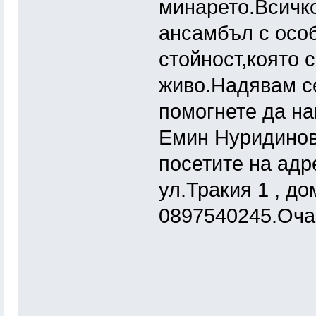
минарето.Всичко
ансамбъл с особ
стойност,която 
живо.Надявам се
помогнете да на
Емин Нуридинов
посетите на адре
ул.Тракия 1 , до
0897540245.Очак