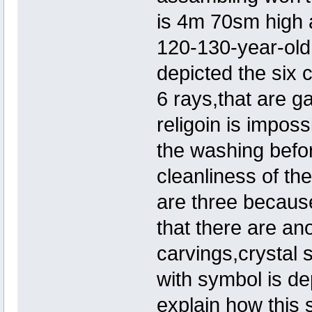
is 4m 70sm high 
120-130-year-old.
depicted the six c
6 rays,that are g
religoin is impos
the washing befo
cleanliness of the 
are three becaus
that there are a
carvings,crystal 
with symbol is dep
explain how this s