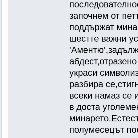
последователнос
започнем от пет
поддържат мина
шестте важни ус
'Аментю',задълж
абдест,отразено
украси символи
разбира се,стиг
всеки намаз се 
в доста уголеме
минарето.Естест
полумесецът пос