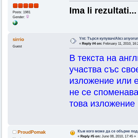
Ima li rezultati..
Posts: 1981
Gender:
Ynt: Търся купувач/Alıcı arıyorum
sirrio
«
Reply #4 on:
February 11, 2010, 16:
Guest
В текста на анг
участва със сво
изложение или е
не се споменава
това изложение 
Към кого може да се обърне под
ProudPomak
«
Reply #5 on:
June 08, 2010, 17:45 »