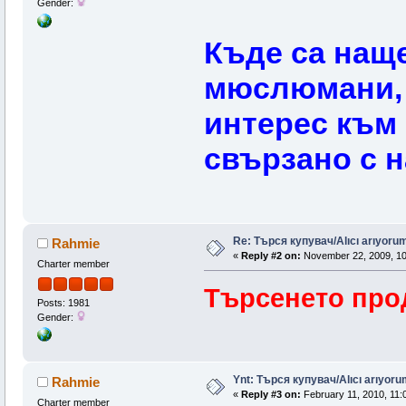
Gender:
Къде са нащ
мюслюмани, 
интерес към
свързано с н
Re: Търся купувач/Alıcı arıyorum/
Rahmie
«
Reply #2 on:
November 22, 2009, 10
Charter member
Търсенето про
Posts: 1981
Gender:
Ynt: Търся купувач/Alıcı arıyorum
Rahmie
«
Reply #3 on:
February 11, 2010, 11:
Charter member