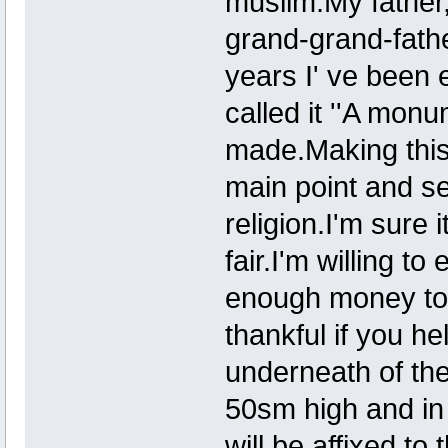
muslim.My father
grand-grand-fath
years I' ve been 
called it ''A monum
made.Making this
main point and se
religion.I'm sure 
fair.I'm willing to
enough money to d
thankful if you h
underneath of the
50sm high and in
will be affixed to