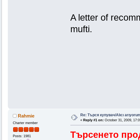
A letter of recom
mufti.
Re: Търся купувач/Alıcı arıyorum/
Rahmie
«
Reply #1 on:
October 31, 2009, 17:0
Charter member
Търсенето про
Posts: 1981