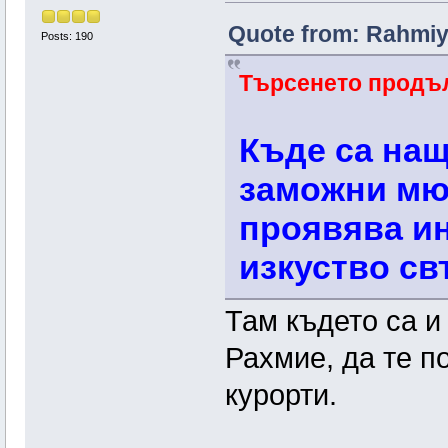
Quote from: Rahmiye
Posts: 190
Търсенето продъл
Къде са нащ
заможни мю
проявява и
изкуство св
Там където са и
Рахмие, да те п
курорти.