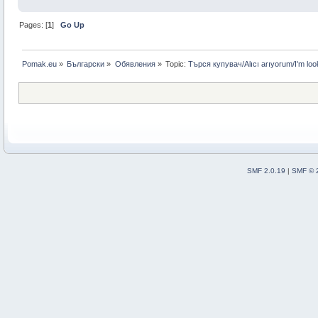
Pages: [
1
]
Go Up
Pomak.eu
»
Български
»
Обявления
»
Topic:
Търся купувач/Alıcı arıyorum/I'm look
SMF 2.0.19
|
SMF © 