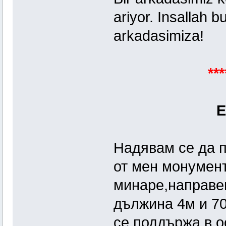
ariyor. Insallah b
arkadasimiza!
***
Е
Надявам се да 
от мен монумен
минаре,направен
дължина 4м и 7
се поддържа в о