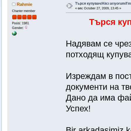
Търся купувач/Alıcı arıyorum/I'm 
Rahmie
«
on:
October 27, 2009, 13:45 »
Charter member
Търся ку
Posts: 1981
Gender:
Надявам се чрез
потходящ купува
Изреждам в пост
документи на тв
Дано да има фай
Успех!
Bir arkadasimiz ke