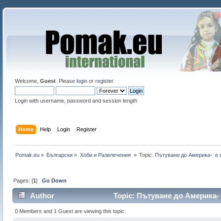
Welcome,
Guest
. Please
login
or
register
.
Login with username, password and session length
Home
Help
Login
Register
Pomak.eu
»
Български
»
Хоби и Развлечения 
»
Topic:
Пътуване до Америка-  е
Pages: [
1
]
Go Down
Author
Topic: Пътуване до Америка- 
0 Members and 1 Guest are viewing this topic.