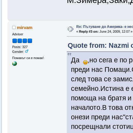
М.Зимера,Заки,Дж
Re: Пътуване до Америка- е н
mirvam
«
Reply #3 on:
June 24, 2009, 12:07 »
Adviser
Quote from: Nazmi o
Posts: 327
Gender:
Помакът си е помак!
Да
,но сега е по
преди нас Помаци.С
след това се зами
семейно.Истина е е
помоща на братя и 
началото.В това о
онези преди нас"ст
посрещнали стотици