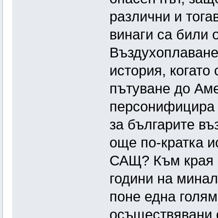
различни и тогав
винаги са били 
Въздухоплаване
история, когато
пътуване до Аме
персонифицира н
за българите в
още по-кратка и
САЩ? Към края н
години на минал
поне една голяма
осъществявани о