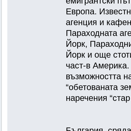
емигрантски път
Европа. Извест
агенция и кафе
Параходната аг
Йорк, Параходни
Йорк и още стоти
част-в Америка.
възможността на
“обетованата зе
наречения “стар 
Цит
България сряда