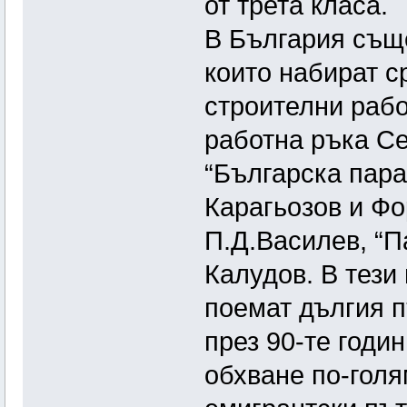
от трета класа.
В България съще
които набират с
строителни рабо
работна ръка Се
“Българска пара
Карагьозов и Фо
П.Д.Василев, “П
Калудов. В тези
поемат дългия 
през 90-те годи
обхване по-голя