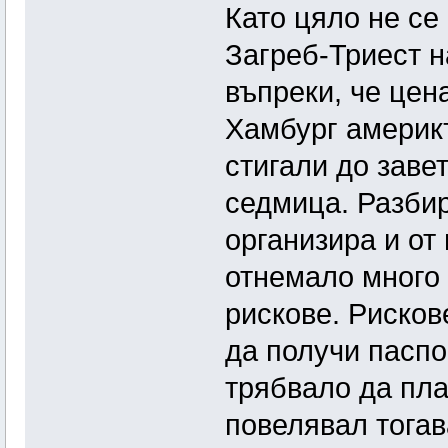
Като цяло не с
Загреб-Триест н
въпреки, че цен
Хамбург америкъ
стигали до заве
седмица. Разбир
организира и от
отнемало много 
рискове. Рисков
да получи паспо
трябвало да пла
повелявал тогав