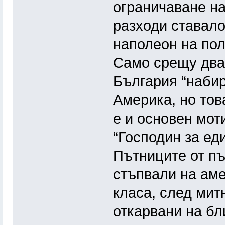
ограничаване на
разходи ставало
наполеон на пол
Само срещу двад
България “набир
Америка, но тов
е и основен мот
“Господин за ед
Пътниците от п
стъпвали на аме
класа, след мит
откарвани на бл