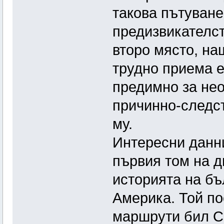
такова пътуване
предизвикателс
второ място, н
трудно приема е
предимно за не
причинно-следс
му.
Интересни данни
първия том на д
историята на бъ
Америка. Той по
маршрути бил 