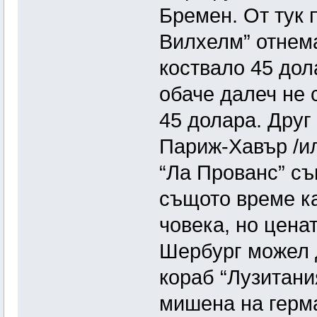
Бремен. От тук 
Вилхелм” отнем
коствало 45 дол
обаче далеч не
45 долара. Друг
Париж-Хавър /ил
“Ла Прованс” съ
същото време ка
човека, но цена
Шербург можел д
кораб “Лузитани
мишена на герм