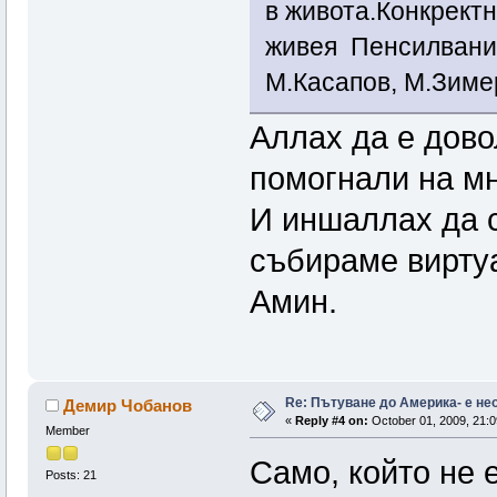
в живота.Конкректн
живея Пенсилвания
М.Касапов, М.Зимера
Аллах да е довол
помогнали на мн
И иншаллах да с
събираме виртуа
Амин.
Re: Пътуване до Америка- е н
Демир Чобанов
«
Reply #4 on:
October 01, 2009, 21:0
Member
Само, който не 
Posts: 21