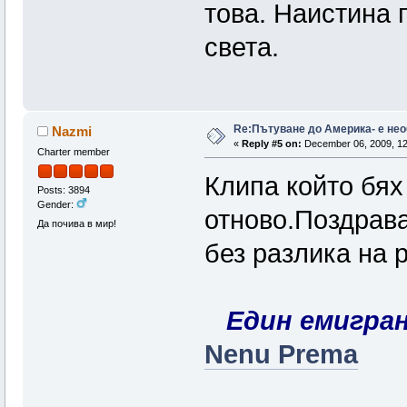
това. Наистина 
света.
Re:Пътуване до Америка- е не
Nazmi
«
Reply #5 on:
December 06, 2009, 12
Charter member
Клипа който бях
Posts: 3894
Gender:
отново.Поздрава
Да почива в мир!
без разлика на р
Един емигран
Nenu Prema