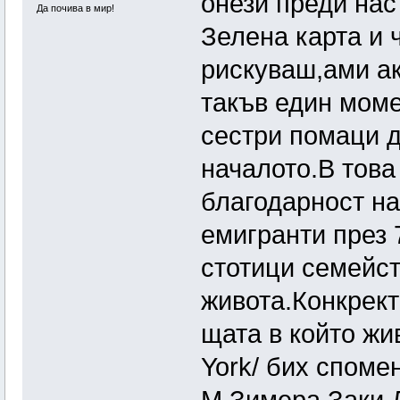
онези преди нас
Да почива в мир!
Зелена карта и 
рискуваш,ами ак
такъв един моме
сестри помаци д
началото.В това
благодарност на
емигранти през 
стотици семейст
живота.Конкрект
щата в който ж
York/ бих споме