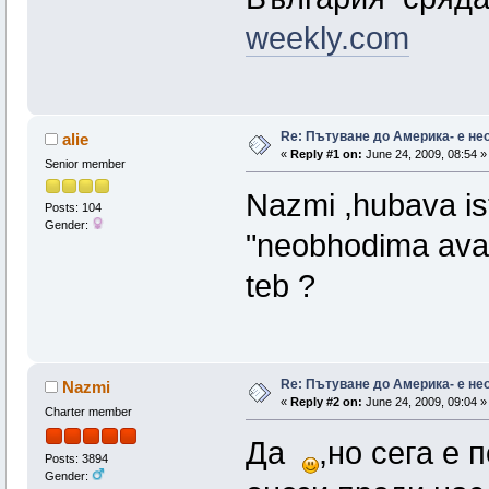
weekly.com
Re: Пътуване до Америка- е н
alie
«
Reply #1 on:
June 24, 2009, 08:54 »
Senior member
Nazmi ,hubava ist
Posts: 104
Gender:
"neobhodima avant
teb ?
Re: Пътуване до Америка- е н
Nazmi
«
Reply #2 on:
June 24, 2009, 09:04 »
Charter member
Да
,но сега е 
Posts: 3894
Gender: