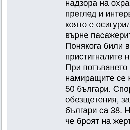
надзора на охр
преглед и интер
която е осигури
върне пасажерит
Понякога били 
пристигналите 
При потъването 
намиращите се 
50 българи. Спо
обезщетения, за
българи са 38. 
че броят на жер