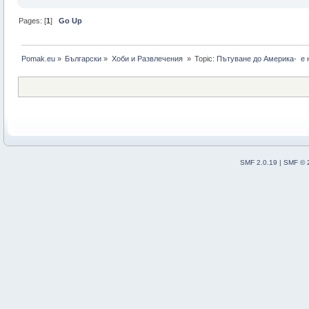
Pages: [
1
]
Go Up
Pomak.eu
»
Български
»
Хоби и Развлечения 
»
Topic:
Пътуване до Америка-  е
SMF 2.0.19
|
SMF © 