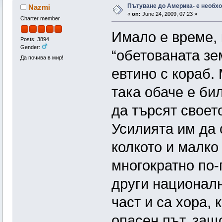
Пътуване до Америка- е необх
Nazmi
«
on:
June 24, 2009, 07:23 »
Charter member
Имало е време, 
Posts: 3894
Gender:
“обетованата зе
Да почива в мир!
евтино с кораб.
така обаче е би
да търсят своет
Усилията им да 
колкото и малко 
многократно по-
други националн
част и са хора, 
опасен път, защ