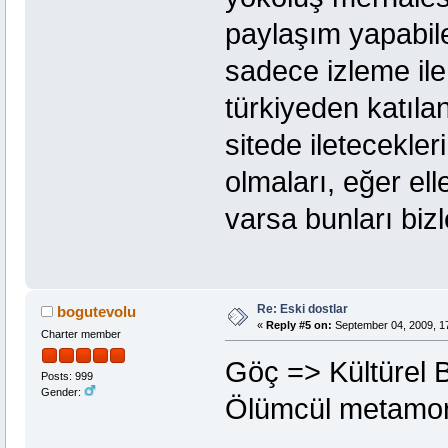
paylaşım yapabilec
sadece izleme ile
türkiyeden katıl
sitede iletecekler
olmaları, eğer el
varsa bunları biz
Re: Eski dostlar
bogutevolu
«
Reply #5 on:
September 04, 2009, 1
Charter member
Göç => Kültürel 
Posts: 999
Gender:
Ölümcül metamor