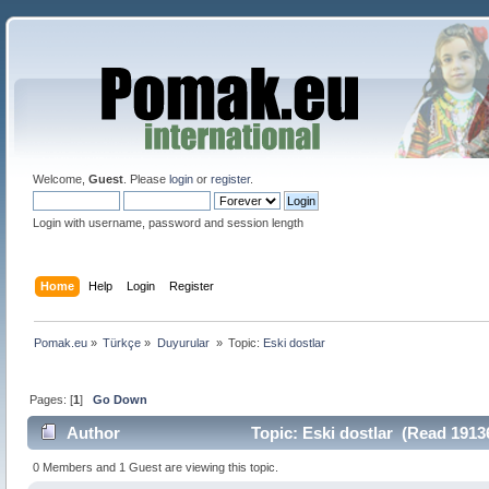
Welcome,
Guest
. Please
login
or
register
.
Login with username, password and session length
Home
Help
Login
Register
Pomak.eu
»
Türkçe
»
Duyurular 
»
Topic:
Eski dostlar
Pages: [
1
]
Go Down
Author
Topic: Eski dostlar (Read 1913
0 Members and 1 Guest are viewing this topic.