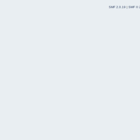
SMF 2.0.19
|
SMF © 