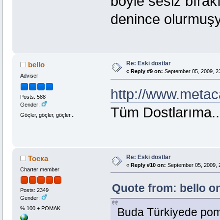
böyle sesiz bırak
denince olurmuş
Re: Eski dostlar
bello
«
Reply #9 on:
September 05, 2009, 2
Adviser
http://www.meta
Posts: 588
Gender:
Tüm Dostlarıma..
Göçler, göçler, göçler...
Re: Eski dostlar
Тоска
«
Reply #10 on:
September 05, 2009, 
Charter member
Quote from: bello o
Posts: 2349
Gender:
% 100 + POMAK
Buda Türkiyede pomak