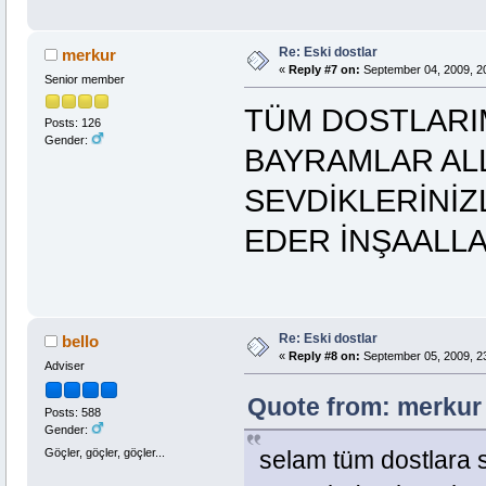
Re: Eski dostlar
merkur
«
Reply #7 on:
September 04, 2009, 2
Senior member
TÜM DOSTLARIM
Posts: 126
Gender:
BAYRAMLAR AL
SEVDİKLERİNİZ
EDER İNŞAALLA
Re: Eski dostlar
bello
«
Reply #8 on:
September 05, 2009, 2
Adviser
Quote from: merkur 
Posts: 588
Gender:
Göçler, göçler, göçler...
selam tüm dostlara 