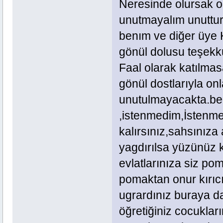
Neresinde olursak 
unutmayalım unuttu
benım ve diğer üye 
gönül dolusu teşekk
Faal olarak katılma
gönül dostlarıyla on
unutulmayacakta.be
,istenmedim,İstenmed
kalırsınız,sahsınıza 
yagdırılsa yüzünüz 
evlatlarınıza siz po
pomaktan onur kırıcı
ugrardınız buraya d
öğretiğiniz cocuklar