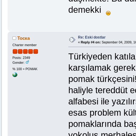
demekki
Re: Eski dostlar
Тоска
«
Reply #4 on:
September 04, 2009, 1
Charter member
Türkiyeden katıla
Posts: 2349
Gender:
karşılamak gereki
% 100 + POMAK
pomak türkçesini!
haliyle tereddüt e
alfabesi ile yazıl
esas problem kült
pomaklarında baş
yokoluş merhalesi