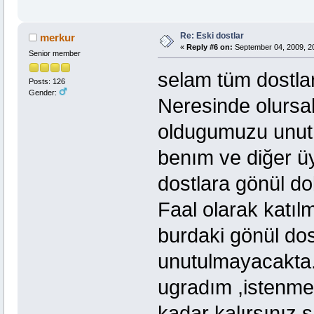
Re: Eski dostlar
merkur
«
Reply #6 on:
September 04, 2009, 2
Senior member
selam tüm dostla
Posts: 126
Gender:
Neresinde olursa
oldugumuzu unut
benım ve diğer ü
dostlara gönül d
Faal olarak katı
burdaki gönül dos
unutulmayacakta
ugradım ,istenme
kadar kalırsınız,s