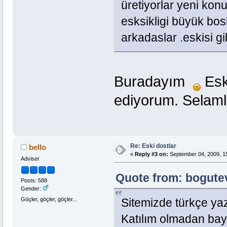
üretiyorlar yeni kon
esksikligi büyük bosl
arkadaslar .eskisi g
Buradayım
Esk
ediyorum. Selaml
Re: Eski dostlar
bello
«
Reply #3 on:
September 04, 2009, 1
Adviser
Quote from: bogutev
Posts: 588
Gender:
Göçler, göçler, göçler...
Sitemizde türkçe yaz
Katılım olmadan bay