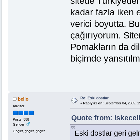
sitede Türkiyeden
kadar fazla iken 
verici boyutta. B
çağırıyorum. Site
Pomakların da dil
biçimde yansıtıl
Re: Eski dostlar
bello
«
Reply #2 on:
September 04, 2009, 1
Adviser
Quote from: iskecel
Posts: 588
Gender:
Göçler, göçler, göçler...
Eski dostlar geri gel