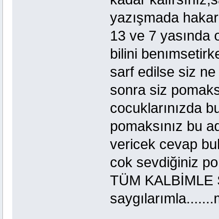
yazışmada hakare
13 ve 7 yasında o
bilini benımsetirk
sarf edilse siz n
sonra siz pomaksı
cocuklarınızda bu
pomaksınız bu ad
vericek cevap bu
cok sevdiğiniz p
TÜM KALBİMLE S
saygılarımla......