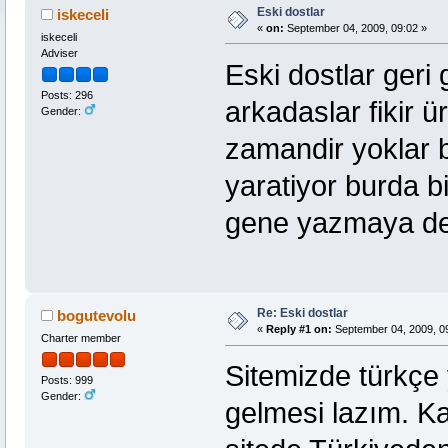
Eski dostlar
iskeceli
«
on:
September 04, 2009, 09:02 »
iskeceli
Adviser
Eski dostlar geri
Posts: 296
arkadaslar fikir ü
Gender:
zamandir yoklar b
yaratiyor burda bi
gene yazmaya dev
Re: Eski dostlar
bogutevolu
«
Reply #1 on:
September 04, 2009, 0
Charter member
Sitemizde türkçe
Posts: 999
Gender:
gelmesi lazım. K