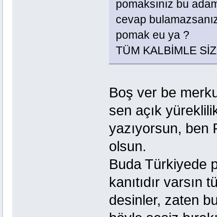
pomaksınız bu adam 
cevap bulamazsanız 
pomak eu ya ?
TÜM KALBİMLE SİZİNL
Boş ver be merkur
sen açık yüreklil
yazıyorsun, ben 
olsun.
Buda Türkiyede p
kanıtıdır varsın 
desinler, zaten b