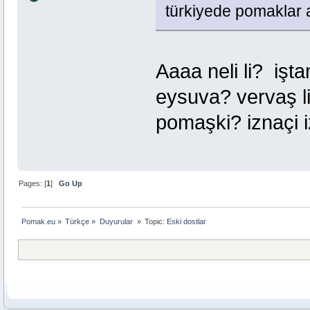
türkiyede pomaklar a
Aaaa neli li? işta
eysuva? vervaş l
pomaşki? iznaçi i
Pages: [
1
]
Go Up
Pomak.eu
»
Türkçe
»
Duyurular 
»
Topic:
Eski dostlar