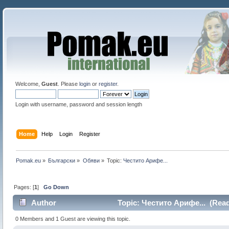
Welcome,
Guest
. Please
login
or
register
.
Login with username, password and session length
Home
Help
Login
Register
Pomak.eu
»
Български
»
Oбяви
»
Topic:
Честито Арифе...
Pages: [
1
]
Go Down
Author
Topic: Честито Арифе... (Read
0 Members and 1 Guest are viewing this topic.