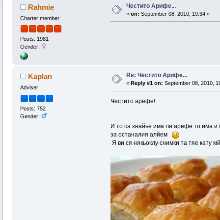
Честито Арифе...
Rahmie
«
on:
September 08, 2010, 19:34 »
Charter member
Posts: 1981
Gender:
Re: Честито Арифе...
Kaplan
«
Reply #1 on:
September 08, 2010, 1
Adviser
Честито арефе!
Posts: 752
Gender:
И то са знайье има ли арефе то има и
за останалия алйем
Я ви ся някьоклу снимки та тяе кату мй