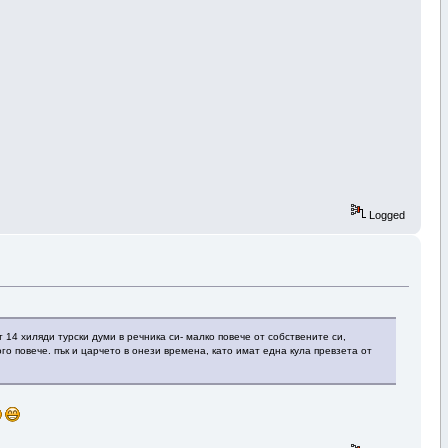
Logged
 14 хиляди турски думи в речника си- малко повече от собствените си,
го повече. пък и царчето в онези времена, като имат една кула превзета от