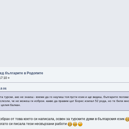
ед българите в Родопите
17:10 »
18:06
а турски, ако не знаеш - вземи да го научиш тоя пусти език и ще видиш, българите ползват
лезли, че не можеш ги изброи. какво да правим цат Борис изклал 52 рода, но те били мно
 целия балкан.
брах от това което си написала, освен за турските думи в българския език
когато си писала тези несвързани работи