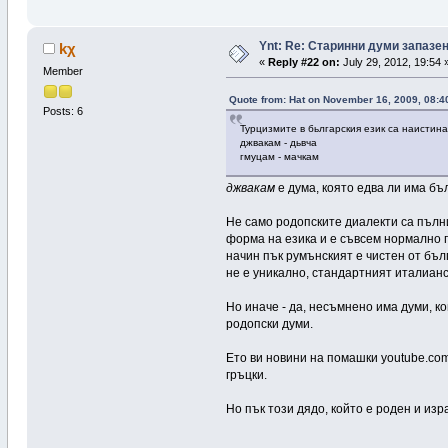
Ynt: Re: Старинни думи запазе
kχ
«
Reply #22 on:
July 29, 2012, 19:54 
Member
Quote from: Hat on November 16, 2009, 08:4
Posts: 6
Турцизмите в бьлгарския език са наистин
джвакам - дьвча
гмуцам - мачкам
джвакам
е дума, която едва ли има бъл
Не само родопските диалекти са пълн
форма на езика и е съвсем нормално п
начин пък румънският е чистен от бълг
не е уникално, стандартният италианс
Но иначе - да, несъмнено има думи, ко
родопски думи.
Ето ви новини на помашки youtube.com
гръцки.
Но пък този дядо, който е роден и из