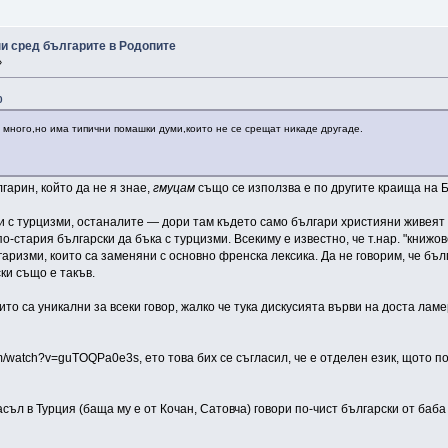
ни сред българите в Родопите
»
0
а много,но има типични помашки думи,които не се срещат никаде другаде.
гарин, който да не я знае,
гмуцам
също се използва е по другите краища на Б
и с турцизми, останалите — дори там където само българи християни живеят
о-стария български да бъка с турцизми. Всекиму е известно, че т.нар. "книжо
аризми, които са заменяни с основно френска лексика. Да не говорим, че бъл
ки също е такъв.
ито са уникални за всеки говор, жалко че тука дискусията върви на доста лам
/watch?v=guTOQPa0e3s, ето това бих се съгласил, че е отделен език, щото по
расъл в Турция (баща му е от Кочан, Сатовча) говори по-чист български от ба