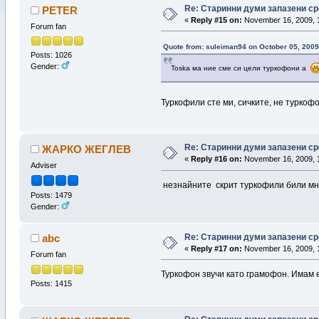
Re: Старинни думи запазени ср
PETER
«
Reply #15 on:
November 16, 2009, 
Forum fan
Quote from: suleiman94 on October 05, 2009
Posts: 1026
Gender:
Toska ма ние сме си цели туркофони а
Туркофили сте ми, сичките, не туркоф
Re: Старинни думи запазени ср
ЖАРКО ЖЕГЛЕВ
«
Reply #16 on:
November 16, 2009, 
Adviser
незнайнитe скрит туркофили били мн
Posts: 1479
Gender:
Re: Старинни думи запазени ср
abc
«
Reply #17 on:
November 16, 2009, 1
Forum fan
Туркофон звучи като грамофон. Имам е
Posts: 1415