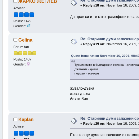
Re: Старинни думи запазени ср
ЖАРКО ЖЕГЛЕВ
«
Reply #18 on:
November 16, 2009, 1
Adviser
Да прав си и те като грамофоните са з
Posts: 1479
Gender:
Re: Старинни думи запазени ср
Gelina
«
Reply #19 on:
November 16, 2009, 
Forum fan
Quote from: hat on November 16, 2009, 08:4
Posts: 1487
Gender:
Турцизмите в бьлгарския език са наистин
джвакам - дьвча
гмуцам - мачкам
жувало-дъвка
жова-дъвча
бохта-бия
Re: Старинни думи запазени ср
Kaplan
«
Reply #20 on:
November 16, 2009, 
Adviser
Ето ви още думи използвани от помац