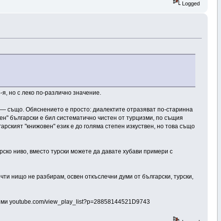
Logged
-я, но с леко по-различно значение.
 — също. Обяснението е просто: диалектите отразяват по-старинна
вен" български е бил систематично чистен от турцизми, по същия
гарският "книжовен" език е до голяма степен изкуствен, но това също
ерско ниво, вместо турски можете да давате хубави примери с
чти нищо не разбирам, освен откъслечни думи от български, турски,
ба ми youtube.com/view_play_list?p=28858144521D9743