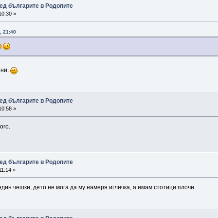
ед българите в Родопите
10:30 »
, 21:40
они.
ед българите в Родопите
10:58 »
ого.
ед българите в Родопите
1:14 »
дин чешки, дето не мога да му намеря игличка, а имам стотици плочи.