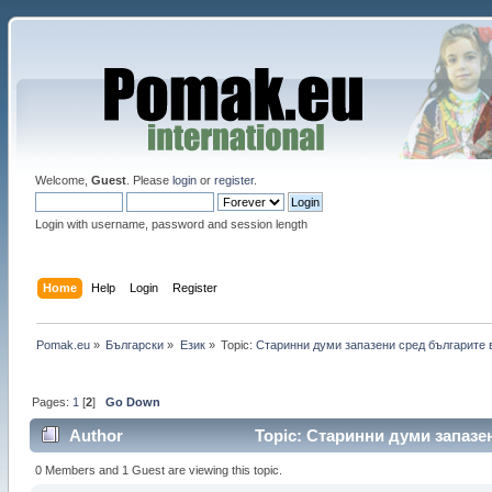
Welcome,
Guest
. Please
login
or
register
.
Login with username, password and session length
Home
Help
Login
Register
Pomak.eu
»
Български
»
Eзик
»
Topic:
Старинни думи запазени сред българите 
Pages:
1
[
2
]
Go Down
Author
Topic: Старинни думи запазен
0 Members and 1 Guest are viewing this topic.