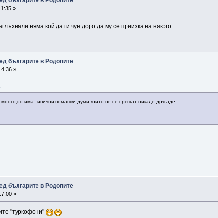
ед българите в Родопите
1:35 »
аглъхнали няма кой да ги чуе доро да му се приизка на някого.
ед българите в Родопите
14:36 »
0
а много,но има типични помашки думи,които не се срещат никаде другаде.
ед българите в Родопите
17:00 »
ите "туркофони"