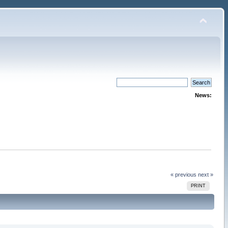
News:
« previous
next »
PRINT