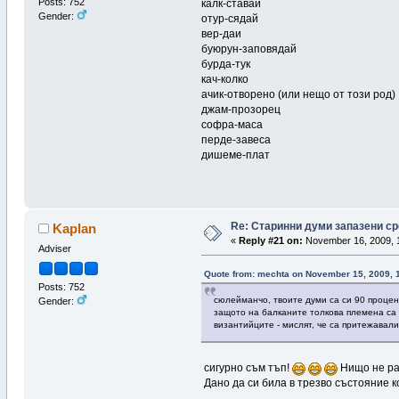
Posts: 752
калк-ставай
Gender:
отур-сядай
вер-даи
буюрун-заповядай
бурда-тук
кач-колко
ачик-отворено (или нещо от този род)
джам-прозорец
софра-маса
перде-завеса
дишеме-плат
Re: Старинни думи запазени ср
Kaplan
«
Reply #21 on:
November 16, 2009, 
Adviser
Quote from: mechta on November 15, 2009, 
Posts: 752
сюлейманчо, твоите думи са си 90 процент
Gender:
защото на балканите толкова племена са с
византийците - мислят, че са притежавали
сигурно съм тъп!
Нищо не раз
Дано да си била в трезво състояние 