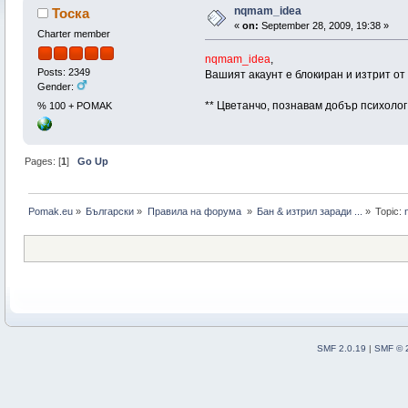
nqmam_idea
Тоска
«
on:
September 28, 2009, 19:38 »
Charter member
nqmam_idea
,
Posts: 2349
Вашият акаунт е блокиран и изтрит от
Gender:
** Цветанчо, познавам добър психолог
% 100 + POMAK
Pages: [
1
]
Go Up
Pomak.eu
»
Български
»
Правила на форума 
»
Бан & изтрил заради ...
»
Topic:
SMF 2.0.19
|
SMF © 