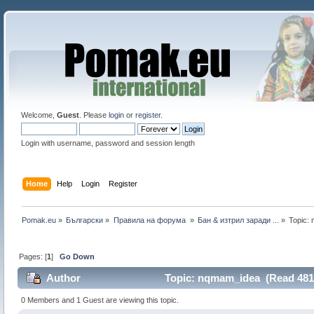
Welcome,
Guest
. Please
login
or
register
.
Login with username, password and session length
Home
Help
Login
Register
Pomak.eu
»
Български
»
Правила на форума 
»
Бан & изтрил заради ...
»
Topic:
Pages: [
1
]
Go Down
Author
Topic: nqmam_idea (Read 4811
0 Members and 1 Guest are viewing this topic.