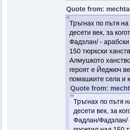
Quote from: mechta 
Тръгнах по пътя на
десети век, за ког
Фадзлан/ - арабски
150 тюркски ханства
Алмушкото ханство
героят е Йеджюч ве
помашките села и 
Quote from: mechta
Тръгнах по пътя н
десети век, за ко
Фадлан/Фадзлан/ 
посетил над 150 т