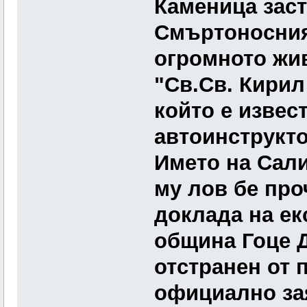
Каменица заст
Смъртоносния
огромното жив
"Св.Св. Кирил
който е извест
автоинструкто
Името на Сали
му лов бе про
доклада на ек
община Гоце Д
отстранен от 
официално за