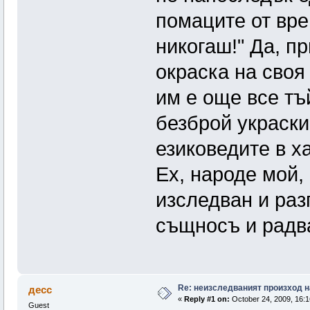
помаците от вре
никогаш!" Да, п
окраска на своя
им е още все тъ
безброй украски
езиковедите в х
Ех, народе мой,
изследван и раз
същносъ и радва
Re: неизследваният произход н
десс
«
Reply #1 on:
October 24, 2009, 16:1
Guest