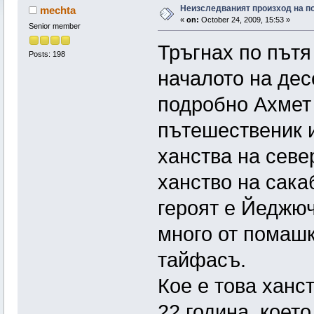
Неизследваният произход на п
mechta
«
on:
October 24, 2009, 15:53 »
Senior member
Тръгнах по пътя
Posts: 198
началото на десе
подробно Ахмет 
пътешественик и
ханства на севе
ханство на сака
героят е Йеджюч
много от помаш
тайфасъ.
Кое е това ханс
22 година, коет