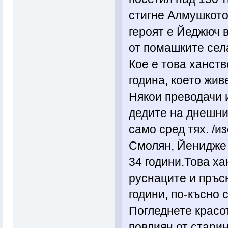
стигне Алмушкото
героят е Йеджюч 
от помашките сел
Кое е това ханст
година, което жив
Някои преводачи и
дедите на днешни
само сред тях. /и
Смолян, Йенидже /
34 години.Това ха
руснаците и пръс
години, по-късно 
Погледнете красот
повлиян от старин