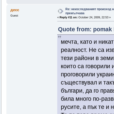
Re: неизследваният произход н
десс
премълчава
Guest
«
Reply #11 on:
October 24, 2009, 22:53 »
Quote from: pomak 
мечта, като и никат
реалност. Не са из
тези райони в земи
които са говорили и
проговорили украин
съществувал и такъ
българи, да го пра
била много по-разв
русите, а пък те и