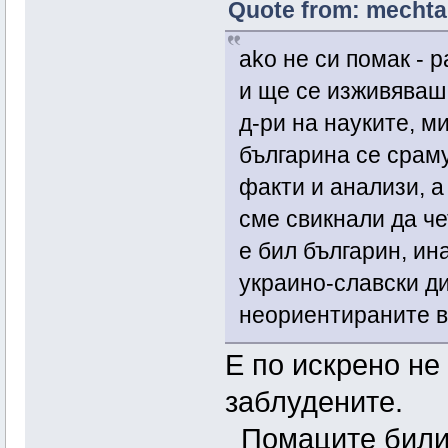
Quote from: mechta 
ako не си помак - 
и ще се изживяваш 
д-ри на науките, м
българина се сраму
факти и анализи, 
сме свикнали да че
е бил българин, ин
украино-славски ди
неориентираните в
Е по искрено не
заблудените.
Помаците били к