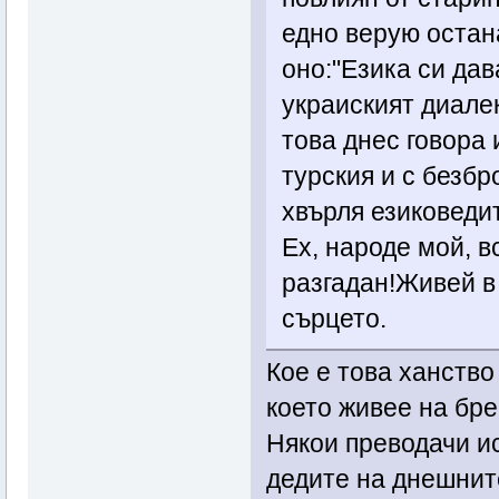
едно верую остан
оно:"Езика си дав
украиският диалек
това днес говора 
турския и с безбр
хвърля езиковедит
Ех, народе мой, в
разгадан!Живей в
сърцето.
Кое е това ханство
което живее на бре
Някои преводачи ис
дедите на днешнит