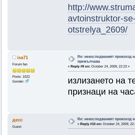
http://www.strum
avtoinstruktor-se
otstrelya_2609/
Re: неизследваният произход н
isa71
премълчава
Forum fan
«
Reply #9 on:
October 24, 2009, 22:23 »
Posts: 1022
излизането на т
Gender:
признаци на час
Re: неизследваният произход н
десс
«
Reply #10 on:
October 24, 2009, 22:
Guest