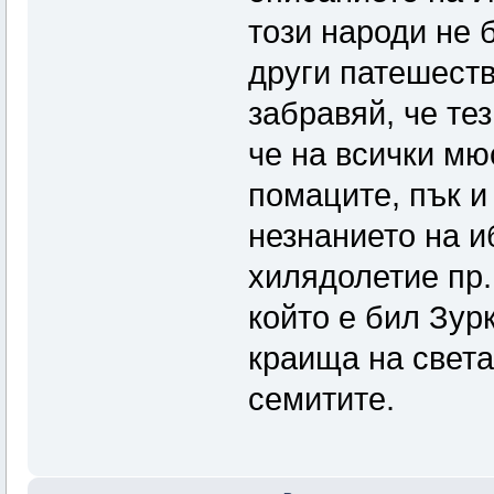
този народи не 
други патешеств
забравяй, че те
че на всички мю
помаците, пък и
незнанието на и
хилядолетие пр.
който е бил Зур
краища на света
семитите.