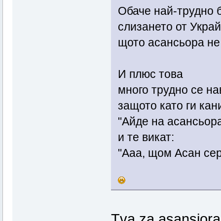
Обаче най-трудно 
слизането от Украй
щото асансьора не
И плюс това
много трудно се на
защото като ги кан
"Айде на асансьор
и те викат:
"Ааа, щом Асан сер
Tva za asansiora