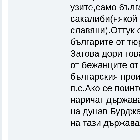
узите,само бълг
сакалиби(някой 
славяни).Оттук 
българите от тю
Затова дори тов
от бежанците о
българския прои
п.с.Ако се поин
наричат държава
на дунав Бурджа
на тази държава