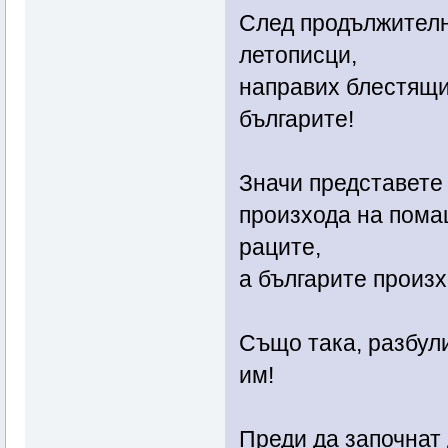
След продължителн
летописци,
направих блестящи
българите!
Значи представете 
произхода на пома
раците,
а българите произх
Също така, разбули
им!
Преди да започнат 