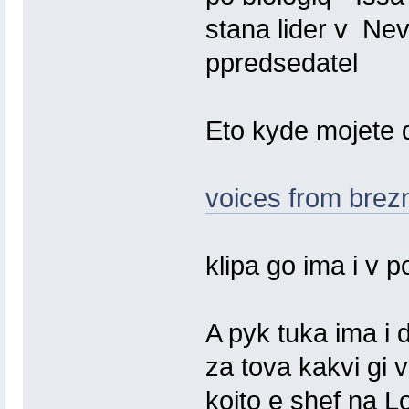
stana lider v Ne
ppredsedatel
Eto kyde mojete da
voices from brezn
klipa go ima i v 
A pyk tuka ima i 
za tova kakvi gi v
koito e shef na L