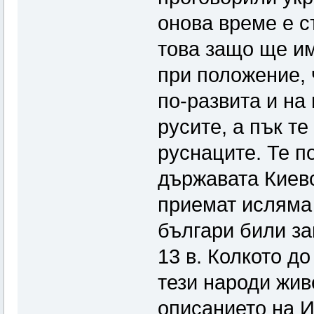
онова време е с
това защо ще им
при положение, 
по-развита и на 
русите, а пък те
руснаците. Те п
държавата Киевс
приемат исляма 
българи били за
13 в. Колкото д
тези народи жив
описанието на И