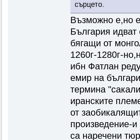
сърцето.
Възможно е,но е
България идват 
бягащи от монго
1260г-1280г-но,
ибн Фатлан ред
емир на българи
термина "сакали
иранските племе
от заобикалящит
произведение-и
са наречени тюр