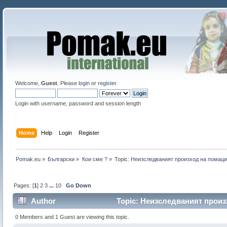
Welcome,
Guest
. Please
login
or
register
.
Login with username, password and session length
Home
Help
Login
Register
Pomak.eu
»
Български
»
Кои сме ?
»
Topic:
Неизследваният произход на помаци
Pages: [
1
]
2
3
...
10
Go Down
Author
Topic: Неизследваният произх
0 Members and 1 Guest are viewing this topic.