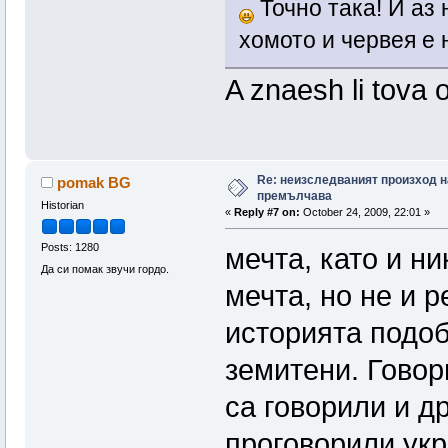
Точно така! И аз 
хомото и червея е
A znaesh li tova
Re: неизследваният произход н
pomak BG
премълчава
Historian
«
Reply #7 on:
October 24, 2009, 22:01 »
Posts: 1280
мечта, като и ни
Да си помак звучи гордо.
мечта, но не и р
историята подоб
земитени. Говор
са говорили и др
проговорили укр