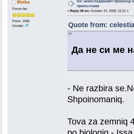
Re: неизследваният произход н
Metka
премълчава
Forum fan
«
Reply #8 on:
October 24, 2009, 22:21 »
Posts: 1696
Quote from: celesti
Gender:
Да не си ме 
- Ne razbira se.
Shpoinomaniq.
Tova za zemniq 4e
po biologiq - Issa