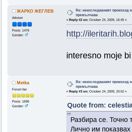
Re: неизследваният произход н
ЖАРКО ЖЕГЛЕВ
премълчава
Adviser
«
Reply #2 on:
October 24, 2009, 16:45 »
Posts: 1479
http://ileritarih.
Gender:
interesno moje bi 
Re: неизследваният произход н
Metka
премълчава
Forum fan
«
Reply #3 on:
October 24, 2009, 20:02 »
Posts: 1696
Quote from: celesti
Gender:
Разбира се. Точно 
Лично им показвах 