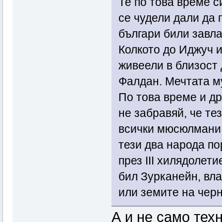
Те по това време 
се чудели дали да
българи били завла
Колкото до Иджуч и
живеели в близост 
Фалдан. Мечтата му
По това време и др
не забравяй, че те
всички мюсюлмани 
тези два народа по
през ІІІ хилядолети
бил Зурканейн, вл
или земите на черн
А и не само техн