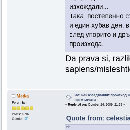
изхождали...
Така, постепенно 
и един хубав ден, 
след упорито и др
произхода.
Da prava si, raz
sapiens/misleshti
Re: неизследваният произход н
Metka
премълчава
Forum fan
«
Reply #6 on:
October 24, 2009, 21:53 »
Posts: 1696
Quote from: celesti
Gender: