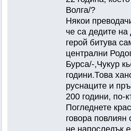
Волга/?
Някои преводачи
че са дедите на
герой битува сам
централни Родо
Бурса/-,Чукур к
години.Това хан
руснаците и пръ
200 години, по-
Погледнете крас
говора повлиян 
не напоследък е