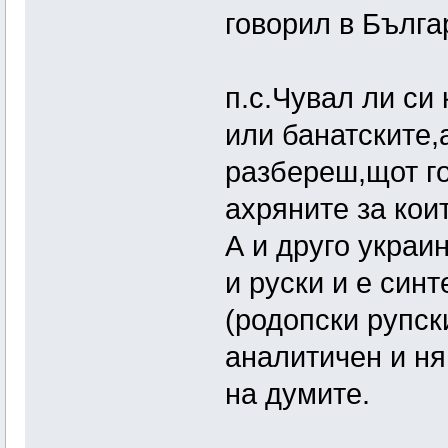
говорил в Бълга
п.с.Чувал ли си
или банатските,
разбереш,щот го
ахряните за кои
А и друго украи
и руски и е синт
(родопски рупск
аналитичен и ня
на думите.