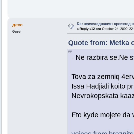
Re: неизследваният произход н
десс
«
Reply #12 on:
October 24, 2009, 22:
Guest
Quote from: Metka o
- Ne razbira se.Ne 
Tova za zemniq 4erve
Issa Hadjiali koito 
Nevrokopskata kaaza
Eto kyde mojete da vi
voices from breznits