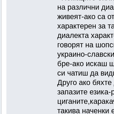
на различни диа
живеят-ако са о
характерен за т
диалекта характ
говорят на шопс
украино-славски
бре-ако искаш щ
си чатиш да вид
Друго ако бяхте
запазите езика-
циганите,карака
такива наченки е