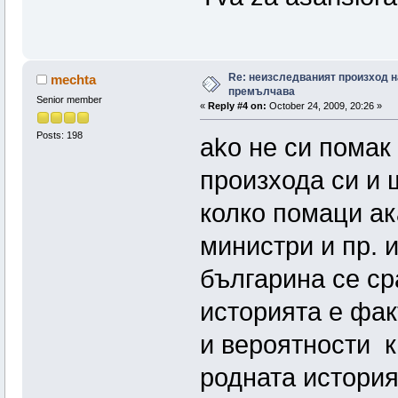
Re: неизследваният произход н
mechta
премълчава
Senior member
«
Reply #4 on:
October 24, 2009, 20:26 »
Posts: 198
ako не си помак
произхода си и 
колко помаци ак
министри и пр. 
българина се ср
историята е фак
и вероятности к
родната история