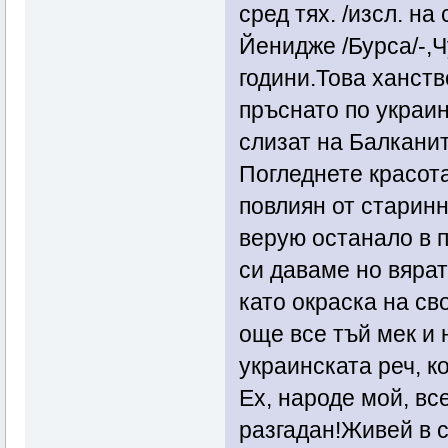
сред тях. /изсл. н
Йенидже /Бурса/-,Ч
години.Това ханств
пръснато по украин
слизат на Балканит
Погледнете красота
повлиян от старинн
верую останало в 
си даваме но вярат
като окраска на св
още все тъй мек и 
украинската реч, к
Ех, народе мой, вс
разгадан!Живей в с