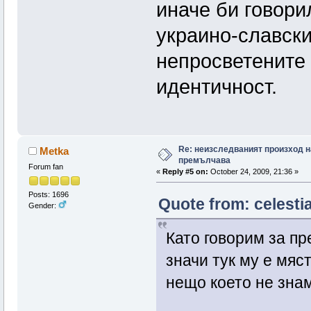
иначе би говори
украино-славски
непросветените 
идентичност.
Re: неизследваният произход н
Metka
премълчава
Forum fan
«
Reply #5 on:
October 24, 2009, 21:36 »
Posts: 1696
Quote from: celesti
Gender:
Като говорим за п
значи тук му е мяст
нещо което не зна