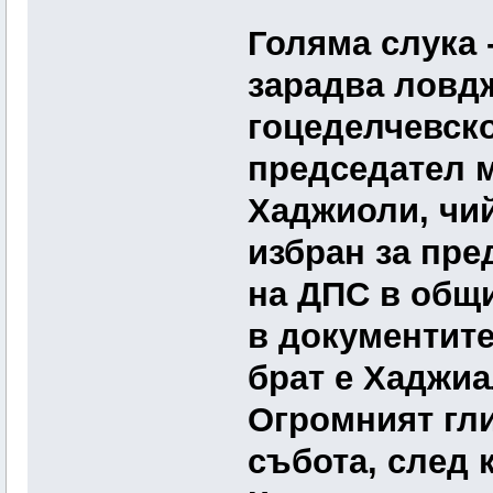
Голяма слука 
зарадва ловдж
гоцеделчевско
председател 
Хаджиоли, чий
избран за пре
на ДПС в общи
в документите
брат е Хаджиа
Огромният гли
събота, след 