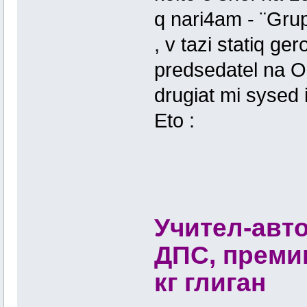
q nari4am - ¨Grup
, v tazi statiq g
predsedatel na O
drugiat mi sysed
Eto :
Учител-авто
ДПС, премин
кг глиган