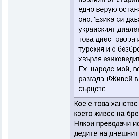
едно верую остан
оно:"Езика си дав
украиският диалек
това днес говора 
турския и с безбр
хвърля езиковедит
Ех, народе мой, в
разгадан!Живей в
сърцето.
Кое е това ханство
което живее на бре
Някои преводачи ис
дедите на днешнит