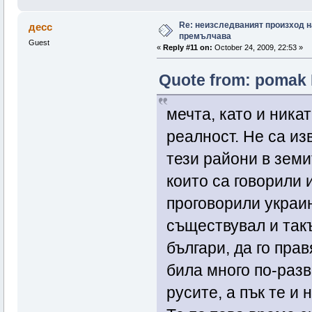
Re: неизследваният произход н
десс
премълчава
Guest
«
Reply #11 on:
October 24, 2009, 22:53 »
Quote from: pomak 
мечта, като и никат
реалност. Не са из
тези райони в земи
които са говорили и
проговорили украин
съществувал и такъ
българи, да го пра
била много по-разв
русите, а пък те и