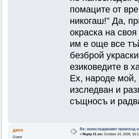
помаците от вре
никогаш!" Да, п
окраска на своя
им е още все тъ
безброй украски
езиковедите в х
Ех, народе мой,
изследван и раз
същносъ и радва
Re: неизследваният произход н
десс
«
Reply #1 on:
October 24, 2009, 16:1
Guest