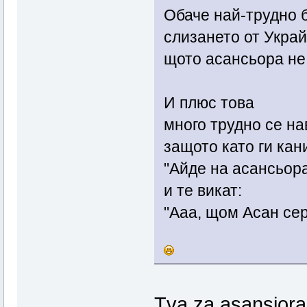
Обаче най-трудно 
слизането от Украй
щото асансьора не
И плюс това
много трудно се на
защото като ги кан
"Айде на асансьор
и те викат:
"Ааа, щом Асан сер
Tva za asansiora