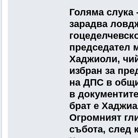
Голяма слука 
зарадва ловдж
гоцеделчевско
председател 
Хаджиоли, чий
избран за пре
на ДПС в общи
в документите
брат е Хаджиа
Огромният гли
събота, след 