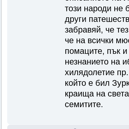
този народи не 
други патешеств
забравяй, че те
че на всички мю
помаците, пък и
незнанието на и
хилядолетие пр.
който е бил Зур
краища на света
семитите.