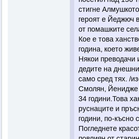
стигне Алмушкото
героят е Йеджюч 
от помашките сел
Кое е това ханст
година, което жив
Някои преводачи и
дедите на днешни
само сред тях. /и
Смолян, Йенидже /
34 години.Това ха
руснаците и пръс
години, по-късно 
Погледнете красот
повлиян от старин