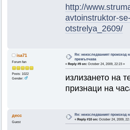
http://www.strum
avtoinstruktor-se
otstrelya_2609/
Re: неизследваният произход н
isa71
премълчава
Forum fan
«
Reply #9 on:
October 24, 2009, 22:23 »
Posts: 1022
излизането на т
Gender:
признаци на час
Re: неизследваният произход н
десс
«
Reply #10 on:
October 24, 2009, 22:
Guest