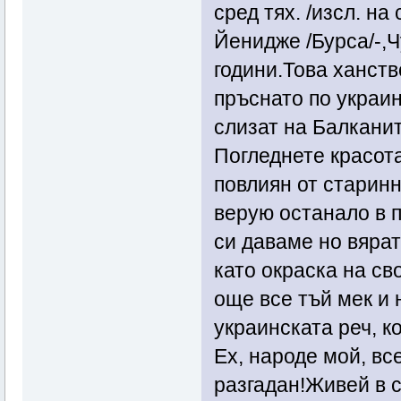
сред тях. /изсл. н
Йенидже /Бурса/-,Ч
години.Това ханств
пръснато по украин
слизат на Балканит
Погледнете красота
повлиян от старинн
верую останало в 
си даваме но вярат
като окраска на св
още все тъй мек и 
украинската реч, к
Ех, народе мой, вс
разгадан!Живей в с