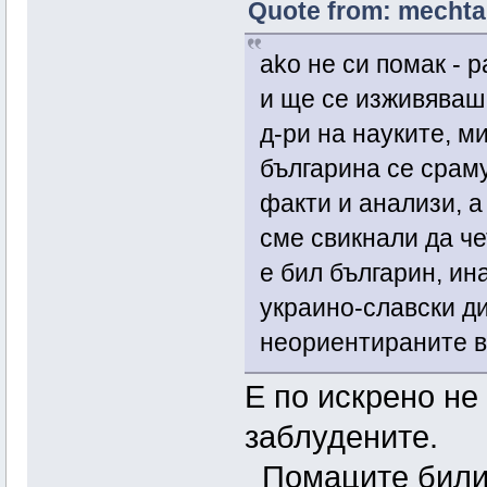
Quote from: mechta 
ako не си помак - 
и ще се изживяваш 
д-ри на науките, м
българина се сраму
факти и анализи, 
сме свикнали да че
е бил българин, ин
украино-славски ди
неориентираните в
Е по искрено не
заблудените.
Помаците били к