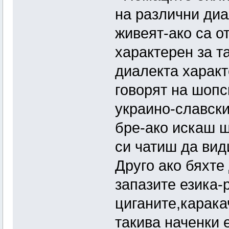
на различни диа
живеят-ако са о
характерен за т
диалекта характ
говорят на шопс
украино-славски
бре-ако искаш щ
си чатиш да вид
Друго ако бяхте
запазите езика-
циганите,карака
такива наченки е