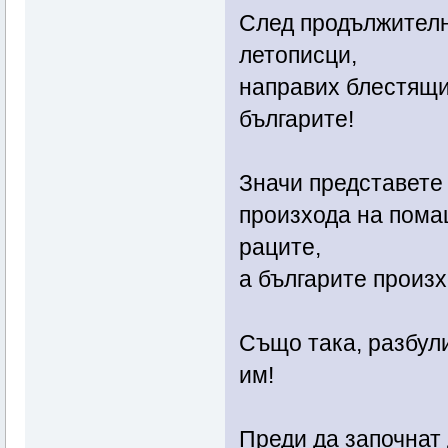
След продължителн
летописци,
направих блестящи
българите!
Значи представете 
произхода на пома
раците,
а българите произх
Също така, разбули
им!
Преди да започнат 