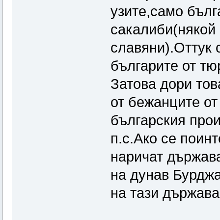
узите,само бълг
сакалиби(някой 
славяни).Оттук 
българите от тю
Затова дори тов
от бежанците о
българския прои
п.с.Ако се поин
наричат държава
на дунав Бурджа
на тази държава