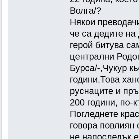
Волга/?
Някои преводачи
че са дедите на
герой битува сам
централни Родо
Бурса/-,Чукур к
години.Това хан
руснаците и пръ
200 години, по-
Погледнете крас
говора повлиян 
не напоследък е