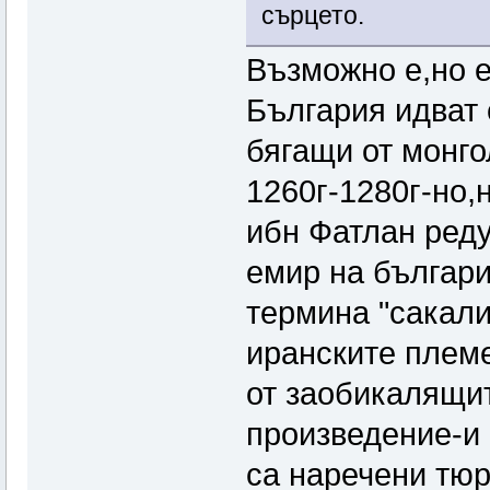
сърцето.
Възможно е,но е
България идват 
бягащи от монго
1260г-1280г-но,
ибн Фатлан ред
емир на българи
термина "сакали
иранските племе
от заобикалящит
произведение-и
са наречени тюр