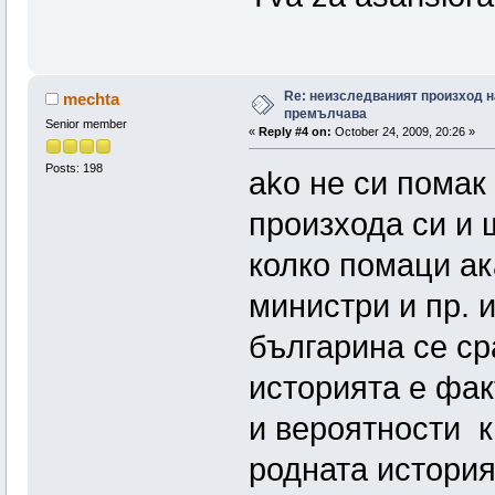
Re: неизследваният произход н
mechta
премълчава
Senior member
«
Reply #4 on:
October 24, 2009, 20:26 »
Posts: 198
ako не си помак
произхода си и 
колко помаци ак
министри и пр. 
българина се ср
историята е фак
и вероятности к
родната история