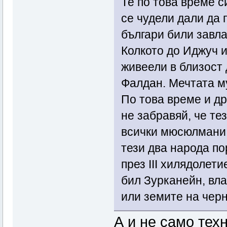
Те по това време 
се чудели дали да
българи били завла
Колкото до Иджуч и
живеели в близост 
Фалдан. Мечтата му
По това време и др
не забравяй, че те
всички мюсюлмани 
тези два народа по
през ІІІ хилядолети
бил Зурканейн, вл
или земите на черн
А и не само техн