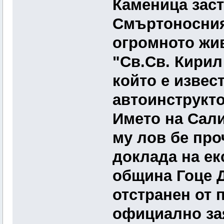
Каменица заст
Смъртоносния
огромното жив
"Св.Св. Кирил
който е извест
автоинструкто
Името на Сали
му лов бе про
доклада на ек
община Гоце Д
отстранен от 
официално за