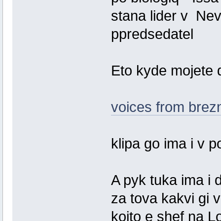
stana lider v Ne
ppredsedatel
Eto kyde mojete da
voices from brezn
klipa go ima i v 
A pyk tuka ima i 
za tova kakvi gi v
koito e shef na L