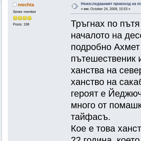
Неизследваният произход на п
mechta
«
on:
October 24, 2009, 15:53 »
Senior member
Тръгнах по пътя
Posts: 198
началото на десе
подробно Ахмет 
пътешественик и
ханства на севе
ханство на сака
героят е Йеджюч
много от помаш
тайфасъ.
Кое е това ханс
22 година, коет