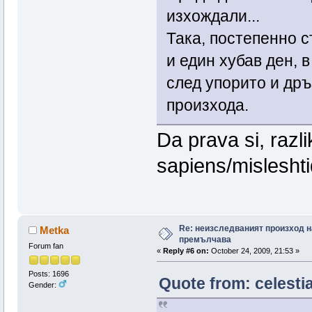
изхождали...
Така, постепенно 
и един хубав ден, 
след упорито и др
произхода.
Da prava si, raz
sapiens/misleshti
Re: неизследваният произход н
Metka
премълчава
Forum fan
«
Reply #6 on:
October 24, 2009, 21:53 »
Posts: 1696
Quote from: celesti
Gender: