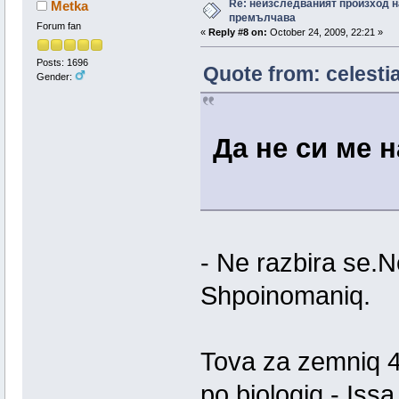
Re: неизследваният произход н
Metka
премълчава
Forum fan
«
Reply #8 on:
October 24, 2009, 22:21 »
Posts: 1696
Quote from: celesti
Gender:
Да не си ме 
- Ne razbira se.
Shpoinomaniq.
Tova za zemniq 4e
po biologiq - Issa