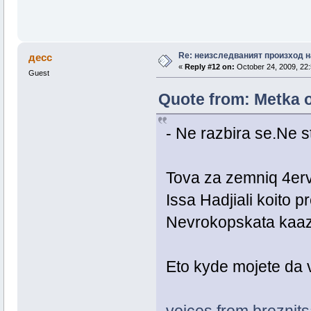
Re: неизследваният произход н
десс
«
Reply #12 on:
October 24, 2009, 22:
Guest
Quote from: Metka o
- Ne razbira se.Ne 
Tova za zemniq 4erve
Issa Hadjiali koito 
Nevrokopskata kaaza
Eto kyde mojete da vi
voices from breznits