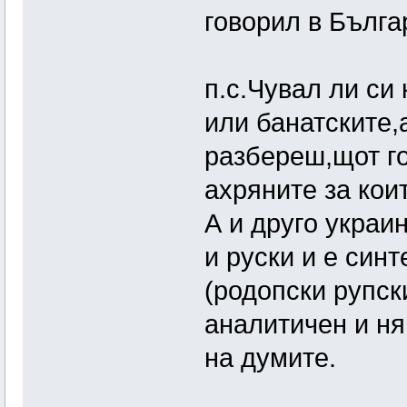
говорил в Бълга
п.с.Чувал ли си
или банатските,
разбереш,щот го
ахряните за кои
А и друго украи
и руски и е синт
(родопски рупск
аналитичен и ня
на думите.