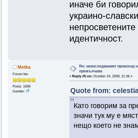
иначе би говори
украино-славски
непросветените 
идентичност.
Re: неизследваният произход н
Metka
премълчава
Forum fan
«
Reply #5 on:
October 24, 2009, 21:36 »
Posts: 1696
Quote from: celesti
Gender:
Като говорим за п
значи тук му е мяст
нещо което не зна