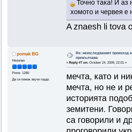
Точно така! И аз 
хомото и червея е
A znaesh li tova
Re: неизследваният произход н
pomak BG
премълчава
Historian
«
Reply #7 on:
October 24, 2009, 22:01 »
Posts: 1280
мечта, като и ни
Да си помак звучи гордо.
мечта, но не и р
историята подоб
земитени. Говор
са говорили и др
проговорили укр