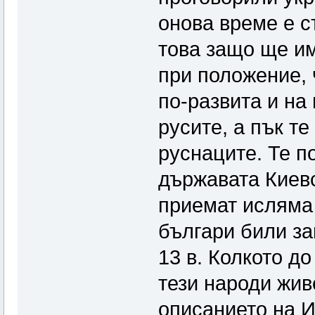
онова време е с
това защо ще им
при положение, 
по-развита и на 
русите, а пък те
руснаците. Те п
държавата Киевс
приемат исляма 
българи били за
13 в. Колкото д
тези народи жив
описанието на И