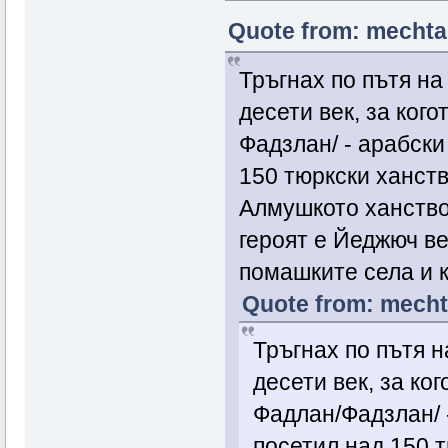
Quote from: mechta 
Тръгнах по пътя на
десети век, за ког
Фадзлан/ - арабски
150 тюркски ханства
Алмушкото ханство
героят е Йеджюч ве
помашките села и 
Quote from: mechta
Тръгнах по пътя н
десети век, за ко
Фадлан/Фадзлан/ 
посетил над 150 т