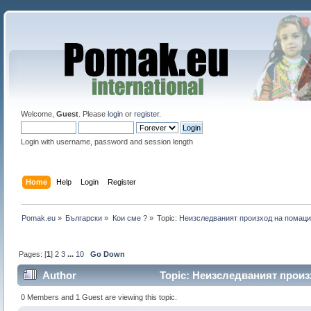
Welcome,
Guest
. Please
login
or
register
.
Login with username, password and session length
Home
Help
Login
Register
Pomak.eu
»
Български
»
Кои сме ?
»
Topic:
Неизследваният произход на помаци
Pages: [
1
]
2
3
...
10
Go Down
Author
Topic: Неизследваният произх
0 Members and 1 Guest are viewing this topic.