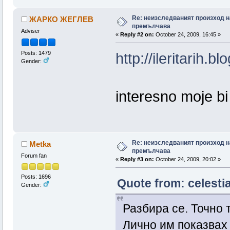
Re: неизследваният произход н
ЖАРКО ЖЕГЛЕВ
премълчава
Adviser
«
Reply #2 on:
October 24, 2009, 16:45 »
Posts: 1479
http://ileritarih.
Gender:
interesno moje bi 
Re: неизследваният произход н
Metka
премълчава
Forum fan
«
Reply #3 on:
October 24, 2009, 20:02 »
Posts: 1696
Quote from: celesti
Gender:
Разбира се. Точно 
Лично им показвах 