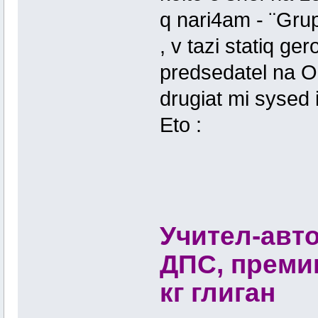
q nari4am - ¨Grup
, v tazi statiq g
predsedatel na O
drugiat mi sysed
Eto :
Учител-авто
ДПС, премин
кг глиган