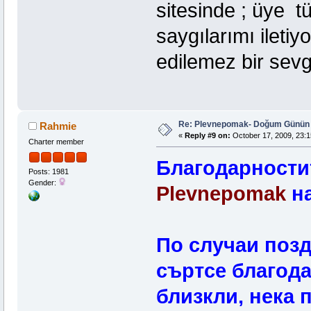
sitesinde ; üye t
saygılarımı iletiyo
edilemez bir sevgi
Re: Plevnepomak- Doğum Günün 
Rahmie
«
Reply #9 on:
October 17, 2009, 23:1
Charter member
Благодарностит
Posts: 1981
Gender:
Plevnepomak
на
По случаи позд
съртсе благода
близкли, нека 