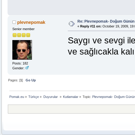
Re: Plevnepomak- Doğum Günün 
plevnepomak
«
Reply #11 on:
October 19, 2009, 19:
Senior member
Saygı ve sevgi il
ve sağlıcakla kalı
Posts: 182
Gender:
Pages: [
1
]
Go Up
Pomak.eu
»
Türkçe
»
Duyurular 
»
Kutlamalar
»
Topic:
Plevnepomak- Doğum Günün 