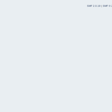
SMF 2.0.19
|
SMF © 