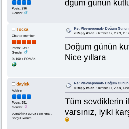
dgum günün kutl
Posts: 296
Gender:
Re: Plevnepomak- Doğum Günün 
Тоска
«
Reply #3 on:
October 17, 2009, 11:5
Charter member
Doğum günün kut
Posts: 2349
Gender:
Nice yıllara
% 100 + POMAK
Re: Plevnepomak- Doğum Günün 
daylek
«
Reply #4 on:
October 17, 2009, 14:0
Adviser
Tüm sevdiklerin ile
Posts: 551
Gender:
varsınız, iyiki ka
pomakinka gorda sam jena...
SorguluYorum