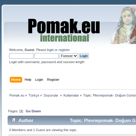
Welcome,
Guest
. Please
login
or
register
.
Login with username, password and session length
Home
Help
Login
Register
Pomak.eu
»
Türkçe
»
Duyurular 
»
Kutlamalar
»
Topic:
Plevnepomak- Doğum Günün 
Pages: [
1
]
Go Down
Author
Topic: Plevnepomak- Doğum Gü
0 Members and 1 Guest are viewing this topic.