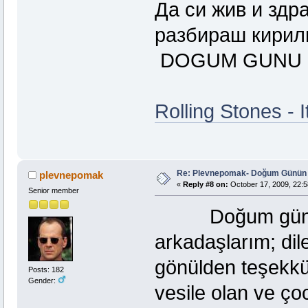
Да си жив и здр
разбираш кирили
DOGUM GUNU 
Rolling Stones - I
Re: Plevnepomak- Doğum Günün 
plevnepomak
«
Reply #8 on:
October 17, 2009, 22:5
Senior member
Doğum günümü 
arkadaşlarım; dil
gönülden teşekkü
Posts: 182
Gender:
vesile olan ve ç