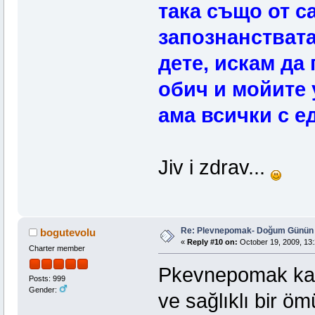
така също от с
запознанствата
дете, искам да
обич и мойите 
ама всички с е
Jiv i zdrav...
Re: Plevnepomak- Doğum Günün 
bogutevolu
«
Reply #10 on:
October 19, 2009, 13:
Charter member
Pkevnepomak kar
Posts: 999
Gender:
ve sağlıklı bir öm