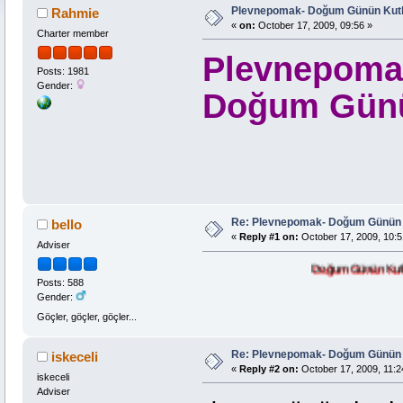
Plevnepomak- Doğum Günün Kutl
Rahmie
«
on:
October 17, 2009, 09:56 »
Charter member
Plevnepoma
Posts: 1981
Gender:
Doğum Günü
Re: Plevnepomak- Doğum Günün 
bello
«
Reply #1 on:
October 17, 2009, 10:5
Adviser
Doğum Günün Kutlu olsu
Posts: 588
Gender:
Göçler, göçler, göçler...
Re: Plevnepomak- Doğum Günün 
iskeceli
«
Reply #2 on:
October 17, 2009, 11:2
iskeceli
Adviser