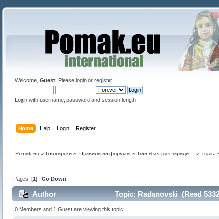
Welcome,
Guest
. Please
login
or
register
.
Login with username, password and session length
Home
Help
Login
Register
Pomak.eu
»
Български
»
Правила на форума 
»
Бан & изтрил заради ...
»
Topic:
Pages: [
1
]
Go Down
Author
Topic: Radanovski (Read 5332
0 Members and 1 Guest are viewing this topic.