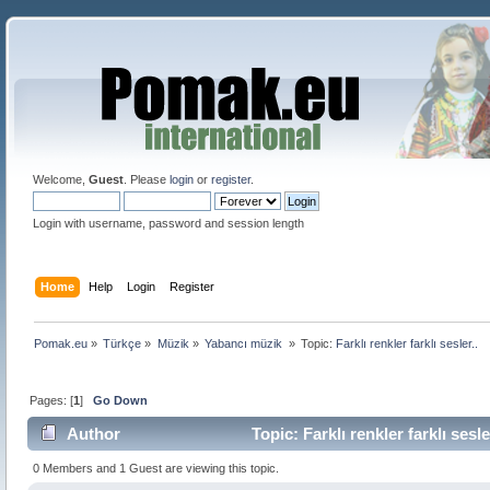
Welcome,
Guest
. Please
login
or
register
.
Login with username, password and session length
Home
Help
Login
Register
Pomak.eu
»
Türkçe
»
Müzik
»
Yabancı müzik 
»
Topic:
Farklı renkler farklı sesler..
Pages: [
1
]
Go Down
Author
Topic: Farklı renkler farklı sesl
0 Members and 1 Guest are viewing this topic.