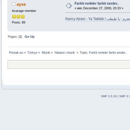
Farklı renkler farklı sesler..
ayse
«
on:
December 27, 2009, 20:33 »
Avarage member
Nancy Ajram - Ya Tabtab /  طبطب
Posts: 89
Pages: [
1
]
Go Up
Pomak.eu
»
Türkçe
»
Müzik
»
Yabancı müzik 
»
Topic:
Farklı renkler farklı sesler..
SMF 2.0.19
|
SMF © 