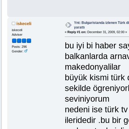
Ynt: Bulgaristanda izlenen Türk di
iskeceli
yarattı
iskeceli
«
Reply #1 on:
December 31, 2009, 02:00 »
Adviser
bu iyi bi haber s
Posts: 296
Gender:
balkanlarda arnav
makedonyalilar
büyük kismi türk di
sekilde ögreniyor
seviniyorum
nedeni ise türk t
ileridedir .bu bir