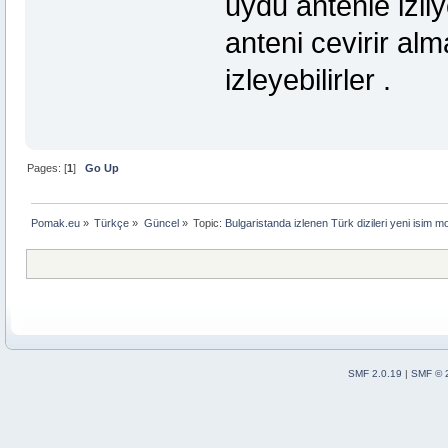
uydu antenle izli
anteni cevirir al
izleyebilirler .
Pages: [
1
]
Go Up
Pomak.eu
»
Türkçe
»
Güncel
»
Topic:
Bulgaristanda izlenen Türk dizileri yeni isim m
SMF 2.0.19
|
SMF © 