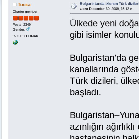
Bulgaristanda izlenen Türk diziler
Тоска
«
on:
December 30, 2009, 15:12 »
Charter member
Ülkede yeni doğan
Posts: 2349
Gender:
gibi isimler konul
% 100 + POMAK
Bulgaristan'da g
kanallarında göst
Türk dizileri, ülk
başladı.
Bulgaristan–Yunan
azınlığın ağırlık
hastanesinin halk