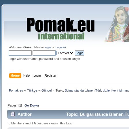
Welcome,
Guest
. Please
login
or
register
.
Login with username, password and session length
Home
Help
Login
Register
Pomak.eu
»
Türkçe
»
Güncel
»
Topic:
Bulgaristanda izlenen Türk dizileri yeni isim m
Pages: [
1
]
Go Down
Author
Topic: Bulgaristanda izlenen Tü
0 Members and 1 Guest are viewing this topic.