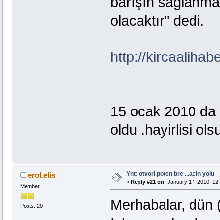
barışın sağlanm
olacaktır" dedi.
http://kircaalih
15 ocak 2010 da 
oldu .hayirlisi ols
Ynt: otvori poten bre ...acin yolu
erol.elis
«
Reply #21 on:
January 17, 2010, 12:
Member
Merhabalar, dün (
Posts: 20