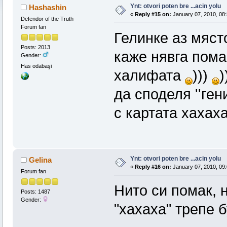
Ynt: otvori poten bre ...acin yolu
Hashashin
«
Reply #15 on:
January 07, 2010, 08:
Defendor of the Truth
Forum fan
Гелинке аз мяст
Posts: 2013
каже нявга помак
Gender:
Has odabaşi
халифата
)))
)
да споделя ''ген
с картата хахах
Ynt: otvori poten bre ...acin yolu
Gelina
«
Reply #16 on:
January 07, 2010, 09:
Forum fan
Нито си помак, 
Posts: 1487
Gender:
"хахаха" трепе 