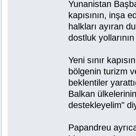
Yunanistan Başba
kapısının, inşa e
halkları ayıran duv
dostluk yollarının
Yeni sınır kapısın
bölgenin turizm v
beklentiler yaratt
Balkan ülkelerinin
destekleyelim" di
Papandreu ayrıca,