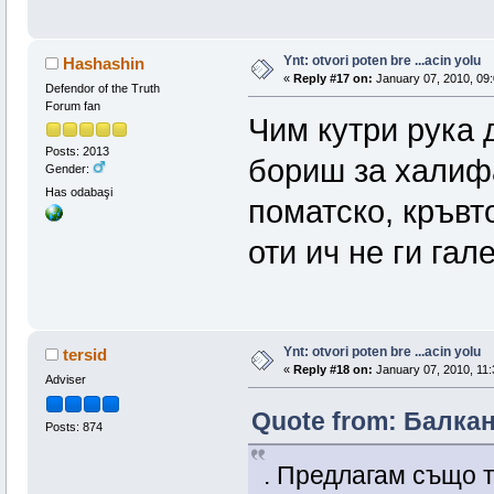
Ynt: otvori poten bre ...acin yolu
Hashashin
«
Reply #17 on:
January 07, 2010, 09:
Defendor of the Truth
Forum fan
Чим кутри рука 
Posts: 2013
бориш за хали
Gender:
Has odabaşi
поматско, кръв
оти ич не ги га
Ynt: otvori poten bre ...acin yolu
tersid
«
Reply #18 on:
January 07, 2010, 11:
Adviser
Quote from: Балкан
Posts: 874
. Предлагам също 