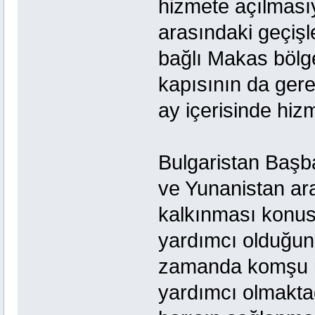
hizmete açılması
arasındaki geçişl
bağlı Makas bölge
kapısının da gere
ay içerisinde hizme
Bulgaristan Başb
ve Yunanistan aras
kalkınması konusu
yardımcı olduğunu 
zamanda komşu ül
yardımcı olmaktad