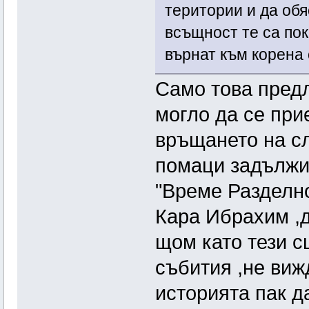
територии и да об
всъщност те са пок
върнат към корена 
Само това предл
могло да се при
връщането на сл
помаци задължи
"Време Разделн
Кара Ибрахим ,д
щом като тези с
събития ,не ви
историята пак д