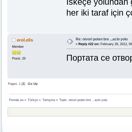
Iskeçe yolundan ge
her iki taraf için 
Re: otvori poten bre ...acin yolu
erol.elis
«
Reply #22 on:
February 26, 2012, 09
Member
Портата се отво
Posts: 20
Pages:
1
[
2
]
Go Up
Pomak.eu
»
Türkçe
»
Tartışma
»
Topic:
otvori poten bre ...acin yolu 