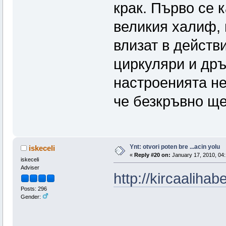
крак. Първо се 
великия халиф, 
влизат в действ
циркуляри и дръ
настроенията не
че безкръвно щ
Ynt: otvori poten bre ...acin yolu
iskeceli
«
Reply #20 on:
January 17, 2010, 04:
iskeceli
Adviser
http://kircaalih
Posts: 296
Gender: