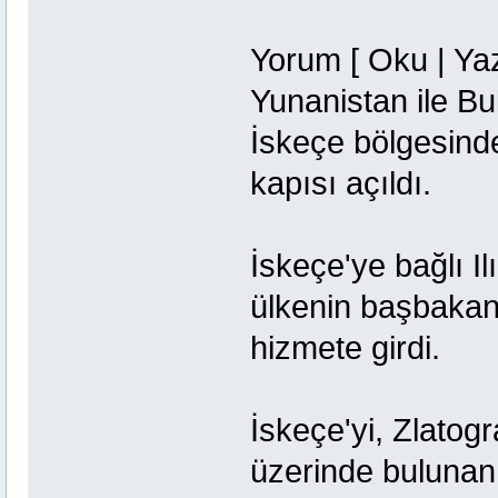
Yorum [ Oku | Yaz
Yunanistan ile Bu
İskeçe bölgesinde
kapısı açıldı.
İskeçe'ye bağlı Il
ülkenin başbakanl
hizmete girdi.
İskeçe'yi, Zlatogr
üzerinde bulunan 