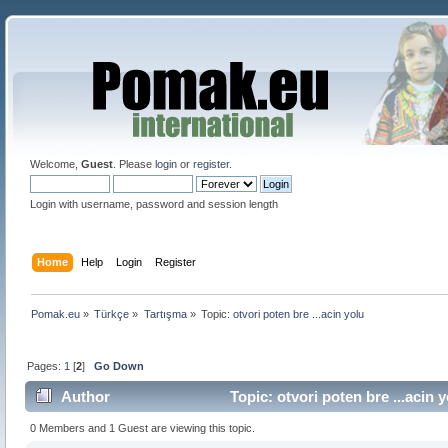
Welcome,
Guest
. Please
login
or
register
.
Login with username, password and session length
Home
Help
Login
Register
Pomak.eu
»
Türkçe
»
Tartışma
»
Topic:
otvori poten bre ...acin yolu 
Pages:
1
[
2
]
Go Down
Author
Topic: otvori poten bre ...acin 
0 Members and 1 Guest are viewing this topic.