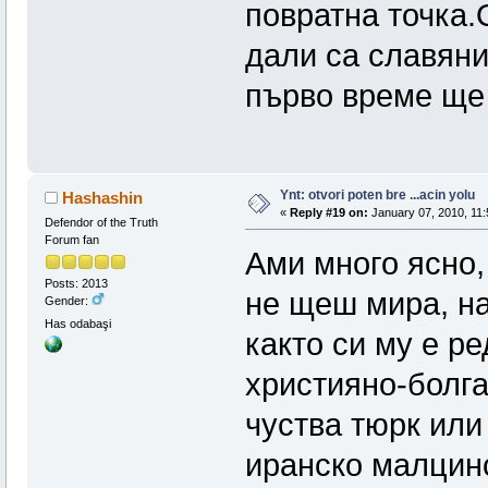
повратна точка.
дали са славяни
първо време ще 
Ynt: otvori poten bre ...acin yolu
Hashashin
«
Reply #19 on:
January 07, 2010, 11:
Defendor of the Truth
Forum fan
Ами много ясно,
Posts: 2013
не щеш мира, на
Gender:
Has odabaşi
както си му е ре
християно-болга
чуства тюрк ил
иранско малцинс