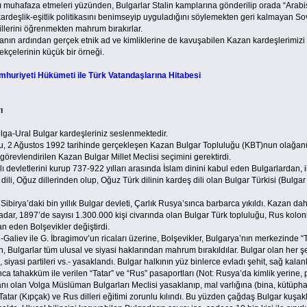
rını muhafaza etmeleri yüzünden, Bulgarlar Stalin kamplarına gönderilip orada “Arabis
kardeşlik-eşitlik politikasını benimseyip uyguladığını söylemekten geri kalmayan S
illerini öğrenmekten mahrum bırakırlar.
ın ardından gerçek etnik ad ve kimliklerine de kavuşabilen Kazan kardeşlerimizi b
ekçelerinin küçük bir örneği.
huriyeti Hükümeti ile Türk Vatandaşlarına Hitabesi
ı
olga-Ural Bulgar kardeşleriniz seslenmektedir.
, 2 Ağustos 1992 tarihinde gerçekleşen Kazan Bulgar Topluluğu (KBT)nun olağanüs
görevlendirilen Kazan Bulgar Millet Meclisi seçimini gerektirdi.
lı devletlerini kurup 737-922 yılları arasında İslam dinini kabul eden Bulgarlardan, il
li, Oğuz dillerinden olup, Oğuz Türk dilinin kardeş dili olan Bulgar Türkisi (Bulgar 
Sibirya’daki bin yıllık Bulgar devleti, Çarlık Rusya’sınca barbarca yıkıldı. Kazan dah
adar, 1897’de sayısı 1.300.000 kişi civarında olan Bulgar Türk topluluğu, Rus koloni
an eden Bolşevikler değiştirdi.
an-Galiev ile G. İbragimov’un ricaları üzerine, Bolşevikler, Bulgarya’nın merkezind
Bulgarlar tüm ulusal ve siyasi haklarından mahrum bırakıldılar. Bulgar olan her şey -
eri, siyasi partileri vs.- yasaklandı. Bulgar halkının yüz binlerce evladı şehit, sağ kal
ınca tahakküm ile verilen “Tatar” ve “Rus” pasaportları (Not: Rusya’da kimlik yerine, p
nı olan Volga Müslüman Bulgarları Meclisi yasaklanıp, mal varlığına (bina, kütüph
atar (Kıpçak) ve Rus dilleri eğitimi zorunlu kılındı. Bu yüzden çağdaş Bulgar kuşakları