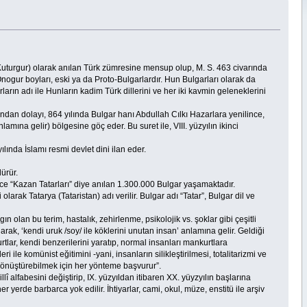
, Kuturgur) olarak anılan Türk zümresine mensup olup, M. S. 463 civarında
an Onogur boyları, eski ya da Proto-Bulgarlardır. Hun Bulgarları olarak da
ların adı ile Hunların kadim Türk dillerini ve her iki kavmin geleneklerini
undan dolayı, 864 yılında Bulgar hanı Abdullah Cılkı Hazarlara yenilince,
mına gelir) bölgesine göç eder. Bu suret ile, VIII. yüzyılın ikinci
ında İslamı resmi devlet dini ilan eder.
ürür.
ce “Kazan Tatarları” diye anılan 1.300.000 Bulgar yaşamaktadır.
larak Tatarya (Tataristan) adı verilir. Bulgar adı “Tatar”, Bulgar dil ve
ın olan bu terim, hastalık, zehirlenme, psikolojik vs. şoklar gibi çeşitli
ak, ‘kendi uruk /soy/ ile köklerini unutan insan’ anlamına gelir. Geldiği
tlar, kendi benzerilerini yaratıp, normal insanları mankurtlara
ile komünist eğitimini -yani, insanların silikleştirilmesi, totalitarizmi ve
e dönüştürebilmek için her yönteme başvurur”.
alfabesini değiştirip, IX. yüzyıldan itibaren XX. yüyzyılın başlarına
 yerde barbarca yok edilir. İhtiyarlar, cami, okul, müze, enstitü ile arşiv