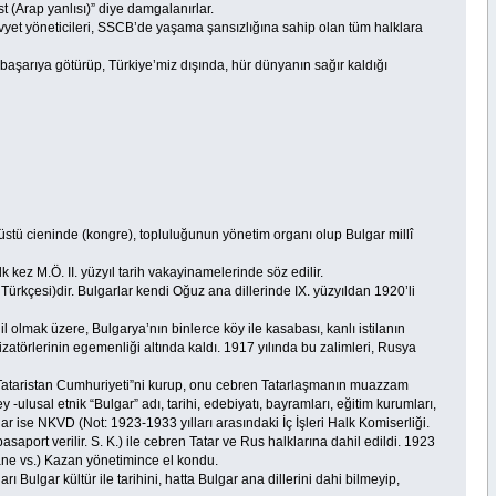
t (Arap yanlısı)” diye damgalanırlar.
ovyet yöneticileri, SSCB’de yaşama şansızlığına sahip olan tüm halklara
aşarıya götürüp, Türkiye’miz dışında, hür dünyanın sağır kaldığı
tü cieninde (kongre), topluluğunun yönetim organı olup Bulgar millî
k kez M.Ö. II. yüzyıl tarih vakayinamelerinde söz edilir.
Türkçesi)dir. Bulgarlar kendi Oğuz ana dillerinde IX. yüzyıldan 1920’li
il olmak üzere, Bulgarya’nın binlerce köy ile kasabası, kanlı istilanın
zatörlerinin egemenliği altında kaldı. 1917 yılında bu zalimleri, Rusya
e “Tataristan Cumhuriyeti”ni kurup, onu cebren Tatarlaşmanın muazzam
ulusal etnik “Bulgar” adı, tarihi, edebiyatı, bayramları, eğitim kurumları,
anlar ise NKVD (Not: 1923-1933 yılları arasındaki İç İşleri Halk Komiserliği.
asaport verilir. S. K.) ile cebren Tatar ve Rus halklarına dahil edildi. 1923
ane vs.) Kazan yönetimince el kondu.
 Bulgar kültür ile tarihini, hatta Bulgar ana dillerini dahi bilmeyip,