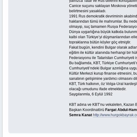
yalnızca Tatar ve Rus dillerini konuşabilme
Canice suçunu saklayan Moskova yönetimi,
belirtmesini yasakladı.
1991 Rus demokratik devriminin akabinde
haklarından tümü ile mahrumlar. Bu nedenl
olmayıp, suç tamamen Rusya Federasyonu il
Dünya uygarlığına büyük katkıda bulunmuş
kalbi olan Türkiye’yi düşmanlarından eller
topraklarına bütün köyler göç etmiştir.
Fakat bugün, kendini Bulgar olarak adlan
eğitim ile kültür alanında herhangi bir
Federasyonu ile Tataristan Cumhuriyeti i
Bu bağlamda, KBT, Türkiye Cumhuriyeti’nin
Cumhuriyeti’ndeki Bulgar azınlığına uygul
Kültür Merkezi kurup finanse etmesini, b
sanatının gelişimine yardımcı olmasını dil
KBT, Türk halkının, öz Volga-Ural kardeş
olacağı umudunu ifade etmektedir.
Saygılarımla, 6 Eylül 1992
KBT adına ve KBT’nu vekaleten, Kazan Bulg
Başkan Koordinatörü
Fargat Abdul-Hami
Semra Kanat
http://www.hurgokbayrak.