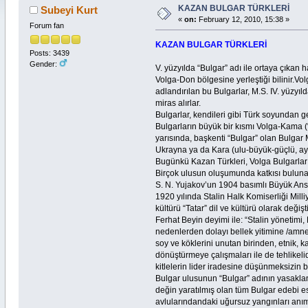
KAZAN BULGAR TÜRKLERİ
Subeyi Kurt
«
on:
February 12, 2010, 15:38 »
Forum fan
KAZAN BULGAR TÜRKLERİ
Posts: 3439
Gender:
V. yüzyılda “Bulgar” adı ile ortaya çıka
Volga-Don bölgesine yerleştiği bilinir.Volg
adlandırılan bu Bulgarlar, M.S. IV. yüzyıl
miras alırlar.
Bulgarlar, kendileri gibi Türk soyundan g
Bulgarların büyük bir kısmı Volga-Kama (“A
yarısında, başkenti “Bulgar” olan Bulgar 
Ukrayna ya da Kara (ulu-büyük-güçlü, ayn
Bugünkü Kazan Türkleri, Volga Bulgarları
Birçok ulusun oluşumunda katkısı bulunan 
S. N. Yujakov’un 1904 basımlı Büyük Ansi
1920 yılında Stalin Halk Komiserliği Milliy
kültürü “Tatar” dil ve kültürü olarak değiştir
Ferhat Beyin deyimi ile: “Stalin yönetimi, 
nedenlerden dolayı bellek yitimine /amnez
soy ve köklerini unutan birinden, etnik, 
dönüştürmeye çalışmaları ile de tehlikelidi
kitlelerin lider iradesine düşünmeksizin 
Bulgar ulusunun “Bulgar” adının yasaklanm
değin yaratılmış olan tüm Bulgar edebi ese
avlularındandaki uğursuz yangınları anım