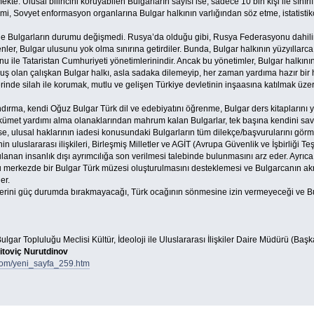
kte. Ulusal bilincini koruyabilen Bulgarların sayısı ise, sadece 10 bin kişi ile sınırlı
 Sovyet enformasyon organlarına Bulgar halkının varlığından söz etme, istatistikçi
 Bulgarların durumu değişmedi. Rusya’da olduğu gibi, Rusya Federasyonu dahilinde
er, Bulgar ulusunu yok olma sınırına getirdiler. Bunda, Bulgar halkının yüzyıllarc
e Tataristan Cumhuriyeti yönetimlerinindir. Ancak bu yönetimler, Bulgar halkının var
 olan çalışkan Bulgar halkı, asla sadaka dilemeyip, her zaman yardıma hazır bir h
inde silah ile korumak, mutlu ve gelişen Türkiye devletinin inşaasına katılmak üzere 
dırma, kendi Oğuz Bulgar Türk dil ve edebiyatını öğrenme, Bulgar ders kitaplarını 
 hükümet yardımı alma olanaklarından mahrum kalan Bulgarlar, tek başına kendini
se, ulusal haklarının iadesi konusundaki Bulgarların tüm dilekçe/başvurularını görm
 uluslararası ilişkileri, Birleşmiş Milletler ve AGİT (Avrupa Güvenlik ve İşbirliği T
anan insanlık dışı ayrımcılığa son verilmesi talebinde bulunmasını arz eder. Ayrıca
u merkezde bir Bulgar Türk müzesi oluşturulmasını desteklemesi ve Bulgarcanın akra
er.
lerini güç durumda bırakmayacağı, Türk ocağının sönmesine izin vermeyeceği ve Bul
ar Topluluğu Meclisi Kültür, İdeoloji ile Uluslararası İlişkiler Daire Müdürü (Başk
toviç Nurutdinov
com/yeni_sayfa_259.htm