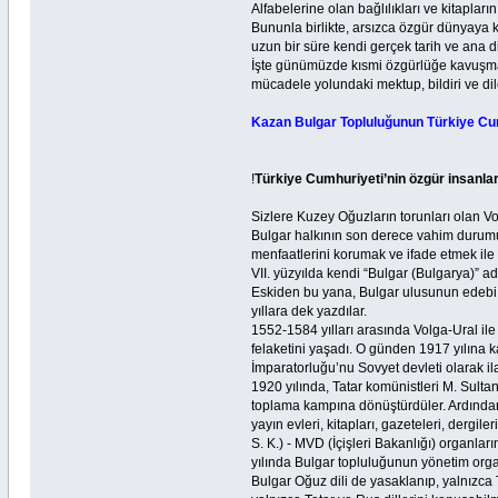
Alfabelerine olan bağlılıkları ve kitapla
Bununla birlikte, arsızca özgür dünyaya 
uzun bir süre kendi gerçek tarih ve ana d
İşte günümüzde kısmi özgürlüğe kavuşman
mücadele yolundaki mektup, bildiri ve dil
Kazan Bulgar Topluluğunun Türkiye Cum
!
Türkiye Cumhuriyeti’nin özgür insanlar
Sizlere Kuzey Oğuzların torunları olan V
Bulgar halkının son derece vahim durumu
menfaatlerini korumak ve ifade etmek ile 
VII. yüzyılda kendi “Bulgar (Bulgarya)” ad
Eskiden bu yana, Bulgar ulusunun edebi di
yıllara dek yazdılar.
1552-1584 yılları arasında Volga-Ural ile 
felaketini yaşadı. O günden 1917 yılına k
İmparatorluğu’nu Sovyet devleti olarak il
1920 yılında, Tatar komünistleri M. Sult
toplama kampına dönüştürdüler. Ardından, 
yayın evleri, kitapları, gazeteleri, dergil
S. K.) - MVD (İçişleri Bakanlığı) organlar
yılında Bulgar topluluğunun yönetim orga
Bulgar Oğuz dili de yasaklanıp, yalnızca T