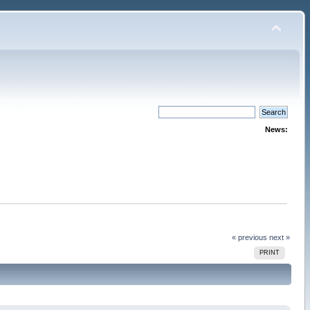
News:
« previous
next »
PRINT