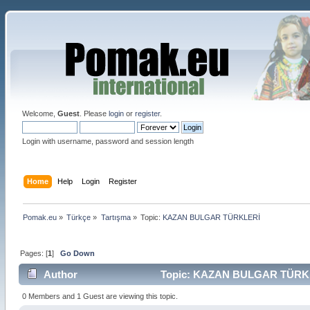
Welcome,
Guest
. Please
login
or
register
.
Login with username, password and session length
Home
Help
Login
Register
Pomak.eu
»
Türkçe
»
Tartışma
»
Topic:
KAZAN BULGAR TÜRKLERİ 
Pages: [
1
]
Go Down
Author
Topic: KAZAN BULGAR TÜRKLE
0 Members and 1 Guest are viewing this topic.