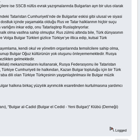
.
lere ise SSCB nüfüs evrak yazışmalarında Bulgarları ayrı bir ulus olarak
ki Tataristan Cumhuriyeti’nde de Bulgarlar eskisi gibi ulusal ve siyasi
a dostluk içinde yaşamakta olduğu Rus ve Tatar halklarının hiçbir suçu
lığını inkar edip, onu Tatarlaştırıp Ruslaştırıyorlar.
alk olma vasfına sahip olmuştur. Rus zülmü altında bile, Türk dünyasının
Volga Bulgar Türkleri gizlice Türkiye’ye iltica edip, kutsal Türk
yayımlama, kendi okul ve yönetim organlarında temsilcilere sahip olma,
 savunup Bulgar Oğuz kültürünün yok oluşunu önleyememektedir. Rusya
ezlikten gelmektedir.
eşkilatı) mekanizmalarını kullanarak, Rusya Federasyonu ile Tataristan
, Türkiye Cumhuriyeti ile halkından, Kazan Bulgar topluluğu için bir Türk
ba dili olan Türkiye Türkçesinin yaygınlaştırılması ile Bulgar müzik
gar halkına birkaç yüzyılık ayrımcılık esaretinden kurtulmasına yardımcı
anı), “Bulgar al-Cadid (Bulgar el Cedid - Yeni Bulgar)” Klübü (Derneği)
Logged