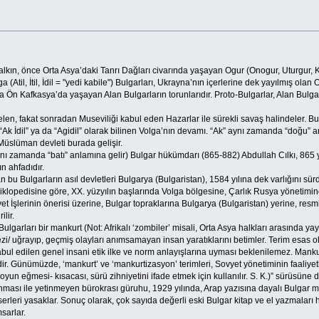
n halkın, önce Orta Asya’daki Tanrı Dağları civarında yaşayan Ogur (Onogur, Uturgur
a (Atil, İtil, İdil = "yedi kabile") Bulgarları, Ukrayna’nın içerlerine dek yayılmış ol
da Ön Kafkasya’da yaşayan Alan Bulgarların torunlarıdır. Proto-Bulgarlar, Alan Bulgar
elen, fakat sonradan Museviliği kabul eden Hazarlar ile sürekli savaş halindeler. B
k İdil” ya da “Agidil” olarak bilinen Volga’nın devamı. “Ak” aynı zamanda “doğu” anla
Müslüman devleti burada gelişir.
ı zamanda “batı” anlamına gelir) Bulgar hükümdarı (865-882) Abdullah Cılkı, 865 yıl
n ahfadıdır.
bu Bulgarların asıl devletleri Bulgarya (Bulgaristan), 1584 yılına dek varlığını sürd
klopedisine göre, XX. yüzyılın başlarında Volga bölgesine, Çarlık Rusya yönetimin
et İşlerinin önerisi üzerine, Bulgar topraklarına Bulgarya (Bulgaristan) yerine, resmi o
ilir.
Bulgarları bir mankurt (Not: Afrikalı ‘zombiler’ misali, Orta Asya halkları arasında yayg
i/ uğrayıp, geçmiş olayları anımsamayan insan yaratıklarını betimler. Terim esas olar
kabul edilen genel insani etik ilke ve norm anlayışlarına uyması beklenilemez. Mankur
r. Günümüzde, ‘mankurt’ ve ‘mankurtizasyon’ terimleri, Sovyet yönetiminin faaliyetleri 
boyun eğmesi- kısacası, sürü zihniyetini ifade etmek için kullanılır. S. K.)” sürüsün
ası ile yetinmeyen bürokrası güruhu, 1929 yılında, Arap yazısına dayalı Bulgar millî 
rleri yasaklar. Sonuç olarak, çok sayıda değerli eski Bulgar kitap ve el yazmaları her
sarlar.