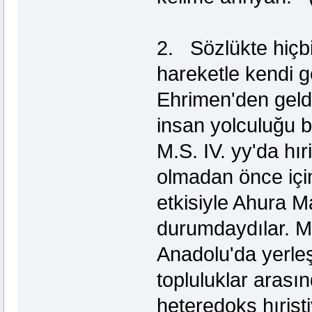
2. Sözlükte hiçb
hareketle kendi g
Ehrimen'den geld
insan yolculuğu b
M.S. IV. yy'da hıri
olmadan önce için
etkisiyle Ahura M
durumdaydılar. M.
Anadolu'da yerleşi
topluluklar arasın
heteredoks hırist