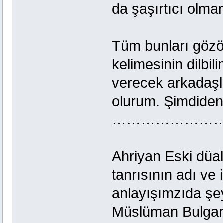
da şaşırtıcı olm
Tüm bunları gözö
kelimesinin dilbil
verecek arkadaş
olurum. Şimdiden
……………………
Ahriyan Eski düal
tanrısının adı ve i
anlayışımzıda şey
Müslüman Bulgarla