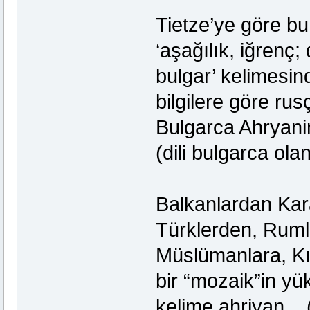
Tietze’ye göre bu
‘aşağılık, iğrenç
bulgar’ kelimesind
bilgilere göre ru
Bulgarca Ahryani
(dili bulgarca ol
Balkanlardan Kar
Türklerden, Rumla
Müslümanlara, Kı
bir “mozaik”in yü
kelime ahriyan. 