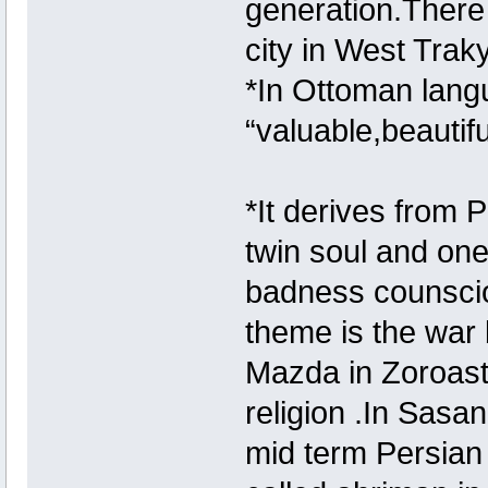
generation.There 
city in West Trak
*In Ottoman lan
“valuable,beautif
*It derives from 
twin soul and one
badness counscio
theme is the war
Mazda in Zoroastr
religion .In Sas
mid term Persian