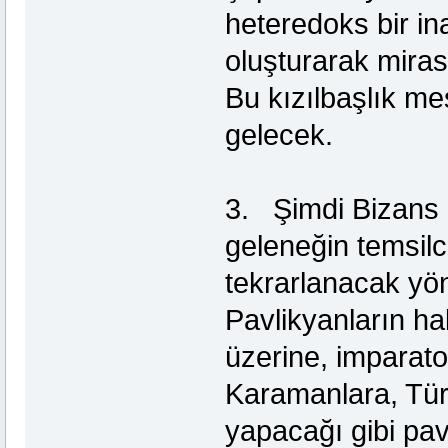
heteredoks bir in
oluşturarak mira
Bu kızılbaşlık me
gelecek.
3. Şimdi Bizans 
geleneğin temsil
tekrarlanacak yön
Pavlikyanların ha
üzerine, imparat
Karamanlara, Tür
yapacağı gibi pav