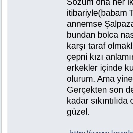
Sözüm ona her ik
itibariyle(babam 
annemse Şalpazar
bundan bolca nas
karşı taraf olmakl
çepni kızı anlamı
erkekler içinde k
olurum. Ama yine 
Gerçekten son der
kadar sıkıntılıda 
güzel.