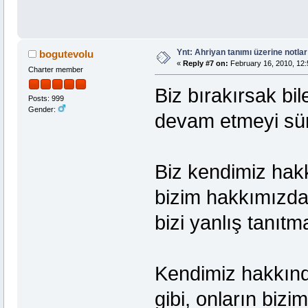
Ynt: Ahriyan tanımı üzerine notlar
bogutevolu
«
Reply #7 on:
February 16, 2010, 12:
Charter member
Biz bırakırsak b
Posts: 999
Gender:
devam etmeyi sür
Biz kendimiz hak
bizim hakkımızda
bizi yanlış tanıtm
Kendimiz hakkı
gibi, onların biz