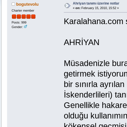
Ahriyan tanımı üzerine notlar
bogutevolu
«
on:
February 15, 2010, 15:52 »
Charter member
Karalahana.com si
Posts: 999
Gender:
AHRİYAN
Müsadenizle bur
getirmek istiyoru
bir sınırla ayrılan
İskenderlileri) ta
Genellikle hakar
olduğu kullanımın
kökensel geçmişin