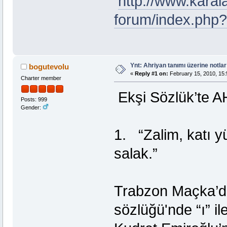
http://www.kara
forum/index.php
Ynt: Ahriyan tanımı üzerine notlar
bogutevolu
«
Reply #1 on:
February 15, 2010, 15:
Charter member
Ekşi Sözlük’te 
Posts: 999
Gender:
1. “Zalim, katı yü
salak.”
Trabzon Maçka’da
sözlüğü'nde “ı” il