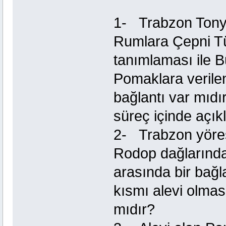
1- Trabzon Tonya
Rumlara Çepni Tü
tanımlaması ile B
Pomaklara verile
bağlantı var mıdı
süreç içinde açık
2- Trabzon yöresi
Rodop dağlarındak
arasında bir bağl
kısmı alevi olması
mıdır?