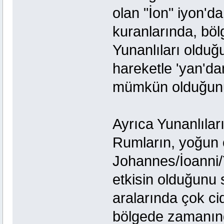
olan "İon" iyon'd
kuranlarında, böl
Yunanlıları oldu
hareketle 'yan'dan
mümkün olduğun
Ayrıca Yunanlılar
Rumların, yoğun o
Johannes/İoanni/Y
etkisin olduğunu 
aralarında çok ci
bölgede zamanınd