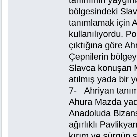
bölgesindeki Sla
tanımlamak için 
kullanılıyordu. P
çıktığına göre Ah
Çepnilerin bölgey
Slavca konuşan M
atılmış yada bir y
7- Ahriyan tanımı
Ahura Mazda yad
Anadoluda Bizan
ağırlıklı Pavliky
kırım ve sürgün 