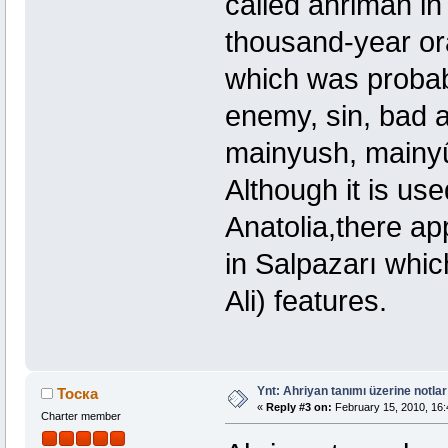
called ahriman in 
thousand-year ora
which was probabl
enemy, sin, bad 
mainyush, mainyû) 
Although it is u
Anatolia,there a
in Salpazarı which
Ali) features.
Ynt: Ahriyan tanımı üzerine notlar
Тоска
«
Reply #3 on:
February 15, 2010, 16:
Charter member