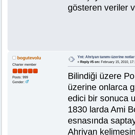
gösteren veriler 
Ynt: Ahriyan tanımı üzerine notlar
bogutevolu
«
Reply #5 on:
February 15, 2010, 17:
Charter member
Bilindiği üzere P
Posts: 999
Gender:
üzerine onlarca g
edici bir sonuca 
1830 larda Ami Bo
esnasında saptayı
Ahriyan kelimesin