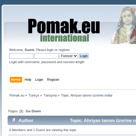
Welcome,
Guest
. Please
login
or
register
.
Login with username, password and session length
Home
Help
Login
Register
Pomak.eu
»
Türkçe
»
Tartışma
»
Topic:
Ahriyan tanımı üzerine notlar
Pages: [
1
]
Go Down
Author
Topic: Ahriyan tanımı üzerine n
0 Members and 1 Guest are viewing this topic.