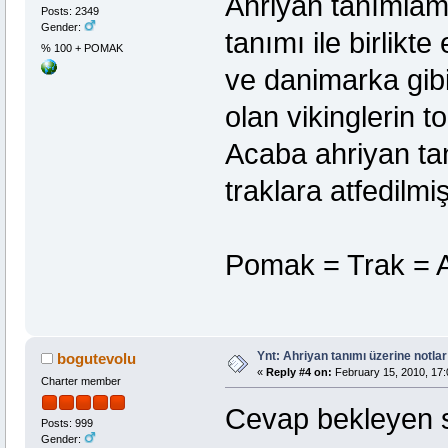
Ahriyan tanımla
Posts: 2349
Gender:
tanımı ile birlikt
% 100 + POMAK
ve danimarka gibi
olan vikinglerin t
Acaba ahriyan ta
traklara atfedilm
Pomak = Trak = A
Ynt: Ahriyan tanımı üzerine notlar
bogutevolu
«
Reply #4 on:
February 15, 2010, 17:
Charter member
Cevap bekleyen s
Posts: 999
Gender: