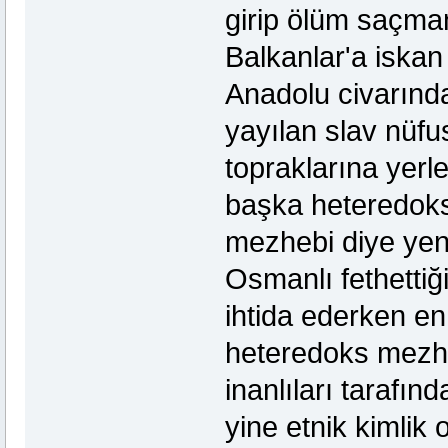
girip ölüm saçman
Balkanlar'a iskan 
Anadolu civarında
yayılan slav nüfu
topraklarına yerle
başka heteredoks 
mezhebi diye yeni
Osmanlı fethettiğ
ihtida ederken en
heteredoks mezhep
inanlıları tarafın
yine etnik kimlik