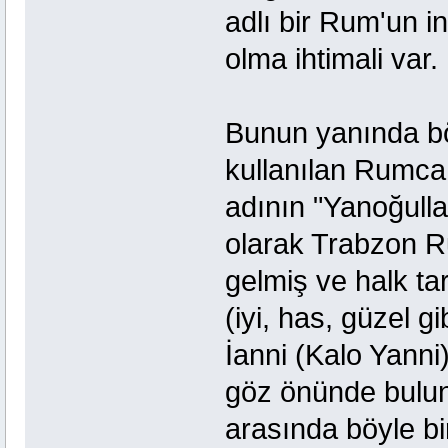
adlı bir Rum'un i
olma ihtimali var.
Bunun yanında bö
kullanılan Rumca 
adının "Yanoğull
olarak Trabzon 
gelmiş ve halk ta
(iyi, has, güzel gi
İanni (Kalo Yanni
göz önünde bulun
arasında böyle bi