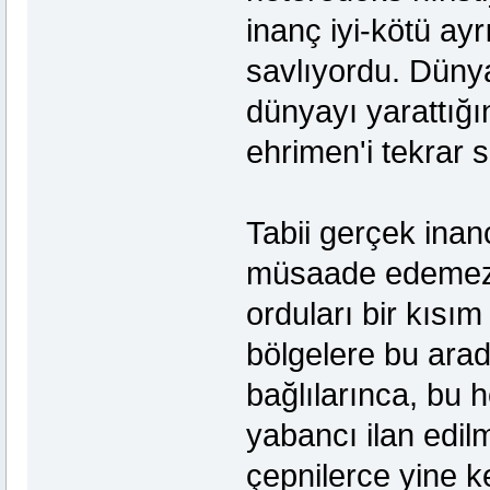
inanç iyi-kötü ay
savlıyordu. Düny
dünyayı yarattığın
ehrimen'i tekrar
Tabii gerçek ina
müsaade edemezdi
orduları bir kısı
bölgelere bu ara
bağlılarınca, bu 
yabancı ilan edil
çepnilerce yine k