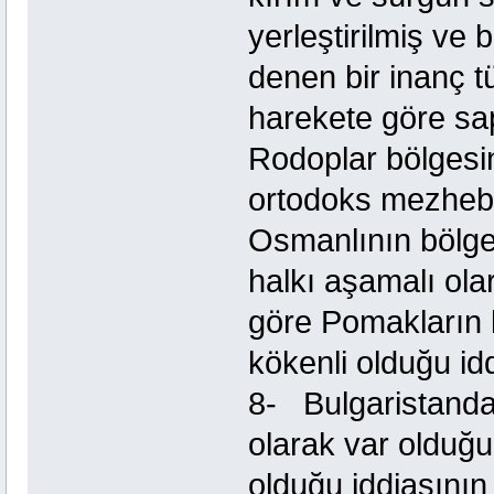
yerleştirilmiş v
denen bir inanç t
harekete göre sa
Rodoplar bölgesi
ortodoks mezhebi 
Osmanlının bölge
halkı aşamalı ol
göre Pomakların 
kökenli olduğu id
8- Bulgaristanda
olarak var olduğ
olduğu iddiasının