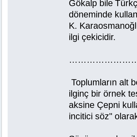
Gökalp bile Türk
döneminde kullanıl
K. Karaosmanoğlu
ilgi çekicidir.
……………………
Toplumların alt be
ilginç bir örnek 
aksine Çepni kull
incitici söz" olarak