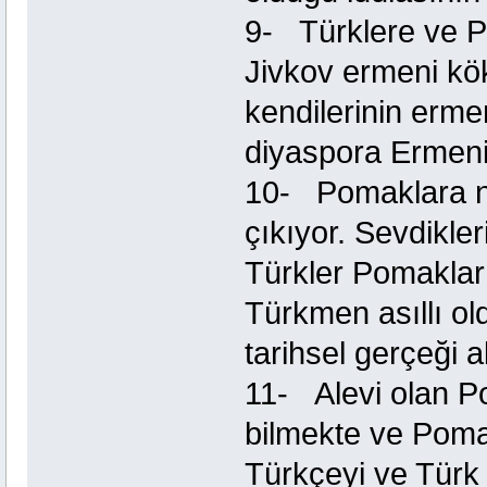
9- Türklere ve 
Jivkov ermeni kök
kendilerinin erme
diyaspora Ermenile
10- Pomaklara ni
çıkıyor. Sevdikl
Türkler Pomakla
Türkmen asıllı o
tarihsel gerçeği a
11- Alevi olan P
bilmekte ve Poma
Türkçeyi ve Türk 