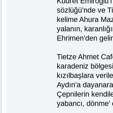
Kudret Emiroğlu’
sözlüğü’nde ve Ti
kelime Ahura Mazd
yalanın, karanlığ
Ehrimen’den gelir
Tietze Ahmet Caf
karadeniz bölgesi
kızılbaşlara veri
Aydın’a dayanara
Çepnilerin kendil
yabancı, dönme’ o