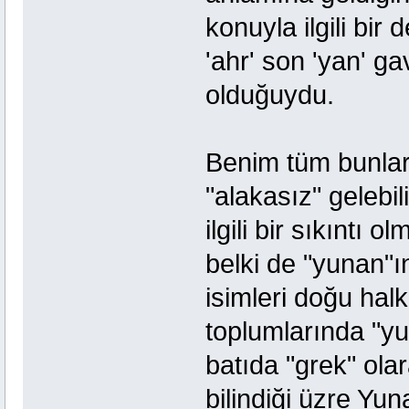
konuyla ilgili bi
'ahr' son 'yan' ga
olduğuydu.
Benim tüm bunlar
"alakasız" gelebi
ilgili bir sıkıntı
belki de "yunan"ı
isimleri doğu hal
toplumlarında "yu
batıda "grek" ola
bilindiği üzre Yun