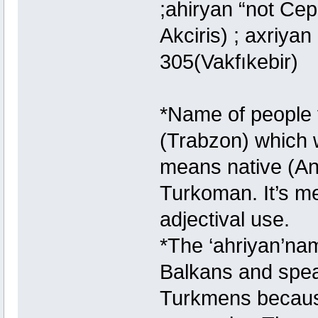
;ahiryan “not Ce
Akciris) ; axriya
305(Vakfıkebir)
*Name of people
(Trabzon) which 
means native (Ana
Turkoman. It’s me
adjectival use.
*The ‘ahriyan’na
Balkans and spea
Turkmens because