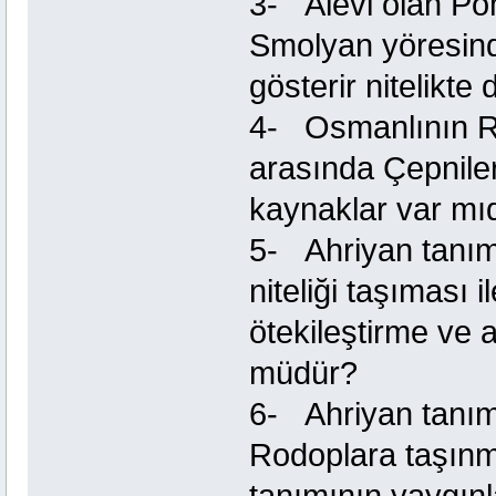
3- Alevi olan Po
Smolyan yöresind
gösterir nitelikte 
4- Osmanlının Ru
arasında Çepnileri
kaynaklar var mı
5- Ahriyan tanım
niteliği taşıması
ötekileştirme ve a
müdür?
6- Ahriyan tanımı
Rodoplara taşınm
tanımının yaygı