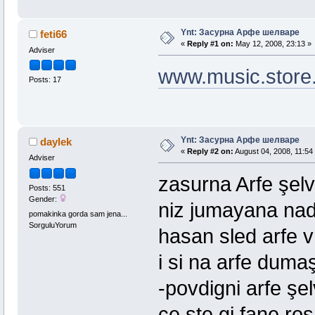
Ynt: Засурна Арфе шелваре
feti66
«
Reply #1 on:
May 12, 2008, 23:13 »
Adviser
www.music.store
Posts: 17
Ynt: Засурна Арфе шелваре
daylek
«
Reply #2 on:
August 04, 2008, 11:54
Adviser
zasurna Arfe şel
Posts: 551
Gender:
niz jumayana nad
pomakinka gorda sam jena...
SorguluYorum
hasan sled arfe 
i si na arfe duma
-povdigni arfe şel
çe şte gi fane ro