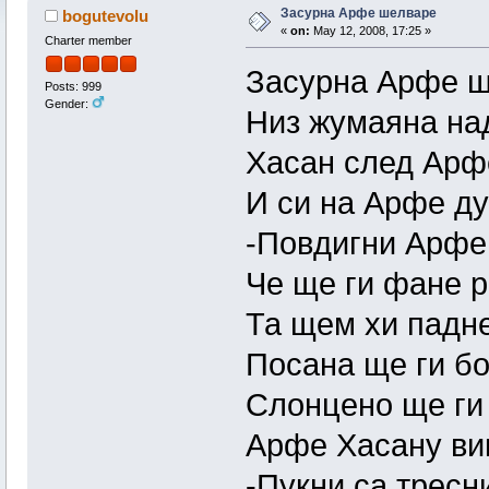
Засурна Арфе шелваре
bogutevolu
«
on:
May 12, 2008, 17:25 »
Charter member
Засурна Арфе 
Posts: 999
Gender:
Низ жумаяна на
Хасан след Арф
И си на Арфе д
-Повдигни Арфе
Че ще ги фане р
Та щем хи падне
Посана ще ги бо
Слонцено ще ги 
Арфе Хасану ви
-Пукни са тресн