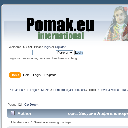
Welcome,
Guest
. Please
login
or
register
.
Login with username, password and session length
Home
Help
Login
Register
Pomak.eu
»
Türkçe
»
Müzik
»
Pomakça şarkı sözleri
»
Topic:
Засурна Арфе шелв
Pages: [
1
]
Go Down
Author
Topic: Засурна Арфе шелваре 
0 Members and 1 Guest are viewing this topic.