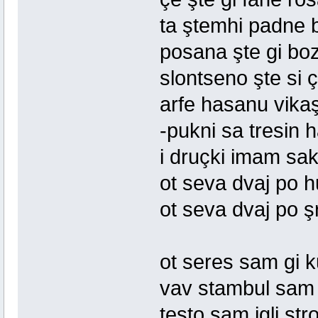
ta ştemhi padne 
posana şte gi boz
slontseno şte si ç
arfe hasanu vika
-pukni sa tresin 
i druçki imam sak
ot seva dvaj po h
ot seva dvaj po şr
ot seres sam gi k
vav stambul sam g
testo sam igli stro