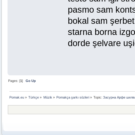
pasmo sam kontse
bokal sam şerbet 
starna borna izgor
dorde şelvare uş
Pages: [
1
]
Go Up
Pomak.eu
»
Türkçe
»
Müzik
»
Pomakça şarkı sözleri
»
Topic:
Засурна Арфе шелв