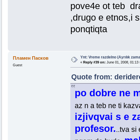
pove4e ot teb dr
,drugo e etnos,i 
ponqtiqta
Ynt: Vreme razdelno (Ayrılık zama
Пламен Пасков
«
Reply #39 on:
June 01, 2008, 01:13 
Guest
Quote from: derider
po dobre ne m
az n a teb ne ti kazv
izjivqvai s e za
profesor.
..tva s