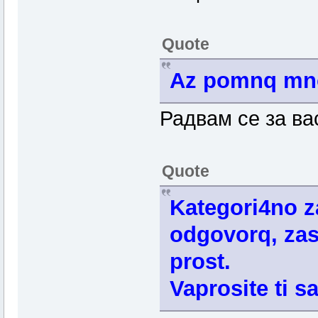
Quote
Az pomnq mnog
Радвам се за ва
Quote
Kategori4no z
odgovorq, za
prost.
Vaprosite ti sa