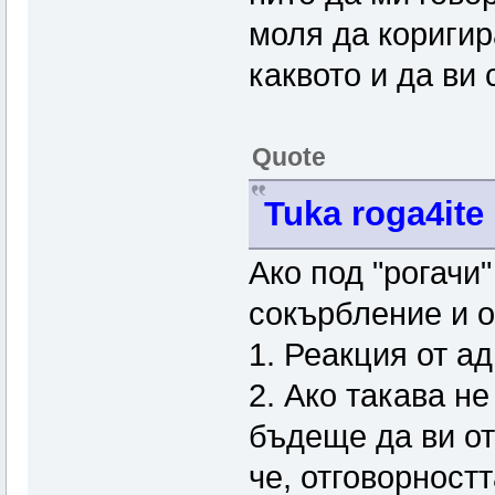
моля да коригир
каквото и да ви 
Quote
Tuka roga4ite 
Ако под "рогачи
сокърбление и о
1. Реакция от а
2. Ако такава н
бъдеще да ви от
че, отговорност