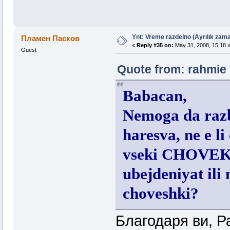
Ynt: Vreme razdelno (Ayrılık zama
Пламен Пасков
«
Reply #35 on:
May 31, 2008, 15:18 
Guest
Quote from: rahmie 
Babacan,
Nemoga da razbe
haresva, ne e l
vseki CHOVEK n
ubejdeniyat ili
choveshki?
Благодаря ви, Р