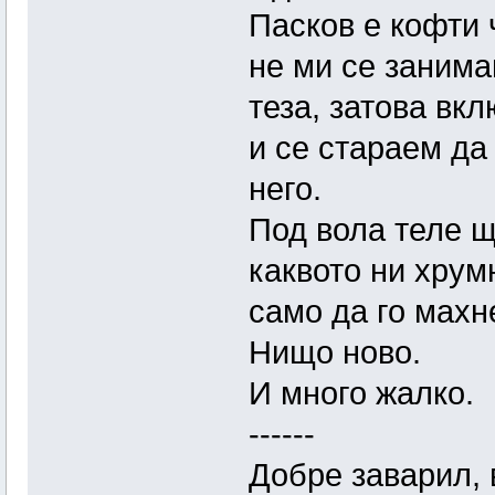
Пасков е кофти 
не ми се занима
теза, затова вк
и се стараем да
него.
Под вола теле щ
каквото ни хрумн
само да го махн
Нищо ново.
И много жалко.
------
Добре заварил, в