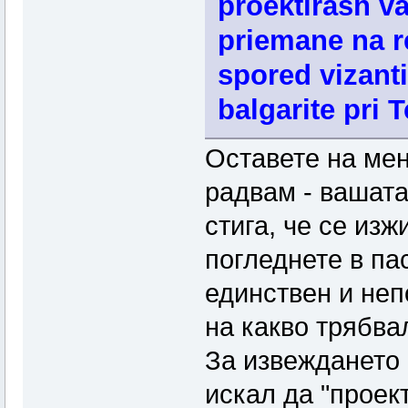
proektirash v
priemane na re
spored vizanti
balgarite pri T
Оставете на мен
радвам - вашата
стига, че се изж
погледнете в па
единствен и неп
на какво трябвал
За извеждането 
искал да "проек