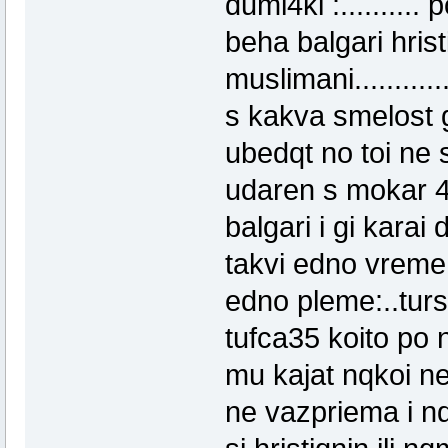
dumi4ki :..........
beha balgari hris
muslimani...........
s kakva smelost 
ubedqt no toi ne 
udaren s mokar 4o
balgari i gi karai 
takvi edno vreme n
edno pleme:..turs
tufca35 koito po
mu kajat nqkoi ne
ne vazpriema i n