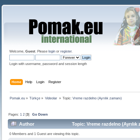
Welcome,
Guest
. Please
login
or
register
.
Login with username, password and session length
Home
Help
Login
Register
Pomak.eu
»
Türkçe
»
Videolar 
»
Topic:
Vreme razdelno (Ayrılık zamanı)
Pages:
1
2
[
3
]
Go Down
Author
Topic: Vreme razdelno (Ayrılık
0 Members and 1 Guest are viewing this topic.