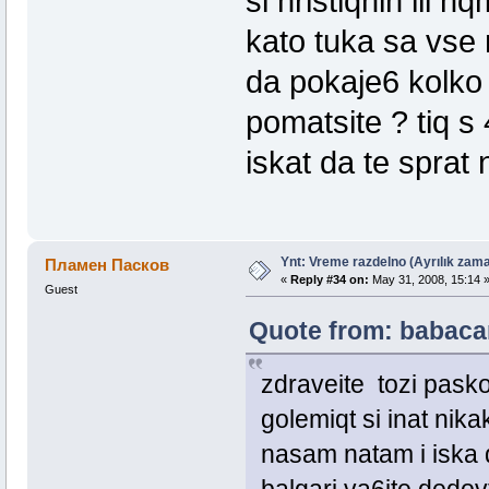
si hristiqnin ili 
kato tuka sa vse 
da pokaje6 kolko 
pomatsite ? tiq s
iskat da te spra
Ynt: Vreme razdelno (Ayrılık zama
Пламен Пасков
«
Reply #34 on:
May 31, 2008, 15:14 
Guest
Quote from: babacan
zdraveite tozi pasko
golemiqt si inat ni
nasam natam i iska da
balgari va6ite dedov