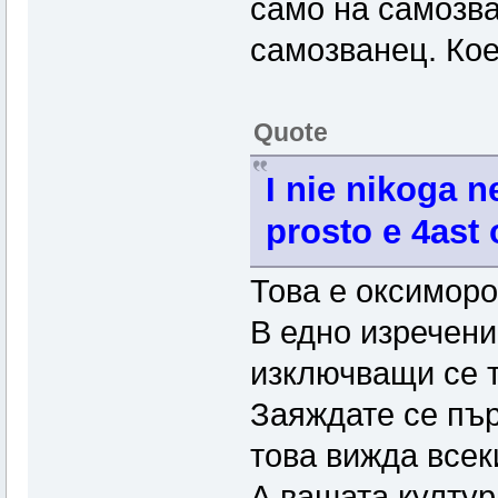
само на самозва
самозванец. Кое
Quote
I nie nikoga n
prosto e 4ast 
Това е оксиморо
В едно изречени
изключващи се 
Заяждате се първ
това вижда всек
А вашата култур