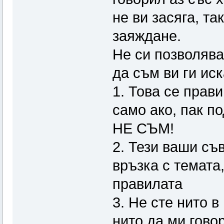
не ви засяга, та
заяждане.
Не си позволява
да съм ви ги иск
1. Това се прав
само ако, пак по
НЕ СЪМ!
2. Тези ваши съв
връзка с темата
правилата
3. Не сте нито в
нито да ми говор