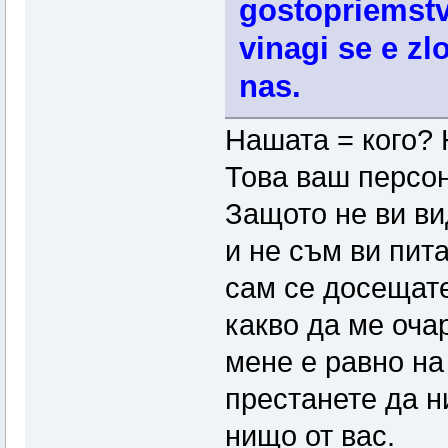
gostopriemstv
vinagi se e z
nas.
Нашата = кого?
Това ваш персон
Защото не ви в
и не съм ви пита
сам се досещате
какво да ме оча
мене е равно на
престанете да н
нищо от вас.