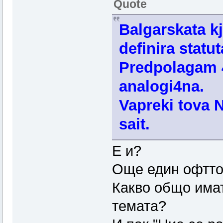
Quote
Balgarskata kj
definira statu
Predpolagam 4
analogi4na.
Vapreki tova 
sait.
Е и?
Още един офтто
Какво общо имат
темата?