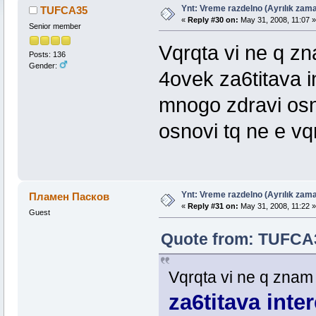
Ynt: Vreme razdelno (Ayrılık zama
TUFCA35
«
Reply #30 on:
May 31, 2008, 11:07 »
Senior member
Vqrqta vi ne q z
Posts: 136
Gender:
4ovek za6titava i
mnogo zdravi osn
osnovi tq ne e vq
Ynt: Vreme razdelno (Ayrılık zama
Пламен Пасков
«
Reply #31 on:
May 31, 2008, 11:22 »
Guest
Quote from: TUFCA3
Vqrqta vi ne q znam
za6titava inte