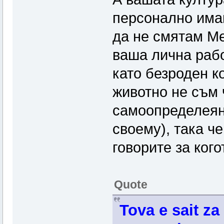
персонално има
да не смятам Ме
ваша лична раб
като безроден к
животно не съм 
самоопределеяне
своему), така ч
говорите за кого
Quote
Tova e sait za