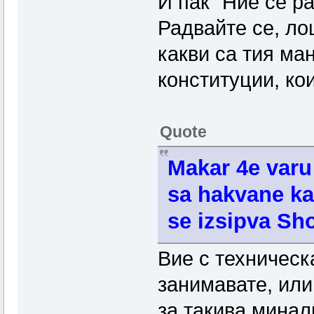
И пак "Ние се ра
Радвайте се, ло
какви са тия ман
конституции, ко
Quote
Makar 4e varu
sa hakvane ka
se izsipva Sho
Вие с техническ
занимавате, или
за такива минал