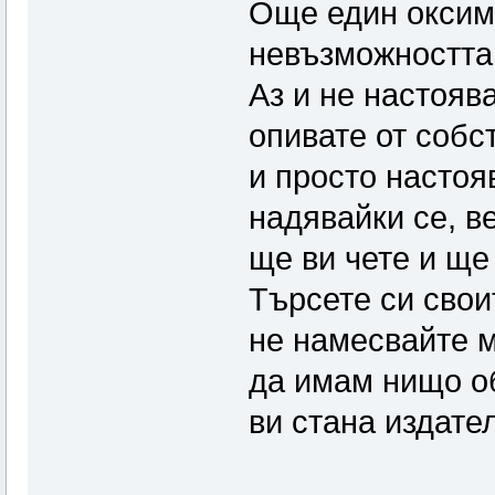
Още един оксим
невъзможността 
Аз и не настоява
опивате от собс
и просто настоя
надявайки се, в
ще ви чете и ще 
Търсете си свои
не намесвайте м
да имам нищо об
ви стана издате