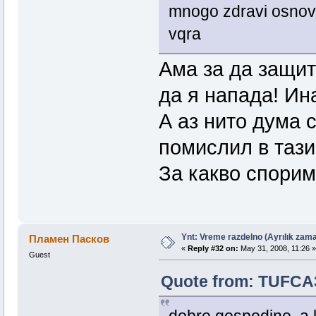
mnogo zdravi osnovi
vqra
Ама за да защит
да я напада! Ин
А аз нито дума 
помислил в тази
За какво спорим
Ynt: Vreme razdelno (Ayrılık zama
Пламен Пасков
«
Reply #32 on:
May 31, 2008, 11:26 »
Guest
Quote from: TUFCA3