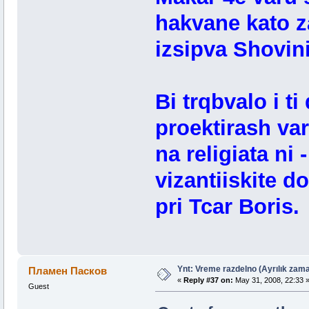
hakvane kato z
izsipva Shovini
Bi trqbvalo i ti
proektirash va
na religiata ni
vizantiiskite d
pri Tcar Boris.
Ynt: Vreme razdelno (Ayrılık zama
Пламен Пасков
«
Reply #37 on:
May 31, 2008, 22:33 
Guest