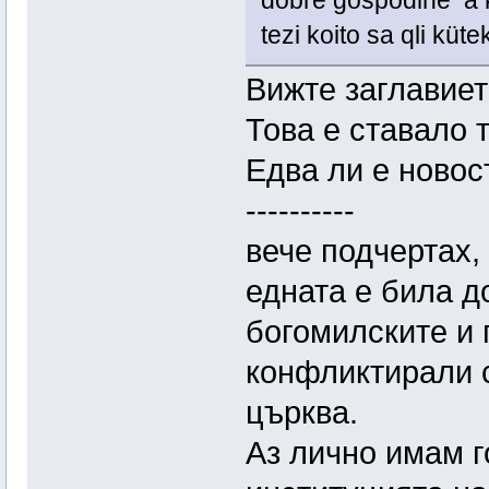
dobre gospodine a ko
tezi koito sa qli kü
Вижте заглавието
Това е ставало 
Едва ли е новост
----------
вече подчертах,
едната е била д
богомилските и 
конфликтирали 
църква.
Аз лично имам г