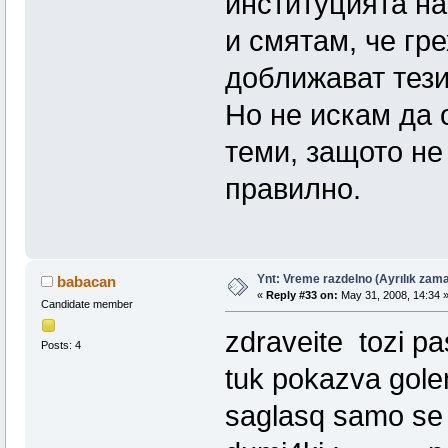
институцията на
и смятам, че гр
доближават тези
Но не искам да
теми, защото не
правилно.
Ynt: Vreme razdelno (Ayrılık zama
babacan
«
Reply #33 on:
May 31, 2008, 14:34 
Candidate member
zdraveite tozi pa
Posts: 4
tuk pokazva golem
saglasq samo se 