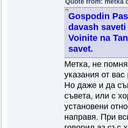
Quote from: metka o
Gospodin Pask
davash saveti 
Voinite na Tan
savet.
Метка, не помня
указания от вас 
Но даже и да съ
съвета, или с хо
установени отно
направя. При вс
говорил аз със 