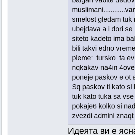
muslimani............va
smelost gledam tuk 
ubejdava a i dori se
siteto kadeto ima bal
bili takvi edno vreme
pleme:..tursko..ta e
nqkakav na4in 4ove6
poneje paskov e ot 
Sq paskov ti kato si 
tuk kato tuka sa vse
pokaje6 kolko si nad
zvezdi admini znaqt
Идеята ви е ясн