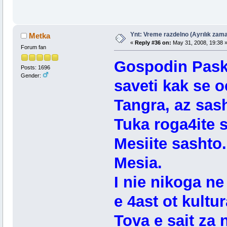
Ynt: Vreme razdelno (Ayrılık zama
Metka
«
Reply #36 on:
May 31, 2008, 19:38 
Forum fan
Gospodin Pasko
Posts: 1696
Gender:
saveti kak se o
Tangra, az sash
Tuka roga4ite s
Mesiite sasht
Mesia.
I nie nikoga ne
e 4ast ot kultu
Tova e sait za 