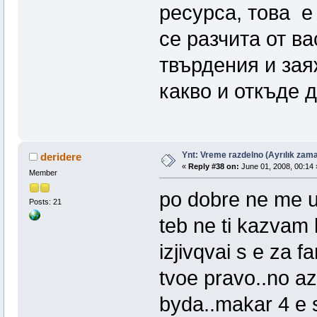
ресурса, това е
се разчита от в
твърдения и зая
какво и откъде д
Ynt: Vreme razdelno (Ayrılık zama
deridere
«
Reply #38 on:
June 01, 2008, 00:14 
Member
po dobre ne me u
Posts: 21
teb ne ti kazvam 
izjivqvai s e za far
tvoe pravo..no a
byda..makar 4 e 