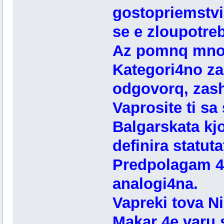
gostopriemstvi
se e zloupotre
Az pomnq mnogo
Kategori4no za
odgovorq, zash
Vaprosite ti sa 
Balgarskata kjo
definira statut
Predpolagam 4e
analogi4na.
Vapreki tova Ni
Makar 4e varu 