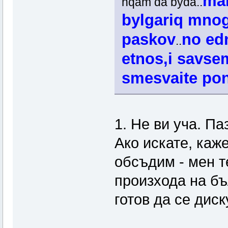
mak
nqam da byda..
bylgariq mnog
paskov
no ed
..
etnos,i savsem
smesvaite pon
1. Не ви уча. Па
Ако искате, каже
обсъдим - мен т
произхода на бъ
готов да се диск