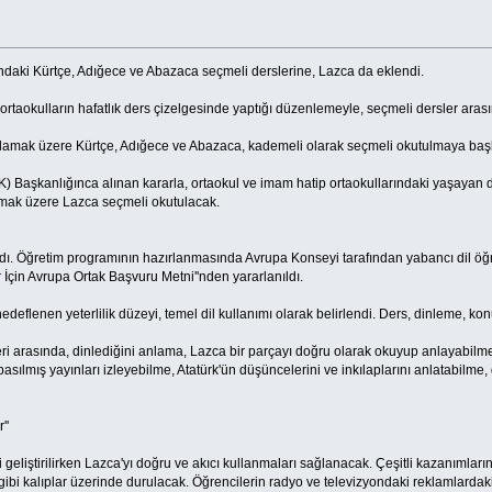
ndaki Kürtçe, Adığece ve Abazaca seçmeli derslerine, Lazca da eklendi.
ortaokulların hafatlık ders çizelgesinde yaptığı düzenlemeyle, seçmeli dersler arası
şlamak üzere Kürtçe, Adığece ve Abazaca, kademeli olarak seçmeli okutulmaya baş
TK) Başkanlığınca alınan kararla, ortaokul ve imam hatip ortaokullarındaki yaşayan 
şlamak üzere Lazca seçmeli okutulacak.
adı. Öğretim programının hazırlanmasında Avrupa Konseyi tarafından yabancı dil öğr
ller İçin Avrupa Ortak Başvuru Metni''nden yararlanıldı.
edeflenen yeterlilik düzeyi, temel dil kullanımı olarak belirlendi. Ders, dinleme, ko
i arasında, dinlediğini anlama, Lazca bir parçayı doğru olarak okuyup anlayabilme,
ılmış yayınları izleyebilme, Atatürk'ün düşüncelerini ve inkılaplarını anlatabilme, di
''
eliştirilirken Lazca'yı doğru ve akıcı kullanmaları sağlanacak. Çeşitli kazanımları
gibi kalıplar üzerinde durulacak. Öğrencilerin radyo ve televizyondaki reklamlardak