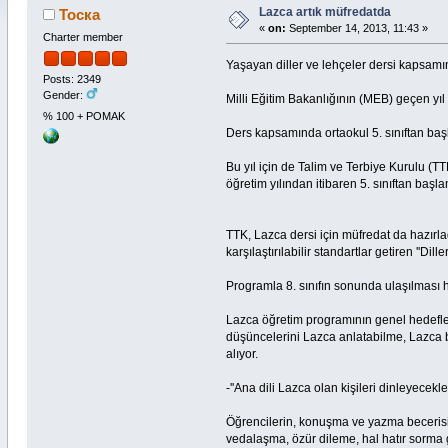
Lazca artık müfredatda
Тоска
«
on:
September 14, 2013, 11:43 »
Charter member
Yaşayan diller ve lehçeler dersi kapsamı
Posts: 2349
Gender:
Milli Eğitim Bakanlığının (MEB) geçen yıl 
% 100 + POMAK
Ders kapsamında ortaokul 5. sınıftan ba
Bu yıl için de Talim ve Terbiye Kurulu (T
öğretim yılından itibaren 5. sınıftan ba
TTK, Lazca dersi için müfredat da hazırl
karşılaştırılabilir standartlar getiren ''Di
Programla 8. sınıfın sonunda ulaşılması h
Lazca öğretim programının genel hedefler
düşüncelerini Lazca anlatabilme, Lazca bas
alıyor.
-''Ana dili Lazca olan kişileri dinleyecekler
Öğrencilerin, konuşma ve yazma becerisi g
vedalaşma, özür dileme, hal hatır sorma 