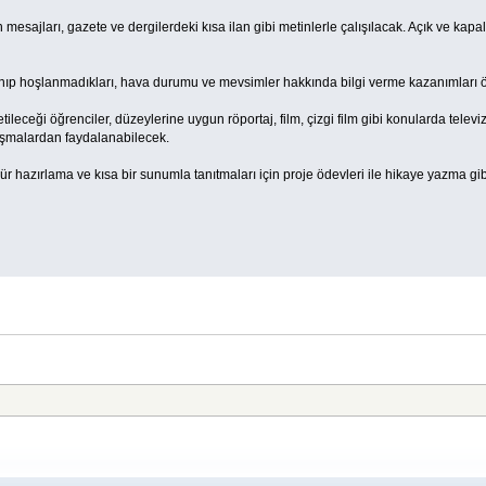
on mesajları, gazete ve dergilerdeki kısa ilan gibi metinlerle çalışılacak. Açık ve kapal
nıp hoşlanmadıkları, hava durumu ve mevsimler hakkında bilgi verme kazanımları ö
eceği öğrenciler, düzeylerine uygun röportaj, film, çizgi film gibi konularda televi
lışmalardan faydalanabilecek.
ür hazırlama ve kısa bir sunumla tanıtmaları için proje ödevleri ile hikaye yazma gi