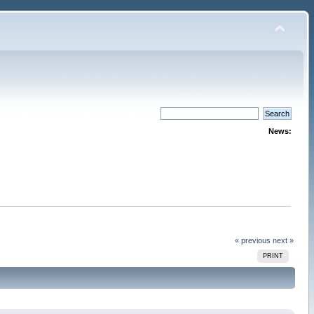
News:
« previous
next »
PRINT