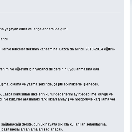
na yaşayan diller ve lehçeler dersi de girdi.
landı.
diller ve lehçeler dersinin kapsamına, Lazca da alındı. 2013-2014 eğitim-
enimi ve öğretimi için yabancı dil dersinin uygulanmasına dair
nuşma, okuma ve yazma şeklinde, çeşitli etkinliklerle işlenecek.
 Lazca konuşulan ülkelerin kültür değerlerini ayırt edebilme, duygu ve
l ve kültürler arasındaki farklılıkları anlayış ve hoşgörüyle karşılama yer
n sağlanacağı derste, günlük hayatta sıklıkla kullanılan selamlaşma,
i basit mesajları anlamaları sağlanacak.