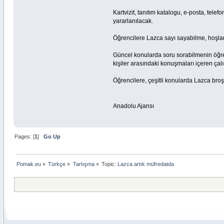
Kartvizit, tanıtım katalogu, e-posta, telef
yararlanılacak.
Öğrencilere Lazca sayı sayabilme, hoşla
Güncel konularda soru sorabilmenin öğretil
kişiler arasındaki konuşmaları içeren ça
Öğrencilere, çeşitli konularda Lazca broş
Anadolu Ajansı
Pages: [
1
]
Go Up
Pomak.eu
»
Türkçe
»
Tartışma
»
Topic:
Lazca artık müfredatda