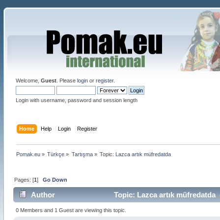
Welcome,
Guest
. Please
login
or
register
.
Login with username, password and session length
Home
Help
Login
Register
Pomak.eu
»
Türkçe
»
Tartışma
»
Topic:
Lazca artık müfredatda
Pages: [
1
]
Go Down
Author
Topic: Lazca artık müfredatda 
0 Members and 1 Guest are viewing this topic.