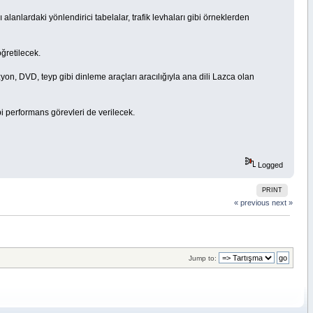
ı alanlardaki yönlendirici tabelalar, trafik levhaları gibi örneklerden
ğretilecek.
zyon, DVD, teyp gibi dinleme araçları aracılığıyla ana dili Lazca olan
bi performans görevleri de verilecek.
Logged
PRINT
« previous
next »
Jump to: