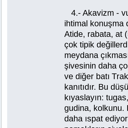
4.- Akavizm - vur
ihtimal konuşma d
Atide, rabata, at
çok tipik değillerd
meydana çıkması,
şivesinin daha ço
ve diğer batı Trak
kanıtıdır. Bu düş
kıyaslayın: tugas
gudina, kolkunu. K
daha ıspat ediyor