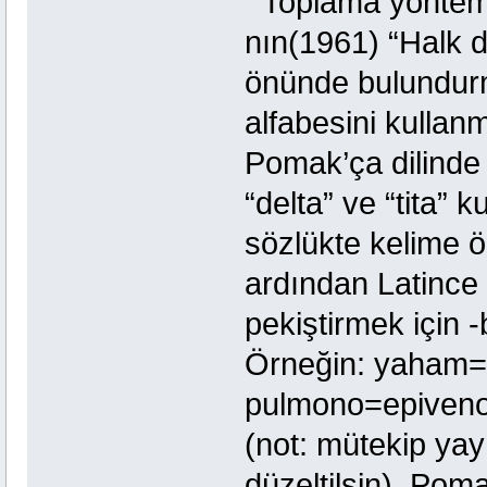
Toplama yöntemi o
nın(1961) “Halk d
önünde bulundurm
alfabesini kullanmı
Pomak’ça dilinde 
“delta” ve “tita”
sözlükte kelime ö
ardından Latince 
pekiştirmek için -b
Örneğin: yaham=
pulmono=epiveno 
(not: mütekip yay
düzeltilsin). Po