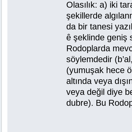
Olasılık: a) iki ta
şekillerde algıla
da bir tanesi yazı
ê şeklinde geniş
Rodoplarda mevcu
söylemdedir (b’аl,
(yumuşak hece ö
altında veya dış
veya değil diye be
dubre). Bu Rodop 