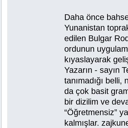
Daha önce bahsedi
Yunanistan topra
edilen Bulgar Rodo
ordunun uygulamal
kıyaslayarak geliş
Yazarın - sayın Te
tanımadığı belli, 
da çok basit gra
bir dizilim ve de
“Öğretmensiz” yab
kalmışlar. zajkun