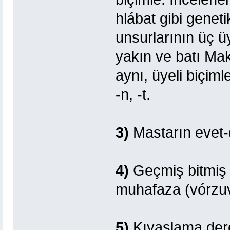
hlábat gibi geneti
unsurlarının üç üy
yakın ve batı Ma
aynı, üyeli biçiml
-n, -t.
3)
Mastarın evet-
4)
Geçmiş bitmiş 
muhafaza (vórzuv
5)
Kıyaslama derec