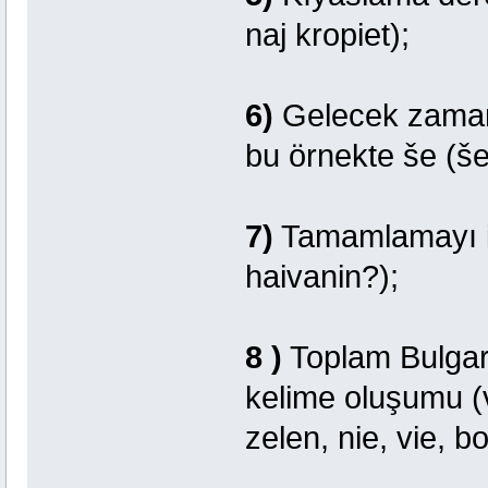
naj kropiet);
6)
Gelecek zaman iç
bu örnekte še (še
7)
Tamamlamayı ik
haivanin?);
8 )
Toplam Bulgar 
kelime oluşumu (v
zelen, nie, vie, b