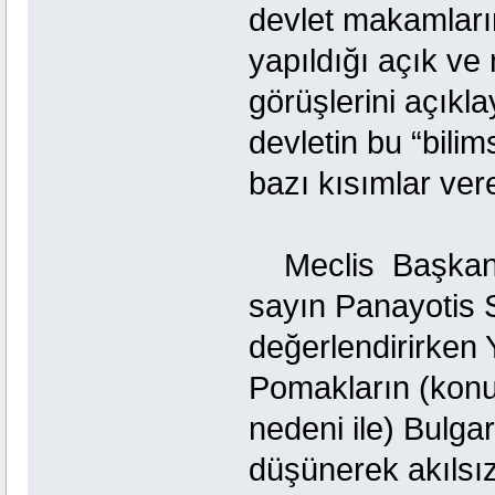
devlet makamları
yapıldığı açık ve 
görüşlerini açık
devletin bu “bilim
bazı kısımlar ver
Meclis Başkan ya
sayın Panayotis
değerlendirirken 
Pomakların (konuş
nedeni ile) Bulga
düşünerek akılsı