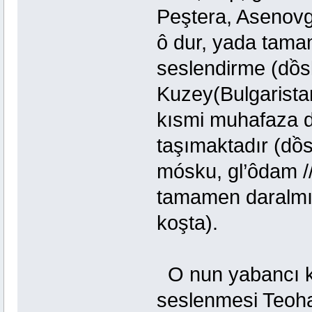
Peştera, Asenovg
ô dur, yada tama
seslendirme (dồsk
Kuzey(Bulgarista
kısmi muhafaza de
taşımaktadır (dồsk
mósku, gl’ôdam /
tamamen daralmışt
koşta).
O nun yabancı ke
seslenmesi Teohar