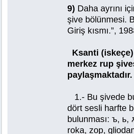
9)
Daha ayrını içi
şive bölünmesi. B
Giriş kısmı.”, 19
Ksanti (iskeçe
merkez rup şives
paylaşmaktadır.
1.- Bu şivede bul
dört sesli harfte 
bulunması: ъ, ь, ѫ
roka, zop, gliod