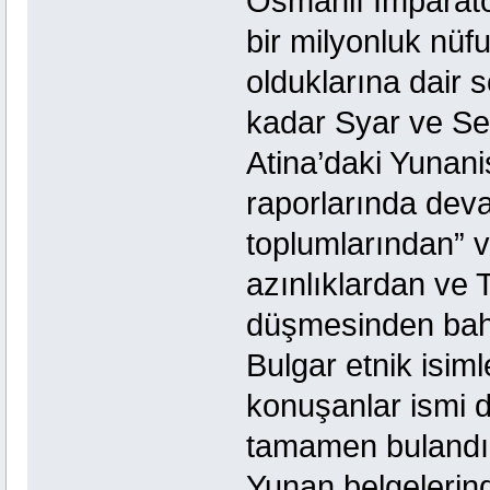
Osmanlı İmparato
bir milyonluk nüf
olduklarına dair 
kadar Syar ve Sel
Atina’daki Yunani
raporlarında deva
toplumlarından”
azınlıklardan ve 
düşmesinden bahs
Bulgar etnik isim
konuşanlar ismi d
tamamen bulandır
Yunan belgelerind