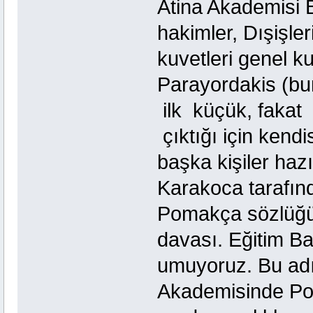
Atina Akademisi 
hakimler, Dışişle
kuvetleri genel k
Parayordakis (b
ilk küçük, faka
çıktığı için kendi
başka kişiler haz
Karakoca tarafın
Pomakça sözlüğü 
davası. Eğitim Ba
umuyoruz. Bu adı
Akademisinde Pom