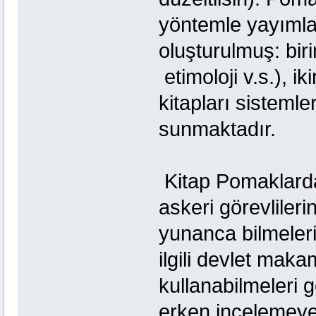
yöntemle yayımla
oluşturulmuş: birin
etimoloji v.s.), ik
kitapları sistemle
sunmaktadır.
Kitap Pomaklarda
askeri görevliler
yunanca bilmeler
ilgili devlet mak
kullanabilmeleri g
erken incelemey