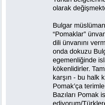
olarak değişmekt
Bulgar müslümanl
“Pomaklar” ünvanı
dili ünvanını ver
onda dokuzu Bulg
egemenliğinde isl
kökenlidirler. T
karşın - bu halk 
Pomak’ça terimler
Bazıları Pomak 
ediyorum/Türkler