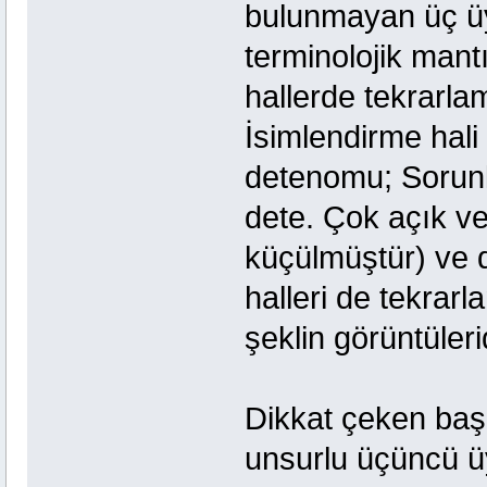
bulunmayan üç üye
terminolojik mant
hallerde tekrarla
İsimlendirme hali
detenomu; Sorunl
dete. Çok açık ve
küçülmüştür) ve 
halleri de tekrarl
şeklin görüntülerid
Dikkat çeken başk
unsurlu üçüncü ü