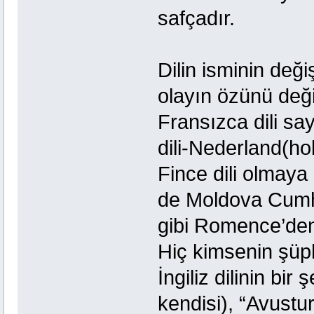
safçadır.
Dilin isminin değ
olayın özünü deği
Fransızca dili sa
dili-Nederland(hol
Fince dili olmaya
de Moldova Cumh
gibi Romence’den 
Hiç kimsenin şüph
İngiliz dilinin bir
kendisi), “Avustu