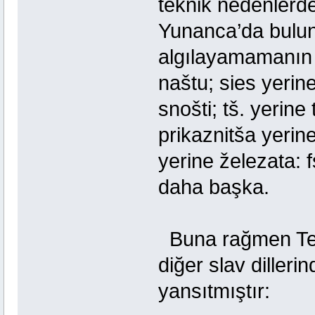
teknik nedenlerde
Yunanca’da bulun
algılayamamanın n
naštu; sies yerine
snošti; tš. yerine
prikaznitša yerine
yerine železata: f
daha başka.
Buna rağmen Teoh
diğer slav dilleri
yansıtmıştır: