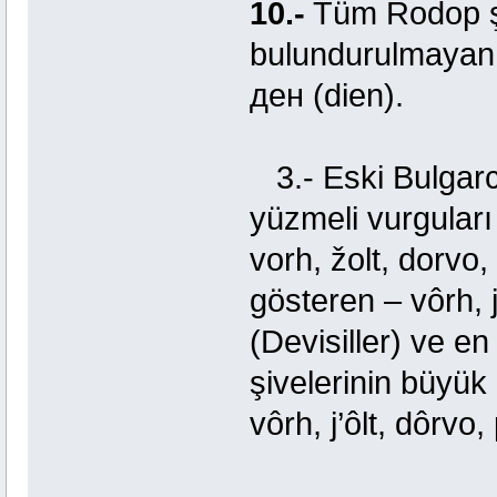
10.-
Tüm Rodop şi
bulundurulmayan b
ден (dien).
3.- Eski Bulgarc
yüzmeli vurguları
vorh, žolt, dorvo
gösteren – vôrh, j
(Devisiller) ve en
şivelerinin büyük
vôrh, j’ôlt, dôrvо,