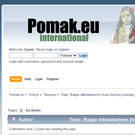
Welcome,
Guest
. Please
login
or
register
.
Login with username, password and session length
Home
Help
Login
Register
Pomak.eu
»
Türkçe
»
Tartışma
»
Topic:
Bulgar bilimadamının (Ivan Kochev) pomakça'y
Pages: [
1
]
Go Down
Author
Topic: Bulgar bilimadamının (Iv
0 Members and 1 Guest are viewing this topic.