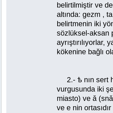
belirtilmiştir ve 
altında: gezm , ta
belirtmenin iki y
sözlüksel-aksan 
ayrıştırılıyorlar,
kökenine bağlı ol
2.- ѣ nın sert 
vurgusunda iki şek
miasto) ve ǎ (snǎ
ve е nin ortasıdı