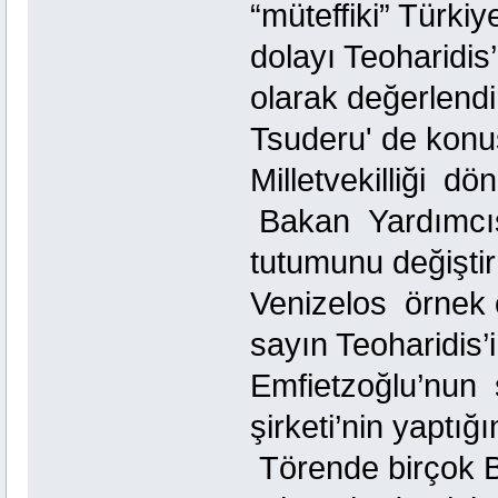
“müteffiki” Türkiy
dolayı Teoharidis
olarak değerlendir
Tsuderu' de konu
Milletvekilliği d
Bakan Yardımcısı 
tutumunu değiştir
Venizelos örnek o
sayın Teoharidis
Emfietzoğlu’nun s
şirketi’nin yaptığ
Törende birçok Bak