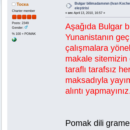
Bulgar bilimadamının (Ivan Koch
Тоска
eleştirisi
Charter member
«
on:
April 13, 2010, 16:57 »
Posts: 2349
Aşağıda Bulgar b
Gender:
% 100 + POMAK
Yunanistanın geçm
çalışmalara yöneli
makale sitemizin 
taraflı tarafsız h
maksadıyla yayım
alıntı yapmayınız
Pomak dili grame