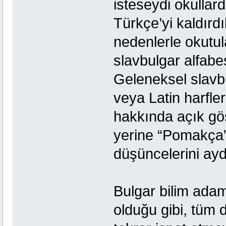
isteseydi okullar
Türkçe’yi kaldırd
nedenlerle okutula
slavbulgar alfabe
Geleneksel slavb
veya Latin harfler
hakkında açık gös
yerine “Pomakça”
düşüncelerini ayd
Bulgar bilim adam
olduğu gibi, tüm 