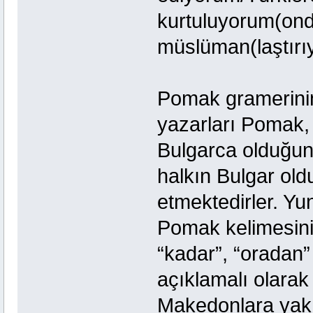
kurtuluyorum(onda
müslüman(laştırı
Pomak gramerinin
yazarları Pomak,
Bulgarca olduğun
halkın Bulgar old
etmektedirler. Yu
Pomak kelimesinin
“kadar”, “oradan
açıklamalı olara
Makedonlara yak