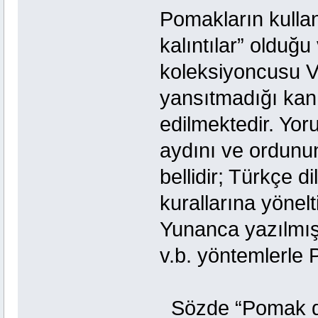
Pomakların kullan
kalıntılar” olduğ
koleksiyoncusu Ve
yansıtmadığı kanıt
edilmektedir. Yor
aydını ve ordunun
bellidir; Türkçe d
kurallarına yönelt
Yunanca yazılmış
v.b. yöntemlerle 
Sözde “Pomak dil