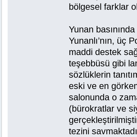
bölgesel farklar
Yunan basınında P
Yunanlı’nın, üç 
maddi destek sağ
teşebbüsü gibi l
sözlüklerin tanıtı
eski ve en görkem
salonunda o zama
(bürokratlar ve si
gerçekleştirilmişt
tezini savmaktadı