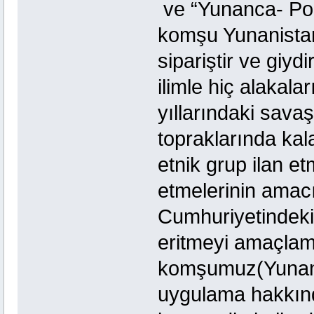
ve “Yunanca- Po
komşu Yunanistan
sipariştir ve giydi
ilimle hiç alakala
yıllarındaki sava
topraklarında kal
etnik grup ilan etm
etmelerinin amacı
Cumhuriyetindek
eritmeyi amaçlam
komşumuz(Yunanis
uygulama hakkın