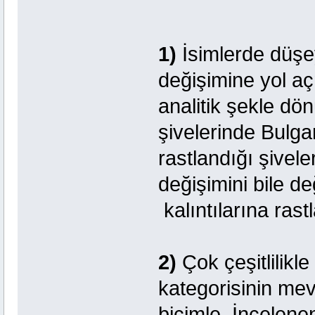
1)
İsimlerde düşey
değişimine yol açm
analitik şekle dö
şivelerinde Bulga
rastlandığı şivele
değişimini bile de
kalıntılarına ras
2)
Çok çeşitlilikle
kategorisinin mev
biçimle. İncelene