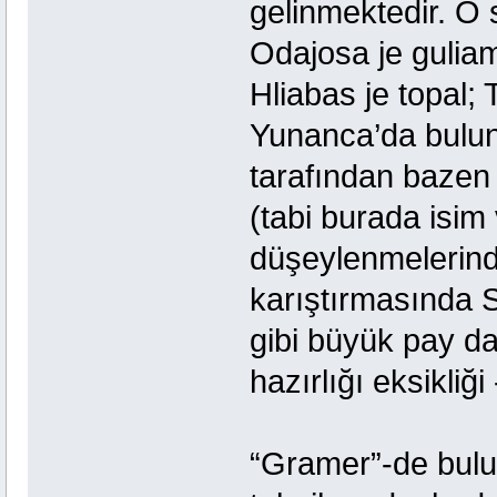
gelinmektedir. O 
Odajosa je guliama
Hliabas je topal; 
Yunanca’da bulunm
tarafından bazen h
(tabi burada isim v
düşeylenmelerinde
karıştırmasında Sl
gibi büyük pay da 
hazırlığı eksikliği 
“Gramer”-de bulun