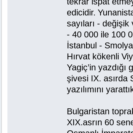
tekrar ispat etm
edicidir. Yunanis
sayıları - değişik 
- 40 000 ile 100 0
İstanbul - Smolya
Hırvat kökenli Vi
Yagiç’in yazdığı 
şivesi IX. asırda 
yazılımını yarattı
Bulgaristan topr
XIX.asrın 60 sene