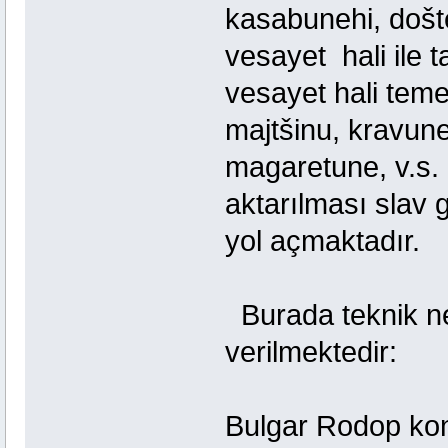
kasabunehi, došte
vesayet hali ile t
vesayet hali teme
majtšinu, kravune
magaretune, v.s.
aktarılması slav 
yol açmaktadır.
Burada teknik ne
verilmektedir:
Bulgar Rodop ko