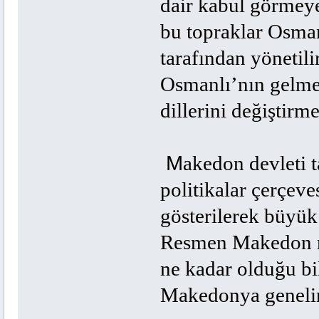
dair kabul görmeye
bu topraklar Osma
tarafından yönetili
Osmanlı’nın gelmes
dillerini değiştirme
M
akedon devleti 
politikalar çerçev
gösterilerek büyük
Resmen Makedon nüf
ne kadar olduğu bi
Makedonya genelin