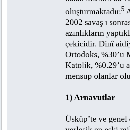
5
oluşturmaktadır.
A
2002 savaş ı sonras
azınlıkların yaptıkl
çekicidir. Dinî aid
Ortodoks, %30’u M
Katolik, %0.29’u at
mensup olanlar olu
1) Arnavutlar
Üsküp’te ve genel
yerleşik en eski mi