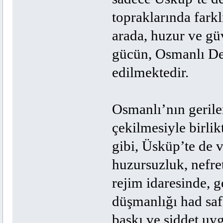
topraklarında farklı
arada, huzur ve gü
gücün, Osmanlı Dev
edilmektedir.
Osmanlı’nın gerile
çekilmesiyle birli
gibi, Üsküp’te de 
huzursuzluk, nefre
rejim idaresinde, 
düşmanlığı had sa
baskı ve şiddet uy