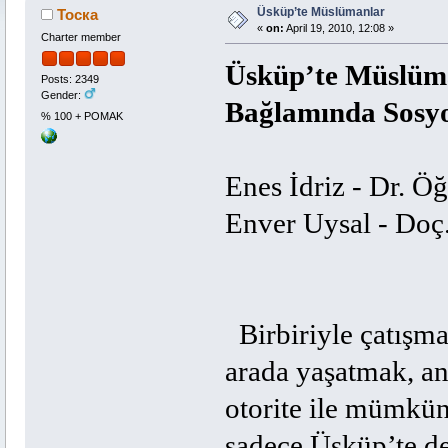
Üsküp’te Müslümanlar
Тоска
«
on:
April 19, 2010, 12:08 »
Charter member
Üsküp’te Müslüma
Posts: 2349
Gender:
Bağlamında Sosyo
% 100 + POMAK
Enes İdriz -
Dr. Öğ
Enver Uysal -
Doç.
Birbiriyle çatışma 
arada yaşatmak, an
otorite ile mümkün 
sadece Üsküp’te d