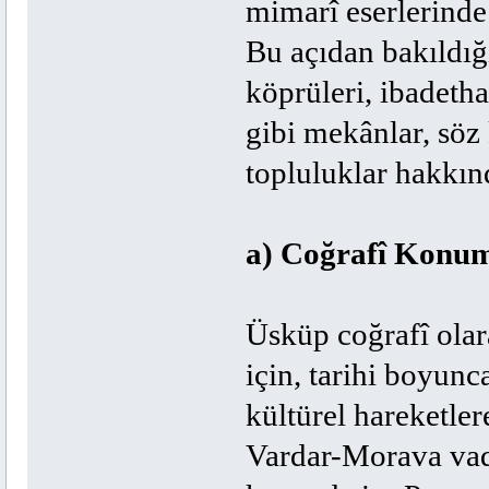
mimarî eserlerinde 
Bu açıdan bakıldığı
köprüleri, ibadetha
gibi mekânlar, söz
topluluklar hakkınd
a) Coğrafî Konu
Üsküp coğrafî olar
için, tarihi boyunc
kültürel hareketle
Vardar-Morava vadi