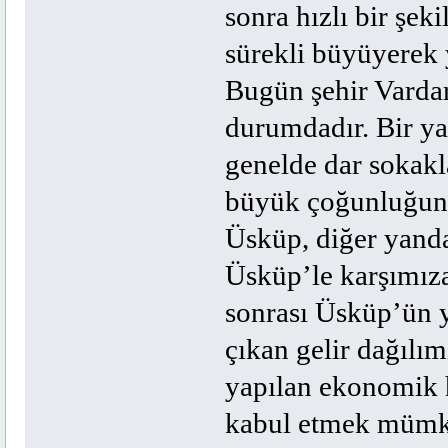
sonra hızlı bir şek
sürekli büyüyerek 
Bugün şehir Vardar
durumdadır. Bir yan
genelde dar sokakl
büyük çoğunluğunu
Üsküp, diğer yand
Üsküp’le
karşımıza
sonrası Üsküp’ün 
çıkan gelir dağılı
yapılan ekonomik h
kabul etmek mümkü