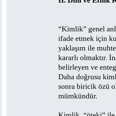
II. Dînî ve Etnik
“Kimlik” genel anl
ifade etmek için ku
yaklaşım ile muhte
kararlı olmaktır. İn
belirleyen ve ente
Daha doğrusu kimliğ
sonra biricik özü 
mümkündür.
Kimlik, “öteki” ile