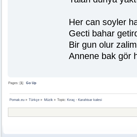
Her can soyler ha
Gecti bahar getir
Bir gun olur zalim
Annene bak gör h
Pages: [
1
]
Go Up
Pomak.eu
»
Türkçe
»
Müzik
»
Topic:
Kıraç - Karahisar kalesi 