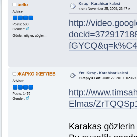
Kıraç - Karahisar kalesi
bello
«
on:
November 25, 2009, 23:47 »
Adviser
http://video.goog
Posts: 588
Gender:
docid=3729171
Göçler, göçler, göçler...
fGYCQ&q=k%C4%
Ynt: Kıraç - Karahisar kalesi
ЖАРКО ЖЕГЛЕВ
«
Reply #1 on:
June 22, 2010, 16:36 »
Adviser
http://www.timsa
Posts: 1479
Gender:
Elmas/ZrTQQSp
Karakaş gözlerin