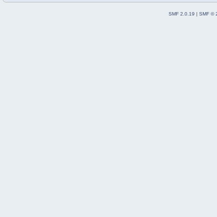
SMF 2.0.19
|
SMF © 