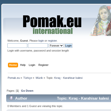
Welcome,
Guest
. Please
login
or
register
.
Login with username, password and session length
Home
Help
Login
Register
Pomak.eu
»
Türkçe
»
Müzik
»
Topic:
Kıraç - Karahisar kalesi 
Pages: [
1
]
Go Down
Author
Topic: Kıraç - Karahisar kalesi
0 Members and 1 Guest are viewing this topic.