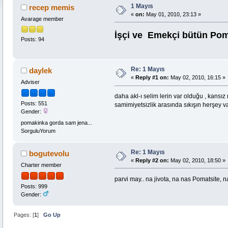
1 Mayıs
recep memis
«
on:
May 01, 2010, 23:13 »
Avarage member
İşçi ve Emekçi bütün Pom
Posts: 94
Re: 1 Mayıs
daylek
«
Reply #1 on:
May 02, 2010, 16:15 »
Adviser
daha akl-ı selim lerin var olduğu , kansız
Posts: 551
samimiyetsizlik arasında sıkışın herşey v
Gender:
pomakinka gorda sam jena...
SorguluYorum
Re: 1 Mayıs
bogutevolu
«
Reply #2 on:
May 02, 2010, 18:50 »
Charter member
parvi may.. na jivota, na nas Pomatsite, na
Posts: 999
Gender:
Pages: [
1
]
Go Up