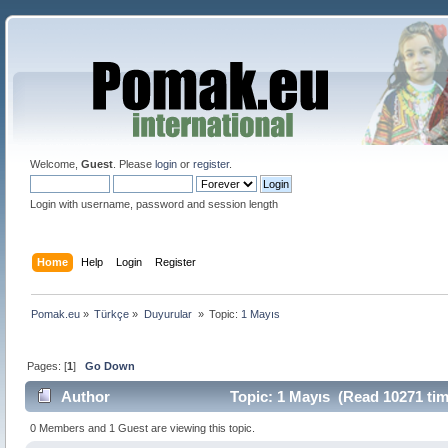
Welcome,
Guest
. Please
login
or
register
.
Login with username, password and session length
Home
Help
Login
Register
Pomak.eu
»
Türkçe
»
Duyurular 
»
Topic:
1 Mayıs
Pages: [
1
]
Go Down
Author
Topic: 1 Mayıs (Read 10271 tim
0 Members and 1 Guest are viewing this topic.