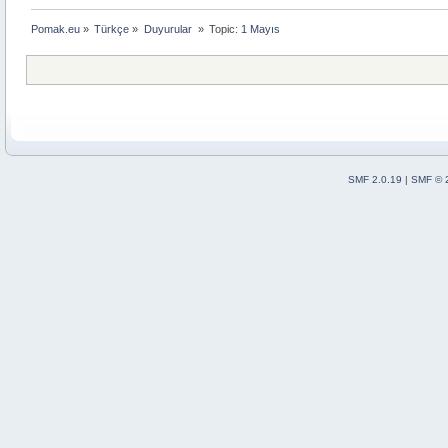
Pomak.eu
»
Türkçe
»
Duyurular 
»
Topic:
1 Mayıs
SMF 2.0.19
|
SMF © 