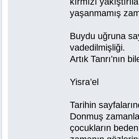
kırmızı yakıştırı
yaşanmamış zama
Buydu uğruna say
vadedilmişliği.
Artık Tanrı’nın b
Yisra’el
Tarihin sayfalar
Donmuş zamanl
çocukların bede