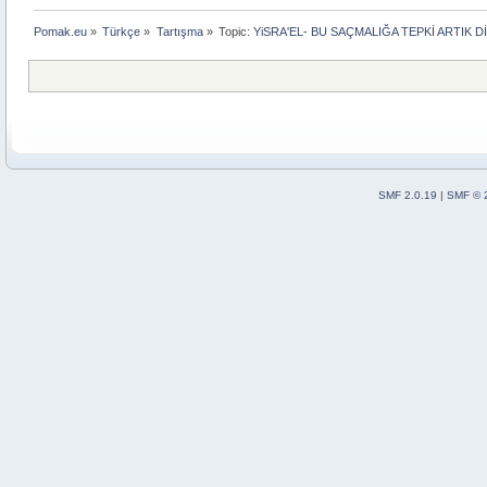
Pomak.eu
»
Türkçe
»
Tartışma
»
Topic:
YiSRA'EL- BU SAÇMALIĞA TEPKİ ARTIK DİNL
SMF 2.0.19
|
SMF © 