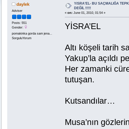
YiSRA'EL- BU SAÇMALIĞA TEPKİ 
daylek
DEĞİL !!!!!
Adviser
«
on:
June 01, 2010, 01:54 »
Posts: 551
YİSRA’EL
Gender:
pomakinka gorda sam jena...
SorguluYorum
Altı köşeli tarih 
Yakup’la açıldı pe
Her zamanki cüret
tutuşan.
Kutsandılar…
Musa’nın gözleri