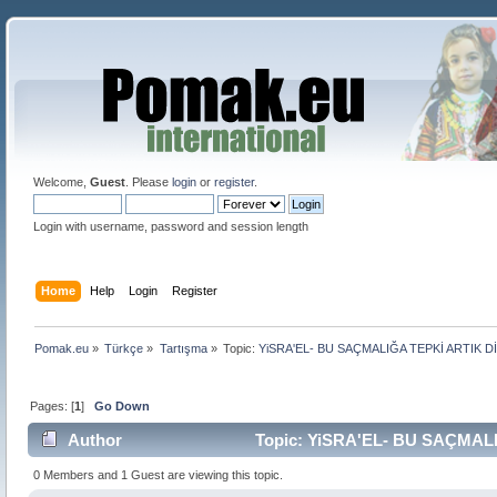
Welcome,
Guest
. Please
login
or
register
.
Login with username, password and session length
Home
Help
Login
Register
Pomak.eu
»
Türkçe
»
Tartışma
»
Topic:
YiSRA'EL- BU SAÇMALIĞA TEPKİ ARTIK DİNL
Pages: [
1
]
Go Down
Author
Topic: YiSRA'EL- BU SAÇMALIĞ
0 Members and 1 Guest are viewing this topic.