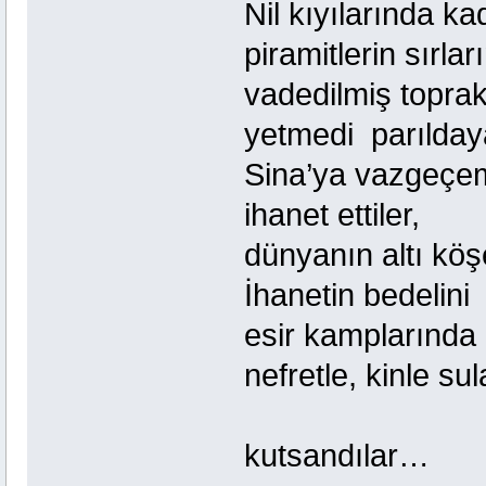
Nil kıyılarında k
piramitlerin sırları
vadedilmiş toprak
yetmedi parılda
Sina’ya vazgeçemed
ihanet ettiler,
dünyanın altı köş
İhanetin bedelini
esir kamplarında 
nefretle, kinle su
kutsandılar…