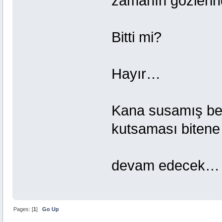
zamanın gözlerind
Bitti mi?
Hayır…
Kana susamış bede
kutsaması bitene
devam edecek…
Pages: [
1
]
Go Up