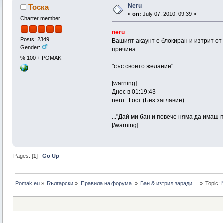
Neru
Тоска
«
on:
July 07, 2010, 09:39 »
Charter member
neru
Posts: 2349
Вашият акаунт е блокиран и изтрит от
Gender:
причина:
% 100 + POMAK
"със своето желание"
[warning]
Днес в 01:19:43
neru Гост (Без заглавие)
..."Даѝ ми бан и повече няма да имаш п
[/warning]
Pages: [
1
]
Go Up
Pomak.eu
»
Български
»
Правила на форума 
»
Бан & изтрил заради ...
»
Topic: