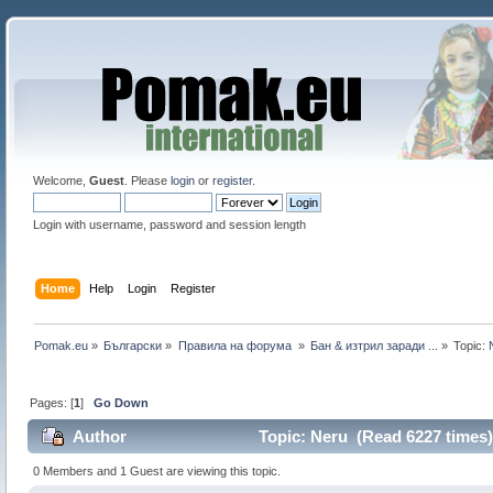
Welcome,
Guest
. Please
login
or
register
.
Login with username, password and session length
Home
Help
Login
Register
Pomak.eu
»
Български
»
Правила на форума 
»
Бан & изтрил заради ...
»
Topic:
Pages: [
1
]
Go Down
Author
Topic: Neru (Read 6227 times)
0 Members and 1 Guest are viewing this topic.