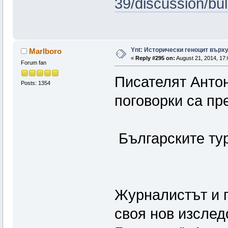
39/discussion/bul
Ynt: Исторически геноцит върх
Marlboro
«
Reply #295 on:
August 21, 2014, 17:
Forum fan
Писателят Антон
Posts: 1354
поговорки са пр
Българските тур
Журналистът и п
своя нов изслед