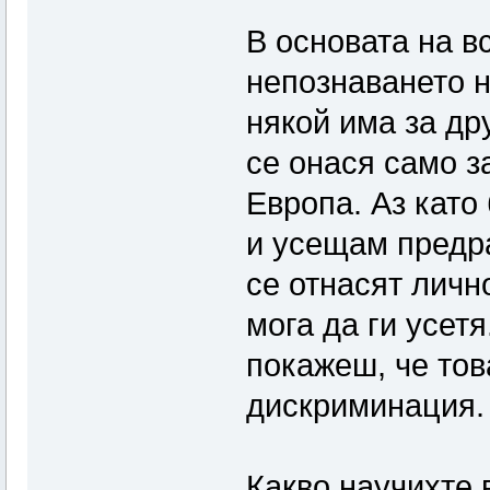
В основата на в
непознаването н
някой има за дру
се онася само за
Европа. Аз като
и усещам предра
се отнасят личн
мога да ги усет
покажеш, че тов
дискриминация.
Какво научихте 