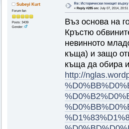
Re: Исторически геноцит върху
Subeyi Kurt
«
Reply #285 on:
July 07, 2014, 20:51
Forum fan
Въз основа на г
Posts: 3439
Gender:
Кръстю обвините
невинното младо
къща) и защо от
къща да обира и
http://nglas.
%D0%BB%D0%B
%D0%B2%D0%
%D0%BB%D0%
%D1%83%D1%8
%D0%BD%D0%B