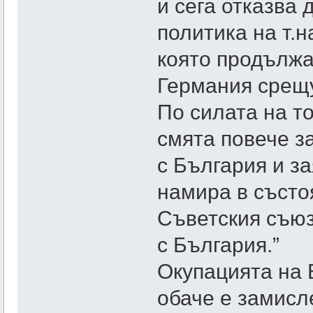
и сега отказва 
политика на т.н
която продължа
Германия срещу
По силата на т
смята повече з
с България и за
намира в състо
Съветския съюз
с България.”
Окупацията на 
обаче е замисл