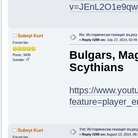
v=JEnL2O1e9qw
Re: Исторически геноцит върху
Subeyi Kurt
«
Reply #289 on:
July 27, 2014, 02:49
Forum fan
Bulgars, Mag
Posts: 3439
Gender:
Scythians
https://www.you
feature=player
Ynt: Исторически геноцит върх
Subeyi Kurt
«
Reply #290 on:
August 13, 2014, 06:
Forum fan