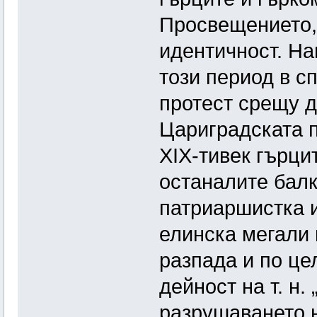
Просвещението, 
идентичност. На
този период в с
протест срещу 
Цариградската п
XIX-тивек гърци
останалите бал
патриаршистка 
елинска мегали 
разпада и по це
дейност на т. н.
разрушаването н