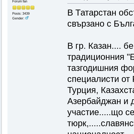
Forum fan
В Татарстан обс
Posts: 3439
Gender:
свързано с Бълг
В гр. Казан.... 
традиционния "Бо
тазгодишния фо
специалисти от 
Турция, Казахст
Азербайджан и др
участие.....що с
тюрк,.....славя