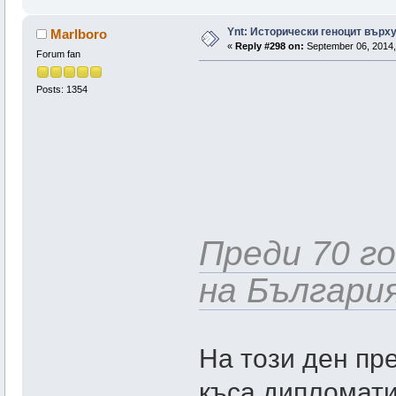
Ynt: Исторически геноцит върх
Marlboro
«
Reply #298 on:
September 06, 2014,
Forum fan
Posts: 1354
Преди 70 г
на Българи
На този ден пр
къса дипломати