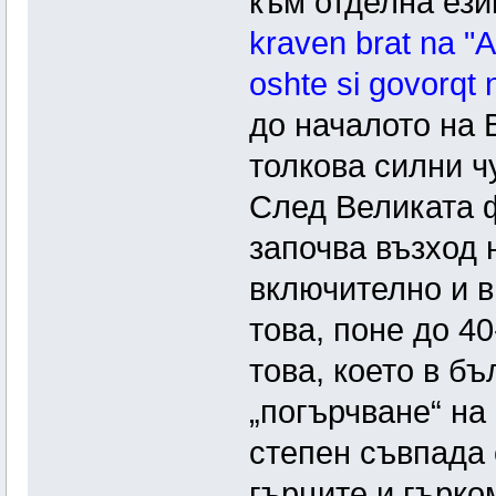
към отделна ез
kraven brat na "
oshte si govorqt 
до началото на 
толкова силни ч
След Великата ф
започва възход 
включително и 
това, поне до 40
това, което в б
„погърчване“ на
степен съвпада 
гърците и гърко