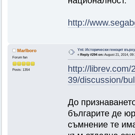
националност.
http://www.segab
Ynt: Исторически геноцит върх
Marlboro
«
Reply #294 on:
August 21, 2014, 09:
Forum fan
http://librev.com
Posts: 1354
39/discussion/bul
До признаването
българите де юре
съмнение те има