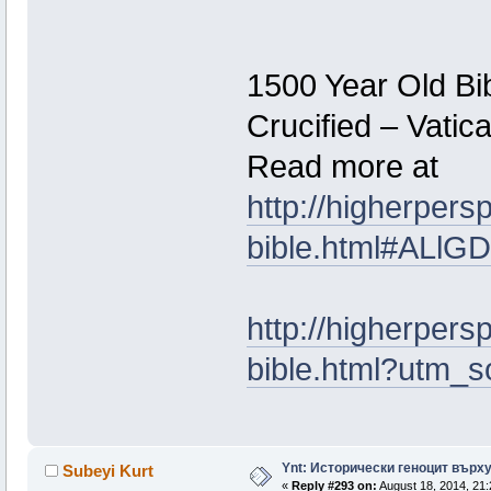
1500 Year Old Bi
Crucified – Vati
Read more at
http://higherper
bible.html#ALlGD
http://higherper
bible.html?utm_
Ynt: Исторически геноцит върх
Subeyi Kurt
«
Reply #293 on:
August 18, 2014, 21: