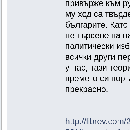
привърже към р
му ход са твърд
българите. Като
не търсене на н
политически изб
всички други пе
у нас, тази теор
времето си пор
прекрасно.
http://librev.com