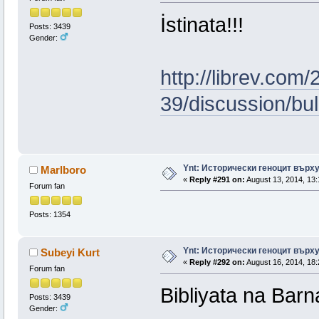
İstinata!!!
Posts: 3439
Gender:
http://librev.com
39/discussion/bulg
Ynt: Исторически геноцит върх
Marlboro
«
Reply #291 on:
August 13, 2014, 13:
Forum fan
Posts: 1354
Ynt: Исторически геноцит върх
Subeyi Kurt
«
Reply #292 on:
August 16, 2014, 18:
Forum fan
Bibliyata na Bar
Posts: 3439
Gender: