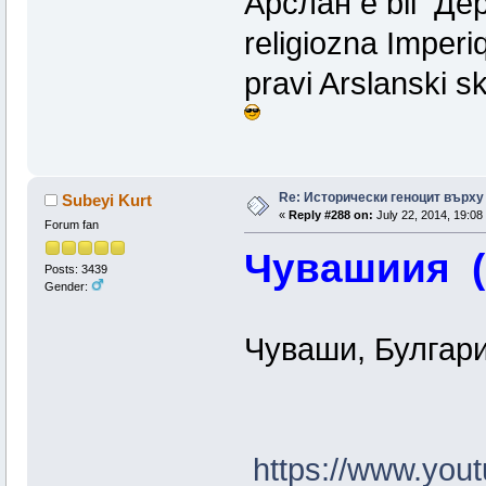
Арслан e bil Дер
religiozna Imperiq
pravi Arslanski 
Re: Исторически геноцит върху
Subeyi Kurt
«
Reply #288 on:
July 22, 2014, 19:08
Forum fan
Чувашиия (
Posts: 3439
Gender:
Чуваши, Булгари
https://www.you