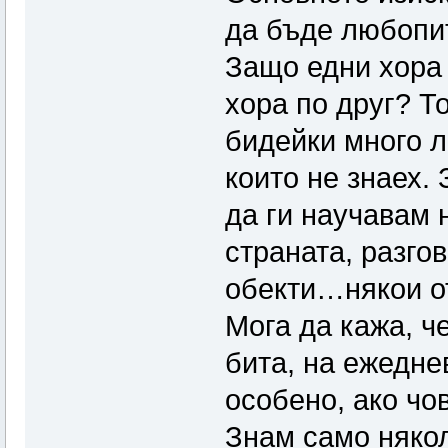
да бъде любопит
Защо едни хора 
хора по друг? То
бидейки много л
които не знаех.
да ги научавам н
страната, разго
обекти…някои от
Мога да кажа, ч
бита, на ежедне
особено, ако чов
Знам само някол