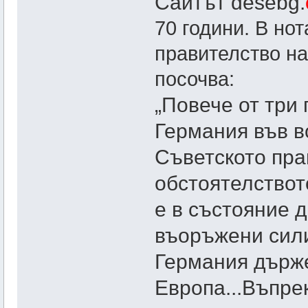
Сайтът desebg.
70 години. В но
правителство на 
посочва:
„Повече от три
Германия във в
Съветското пра
обстоятелствот
е в състояние 
въоръжени сили
Германия държе
Европа...Въпре