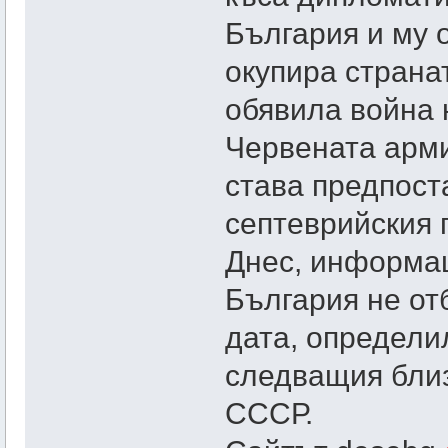
България и му 
окупира страна
обявила война 
Червената арми
става предпост
септеврийския 
Днес, информац
България не от
дата, определи
следващия близ
СССР.