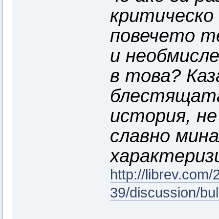
критическо 
повечето т
и необмисле
в това? Каз
блестящата
история, не
славно мина
характеризи
http://librev.com
39/discussion/bulg