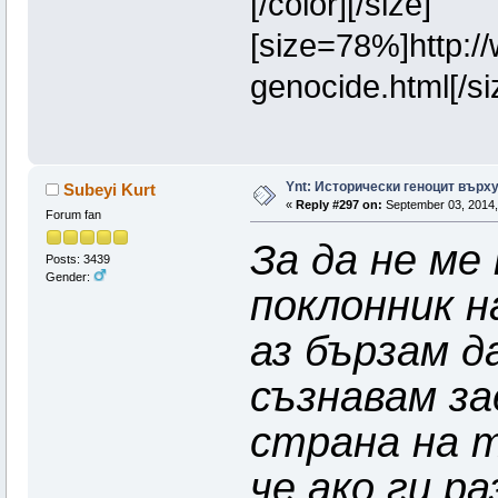
[/color][/size]
[size=78%]http://
genocide.html[/size
Ynt: Исторически геноцит върх
Subeyi Kurt
«
Reply #297 on:
September 03, 2014,
Forum fan
За да не ме
Posts: 3439
Gender:
поклонник н
аз бързам д
съзнавам за
страна на т
че ако ги р