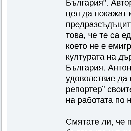
България”. Авто
цел да покажат 
предразсъдъците
това, че те са 
което не е емигр
културата на дър
България. Антон
удоволствие да 
репортер” своит
на работата по 
Смятате ли, че 