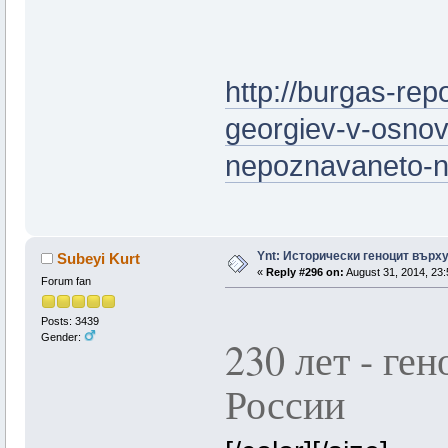
http://burgas-rep
georgiev-v-osnov
nepoznavaneto-n
Ynt: Исторически геноцит върх
Subeyi Kurt
«
Reply #296 on:
August 31, 2014, 23:
Forum fan
Posts: 3439
Gender:
230 лет - ге
России