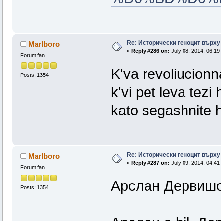
Re: Исторически геноцит върху
Marlboro
«
Reply #286 on:
July 08, 2014, 06:19
Forum fan
K'va revoliucionn
Posts: 1354
k'vi pet leva tezi 
kato segashnite ha
Re: Исторически геноцит върху
Marlboro
«
Reply #287 on:
July 09, 2014, 04:41
Forum fan
Арслан Дерви
Posts: 1354