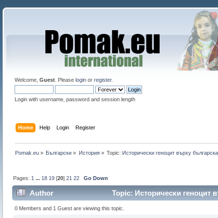
Welcome,
Guest
. Please
login
or
register
.
Login with username, password and session length
Home
Help
Login
Register
Pomak.eu
»
Български
»
История
»
Topic:
Исторически геноцит върху българска
Pages:
1
...
18
19
[
20
]
21
22
Go Down
Author
Topic: Исторически геноцит в
0 Members and 1 Guest are viewing this topic.