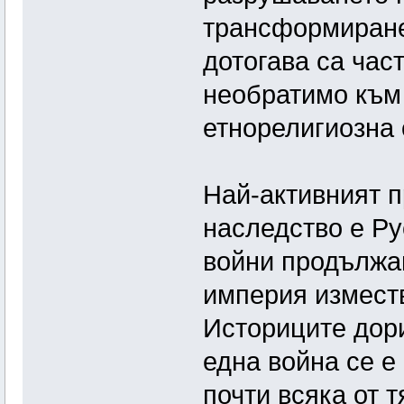
трансформиране
дотогава са част
необратимо към 
етнорелигиозна 
Най-активният п
наследство е Ру
войни продължав
империя изместв
Историците дори
една война се е
почти всяка от 