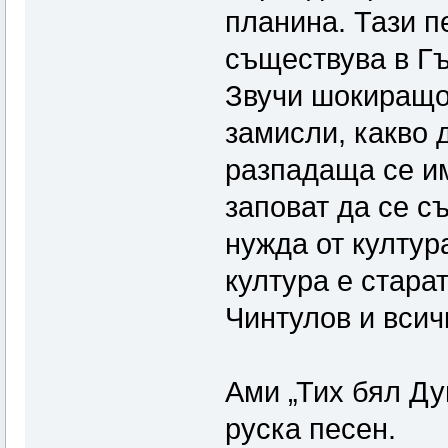
планина. Тази п
съществува в Гъ
Звучи шокиращо 
замисли, какво 
разпадаща се им
заповат да се с
нужда от култур
култура е стара
Чинтулов и всич
Ами „Тих бял Ду
руска песен.