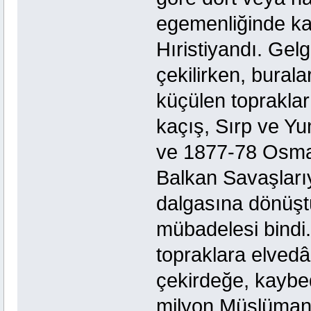
egemenliğinde kal
Hıristiyandı. Gelg
çekilirken, burala
küçülen topraklar
kaçış, Sırp ve Yu
ve 1877-78 Osma
Balkan Savaşlarıy
dalgasına dönüşt
mübadelesi bindi
topraklara elved
çekirdeğe, kaybed
milyon Müslüman-