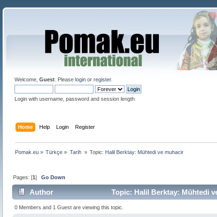
Welcome,
Guest
. Please
login
or
register
.
Login with username, password and session length
Home
Help
Login
Register
Pomak.eu
»
Türkçe
»
Tarih 
»
Topic:
Halil Berktay: Mühtedi ve muhacir
Pages: [
1
]
Go Down
Author
Topic: Halil Berktay: Mühtedi 
0 Members and 1 Guest are viewing this topic.