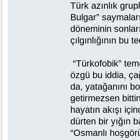
Türk azınlık grup
Bulgar” saymaları
döneminin sonlar
çılgınlığının bu 
“Türkofobik” temel
özgü bu iddia, ça
da, yatağanını b
getirmezsen bitt
hayatın akışı içi
dürten bir yığın
“Osmanlı hoşgörü”