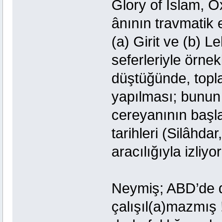
Glory of Islam, Ox
ânının travmatik 
(a) Girit ve (b) 
seferleriyle örne
düştüğünde, topla
yapılması; bunun 
cereyanının başl
tarihleri (Silâhda
aracılığıyla izliyo
Neymiş; ABD’de d
çalışıl(a)mazmış 