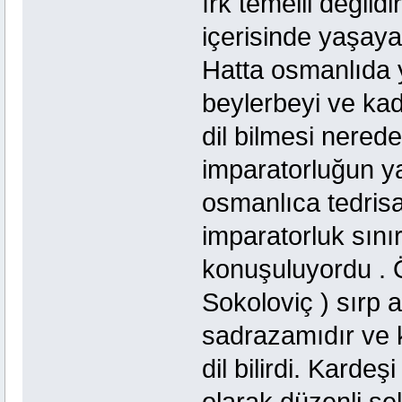
ırk temelli değild
içerisinde yaşayan
Hatta osmanlıda y
beylerbeyi ve kadı
dil bilmesi nerede
imparatorluğun y
osmanlıca tedrisa
imparatorluk sınır
konuşuluyordu . 
Sokoloviç ) sırp a
sadrazamıdır ve k
dil bilirdi. Kardeş