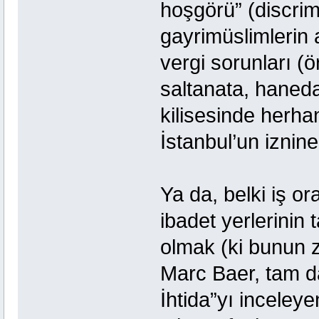
hoşgörü” (discrim
gayrimüslimlerin 
vergi sorunları (
saltanata, haneda
kilisesinde herhan
İstanbul’un iznine
Ya da, belki iş o
ibadet yerlerinin
olmak (ki bunun zı
Marc Baer, tam d
İhtida”yı inceley