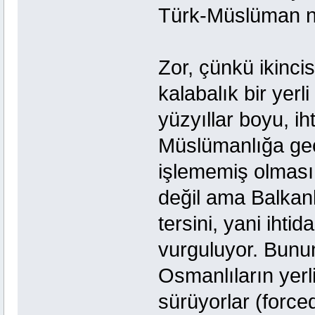
Türk-Müslüman nü
Zor, çünkü ikinci
kalabalık bir yer
yüzyıllar boyu, ih
Müslümanlığa geç
işlememiş olması o
değil ama Balkanla
tersini, yani iht
vurguluyor. Bunun
Osmanlıların yerli
sürüyorlar (force