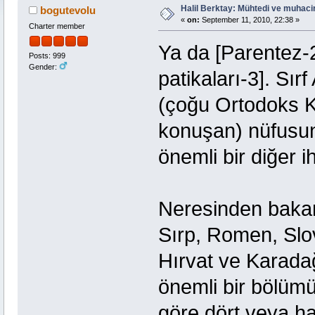
Halil Berktay: Mühtedi ve muhaci
bogutevolu
«
on:
September 11, 2010, 22:38 »
Charter member
Ya da [Parentez-2
Posts: 999
Gender:
patikaları-3]. Sır
(çoğu Ortodoks 
konuşan) nüfusun 
önemli bir diğer i
Neresinden bakar
Sırp, Romen, Slo
Hırvat ve Karadağ
önemli bir bölümü,
göre dört veya ha