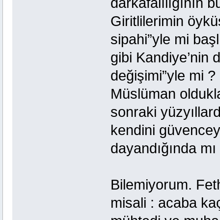
darkafalılığının b
Giritlilerimin öy
sipahi”yle mi başl
gibi Kandiye’nin 
değişimi”yle mi 
Müslüman olduklar
sonraki yüzyıllar
kendini güvencey
dayandığında mı
Bilemiyorum. Fet
misali : acaba kaç