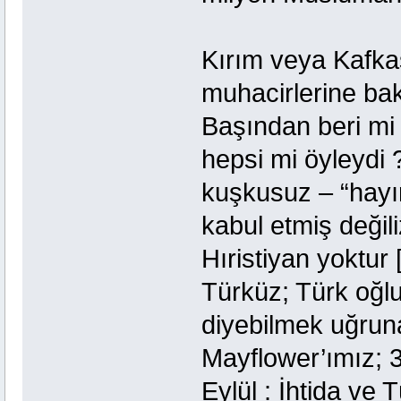
Kırım veya Kafkas
muhacirlerine ba
Başından beri mi
hepsi mi öyleydi 
kuşkusuz – “hayır,
kabul etmiş değili
Hıristiyan yoktur 
Türküz; Türk oğl
diyebilmek uğrun
Mayflower’ımız; 3
Eylül : İhtida ve