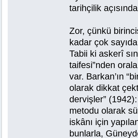
tarihçilik açısın
Zor, çünkü birinci
kadar çok sayıda
Tabii ki askerî sı
taifesi”nden orala
var. Barkan’ın “b
olarak dikkat çekt
dervişler” (1942)
metodu olarak sü
iskânı için yapıl
bunlarla, Güneyd