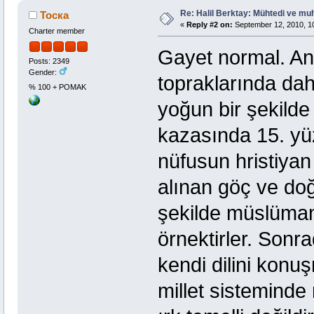
Re: Halil Berktay: Mühtedi ve mu
Тоска
«
Reply #2 on:
September 12, 2010, 1
Charter member
Gayet normal. Ana
Posts: 2349
Gender:
topraklarında dahi
% 100 + POMAK
yoğun bir şekild
kazasında 15. y
nüfusun hristiyan
alınan göç ve do
şekilde müslümanl
örnektirler. Sonr
kendi dilini konu
millet sisteminde