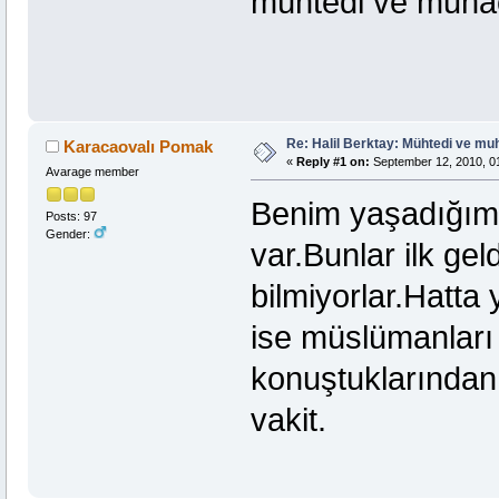
mühtedi ve muhac
Re: Halil Berktay: Mühtedi ve mu
Karacaovalı Pomak
«
Reply #1 on:
September 12, 2010, 0
Avarage member
Benim yaşadığım y
Posts: 97
Gender:
var.Bunlar ilk ge
bilmiyorlar.Hatta ye
ise müslümanları 
konuştuklarından 
vakit.