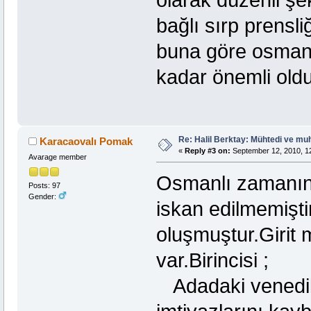
olarak düzenli şe
bağlı sırp prensli
buna göre osmanlı 
kadar önemli old
Re: Halil Berktay: Mühtedi ve mu
Karacaovalı Pomak
«
Reply #3 on:
September 12, 2010, 1
Avarage member
Osmanlı zamanında
Posts: 97
Gender:
iskan edilmemişti
oluşmuştur.Girit 
var.Birincisi ;
Adadaki venedikl