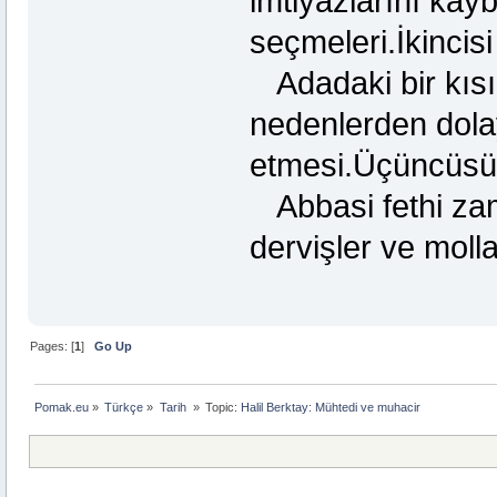
imtiyazlarını kay
seçmeleri.İkincisi 
Adadaki bir kısı
nedenlerden dola
etmesi.Üçüncüsü
Abbasi fethi zama
dervişler ve moll
Pages: [
1
]
Go Up
Pomak.eu
»
Türkçe
»
Tarih 
»
Topic:
Halil Berktay: Mühtedi ve muhacir